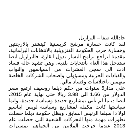
جادالله صفا – البرازيل
لقد كانت خسارة مرشح كريستينا كيتشنر بالارجنتين
وخسارة حزب الحكومة الفنزويلية بالانتخابات البرلمانية،
مقدمة لتراجع برامج اليسار بدول القارة، فالبرازيل ايضا
ستدخل هذا العام بأنتخابات بلدية، وهي تشهد حالة فساد
ادت الى سجن العشرات من السياسيين والنواب
والقيادات الحزبية ومسؤولي واصحاب الشركات الخاصة
متهمين باختلاسات وفساد مالي.
على مدار5 سنوات من حكم ديلما روسيف ارتفع سعر
الدولار من 1.66 الى 3.98 ريالا حتى نهاية عام 2015،
ايضا ديلما لم تأتي بمشاريع جديدة وسياسة جديدة، وانما
سياستها كانت مكملة لمشاريع وسياسة لويس ايناسيو
لولا دا سيلفا الرئيس السابق، وبظل حكومة ديلما حصلت
تطورات مهمة منها التحركات الشعبية التي حصلت عام
2013 عندما خرجت الملايين من الجماهير بمسيرات