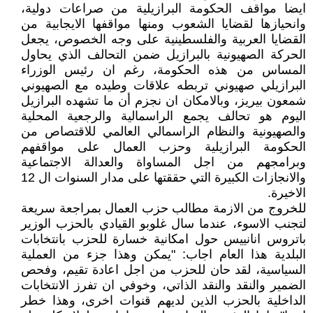
ايضا مواقف الحكومة البرازيلية من صراعات دولية،
وانحيازها لقضايا الشعوب ومنها مواقفها الايجابية من
القضايا العربية والفلسطينية على وجه الخصوص، يجعل
الحركة الصهيونية بالبرازيل ضمن التحالف الذي يحاول
المساس من هذه الحكومة، رغم ان رئيس الوزراء
البرازيلي صهيوني تربطه علاقات وطيده مع الصهيوني
شمعون بيريز، وبالامكان ان نجزم أن ما تشهده البرازيل
اليوم هو تحالف يجمع الراسمالية والرجعية المحلية
والصهيونية والنظام الراسمالي العالمي للاقتصاص من
الحكومة البرازيلية وحزب العمال على مواقفهم
وبرامجهم من اجل المساواة والعدالة الاجتماعية
والانجازات الكبيرة التي حققتها على مدار السنوات ال 12
الاخيرة.
للخروج من الازمة مطالب حزب العمال بمراجعة سريعة
لتجنب الاسوء، عندما سال غلوبو القيادي بالحزب الوزير
باتروس انانييس حول امكانية خسارة للحزب بانتخابات
البلدية هذا العام اجاب: "يمكن وهذا جزء من العملية
السياسية، لقد حان للحزب من اجل اعادة تقيم، وفحص
الضمير والنقد والنقد الذاتي، وخوفي ان تفرز الانتخابات
الداخلية بالحزب الذين لديهم قنوات اخرى، وهذا خطر