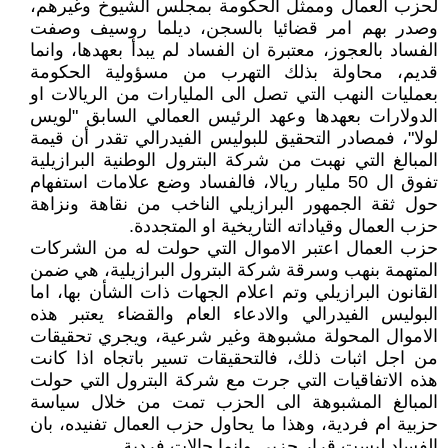
لحزب العمال وممثل الحكومة بمجلس الشيوخ وغيرهم،
وصدر بهم امر قضائيا بالسجن، ديلما روسيف وصفت
الفساد بالعجوز، معتبرة ان الفساد لم يبدأ بعهدها، وانما
قديم، محاولة بذلك التهرب من مسؤولية الحكومة
بعمليات النهب التي تصل الى المليارات من الريالات او
الدولارات بعهدها وعهد الرئيس العمالي السابق "لويس
لولا"، فمصادر التحقيق للبوليس الفيدرالي تقدر أن قيمة
المبالغ التي نهبت من شركة البترول الوطنية البرازيلية
تفوق ال 50 مليار ريالا، فالفساد وضع علامات استفهام
حول ثقة الجمهور البرازيلي الناخب من نقاهة ونزاهة
حزب العمال وقياداته التاريخية او المتجددة.
حزب العمال اعتبر الاموال التي حولت له من الشركات
المتهمة بنهب وسرقة شركة البترول البرازيلية، هي ضمن
القانون البرازيلي وتم اعلام الجهات ذات الشأن بها، اما
البوليس الفيدرالي والادعاء العام والقضاء يعتبر هذه
الاموال المحولة مشبوهة وغير شرعية، ويجري تحقيقات
من اجل اثبات ذلك، فالتحقيقات تسير باتجاه اذا كانت
هذه الاتفاقيات التي جرت مع شركة البترول التي حولت
المبالغ المشبوهة الى الحزب تمت من خلال سياسة
حزبية ام فردية، وهذا ما يحاول حزب العمال تفنيده، بان
الفساد ليست قرار حزبي وانما حالات فردية.