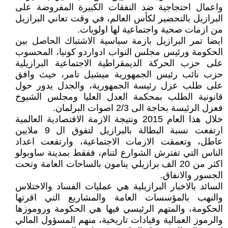
واعمال احتجاجية ضد النفقات الكبيرة المفروضة على
البرازيل بالتحضير لكأس العالم، في وقت تعاني البرازيل
من ازمات صحية واجتماعية لها اولويات.
ايضا تمر البرازيل بازمة سياسية الاشتباك الحاصل بين
الحكومة ورئيس مجلس النواب ادواردو كونيا، المحسوب
على حزب الحركة الديمقراطية الاجتماعية البرازيلية
حزب نائب رئيس الجمهورية ميشيل تامر، حيث وافق
على طلب عزل رئيسة الجمهورية، والجدل يدور حول
قانونية الطلب بمحكمة العدل العليا ومجلس الشيوخ
فعزل الرئيسة بحاجة الى 2/3 اصوات البرلمان.
خلال هذا العام 2015 ونتيجة الازمة الاقتصادية العالمية
ارتفعت نسبة البطالة بالبرازيل لتفوق ال 9 ملايين
عاطل، وتعمقت الازمات الاجتماعية، وارتفعت اعداد
الناس التي تفترش الشوارع لتنام، ففقط بمدينة ساوبولو
اكثر من 20 الف برازيلي ينامون بالساحات العامة وتحت
الجسور والانفاق.
السائد بالاخبار البرازيلية هي عمليات الفساد والاختلاس
والنهب بالمؤسسات العامة والمشاريع التي اقرتها
الحكومة، والمتهم الرئيسي فيها هي الحكومة وروموزها
والرموز العمالية وقيادات تاريخية، منهم المسؤول المالي