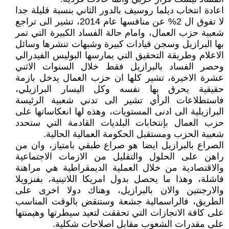
اعادة انتخاب ديلما روسيف بالدور الثاني بنسبة قليلة جدا
لا تفوق ال 2% عن منافسها عام 2014، تشير الى تراجع
شعبية حزب العمال، وامام حالة الفساد الكبيرة التي تمر
بها البرازيل وسجن قيادات كبيرة وشبهات تنشرها وسائل
الاعلام وطريقة التحقيق التي يمارسها البوليس الفيدرالي
وحصر الفساد بالبرازيل فقط خلال السنوات الاثني
عشرة الاخيرة، تشير كلها ان حزب العمال يدخل بازمة
حقيقية يحرق بها نفسه وكل اليسار البرازيلي،
فاستطلاعات الرأي تشير الى تدني شعبية الرئيسة
البرازيلية الى ادنى المستويات، وهذه لها انعكاساتها على
حزب العمال بإنتخابات البلديات القادمة التي ستحدد
شعبية الحزب ومستقبل الحكومة العمالية الحالية.
الصراع بالبرازيل ايضا هو صراع طبقي بامتياز، وان من
راهن على الحلول والتقليل من الازمات الاجتماعية
والاقتصادية من خلال العملية الديمقراطية هي مراهنة
فاشلة، وهذا ما يحصل بدول امريكا اللاتينية، بفنزويلا
والارجنتين والان بالبرازيل، وهناك دولا اخرى على
الطريق، فالراسمالية جشعة وستنقض بالوقت المناسب
على كافة الانجازات التي تحققت لتعيد سيطرتها وهيمنتها
على مقدرات الشعوب مقابل اصلاحات شكلية.