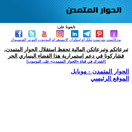
تابعونا على:
بودكاست
بنترست
تيلكرام
لينكدإن
الانستغرام
اليوتيوب
التويتر
الفيسبوك
تبرعاتكم وتبرعاتكن المالية تحفظ استقلال الحوار المتمدن،
فشاركونا في دعم استمرارية هذا الفضاء اليساري الحر
[اشترك في قناة ‫«الحوار المتمدن» على اليوتيوب]
الحوار المتمدن - موبايل
الموقع الرئيسي