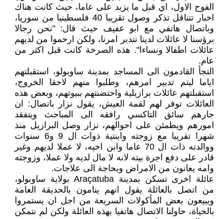
الفوج الاول، اي قبل ما يزيد على عاما، حيث كانت هناك
اخبار تتناقل تذكر وصول تقريبا 40 فلسطينيا من سوريا،
وباتصال هاتفي مع ابو عفيف حيث قال: "نحن رجالا
برؤسنا لا عائلات لدينا نتدبر امرنا، ولكن ارحموا من لديهم
عائلات اطفالا ونساءا". هذه الصرخة كانت قبل اكثر من
عام.
التجأ القادمون الى المساجد بمدينة ساوبولو، استقبلتهم
اياما ليتم تدبير امرهم، وطلبوا منهم لاحقا الخروج،
استقبلتهم عائلات برازيلية واحتضنتهم ببيوتهم، وبعض هذه
العائلات توفر لهم لقمة العيش، يقول نزار باتصال: ان
جارهم سائق التاكسي رافقه الى المباحث ويتفقد
امورهم ويطمئن على احوالهم، نزار وصل البرازيل منذ
شهرا تقريبا مع زوجته وابنتية ذوات ال 9 و6 سنوات
ووالدته ذات ال 70 عاما وابن اخيه، لا عملا لديهم وغير
قادر على دفع اجرة بيته لانه لا مال لديه ولا عملا، وزوجته
وامه يعانون من الامراض وبحاجة الى علاجات.
عائلة اخرى تسكن بمدينة Araçatuba بولاية ساوبولو،
من اتصل بالعائلة يقول انهم ينامون بالحديقة العامة
ويبيعون بعض المأكولات السريعة من اجل ان يستمروا
بالحياة، حاولنا الاتصال هاتفيا بهذه العائلة ولكن لم نتمكن