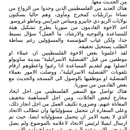
من الحديث معها.
هناك العديد من الفلسطينين الذين وجدوا من الزواج من
نساءا برازيليات كمخرج ومأوى، وهم حاليا يسكنون
بولايات الريو دي جانيرو وميناس جيرايس وماطو غروسو.
احد الاخوة القادمون من سوريا يطرح تشكيل هيئة
للمساعدة والتوجيه والارشاد، ما العمل؟ سؤال بسيط
جدا، ولكن غياب المؤسسة والمسؤولين رغم بساطة
الطلب يستحيل تحقيقه.
لقد اعلمونا بعض الاخوة الفلسطينين ان عملاء او
موطفين من قبل "القنصلية الاسرائيلية" بمدينة ساوبولو
اتصلوا بهم لتقديم المساعدة اذا رغبوا واعطوهم ارقام
تلفونات "القنصلية الاسرائيلية"، ووصلت الامور بعملاء
القنصلية او موظفيها بالوصول الى المسجد والحديث مع
بعض القادمين من سوريا.
هناك تواصل مع السفير الفلسطيني من اجل ايجاد
مخارج لبعض العائلات، ومن اجل المساهمة بتخفيف
المعاناة عنهم، وضرورة تكثيف العمل من اجل انجاز ذلك،
وعلى السفارة ان تتحمل مسؤولياتها وان تتطالب الاتحاد
الذي لا يعنيه الامر ان يتحمل مسؤولياته ايضا، حيث تم
ارسال ايميلا لرئيس الاتحاد لاعلامه بالموضوع ولم يصل
الرد حتى الان، وعدم الرد يعبر عن عدم اهتمامه بالامر.