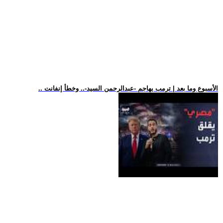
.. الأسبوع وما بعد | ترمب يهاجم -عبدالرحمن السيد-.. وخطأ إنفانت