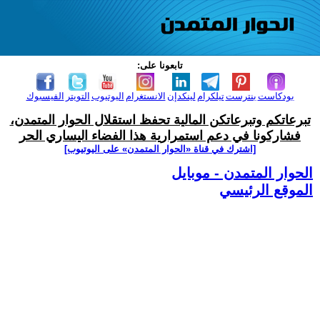
تابعونا على:
بودكاست
بنترست
تيلكرام
لينكدإن
الانستغرام
اليوتيوب
التويتر
الفيسبوك
تبرعاتكم وتبرعاتكن المالية تحفظ استقلال الحوار المتمدن،
فشاركونا في دعم استمرارية هذا الفضاء اليساري الحر
[اشترك في قناة ‫«الحوار المتمدن» على اليوتيوب]
الحوار المتمدن - موبايل
الموقع الرئيسي