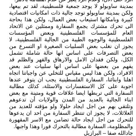
بمدينة ساوبولو لا يوجد جمعية فلسطينية، لقد تم بيعها،
ولكن بمدينة ساوبولو توجد جالية ذات امكانيات اقتصادية
كبيرة وبامكانها استيعاب بعض العمال، ولكن هذا بحاجة
الى تحرك مشترك يجمع السفارة وممثلين عن الاتحاد
العام للمؤسسات الفلسطينية وبعض المؤسسات
الفلسطينية والوجوه الطيبة من الجالية الفلسطينية، لا
يجوز ان نغلب بعض السلبيات الصغيرة او التسرع من
بعض التصرفات على اساس انها حالة شاملة تشمل
الكل، ولكن فقدان الامل والارهاق والقهر والظلم قد
يفهم من بعضها على اساس انها سلبيات عند بعض
الافراد، ولكن هذا ليس مقياس للتخلي عن واجباتنا اتجاه
اهلنا وابنائنا، السفارة الفلسطينية يجب ان يتوفر عندها
اجوبة على كل الاستفسارات والاسئلة، كذلك مطالبة
السفارة التي تربطها ايضا علاقات قوية ومتينة مع بعض
ابناء الجالية بالعديد من المدن والولايات أن تدعوهم
وتلتقي بهم من اجل ايجاد حلولا ولو مؤقته للعديد من
العلائلات، لا يجوز ان تنتظر السفارة من احد ان يدعوها
للتحرك من اجل ايجاد حالة تضامن مع الاسر المقهورة
والمظلومة، السفارة مطالبة بالتحرك فورا وهذا واجبها.
جادالله صفا – البرازيل