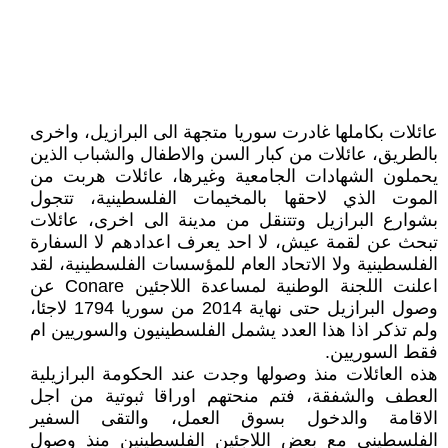
عائلات بكاملها غادرت سوريا متجهة الى البرازيل، واخرى
بالطريق، عائلات من كبار السن والاطفال والشباب الذين
يحملون الشهادات الجامعية وغيرها، عائلات هربت من
الموت الذي لاحقها بالمخيمات الفلسطينية، تتجول
بشوارع البرازيل وتتنقل من مدينة الى اخرى، عائلات
تبحث عن لقمة عيش، لا احد يعرف اعدادهم لا السفارة
الفلسطينية ولا الاتحاد العام للمؤسسات الفلسطينية، لقد
اعلنت اللجنة الوطنية لمساعدة اللاجئين Conare عن
وصول البرازيل حتى نهاية 2014 من سوريا 1794 لاجئا،
ولم تذكر اذا هذا العدد يشمل الفلسطينيون والسوريين ام
فقط السوريين.
هذه العائلات منذ وصولها وجدت عند الحكومة البرازيلية
العطف والشفقة، فتم منحتهم اوراقا ثبوتية من اجل
الاقامة والدخول بسوق العمل، والتقى السفير
الفلسطيني مع بعض اللاجئين الفلسطينين منذ وصول