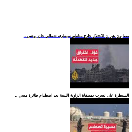
.. مصابون بنيران الاحتلال خارج مناطق سيطرته شمالي خان يونس
.. السيطرة على تسرب بمصفاة الزاوية الليبية بعد اصطدام طائرة مسي