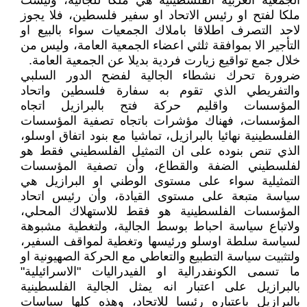
الجمعية العربية الفلسطينية هي ملكا للجالية، وليست
ملكا لفتح او رئيس الاتحاد او سفير فلسطين، فلا يجوز
لاحد التصرف اطلاقا باملاك الجمعيات سواء بالبيع او
التأجير الا بموافقة ثلثي اعضاء الجمعية العامة، وليس من
خلال جمع تواقيع زيارت فردية بديلا عن الجمعية العامة.
ضرورة تحرك نشطاء الجالية لفضح الدور السلبي
والتفريطي الذي تقوم به سفارة فلسطين واتحاد
المؤسسات واقليم حركة فتح بالبرازيل اتجاه
المؤسسات، فهناك مؤشرات باتجاه تصفية المؤسسات
الفلسطينية نهائيا بالبرازيل، تماشيا مع بنود اتفاق اوسلو،
الذي تنص بنوده على ان التمثيل الفلسطيني فقط هو
لفلسطيني الضفة والقطاع، وأن تصفية المؤسسات
التمثيلية سواء على مستوى الوطني او البرازيل هي
سياسة متبعة على مستوى القيادة، وأن رئيس اتحاد
المؤسسات الفلسطينية هو فقط للاستهلاك المحلي،
ولاتباع سياسة احباط بوسط الجالية، ولتغطية مشبوهة
لسياسة سلطة اوسلو ورئيسها وتغطية لمواقف السفير،
ولتثبيت سياسة التطبيع والتعاطي مع الحركة الصهيونية او
ما تسمى الكونفدرالية او الفيدراليات "الاسرائيلية"
بالبرازيل على اعتبار انه يمثل الجالية الفلسطينية
بالبرازيل باعتباره رئيسا للاتحاد، وهذه كلها سياسات