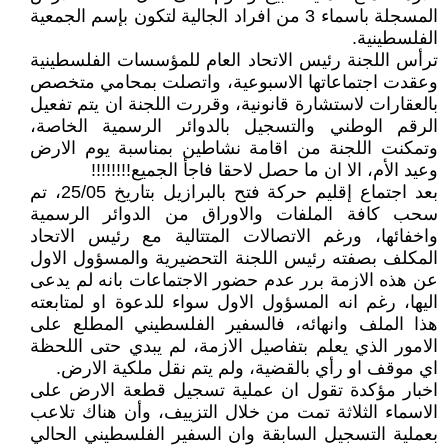
المسجلة باسماء 3 من افراد الجالية لتكون بإسم الجمعية
الفلسطينية.
ترأس اللجنة رئيس الاتحاد العام للمؤسسات الفلسطينية
وعقدت اجتماعاتها الاسبوعية، واتصلت بمحامي متخصص
بالعقارات لاستشارة قانونية، وقررت اللجنة ان يتم تفعيل
الرقم الوطني والتسجيل بالدوائر الرسمية الخاصة،
وتمكنت اللجنة من اقامة نشاطين بمناسبة يوم الارض
وعيد الأم، الا ان ما حصل لاحقا فاجأ الجميع!!!!!!!!
بعد اجتماع إقليم حركة فتح بالبرازيل بتاريخ 25/05، تم
سحب كافة الملفات والاوراق من الدوائر الرسمية
واخفائها، ورغم الاتصالات المتتالية مع رئيس الاتحاد
المكلف بصفته رئيس اللجنة التحضيرية والمسؤول الاول
عن هذه الازمة برر عدم حضور الاجتماعات بانه لم يدعى
اليها، رغم انه المسؤول الاول سواء للدعوة او لمتابعته
هذا الملف وانهائه، فالسفير الفلسطيني المطلع على
الامور الذي يعلم بتفاصيل الازمة، لم يبدي حتى اللحظة
اي موقف او رأي بالقضية، ولم يتم نقل ملكية الارض.
اخبار مؤكدة تقول ان عملية تسجيل قطعة الارض على
الاسماء الثلاثة تمت من خلال التزييف، وأن هناك تلاعب
بعملية التسجيل السابقة وان السفير الفلسطيني الحالي