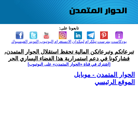
تابعونا على:
بودكاست
بنترست
تيلكرام
لينكدإن
الانستغرام
اليوتيوب
التويتر
الفيسبوك
تبرعاتكم وتبرعاتكن المالية تحفظ استقلال الحوار المتمدن،
فشاركونا في دعم استمرارية هذا الفضاء اليساري الحر
[اشترك في قناة ‫«الحوار المتمدن» على اليوتيوب]
الحوار المتمدن - موبايل
الموقع الرئيسي