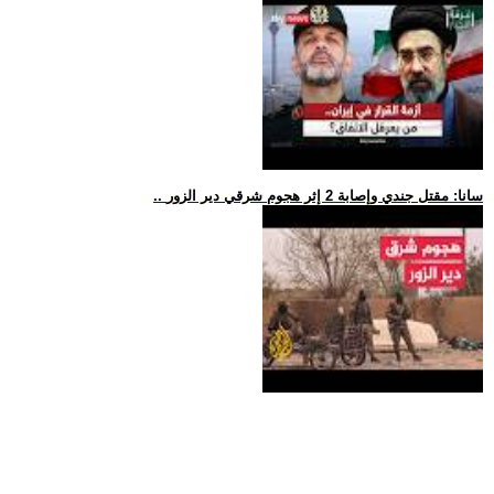
.. سانا: مقتل جندي وإصابة 2 إثر هجوم شرقي دير الزور