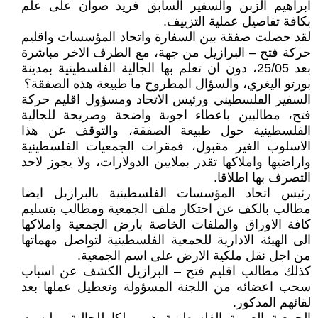
ابراهيم الزبن والسفير السابق فريد صوان على علم
بكافة تفاصيل عملية التزييف.
لقد حصلت صفقة بين السفارة واتحاد المؤسسات واقليم
حركة فتح – البرازيل من جهة، مع الطرف الاخر مباشرة
بعد 25/05، دون ان تعلم بها الجالية الفلسطينية بمدينة
بورتو اليغري، والسؤال المطروح ما طبيعة هذه الصفقة؟
السفير الفلسطيني ورئيس الاتحاد ومسؤول اقليم حركة
فتح، مطالبين باعطاء اجوبة واضحة وصريحة للجالية
الفلسطينية حول طبيعة الصفقة، والتوقف عن هذا
الاسلوب الغير مقبول، فمقرات الجمعيات الفلسطينية
واراضيها واملاكها تقدر بملايين الدولارات، ولا يجوز لاحد
التصرف بها اطلاقا.
رئيس اتحاد المؤسسات الفلسطينية بالبرازيل ايضا
مطالب بالكف عن احتكار ملف الجمعية ومطالب بتسليم
كافة الاوراق والملفات الخاصة بارض الجمعية واملاكها
الى الهيئة الادارية للجمعية الفلسطينية لتواصل مهماتها
من اجل نقل ملكية الارض على اسم الجمعية.
كذلك مطالب اقليم فتح – البرازيل الكشف عن اسباب
سحب اعضائه من اللجنة المسؤولة وتعطيل عملها بعد
لقائهم المذكور.