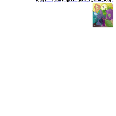
الهجرة , العنصرية , حقوق اللاجئين ,و الجاليات المهاجرة