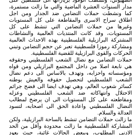
الصهيوني، ونشطت الوفود بزياراتها الى فلسطين على
مدار السنوات العشرة الماضية والتي ما زالت مستمرة،
كما ونشطت حملات التضامن ضد الجدار ومن اجل
اطلاق سراح الاسرى والمقاطعة على كل المستويات
وغيرها من حملات التضامن التي تنشط على كل
المستويات، وقد كانت المنتديات العالمية والنشاطات
المشتركة البرازيلية الفلسطينية بهذه الاحداث العالمية
ومشاركة رموزا فلسطينية تعبر عن حجم التضامن وتبني
الحركات والقوى البرازيلية للقضية الفلسطينية.
حملات التضامن مع نضال الشعب الفلسطيني وحقوقه
هي نابعة اصلا من داخل المجتمع البرازيلي ومن قواه
ومؤسساته واحزابه، وتهدف بالاساس الى دعم نضال
الشعب الفلسطيني لتحصيل حقوقه والعيش بوطنه
كسائر شعوب العالم، وهي تهدف ايضا الى فضح جرائم
الاحتلال وانتهاكاته ضد الشعب الفلسطيني وعزله
ومقاطعته على كل المستويات الى ان يرضخ لمطالب
النضال الفلسطيني واعادة الحق الى اصحابه، لتسود
العدالة والسلام.
ما زالت حملات التضامن تنشط بالساحة البرازيلية، ولكن
المشاركة الفلسطينية ما زالت محدودة وأقل من الحد
الادنى المطلوب، وببعض الحالات غائبة، حيث يعود