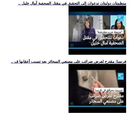
.. منظمتان دوليتان تدعوان إلى التحقيق في مقتل الصحفية آمال خليل
.. فرنسا: مقترح لفرض ضرائب على مصنعي السجائر بعد تسبب أعقابها ف