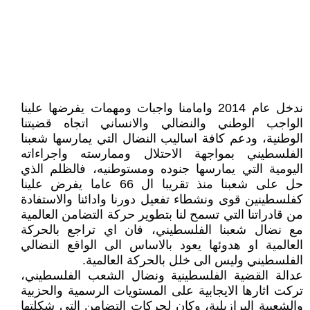
ندخل عام 2014 وامامنا واجبات ومهمات يفرضها علينا
الواجب الوطني والنضالي والانساني اتجاه قضيتنا
الوطنية، ودعم كافة اساليب النضال التي يمارسها شعبنا
الفلسطيني بمواجهة الاحتلال وممارسته واجراءاته
اليومية التي يمارسها جنوده ومستوطنيه، فالظلم الذي
حل على شعبنا منذ تقريبا ال 66 عاما يفرض علينا
كفلسطينين قوى ونشطاء تفعيل دورنا وادائنا والاستفادة
من قادراتنا التي تسمح لنا بتطوير حركة التضامن العالمية
مع نضال شعبنا الفلسطيني، فان اي تراجع بالحركة
العالمية او هدوئها يعود بالاساس الى الواقع النضالي
الفلسطيني وليس الى خلل بالحركة العالمية.
عدالة القضية الفلسطينية ونضال الشعب الفلسطيني،
تركت اثارها الايجابية على المستويات الرسمية والحزبية
والشعبية البرازيلية، وكان لحركات التضامن التي شكلتها