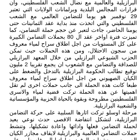
البرازيلية والعالمية مع نضال الشعب الفلسطيني، وأن
قرارات المجالس البلدية وبرلمانات الولايات التي تعتبر
29 نوفمبر هو يوما للتضامن العالمي مع الشعب
الفلسطيني والتي اتخذت منذ بداية عقد الثمانينات حتى
يومنا الحاضر، جاءت لتعبر عن حجم حملة التضامن، كما
تميزت فترة اواخر عقد ال 80 بحملات التضامن الكبيرة
على كل المستويات من اجل اطلاق سراح لمياء معروف
من سجون الاحتلال، ومن هذه الحملات حيث تمكن
الحزب الشيوعي البرازيلي من خلال المعهد البرازيلي
للصداقة والتضامن مع الشعوب ان يجمع تقريبا 2 مليون
توقيع تطالب الحكومة البرازيلية بالتدخل والضغط على
الكيان الصهيوني من اجل اطلاق سراح لمياء معروف
طبعا كانت هذه الحملة الى جانب حملات اخرى لم تقل
اهميتها عن هذه الحملة تركت قضية لمياء والاسرى
الفلسطينين مطروحة وبقوة بالحياة الحزبية والمؤسساتية
والشعبية البرازيلية.
مرحلة اوسلو تركت اثارها السلبية على حركة التضامن
البرازيلية، لتشكل انتفاضة الاقصى حدث نوعي يعيد
لحملة التضامن فعلها وادائها واعادة تشكيلها، وتنشط
حملات التضامن العالمية والبرازيلية لايقاف مجازر الكيان