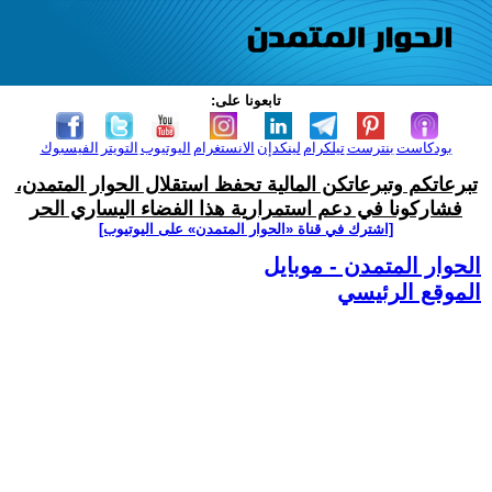
تابعونا على:
بودكاست
بنترست
تيلكرام
لينكدإن
الانستغرام
اليوتيوب
التويتر
الفيسبوك
تبرعاتكم وتبرعاتكن المالية تحفظ استقلال الحوار المتمدن،
فشاركونا في دعم استمرارية هذا الفضاء اليساري الحر
[اشترك في قناة ‫«الحوار المتمدن» على اليوتيوب]
الحوار المتمدن - موبايل
الموقع الرئيسي