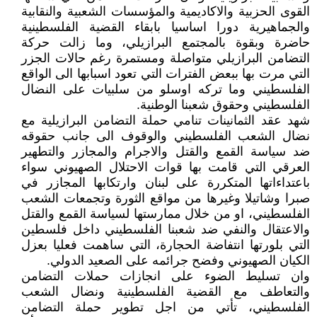
القوى الحزبية والاكاديمية والمؤسسات الشعبية والنقابية
والجماهيرية دورا اساسيا بابقاء القضية الفلسطينية
حاضرة وبقوة بالمجتمع البرازيلي، وما زالت حركة
التضامن البرازيلي متواصلة ومستمرة رغم حالات الجزر
التي مرت بها ببعض الفترات التي تعود اسبابها الى الواقع
الفلسطيني وما تركه اوسلو من سلبيات على النضال
الفلسطيني وحقوق شعبنا الوطنية.
شهد عقد الثمانينات تنامي حملة التضامن البرازيلية مع
نضال الشعب الفلسطيني والوقوف الى جانب حقوقه
ضد سياسة القمع والقتل والاجرام والمجازر والتطهير
العرقي التي قامت بها قوات الاحتلال الصهيوني سواء
باعتداءاتها المتكررة على لبنان وارتكابها المجازر في
صبرا وشاتيلا وغيرها من مواقع الثورة وتجمعات الشعب
الفلسطيني، او من خلال ممارستها لسياسة القمع والقتل
والاعتقال والنفي ضد شعبنا الفلسطيني داخل فلسطين
التي بلورتها انتفاضة الحجارة، التي ساهمت فعليا بعزل
الكيان الصهيوني وفضح جرائمه على الصعيد الدولي.
وان تسليط الضوء على انجازات حملات التضامن
والتعاطف مع القضية الفلسطينية ونضال الشعب
الفلسطيني، تأتي من اجل تطوير حملة التضامن