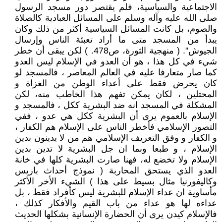
الاجتماعية والسياسية، فلم يقتصر دور مسجد الرسول
صلى الله عليه وآله وسلم على المسائل العبادية كالصلاة
والصوم، بل كانت المسائل السياسية أكثر من ذلك وكان
يبدأ من المسجد متى ما أراد تعبئة الناس وإرسال
الجيوش". ( منهجية الثورة، ص478. ) لكن يبقى أن خطر
شيء في كل هذا ، هو أن العدو في الإسلام ليس العدو
كما صار متعارفا عليه في العالم المعاصر ، فالمسجد لو
كان يحرض فقط على أعداء الوطن من الغزاة و
المحتلين ، لكان يمكن تفهم هذا الخاطب منه، لكن
المشكلة في المسجد انه ضد البشرية ككل ، فالمسجد و
الإسلام بالعموم يرى أن البشرية ككل هي عدو ، ففي
التصور الإسلامي فأخطر الناس على الإسلام هم الكفار ،
و الكفار و وفق التعريف الإسلامي هم من لا يدينون بدين
الإسلام ، و طبعا وبما ان جل البشرية لا تدين بدين
الإسلام ولا تخضع له، فهنا صارت البشرية كلها في خانة
العدو الذي يستحق المحاربة ( نموذج أحداث باريس
وكاليفورنيا مثال بسيط على هذا ) الشيء الأخر الأكثر
مأساوية ان عداء الإسلام للبشرية ليس كأفراد فقط ، بل
عداءه لها هو عداء من باب القيم والأفكار كذلك ،
فالإسلام كيدن يرى أن الحضارة الإنسانية بشكلها الحديث