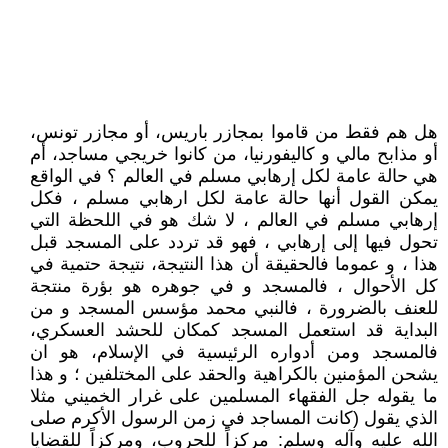
هل هم فقط من قاموا بمجازر باريس، أو مجازر تونس،
أو مذابح مالي و كاليفورنيا، من كانوا خريجي مساجد، أم
هي حالة عامة لكل إرهابي مسلم في العالم ؟ في الواقع
يمكن القول أنها حالة عامة لكل ارهابي مسلم ، فكل
إرهابي مسلم في العالم ، لا شك هو في اللحظة التي
تحول فيها إلى إرهابي ، فهو قد تردد على المسجد قبل
هذا ، و عموما فالحقيقة أن هذا النتيجة، نتيجة حتمية في
كل الأحوال ، فالمسجد و في جوهره هو بؤرة منتجة
للعنف بالضرورة ، فالنبي محمد مؤسس المسجد و من
البداية قد استعمل المسجد كمكان للحشد العسكري،
فالمسجد ومن أدواره الرئيسية في الإسلام، هو ان
يشحن المؤمنين بالكراهية والحقد على المختلفين ؛ و هذا
ما يقوله جل الفقهاء المسلمين على غرار الخميني مثلا
الذي يقول (كانت المساجد في زمن الرسول الأكرم صلى
الله عليه وآله وسلم: مركزاً للحروب، ومركزاً للقضايا