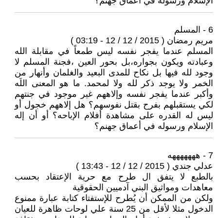
الإسلام ورسوله في أعماق جهنم؟
6 - المسلم
مريم رمضان ( 2015 / 12 / 12 - 03:19 )
المسلم عندما يفجر نفسه ليس طمعاً في مقابلة الله
وعبادته ويكون بجواره،بل بحور العين ،فجنة المسلم لا
وجود لله فيها بل نكاح للمدى البعيد والغلمان وأنهار من
الخمر ولا يوجد ذكر لله ولا لمحمد. ما هو المعنى اللَه
وأكبر عندما يفجر نفسه وإلاههم غير موجود في جنتهم
لكي يستقبلهم بفرح بقتل نفوسهم؟ هل إلاههم خجول أو
ليس له القدره على مشاهدة أفلام الإباحه؟ أو أن إله
الإسلام ورسوله في أعماق جهنم؟
7 - هههههههه
عدلي جندي ( 2015 / 12 / 12 - 13:43 )
بالطبع لا يتفق ال طرح مع حرية الإعتقاد بحسب
معاهدات ومواثيق البني آدميين الحقوقية
ولكن من الممكن أن يُطرح للإستفتاء كتابة عبارة ممنوع
الدخول مثلا لأقل من 25 سنة علي لوحات ظاهرة للعيان