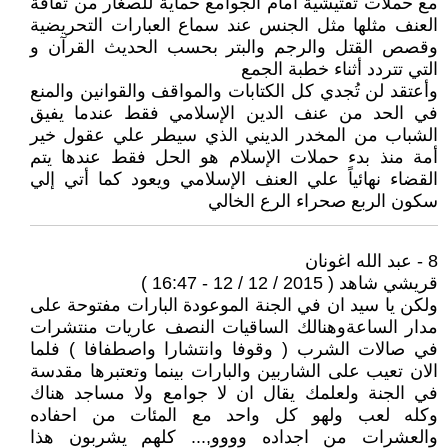
مع حملات تفتيشية أمام الجوامع حماية للصغار من ثقافة
العنف مثلها مثل الجنس عند سماع العبارات التحريضية
وقصص القتل والرجم والبتر بحسب الحديث القرآن و
التي تتردد أثناء خطبة الجمع
وأعتقد لن تُجدي كل الكتابات والمواقف والقوانين والمنع
في الحد من عنف الدين الإسلامي فقط عندما يفيق
الشباب من المخدر الديني الذي سيطر علي عقول خير
أمة منذ بدء حملات الإسلام هو الحل فقط عندها يتم
القضاء نهائياً علي العنف الإسلامي ويعود كما أتي إلي
سكون الربع صحراء الرع الخالي
8 - عبد الله اغونان
قريشي شاهد ( 2015 / 12 / 12 - 16:47 )
ولكن يا سيد ان في الجنة الموعودة البارات مفتوحة على
مدار الساعةوهنالك الساقيات النصف عاريات منتشرات
في صالات الشرب ( وقوفا وانتشارا واصطفافا ) فلما
الان تعيب على الشاربين والبارات بينما وتعتبرها مقدسة
في الجنة ولعلمك يقال ان لا جوامع ولا مساجد هناك
وكله لعب ولهو كل واحد مع المئات من احفاده
والعشرات من اجداده وووو,... كلهم يشربون هذا