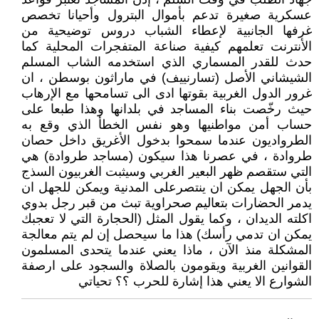
عسكرية صغيرة تدعم بأموال البترول وأحيانا تخصص
غرفها الجانبية لإعطاء الشباب دروس توضيحية من
الأنترنت تعلمهم كيفية صناعة المتفجرات المحلية كما
حدث للقدر المسماري الذي استخدمه الشاب المسلم
الشيشاني الأصل (تسارنييف) في ماراثون بوسطن ، ان
غرور الدول الغربية بقوتها ادى الى تسامحها مع الإرهاب
حيث رخّصت بناء المساجد في بلدانها وهذا طبعا على
حساب أمن مواطنيها وهو نفس الخطأ الذي وقع به
الطرواديون عندما سمحوا بدخول الأغريق داخل حصان
طروادة ، في عصرنا هذا سيكون (مساجد طروادة) هي
التي ستقصم ظهر البعير الغربي وسيثبت الغربيون السذج
بأن الجهل يمكن ان ينتصرعلى المدنية ويمكن للجهل ان
يدمر الحضارات بتعاليم صحراوية تبث من قبر رجل بدوي
اكلته الديدان ، وكما يقول المثل (الحجارة التي لا تعجبك
يمكن ان تدمي رأسك) هذا ما سيحصل إن لم يتم معالجة
المشكلة منذ الآن ، ماذا يعني عندما يتحدى المسلمون
القوانين الغربية ويقومون بالصلاة والسجود على ارصفة
الشوارع الا يعني هذا إشارة للحرب ؟؟ تحياتي