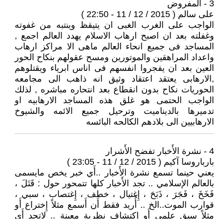
3 - المفروض
على سالم ( 2015 / 12 / 11 - 22:50 )
الواجب على الغرب الغبى ان يتيقظ وينتبه من غفوته
وغفلته بعد ان اصبح ارهاب الاسلام يهدد العالم اجمع ,
المساجد فى جميع انحاء العالم ماهى الا مراكز ارهاب
واعداد المراهقين والموتورين ومسح عقولهم بنكاح الحور
العين بعد ان يفجروا انفسهم فى اناس ابرياء ويقتلوهم
,الارهابى يعتقد اعتقاد وثيق انه ذاهب الى مجامعه
الحوريات نكاح بدون انقطاع بعد انتحاره مباشره , لذلك
الواجب الحتمى هو غلق هذه المساجد الارهابيه او
تدميرها بالديناميت وترحيل جميع الائمه والشيوخ
الارهابيين الى بلادهم الكالحه البائسه
4 - نشرة الأَخبار تفضح الأَشرار
بارباروسا آكيم ( 2015 / 12 / 11 - 23:05 )
يعني حينما تسمع نشرة الأَخبار ..أَي خبر يخص مايسمى
بالعالم الإسلامي .. تجد الأَخبار كلها تتمحور حول : قَتَلَ ،
فَخَخَ ، فَجَرَ ، ذَبَحَ ، إِغتيال ، خطف ، إِغتصاب ، سبي ،
قوارب الموت..الخ .. أُريد فقط أَن أَسمع مثلاً إِختراع أَو
مثلاً سبق علمي أَو إِكتشاف نظرية معينة .. لاتجد أَي