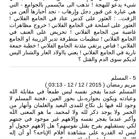
شيء يدعو للبهجة ! تذهب الى مايُسمى بالجوامع - التي
هي عبارة عن قبور دجل وإِرهاب - تجد أَخبارها أَلعن من
الزفت.. : العثور على كدس عتاد في الجامع الفلاني !
العثور على اسلحة في الجامع الفلاني ! خروج مظاهرات
غاضبة من الجامع الفلاني ! تحريض على العنف في
الجامع الفلاني ! تنظيمات متطرفة تدير الزريبة او الجامع
الفلاني ! قناص يرتقي مئذنة الجامع الفلاني ! خطبة جمعة
نارية في الجامع الفلاني ! يعني يااولاد العار والشنار اليس
لديكم سوى الدم والقتل ؟
5 - المسلم
مريم رمضان ( 2015 / 12 / 12 - 03:13 )
المسلم عندما يفجر نفسه ليس طمعاً في مقابلة الله
وعبادته ويكون بجواره،بل بحور العين ،فجنة المسلم لا
وجود لله فيها بل نكاح للمدى البعيد والغلمان وأنهار من
الخمر ولا يوجد ذكر لله ولا لمحمد. ما هو المعنى اللَه
وأكبر عندما يفجر نفسه وإلاههم غير موجود في جنتهم
لكي يستقبلهم بفرح بقتل نفوسهم؟ هل إلاههم خجول أو
ليس له القدره على مشاهدة أفلام الإباحه؟ أو أن إله