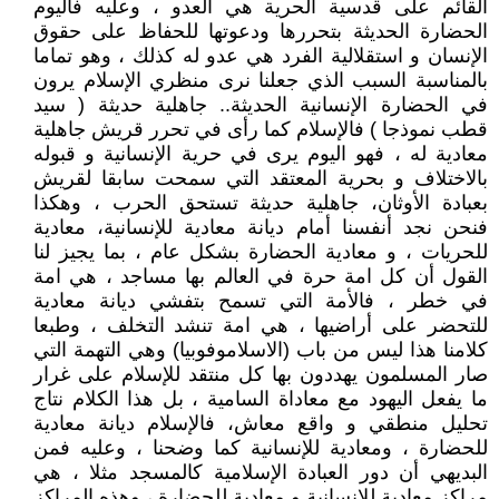
القائم على قدسية الحرية هي العدو ، وعليه فاليوم
الحضارة الحديثة بتحررها ودعوتها للحفاظ على حقوق
الإنسان و استقلالية الفرد هي عدو له كذلك ، وهو تماما
بالمناسبة السبب الذي جعلنا نرى منظري الإسلام يرون
في الحضارة الإنسانية الحديثة.. جاهلية حديثة ( سيد
قطب نموذجا ) فالإسلام كما رأى في تحرر قريش جاهلية
معادية له ، فهو اليوم يرى في حرية الإنسانية و قبوله
بالاختلاف و بحرية المعتقد التي سمحت سابقا لقريش
بعبادة الأوثان، جاهلية حديثة تستحق الحرب ، وهكذا
فنحن نجد أنفسنا أمام ديانة معادية للإنسانية، معادية
للحريات ، و معادية الحضارة بشكل عام ، بما يجيز لنا
القول أن كل امة حرة في العالم بها مساجد ، هي امة
في خطر ، فالأمة التي تسمح بتفشي ديانة معادية
للتحضر على أراضيها ، هي امة تنشد التخلف ، وطبعا
كلامنا هذا ليس من باب (الاسلاموفوبيا) وهي التهمة التي
صار المسلمون يهددون بها كل منتقد للإسلام على غرار
ما يفعل اليهود مع معاداة السامية ، بل هذا الكلام نتاج
تحليل منطقي و واقع معاش، فالإسلام ديانة معادية
للحضارة ، ومعادية للإنسانية كما وضحنا ، وعليه فمن
البديهي أن دور العبادة الإسلامية كالمسجد مثلا ، هي
مراكز معادية للإنسانية و معادية للحضارة ، وهذه المراكز