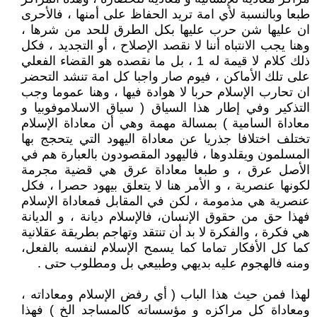
طبعا وبالنسبة لأي امة تريد الحفاظ على أمنها ، فالأحرى
ان عليها شن حرب عليها بكل الطرق للحد من شرها ،
وهنا يجب الانتباه أننا لا نقصد الإصلاح ، أو التجديد ، فكل
ذلك كلام لا قيمة له 1 ، بل ما نقصده هو القضاء الفعلي
على تلك الأماكن ، فيوم صار واجبا كل امة تنشد التحضر
ان تحارب الإسلام حربا لا هوادة فيها ، وهنا عموما وجب
التذكير وفي إطار هذا السياق ( سياق الاسلاموفوبيا و
معاداة السامية ) بمسالة مهمة وهي أن معاداة الإسلام
تختلف اختلافا جذريا عن معاداة اليهود التي يتحجج بها
المسلمون ويقلدوها ، فاليهود المقصودون بالعبارة هم في
الأصل عرق ، و طبعا معاداة عرق هي قضية مجرمة
لكونها عنصرية ، و الأمر هنا لا يتعلق بيهود حصرا ، فكل
عنصرية هي مذمومة ، لكن في المقابل فمعاداة الإسلام
فهذا حق من حقوق الإنسان، فالإسلام ديانة ، و الديانة
هي فكرة ، والفكرة لا بد أن تنتقد وتهاجم بطريقة عقلانية
كما كل الأفكار تماما كما يسمح الإسلام لنفسه بالفعل،
ومنه فالهجوم عليه بديهي وطبيعي بل ومطلوب حتى .
لهذا فمن حيث هذا الباب ( أي رفض الإسلام ومعاداته ،
ومعاداة كل مراكزه و مؤسساته كالمساجد الخ ) فهذا