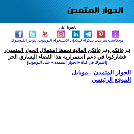
تابعونا على:
بودكاست
بنترست
تيلكرام
لينكدإن
الانستغرام
اليوتيوب
التويتر
الفيسبوك
تبرعاتكم وتبرعاتكن المالية تحفظ استقلال الحوار المتمدن،
فشاركونا في دعم استمرارية هذا الفضاء اليساري الحر
[اشترك في قناة ‫«الحوار المتمدن» على اليوتيوب]
الحوار المتمدن - موبايل
الموقع الرئيسي