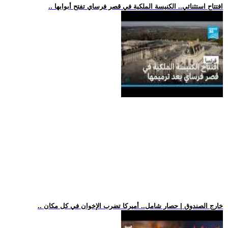
.. افتتاح استثنائي.. الكنيسة الملكية في قصر فرساي تفتح أبوابها
.. خارج الصندوق | حصار شامل.. أميركا تضرب الإخوان في كل مكان