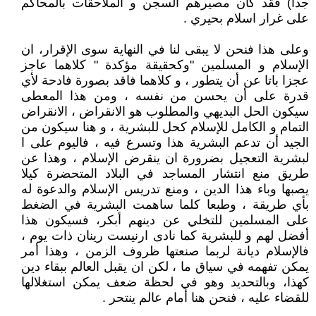
جدا) فقد كان مصيرهم السجن و الملاحقات بالمحاكم
على غرار اسلام بحيري .
وعلى هذا فنحن لا يبقى لنا في النهاية سوى الإقرار، ان
الإسلام و المسلمين "وكحقيقة مؤكدة " كلاهما عاجز
عجزا باتا عن أن يتطور ، و كلاهما فاقد بصورة فادحة لأي
قدرة على أن يحسن من نفسه ، ومن هذا المعطى
سيكون الحل البديهي والمطلوب هو الانقراض ، الانقراض
التمام و الكامل للإسلام كحل للبشرية ، و هنا سيكون من
الجيد أن تدعم البشرية هذا وتسرع فيه ، فاليوم على ا
لبشرية التعجيل بضرورة ان ينقرض الإسلام ، وهذا عن
طريق منع انتشار المساجد في البلاد المتحضرة كيلا
يصبها وباء هذا الدين ، ومنع تدريس الإسلام والدعوة له
بأي طريقة ، وطبعا كلما ساهمت البشرية في الضغط
على المسلمين للتخلي عن دينهم أبكر، فسيكون هذا
أفضل لهم و للبشرية كما نادى ارنيست رينان ذات يوم ،
فالإسلام ديانة لربما صنعتها ظروف الزمن ، وهذا أمر
يمكن تفهمه في سياق ما ، لكن ان يقبل العالم ببقاء دين
كهذا، وبالتحديد وهو في لحظة ضعف يمكن استغلالها
للقضاء عليه ، فنحن هنا أمام عالم ينتحر .