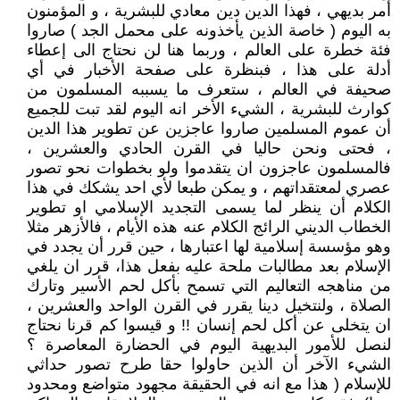
أمر بديهي ، فهذا الدين دين معادي للبشرية ، و المؤمنون
به اليوم ( خاصة الذين يأخذونه على محمل الجد ) صاروا
فئة خطرة على العالم ، وربما هنا لن نحتاج الى إعطاء
أدلة على هذا ، فبنظرة على صفحة الأخبار في أي
صحيفة في العالم ، ستعرف ما يسببه المسلمون من
كوارث للبشرية ، الشيء الأخر انه اليوم لقد تبت للجميع
أن عموم المسلمين صاروا عاجزين عن تطوير هذا الدين
، فحتى ونحن حاليا في القرن الحادي والعشرين ،
فالمسلمون عاجزون ان يتقدموا ولو بخطوات نحو تصور
عصري لمعتقداتهم ، و يمكن طبعا لأي احد يشكك في هذا
الكلام أن ينظر لما يسمى التجديد الإسلامي او تطوير
الخطاب الديني الرائج الكلام عنه هذه الأيام ، فالأزهر مثلا
وهو مؤسسة إسلامية لها اعتبارها ، حين قرر أن يجدد في
الإسلام بعد مطالبات ملحة عليه بفعل هذا، قرر ان يلغي
من مناهجه التعاليم التي تسمح بأكل لحم الأسير وتارك
الصلاة ، ولنتخيل دينا يقرر في القرن الواحد والعشرين ،
ان يتخلى عن أكل لحم إنسان !! و قيسوا كم قرنا نحتاج
لنصل للأمور البديهية اليوم في الحضارة المعاصرة ؟
الشيء الآخر أن الذين حاولوا حقا طرح تصور حداثي
للإسلام ( هذا مع انه في الحقيقة مجهود متواضع ومحدود