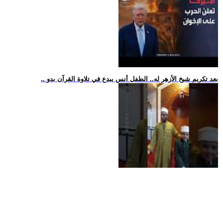
.. بعد تكريم شيخ الأزهر له.. الطفل أنس يبدع في تلاوة القرآن بدو