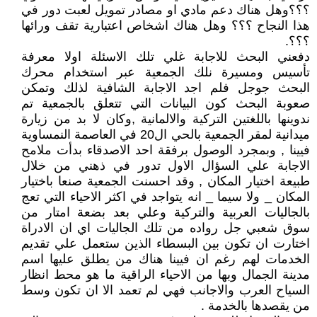
؟؟؟وهل هناك دعم مادي او مصادر تمويل لعبت دور في
هذا النجاح ؟؟؟ وهل هناك اشخاص اعتبارية تقف ورائها
؟؟؟.
دفعني البحث للاجابة غلي تلك الاسئلة اولا معرفة
تأسيس ومسيرة نلك الجمعية عبر استخدام محرك
البحث جوجل فلم اجد الاجابة الشافية لذلك وتمكن
صعوبة البحث كون البيانات التي تتعلق بالجمعية تم
ندوينها باللغتين التركية والالمانية ,وكان لا بد من زيارة
ميدانية لمقر الجمعية بالحي ال20 في العاصمة النمساوية
فيينا , وبمجرد الوصول برفقة احد الاصدقاء بدأت ملامح
الاجابة علي السؤال الاول تدور في ذهني من خلال
طبيعة اختيار المكان , وقد احسنت الجمعية صنعا باختيار
المكان _ ولا سيما _ انه يتواجد في اكثر الاحياء التي تعج
بالجاليات العربية والتركية وعلي بعد بضعة امتار من
سوق شعبي جل رواده من تلك الجاليات اي ان الادراة
اختارت ان تكون بين البسطاء الذين ستعمل علي تقديم
الخدمات لهم رغم ان فيينا هناك من يطلق عليها اسم
مدينة الجمال وبها من الاحياء الراقية ما هو محط انظار
السياح العرب والاجانب فهي لم تعمد الا ان تكون وسط
من يقصدها بالخدمة .