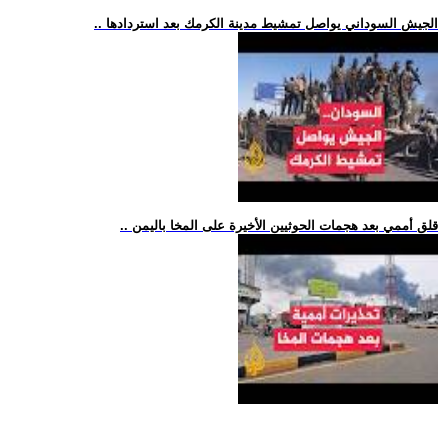
.. الجيش السوداني يواصل تمشيط مدينة الكرمك بعد استردادها
.. قلق أممي بعد هجمات الحوثيين الأخيرة على المخا باليمن