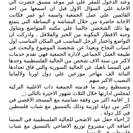
وعند الدخول للمقر علي غير موعد مسبق جضرت الي
الاجابة غلي السؤال الاول قبل ان اسمعها من احد
القائمين علي عمل الجمعية واسمه ابو عمر فكانت
الاجابة حاضرة من خلال البشاشة و البساطة التي يتمتع
بها ذلك الشخصن جالسا علي مكتبه المتواضع ويتناول
وجبة الافطار المكونة من الخبز والفلافل , وادركت ان
التواضع واختبار الرجل المناسب في المكان المناسب اول
اسباب النجاح وبعيدا عن شخصنة الموضوع والبحث في
طبيعة العمل الجماعي لادارة الجمعية فهي تقدم خدمات
لاكثر من ستة الاف شخص من الجالية الفلسطينية وحدها
في النمسا ناهيك عن الجالية السورية والتي فاق تعدادها
المائة الف مهاجر موزعين علي دول اوربا ولالمانيا
النصيب الاكبر منهم .
ونستطيع رصد ما قدمته الجمعية ذات الاغلبية التركية
لمجلس ادارتها خلال الثلاث شهور الاخيرة بالتالي :_
1_ اقامة اكثر من وقفة تضامنية مع المسجد الاقصي في
اكثر من دولة اوربية وذلك بالتنسيق مع شباب فلسطين
في كل دولة .
2_احياء حفل عيد الاضحي للجالية الفلسطينية في النمسا
اضافة الي مشروع توزيع الاضاحي بالتنسيق مع شباب
فلسطين في النمسا .