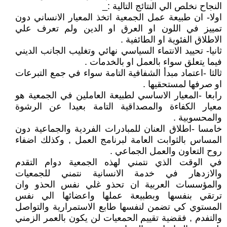
النجاح نخلص الي النتائج التالية :_
اولا- ان طبيعة عمل الجمعية اتخذ المعيار الانساني دون
تمييز في اللون او العرق او الدين ولم تعرف علي
الاطلاق الفئوية او الطائفية .
ثانيا- تحييد الانتماء السياسي نهائي وتغليب الجانب الديني
فيما يتعلق سواء بالعمل او بالخدمات .
ثالثا -اعتماد مبدأ الشفافية التامة سواء في جمع التبرعات
او صرفها لمستحقيها .
رابعا -المعيار الاساسي لطبيعة العاملين في الجمعية هو
معيار الكفاءة والمصداقية التامة بعيدا عن الرشوة
والمحسوبية .
خامسا -اطلاق العنان للمبادرات الفردية والجماعية دون
المساس بالثوابت العامة لبرنامج العمل , وكذلك اضفاء
روح التعاون والعمل الجماعي .
في الوقت الذي نتمني لهذه الجمعية دوام التقدم
والازدهار في خدمة الانسانية نتمني للجمعيات
والمؤسسات العربية ان تحذو غلي نفس الحذو وان
ترتقي بنفسها وبطبيعة عملها واعضائها الي نفس
المستوي كي تضمن لنفسها طابع الاستمرارية والتواصل
والتفدم , فقضية تقييم الحمعيات لن يكون بالعمر الزمني