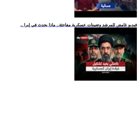
.. فيديو غامض للمرشد وتعيينات عسكرية مفاجئة.. ماذا يحدث في إيرا