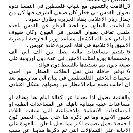
3_اقامت بالتنسيق مع شباب فلسطين في النمسا ندوة
بعنوان القدس في خطر كان ضيفي الشرف فيها كل من
جمال ريان الاعلامي بقناة الجزيرة وطارق حمود .
4_اقامت بالتعاون مع لجنة الدفاع عن القدس باحياء
ملتقي ثقافي بعنوان القدس في العيون وكان ضيوف
الملتفي عبد الله الاشعل مساعد وزير الخارجية المصرية
الاسبق والاعلامية في قتاة الجزيرة غادة عويس .
5_تقديم مساعدات مالية تصل من الف الي الف
وخمسمائة يورو لمئات الاجئين في عدة دول اوروبية علي
صيغة ديون يتم تسديدها بالقسط دون فوائد .
6_توفير حافلة نقل تقل الطلاب الصغار من احدي
مخيمات اللاجئين الفلسطينين في لبنان الي مدارسهم بعد
ان احالت تجمع مياه الامطار من وصولهم بشكل اعتيادي
.
والقائمة تطول اذا تحدثنا عن كفالة ايتام هنا وهناك او
مساعدات عينية ميدانية ناهيك عن المساعدات الطبية او
المساعدات الانسانية والاجتماعية التي سبقت الثلاث
شهور الاخيرة وما تم ذكره هنا علي سبيل الحصر كون
الجمعية تعمل بصمت اكثر مما تعنل بالعلن , بالعودة علي
الاجابة علي التساؤلات التي تم ذكرها سابقا عن سبب