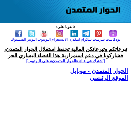
تابعونا على:
بودكاست
بنترست
تيلكرام
لينكدإن
الانستغرام
اليوتيوب
التويتر
الفيسبوك
تبرعاتكم وتبرعاتكن المالية تحفظ استقلال الحوار المتمدن،
فشاركونا في دعم استمرارية هذا الفضاء اليساري الحر
[اشترك في قناة ‫«الحوار المتمدن» على اليوتيوب]
الحوار المتمدن - موبايل
الموقع الرئيسي