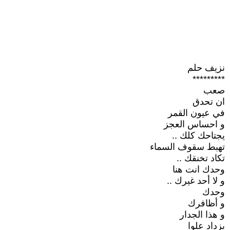
نزيف حلم
*********
صعب
ان تحدق
في عيون القمر
و احساس العجز
يجتاحك كلك ..
تهبط سقوف السماء
تكاد تخنقك ..
وحدك انت هنا
و لا أحد غيرك ..
وحدك
و أظافرك
و هذا الجدار
يزداد علوا