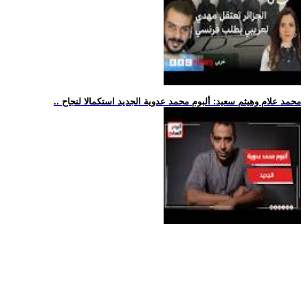
.. محمد علام وهيثم سعيد: ألبوم محمد عدوية الجديد استكمالا لنجاح