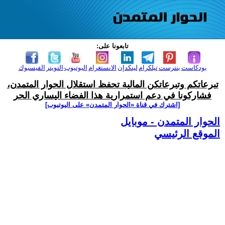
تابعونا على:
بودكاست
بنترست
تيلكرام
لينكدإن
الانستغرام
اليوتيوب
التويتر
الفيسبوك
تبرعاتكم وتبرعاتكن المالية تحفظ استقلال الحوار المتمدن،
فشاركونا في دعم استمرارية هذا الفضاء اليساري الحر
[اشترك في قناة ‫«الحوار المتمدن» على اليوتيوب]
الحوار المتمدن - موبايل
الموقع الرئيسي