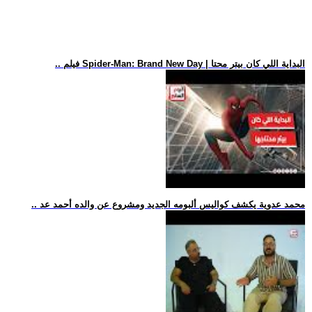
.. فيلم Spider-Man: Brand New Day | البداية اللي كان بيتر محتا
.. محمد عدوية يكشف كواليس ألبومه الجديد ومشروع عن والده أحمد عد