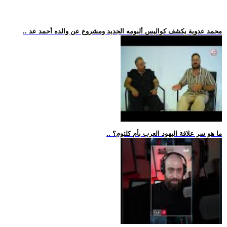
.. محمد عدوية يكشف كواليس ألبومه الجديد ومشروع عن والده أحمد عد
.. ما هو سر علاقة اليهود العرب بأم كلثوم؟