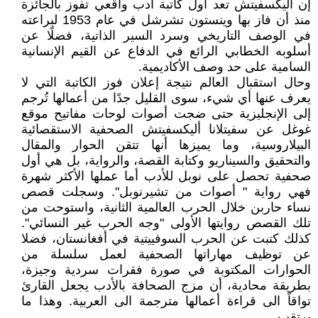
إن أليكسفيتش تعد أول كاتبة أدب واقعي تفوز بالجائزة
منذ أن فاز بها وينستون تشرشل في عام 1953 لبراعته
في الوصف التاريخي وسرد السير الذاتية، فضلًا عن
أسلوبه الخطابي الرائع في الدفاع عن القيم الإنسانية
السامية على حد وصف الأكاديمية.
وحال استقبال العالم نتيجة إعلان فوز الكاتبة التي لا
يعرف عنها أي شيء، سوى القليل جدًا من أعمالها تُرجم
إلى الإنجليزية حتى ضجت أصوات لوحات مفاتيح موقع
غوغل عن سفيتلانا أليكسفيتش الصحفية الاستقصائية
البيلاروسية، وما يميزها أنها تتقن الحوار والمقال
والتحقيق والسيناريو وكتابة القصة، والرواية، بل هي أول
صحفية تحصل على نوبل للأدب أما عملها الأكثر شهرة
فهي رواية " أصوات من تشيرنوبل". وسجلت قصص
نساء حاربن خلال الحرب العالمية الثانية، واستوحت من
تلك القصص روايتها الأولى "وجه الحرب غير النسائي".
كذلك كتبت عن الحرب السوفييتية في أفغانستان، فضلا
عن توظيف مهاراتها الصحفية لعمل سلسلة من
الحوارات المكتوبة في صورة فقرات سردية وجيزة،
بطريقة محادية، أن مزج الصحافة بالأدب يجعل القارئ
تواقاً الى قراءة أعمالها مترجمة الى العربية. وهذا ما
يرتقب.