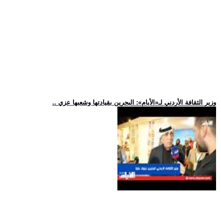
.. وزير الثقافة الأردني لـ«الأيام»: البحرين بقيادتها وشعبها عزي