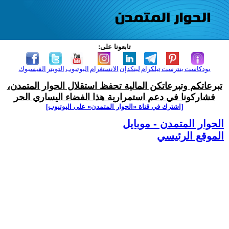
تابعونا على:
بودكاست
بنترست
تيلكرام
لينكدإن
الانستغرام
اليوتيوب
التويتر
الفيسبوك
تبرعاتكم وتبرعاتكن المالية تحفظ استقلال الحوار المتمدن،
فشاركونا في دعم استمرارية هذا الفضاء اليساري الحر
[اشترك في قناة ‫«الحوار المتمدن» على اليوتيوب]
الحوار المتمدن - موبايل
الموقع الرئيسي