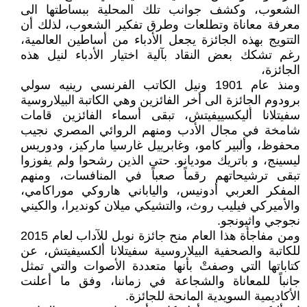
الشعوب، وكشف جوانب تلك المحلية ببساطتها الى
معرفة معاناة وتطلعات وطرق تفكير الشعوب، لذلك أن
التتويج بهذه الجائزة يجعل الأدباء من أساطين العالمية،
رغم تشكك بعض النقاد بآلية اختيار الأدباء لنيل هذه
الجائزة،
ومنذ عام 1901 ونيل الكاتب الفرنسي رينيه سولي
برودوم الجائزة الى أخر الفائزين وهي الكاتبة البيلاروسية
سفيتلانا أليكسييفيتش، تبقى أسماء الفائزين قامات
شامخة في مجال الأدب ومنهم الروائي المصري نجيب
محفوظ، وألبير كامو، وغابرييل غارسيا ماركيز، ودوريس
ليسينج، و باتريك موديانو. حتى الذين رشحوا ولم يفوزوا
تبقى ترشيحاتهم رقماً صعباً في المنافسات، ومنهم
المفكر العربي أدونيس، والياباني هاروكي موراكامي،
والأميركي فيليب روث، والتشيكي ميلان كونديرا، والكيني
نجوجي واثيونجو.
ومن مفاجأة هذا العام منح جائزة نوبل للآداب لعام 2015
للكاتبة والصحفية البيلاروسية سفيتلانا ألكسيفيتش، عن
كتاباتها التي وصفتْ بأنها متعددة الأصوات والتي تمثل
جانباً للمعاناة والشجاعة في زماننا، وفق ما أعلنت
الأكاديمية السويدية المانحة للجائزة.