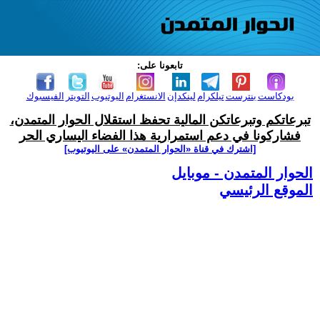
تابعونا على:
بودكاست
بنترست
تيلكرام
لينكدإن
الانستغرام
اليوتيوب
التويتر
الفيسبوك
تبرعاتكم وتبرعاتكن المالية تحفظ استقلال الحوار المتمدن،
فشاركونا في دعم استمرارية هذا الفضاء اليساري الحر
[اشترك في قناة ‫«الحوار المتمدن» على اليوتيوب]
الحوار المتمدن - موبايل
الموقع الرئيسي