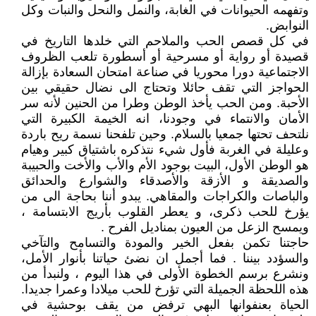
وتفهمه الحيوانات في الغابة، والنمل والنحل والنبات وكل
النوابض.
في كل قصص الحب والملاحم التي خلدها التاريخ في
قصيدة أو رواية أو مسرحية أو أسطورة تلعب الظروف
الاجتماعية دورا محوريا في صناعة امتحان السعادة بإزالة
الحواجز التي تقف حائلا وتحتاج الى نضال حقيقي بين
الأحبة. ومن الحب يأخذ الوطن وطرا من الحنين لأنه سر
الأمان والانتماء في وجودنا، انه الخيمة الكبيرة التي
نلتحف تحتها جمعيا بالسلام. وحين تلفحنا نسمة ريح باردة
وعليلة في الغربة فأول شيء نتذكره باشتياق كبير وهيام
هو الوطن الأول، البيت بوجود الأم والأب والأخت والحبيبة
والصديقة و الأزقة والأصدقاء والشوارع والحدائق
والباصات والكراجات والمقاهي. يبدو أننا بحاجة الى من
يؤرخ للحب ذكرى، و يعطر القلوب بأريج الابتسامة ،
ويمسح الزعل من العيون بمناديل الفرح .
حاجتنا تكمن بفعل الخير والمودة والتسامح والتآخي
والسؤدد بيننا . فما أجمل ان نضئ حياتنا بأنوار الأمل،
ونشرع برسم الخطوة الأولى في هذا اليوم ، ولنبدأ من
هذه اللحظة الجميلة التي تؤرخ للحب ميلادا وعمرا جديدا.
الحياة بعنفوانها البهي ترفض من يقف بوحشية في