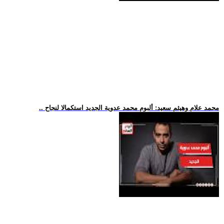
.. محمد علام وهيثم سعيد: ألبوم محمد عدوية الجديد استكمالا لنجاح