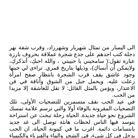
الى اليسار من تمثال شهريار وشهرزاد، وقرب شفة نهر
دجلة كتب احدهم على جذع شجرة عملاقة بحروف بارزة
عبارة تقول:( سامحيني يا حبيبتي ، والله احبكِ، أتذكركِ،
ولايمكن أن أنساكِ)، وذيلها بتاريخ قمري. تراءى لي حينها
وجود عاشق يقف قرب الشجرة بانتظار صفح امرأة
زعلت عليه. ويحمل جبل من الشوق وأناقة في فن
الاعتذار، ويؤمن بالمثل القائل: لا تقل للعاشقة إلا مزيدا
من الحب.
في عيد الحب نقف متسمرين للتضحيات الأولى، تلك
التضحيات المقرونة بالوفاء أولا والتي ترسم علامة تمسك
الشروع نحو حياة جديدة. الحياة رحلة تبحث عن استراحة
يتوسد فيها الناس لحظات هانئة توصل الى غد جديد
بابتسامات دائمة. اغرب ما في كينونة الحياة، ان الحب
يدخل في كل شيء، في الشجر والماء والفيزياء والكيمياء