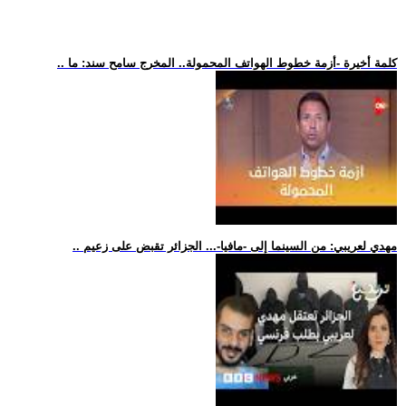
.. كلمة أخيرة -أزمة خطوط الهواتف المحمولة.. المخرج سامح سند: ما
.. مهدي لعريبي: من السينما إلى -مافيا-... الجزائر تقبض على زعيم