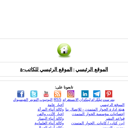
الموقع الرئيسي
الموقع الرئيسي للكاتب-ة
|
تابعونا على:
بنترست
تيلكرام
لينكدإن
الانستغرام
RSS
اليوتيوب
التويتر
الفيسبوك
الموقع الرئيسي
أخبار عامة
هيئة ادارة الحوار المتمدن - للإتصال بنا
وكالة أنباء المرأة
إحصائيات مؤسسة الحوار المتمدن
اخبار الأدب والفن
قواعد النشر
وكالة أنباء اليسار
ابرز كتاب / كاتبات الحوار المتمدن
وكالة أنباء العلمانية
يوتيوب التمدن
وكالة أنباء العمال