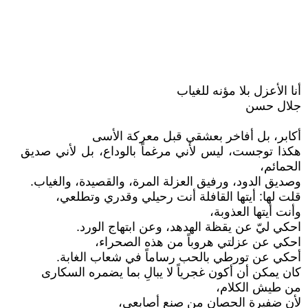
أنا الأعزل بلا مؤنه للغياب
جلال حسن
أكابر، بل أفاخر بعشقي قبل معركة الأسى
هكذا توجست، ليس لأني مرغماً بالوداع، بل لأني صديق
الحمائم،
وصديق الدود، ورفيق العزلة المرة، والقصيدة، والغياب.
قلت لها: أيتها القافلة أنت رحيلي وقدري وتطلعي،
وأنت أيتها العذوبة،
احكي ليّ عن يقظة الهدهد، وعن ابتهاج الورد.
احكي عن عزلتي هروباً من هذه الصحراء،
أحكي عن تورطي بالحب رساماً في شعاب الغابة.
كان يمكن أن أكون غجرياً لا يبالِ بما يضمره السكارى
من طيش الكلام،
لأن ضفيرة الحصان من صنع أصابعي،