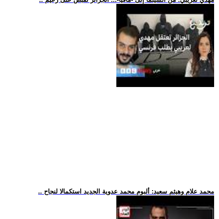
.. محمد علام وهيثم سعيد: ألبوم محمد عدوية الجديد استكمالا لنجاح