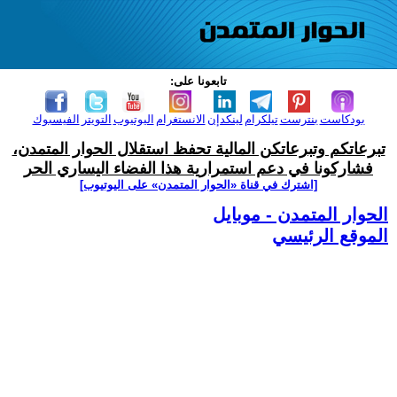
تابعونا على:
بودكاست
بنترست
تيلكرام
لينكدإن
الانستغرام
اليوتيوب
التويتر
الفيسبوك
تبرعاتكم وتبرعاتكن المالية تحفظ استقلال الحوار المتمدن،
فشاركونا في دعم استمرارية هذا الفضاء اليساري الحر
[اشترك في قناة ‫«الحوار المتمدن» على اليوتيوب]
الحوار المتمدن - موبايل
الموقع الرئيسي