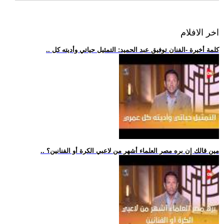
اخر الافلام
.. كلمة أخيرة -الفنان توفيق عبد الحميد: التمثيل حياتي وأديته كل
.. مين قالك إن بره مصر العلماء أشهر من لاعبي الكرة أو الفنانين؟