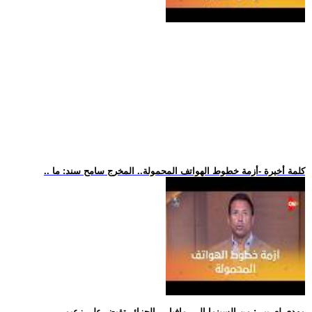
.. كلمة أخيرة -أزمة خطوط الهواتف المحمولة.. المخرج سامح سند: ما
.. مهدي لعريبي: من السينما إلى -مافيا-... الجزائر تقبض على زعيم