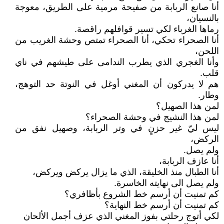
أنا صانع الربابة من صفيحة مرمية على الطريق، معوجة
بالنسيان،
رماها الغرباء لكي تسير قوافلهم راقصة.
أنا الصحراء تحكي، أنا الصحراء تمتص وحشة الغريب من
اللحن،
وأنا الغجري الذي يطرب الندامى على طيشهم في ناي
قلب.
هم لا يدركون أن المغني أوغل في النوتة حد التوهج،
وطار.
لمن هذا الصهيل؟
لمن هذا النشيج في وحشة الصحراء؟
ليس ليّ غير حزنٍ في وتر الربابة، وصهيل نفق من
الركض،
ولم يصل.
أنا عازف الربابة،
أنا الطبال منذ الخليقة، الذي ما يزال يركض ويركض،
ولم يصل الى نهايته الخاسرة.
كم تمنيت أن أرسم خط الشروع بأظافري؟
كم تمنيت أن أرسم خط النهاية؟
لكي أتوج رحلتي بفوز المغني الذي عزف أجمل الألحان