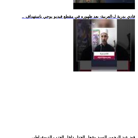
.. فادي بدرية لـ-العربية- بعد ظهوره في مقطع فيديو يوحي باستهداف
.. فوز عبد الرحمن السيد يشعل الجدل داخل الحزب الديمقراطي