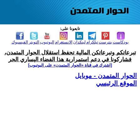
تابعونا على:
بودكاست
بنترست
تيلكرام
لينكدإن
الانستغرام
اليوتيوب
التويتر
الفيسبوك
تبرعاتكم وتبرعاتكن المالية تحفظ استقلال الحوار المتمدن،
فشاركونا في دعم استمرارية هذا الفضاء اليساري الحر
[اشترك في قناة ‫«الحوار المتمدن» على اليوتيوب]
الحوار المتمدن - موبايل
الموقع الرئيسي