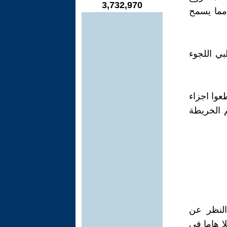
3,732,970
 مما يسمح
ي اللجوء
عوا اجزاء
 الخريطة
النظر عن
ا هاما في