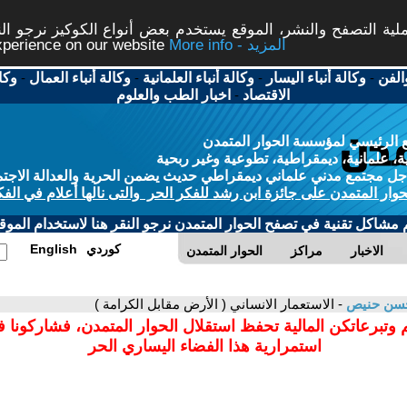
ة التصفح والنشر، الموقع يستخدم بعض أنواع الكوكيز نرجو النق
More info - المزيد
experience on our website
الفن
-
وكالة أنباء اليسار
-
وكالة أنباء العلمانية
-
وكالة أنباء العمال
-
وكا
الاقتصاد
-
اخبار الطب والعلوم
 الرئيسي لمؤسسة الحوار المتمدن
، علمانية، ديمقراطية، تطوعية وغير ربحية
ل مجتمع مدني علماني ديمقراطي حديث يضمن الحرية والعدالة الاجتم
حوار المتمدن على جائزة ابن رشد للفكر الحر والتى نالها أعلام في الفك
م مشاكل تقنية في تصفح الحوار المتمدن نرجو النقر هنا لاستخدام الموقع
كوردي
English
الاخبار
مراكز
الحوار المتمدن
سن حنيص
- الاستعمار الانساني ( الأرض مقابل الكرامة )
 وتبرعاتكن المالية تحفظ استقلال الحوار المتمدن، فشاركونا 
استمرارية هذا الفضاء اليساري الحر