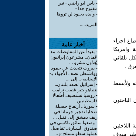
-
باص ابو راضي - نص
مفتوح جدا -
-
وأيده بجنود لن تروها
المزيد.....
طاع اجزاء
أخبار عامة
ة وامريكا
-
بعيداً عن المفاوضات مع
عُمان.. مشرعون إيرانيون
كل تلقائي
يُعِدّون مشرو ...
رق .
-
بيروت تتحدث عن جمود
وواشنطن تصف الأجواء بـ-
الإيجابية-.. إلى ...
ته ولأبسط
-
إسرائيل تصعد بلبنان..
نتنياهو يثير غضب ترامب
-
روسيا تستضيف أطفالا
الباحثون
فلسطينيين
-
سوريا.. ارتفاع حصيلة
ضحايا تفجير جرمانا في
ريف دمشق إلى قتيل ...
-
وضعوا سائق تاكسي في
اللاجئين
صندوق السيارة.. تفاصيل
عملية سطو مسلح ع ...
تقطير سوف