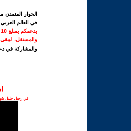
الحوار المتمدن م
في العالم العربي
ب
والمستقل، ليبقى ص
والمشاركة في دع
ا‫
في رحيل جليل شهبا