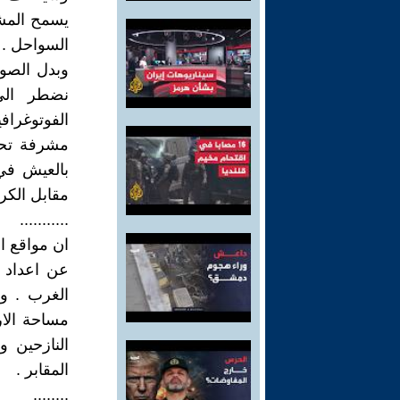
يسمح المشر
السواحل .
وبدل الصور
نضطر الى
الفوتوغراف
مشرفة تحف
بالعيش في 
مقابل الكرا
...........
ان مواقع ا
عن اعداد 
الغرب . و
مساحة الار
النازحين 
المقابر .
........