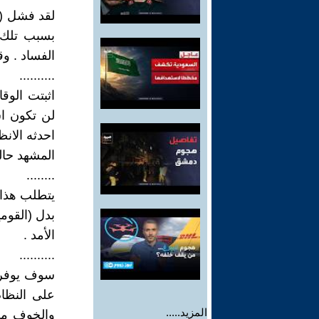
لقد فشل ( 
بسبب تلك ا
الفساد . وق
..........
اثبتت الوق
لن تكون اس
احدثه الانظ
المشهد حالي
........
يتطلب هذا 
بدل (القوم
الأمد .
..........
سوف يوفر ه
على النظام
المزيد.....
والخوف من