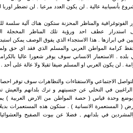
وع بأنسيابية عالية . لن يكون العدد مرعبا . لن تضطر اوربا ل
 الفوتوغرافية والمناظر المحزنة ستكون هناك آلية سلسة للغ
 استدرار عطف احد ورؤية تلك المناظر المخجلة الت
يين في ابرازها . هذا الاستجداء الذي يفوق الوصف يمكن استبد
ظ كرامة المواطن العربي والمسلم الذي فقد اي حق ولم ي
بلده . الاستعمار الانساني سوف يوفر شعورا عاليا بالكرام
مة . لن يكون العربي او المسلم ضيفا ثقيلا ولا عالة على أحد .
لتواصل الاجتماعي والاستفتاءات والتظاهرات سوف توفر احصا
الراغبين في التخلي عن جنسيتهم و ترك بلدانهم والعيش 
بوضع وحدة قياس ( حصة المواطن من الارض العربية ) يم
ض ( المستعمرة الانسانية ) . ستكون هذه المستعمرات بديل
والمشردين في بلدانهم , فضلا عن بيوت الصفيح والعشوائي