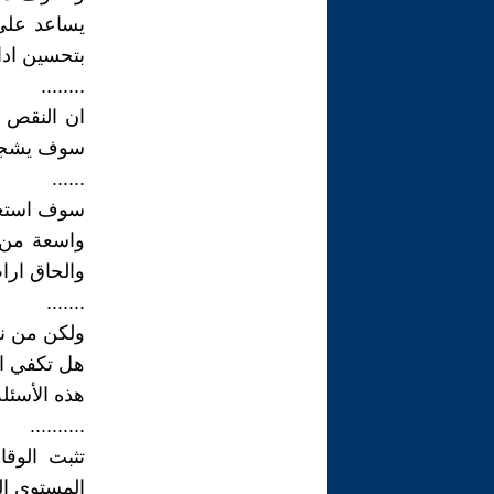
يساعد على 
بتحسين ادائه
........
ان النقص 
سوف يشجع 
......
سوف استعير
واسعة من ه
والحاق اراض
.......
ولكن من ن
هل تكفي الا
هذه الأسئلة
..........
تثبت الوق
المستوى ال