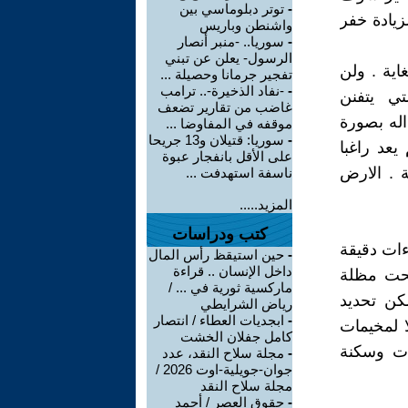
-
توتر دبلوماسي بين
زيادة خفر
واشنطن وباريس
-
سوريا.. -منبر أنصار
الرسول- يعلن عن تبني
اية . ولن
تفجير جرمانا وحصيلة ...
-
-نفاد الذخيرة-.. ترامب
ي يتفنن
غاضب من تقارير تضعف
اله بصورة
موقفه في المفاوضا ...
-
سوريا: قتيلان و13 جريحا
عد راغبا
على الأقل بانفجار عبوة
ة . الارض
ناسفة استهدفت ...
المزيد.....
كتب ودراسات
ءات دقيقة
-
حين استيقظ رأس المال
داخل الإنسان .. قراءة
تحت مظلة
ماركسية ثورية في ... /
كن تحديد
رياض الشرايطي
-
ابجديات العطاء / انتصار
ا لمخيمات
كامل جفلان الخشت
ات وسكنة
-
مجلة سلاح النقد، عدد
جوان-جويلية-اوت 2026 /
مجلة سلاح النقد
-
حقوق العصر / أحمد