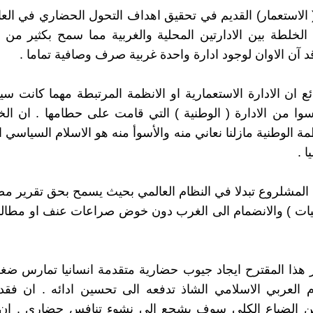
الاستعمار) القديم في تحقيق اهداف التحول الحضاري في العا
لخلطة بين الادارتين المحلية والغربية مما سمح بكثير من 
د آن الاوان لوجود ادارة واحدة غربية صرف وصافية تماما .
ائع ان الادارة الاستعمارية او الانظمة المرتبطة مهما كانت 
وا من الادارة ( الوطنية ) التي قامت على حطامها . ان ال
مة الوطنية مازلنا نعاني منه والأسوأ منه هو الاسلام السياسي 
ا .
المشلروع تبدلا في النظام العالمي بحيث يسمح بحق تقرير مصي
يات ) والانضمام الى الغرب دون خوض صراعات عنف او مطالب
ذا المقترح ايجاد جيوب حضارية متقدمة انسانيا تمارس ضغط
 العربي الاسلامي الشاذ تدفعه الى تحسين ادائه . ان فقد
 الضياع الكلي سوف يشجع الى نشوء تنافس حضاري . ان