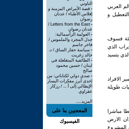
التاوتي
لم العربي
-
قصة الأمراض المزمنة و
إفلاس الأطباء / عدنان
التعطيل و
رضوان
Letters from the East /
-
عدنان رضوان
-
العولمة الرأسمالية:
سيئة فسوف
جدل المجرد والملموس /
فاخر جاسم
خراب الذي
-
سياسة حفار الساق / د.
الذي يتسيد
خالد زغريت
-
الطائفية المتغلغلة في
لبنان / حسين محمود
صالح
-
صدى دولي لكتاباتي: من
ر الافراد
إحدى أبرز مفكرات اليسار
الإيطالي إلى أ ... / رزكار
ات طويلة
عقراوي
المزيد.....
المعجبين بنا على
ا مباشرا
ان الارض
الفيسبوك
 المشروع