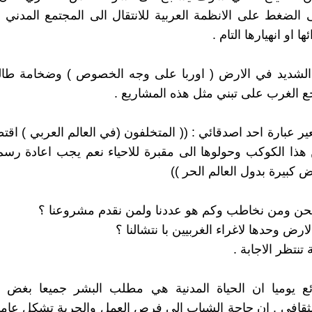
الضغط على الانظمة العربية للانتقال الى المجتمع المدني
ا او انهيارها التام .
الشديد في الارض ( اوربا على وجه الخصوص ) وضخامة طالب
الغرب على تبني مثل هذه المشاريع .
 عبارة احد اصدقائي : (( المتخلفون (في العالم العربي ) اقتط
ذا الكوكب وحولوها الى مقبرة للاحياء نعم يجب اعادة رسم
 كبيرة بدول العالم الحر ))
حن ومن نخاطب وكم هو عددنا ولمن نقدم مشروعنا ؟
رض وحدها لاغراء الغربيين با نتشالنا ؟
 تنتظر الاجابة .
ائع يوميا ان الحياة المدنية هي مطلب البشر جميعا بغض 
ثقافي . ان حاجة الشباب الى فرص العمل والحرية تشكل عامل