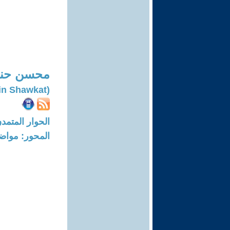
محسن حن
(Mohsin Shawkat)
الحوار المتمدن-العدد: 4916 - 5
المحور: مواض