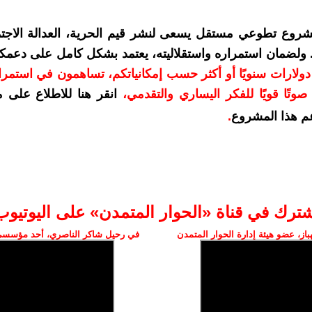
شروع تطوعي مستقل يسعى لنشر قيم الحرية، العدالة الاجتم
. ولضمان استمراره واستقلاليته، يعتمد بشكل كامل على دعمك
دعمكم بمبلغ 10 دولارات سنويًا أو أكثر حسب إمكانياتكم، تساهمون في استم
وتًا قويًا للفكر اليساري والتقدمي
،
انقر هنا للاطلاع على 
م هذا المشروع
.
شترك في قناة «الحوار المتمدن» على اليوتيوب
ز، عضو هيئة إدارة الحوار المتمدن
في رحيل شاكر الناصري، أحد مؤسسي 