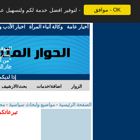
موافق - OK
لتوفير افضل خدمة لكم ولتسهيل عملي
أخبار عامة
-
وكالة أنباء المرأة
-
اخبار الأدب و
الموقع
يسارية
"من أج
حاز ال
إذا لديك
الزوار
اضافة/خدمات
بحث/الارشيف
الصفحة الرئيسية
-
مواضيع وابحاث سياسية
-
مح
تبرعاتكم