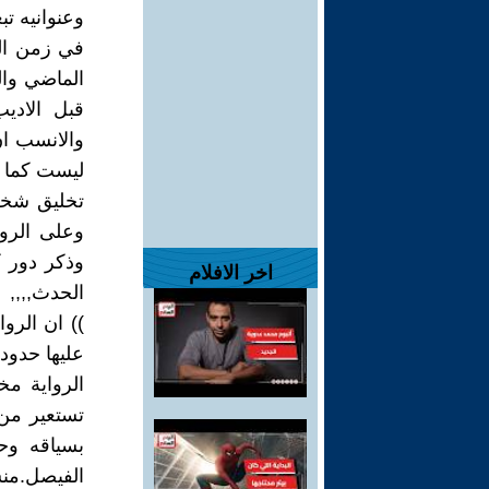
وعنوانيه تب
في زمن الع
الماضي والح
قبل الادي
والانسب ان 
ليست كما 
تخليق شخص
وعلى الروا
وذكر دور 
اخر الافلام
الحدث,,,,
)) ان الروا
عليها حدودا
الرواية مخ
تستعير من 
الفيصل.منش