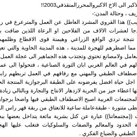
بر الى الاخ الاكبروالمحررالمنقذفي2003!!
يف ، وحثالة المدن:-
ب)) هذا القروي المشرد العاطل عن العمل والمترعرع في رح
ذجا لعشرات الالاف من الفلاحين او الرعاة اللذين ضاقت ب
نتبجة تردي الواقع الزراعي وهيمنة قوى الاقطاع وظلمه
 مما اضطرهم للهجرة للمدينة ، هذه المدينة الخاوية والتي ت
معامل ولامصانع تحتوي وتجتذب هذه الجماهير الى عجلة العمل ا
هم في العالم الغربي ابان الثورة الصناعية ، فتحولوا الى عم
صطفاف الطبقي والمهني مع رفاقهم في العمل تربطهم رابط
اجل حياة افضل يفرضونه على الطبقة البرجوازية المنتجة الح
اعطاء حيز من الحرية لازدهار الانتاج والتجارة وبالتالي زيادة ا
لمجتمعات الغربية اصبح الاصطفاف الطبقي فيها واضحا برجواز
 متنورة - طبقةعاملة ساعية للانعتاق من ربقة قهر راس الم
 ((مجتمعاتنا)) عبارة عن كتل بشرية مائعة يتداخل بعضها ب
 الحدود والمعالم والصفات والسلوكيات فتغلب عليها الهج
لطبقي والضياع الفكري .