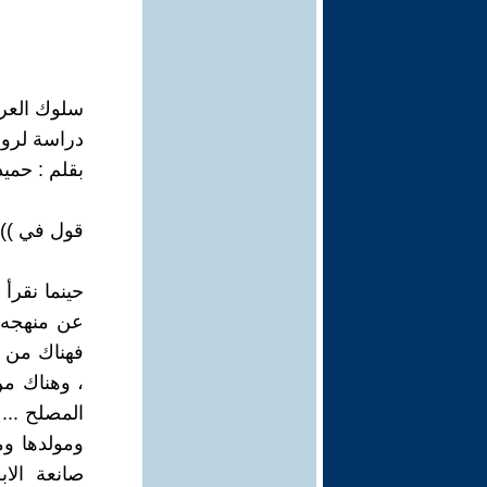
سلوك العراق
دراسة لرواي
بقلم : حمي
قول في ))ادبن
حينما نقرأ
عن منهجه ا
فهناك من 
، وهناك من
المصلح ...
ومولدها و
صانعة الا