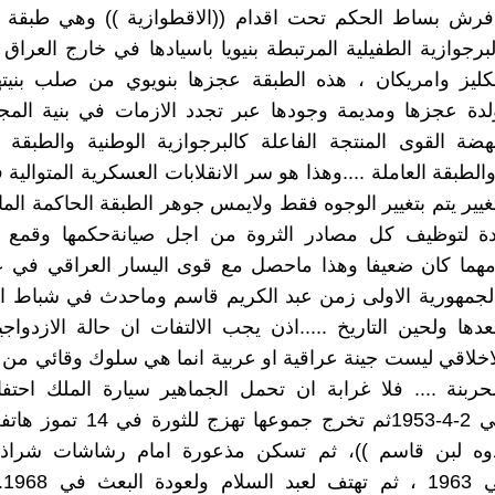
رش بساط الحكم تحت اقدام ((الاقطوازية )) وهي طبقة 
لبرجوازية الطفيلية المرتبطة بنيويا باسيادها في خارج العر
كليز وامريكان ، هذه الطبقة عجزها بنويوي من صلب بنيتها
لدة عجزها ومديمة وجودها عبر تجدد الازمات في بنية المج
ضة القوى المنتجة الفاعلة كالبرجوازية الوطنية والطبقة 
الطبقة العاملة ....وهذا هو سر الانقلابات العسكرية المتوالية
غيير يتم بتغيير الوجوه فقط ولايمس جوهر الطبقة الحاكمة الما
ة لتوظيف كل مصادر الثروة من اجل صيانةحكمها وقمع
مهما كان ضعيفا وهذا ماحصل مع قوى اليسار العراقي في عه
لجمهورية الاولى زمن عبد الكريم قاسم وماحدث في شباط ال
مابعدها ولحين التاريخ .....اذن يجب الالتفات ان حالة الازدواجي
اخلاقي ليست جينة عراقية او عربية انما هي سلوك وقائي من ا
ربنة .... فلا غرابة ان تحمل الجماهير سيارة الملك احتفاء
للسماوة في 2-4-1953ثم تخرج جموعها ته
وه لبن قاسم ))، ثم تسكن مذعورة امام رشاشات شراذ
الق