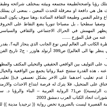
تلك رؤيا واضحةلطبيعة مجتمعه وبيئته بمختلف شرائحه وطبقا
ث هل هي دافعة او معرقلة للحدث المعين ، بمعنى ان يمتلك
اع وعلم النفس وطبيعة الثقافة السائدة ،وهنا سوف يكون المن
 وصفيا سطحيا ، بل مصباحا تنوريا يضع النقاط على الحر
يظهر المهمش في الحراك الاجتماعي والثقافي والسياسي
نه من قبل المؤرخ .......
رة الكاتب الى العالم ليس نوع الجانب الذي ينحاز اليه؟، بقدر 
العيون التي ينظر بها الى العالم)) ص399 أ
ب على التوليف بين الواقعي الحقيقي والتخيلي المكثف والمظه
 ، هذه القدرة ستنتج عملا روائيا يجمع بين الواقعية والخيال 
دم تغليب احدهما على الاخر بشكل تعسفي ف(( تغليب 
اق على المتخيل، فلا يترك له فرصة ابتداع الاحداث والازمنة
والشخصيات الرئيسية)) ص71 الرواية العربية – البناء والرؤي
ورات اتحاد الكتاب العرب دمشق 2003
ة القصيرة ليست بالضرورة تخص رواية (( ترجيديا مدينة )) لل