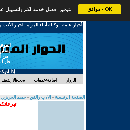
موافق - OK
لتوفير افضل خدمة لكم ولتسهيل عملي
أخبار عامة
-
وكالة أنباء المرأة
-
اخبار الأدب و
الموقع
يسارية
"من أج
حاز ال
إذا لديك
الزوار
اضافة/خدمات
بحث/الارشيف
الصفحة الرئيسية
-
الادب والفن
-
حميد الحريزي
تبرعاتكم