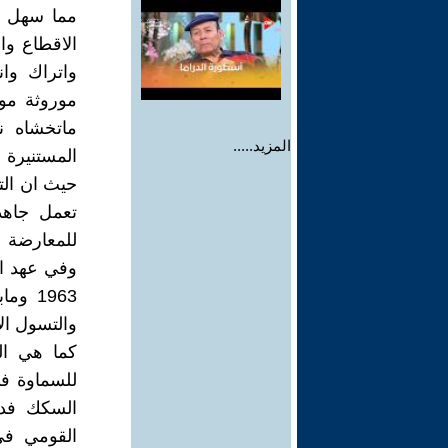
مما سهل ف
الاقطاع وا
واتراك وان
موروثة مو
ماتخشاه نه
المزيد.....
المستنيرة و
حيث ان الت
تعمل جاهد
للمعارضة 
وفي عهد ا
1963 و
والتسول ال
كما هي الح
السكك فد