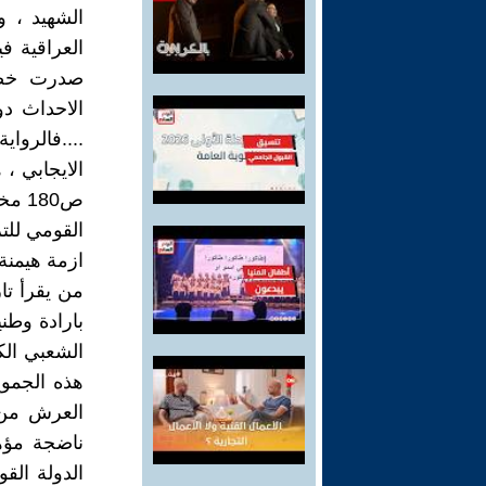
الشهيد ، 
العراقية ف
الاحداث د
....فالرواي
الايجابي ،
القومي للت
ازمة هيمنة
من يقرأ تار
بارادة وطن
هذه الجموع
العرش من 
ناضجة مؤهل
الدولة القو