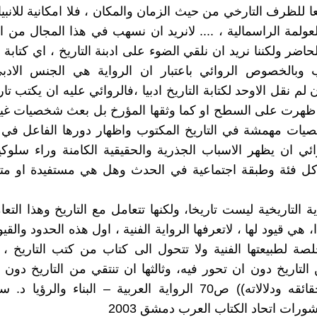
عا للظرف التارخي من حيث الزمان والمكان ، فلا امكانية للانبي
ولمة الراسمالية ، .... لانريد ان نسهب في هذا المجال من ا
اضر ولكننا نريد ان نلقي الضوء على ادبنة التاريخ ، اي كتابة 
ب وبالخصوص الروائي باعتبار ان الرواية هي الجنس الادب
لم نقل الاوحد لكتابة التاريخ ادبيا ،فالروائي عليه ان يكتب تار
ظهرت على السطح او كما وثقها المؤرخ بل بعث شخصيات غير
يات مهمشة في التاريخ المكتوب واظهار دورها الفاعل في ا
ئي ان يظهر الاسباب الجذرية والحقيقية الكامنة وراء سلوك
كل فئة وطبقة اجتماعية في الحدث وهل هي مستفيدة او م
ية التاريخية ليست تاريخا، ولكنها تتعامل مع التاريخ وهذا الت
، هي قيود لها ، لاتعرفها الرواية الفنية ، اول هذه الحدود والقي
لصة لطبيعتها الفنية ولا تتحول الى كتاب من كتب التاريخ ، و
التاريخ دون ان تحور فيه، وثالثها ان تنتقي من التاريخ دون 
بسياقه وحقائقه ودلالاته)) ص70 الرواية العربية – البناء والر
ورات اتحاد الكتاب العرب دمشق 2003