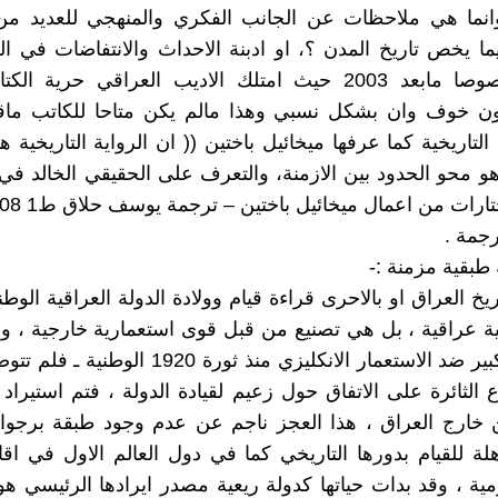
وانما هي ملاحظات عن الجانب الفكري والمنهجي للعديد من 
يما يخص تاريخ المدن ؟، او ادبنة الاحداث والانتفاضات في ال
صدرت خصوصا مابعد 2003 حيث امتلك الاديب العراقي حرية ال
ون خوف وان بشكل نسبي وهذا مالم يكن متاحا للكاتب ماقبل
ة التاريخية كما عرفها ميخائيل باختين (( ان الرواية التاريخية 
 هو محو الحدود بين الازمنة، والتعرف على الحقيقي الخالد في
رجمة .
 طبقية مزمنة :-
يخ العراق او بالاحرى قراءة قيام وولادة الدولة العراقية الوط
ية عراقية ، بل هي تصنيع من قبل قوى استعمارية خارجية ، ور
الشعبي الكبير ضد الاستعمار الانكليزي منذ ثورة 1920
 الثائرة على الاتفاق حول زعيم لقيادة الدولة ، فتم استيراد
خارج العراق ، هذا العجز ناجم عن عدم وجود طبقة برجواز
ة للقيام بدورها التاريخي كما في دول العالم الاول في اقا
مية ، وقد بدات حياتها كدولة ريعية مصدر ايرادها الرئيسي هو 