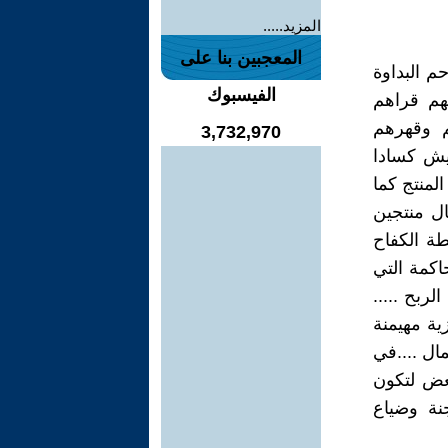
المزيد.....
المعجبين بنا على
م البداوة
الفيسبوك
هم قراهم
م وقهرهم
3,732,970
عيش كسادا
لمنتج كما
ال منتجين
ة الكفاح
اكمة التي
لربح .....
ية مهيمنة
ال ....في
بعض لتكون
نة وضياع