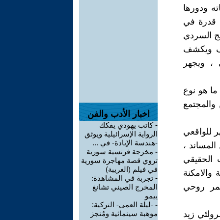
ته ودورها
 قدرة في
تج السردي
وف ويكشف
 ، ويجهر
ما هو نوع
رنولد هاوزر - ج2 تاريخ الفن والمجتمع
اخبار الأدب والفن
-
كاتب يهودي يفكك
ر للواقعي
الرواية الإسرائيلية ويوثق
-هندسة الإبادة- في ...
المساند ،
-
مخرجة فرنسية سورية
الحقيقي
تروي قصة مهاجرة سورية
في فيلم (الغريبة)
 والامكنة
-
تجربة في المشاهدة:
ا د. سمر روحي
المخرج الصيني تشانغ
ييمو
-
-ليلة العمى- التركية:
رولئي زيد
موهبة سينمائية ومُنجز