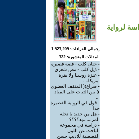
اسة لرواية
إجمالي القراءات: 1,523,209
المقالات المنشورة: 322
-
حنان كلب - قصة قصيرة
-
ذيل كلب - مص شعري
-
عنزة روسيا ولا بقرة
امريكا....
-
صراع(( المثقف العضوي
)) بين الثبات على المباد
...
-
قول في الرواية القصيرة
جدا
-
هل من جديد يا نخلة
المر.......بد؟؟؟؟
-
دراسة في مجموعة
الباحث عن اللون
القصصية للاديب حسن