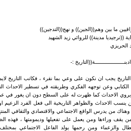
يين ما بين وهم((الجين)) و نهج((التدجين))
ة ((ترجيديا مدينة)) للروائي زيد الشهيد
د الحريزي
ــــــــــــــــــــة((التاريخ :-
 التاريخ يجب ان نكون على وعي بما نقرء ، فكاتب التاريخ لا
لكتابي وعن توجهه الفكري وطريقته في تسطير الاحداث التار
يروي الاحداث كما ظهرت له على السطح دون ان يغور في ع
 ينسب الاحداث والظواهر التاريخية الى فعل الفرد الزعيم او
 وهناك من يدرس الواقع الاجتماعي والاقتصادي والثقافي المنت
من يقف وراءها ومن يعمل على تفعيلها وديمومتها ، فهذه ا
بطال والزعماء ومن رحمها يولد الفاعل الاجتماعي بمختلف 