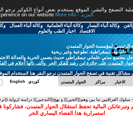
ة التصفح والنشر، الموقع يستخدم بعض أنواع الكوكيز نرجو النق
More info - المزيد
experience on our website
الفن
-
وكالة أنباء اليسار
-
وكالة أنباء العلمانية
-
وكالة أنباء العمال
-
وكا
الاقتصاد
-
اخبار الطب والعلوم
 الرئيسي لمؤسسة الحوار المتمدن
، علمانية، ديمقراطية، تطوعية وغير ربحية
ل مجتمع مدني علماني ديمقراطي حديث يضمن الحرية والعدالة الاجتم
حوار المتمدن على جائزة ابن رشد للفكر الحر والتى نالها أعلام في الفك
م مشاكل تقنية في تصفح الحوار المتمدن نرجو النقر هنا لاستخدام الموقع
كوردي
English
الاخبار
مراكز
الحوار المتمدن
- سلوك العراقيين ما بين وهم((الجين)) و نهج((التدجين)) دراسة لرواية ((ترج
 وتبرعاتكن المالية تحفظ استقلال الحوار المتمدن، فشاركونا 
استمرارية هذا الفضاء اليساري الحر