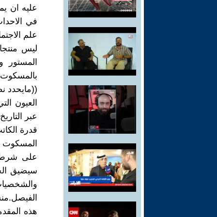
عليه ان يم
في الاحدا
علم الاجتم
ليس منتجا
المستور و
بالمسكوت ع
((مايحدد نظ
عبر التاريخ.
قدرة الكات
المسكوت عنه
على شرط ع
سيضيق الخن
الفيصل.منش
هذه المقدم