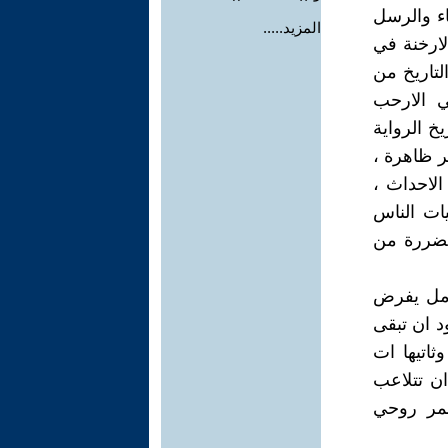
اء والرسل
المزيد.....
لارخنة في
التاريخ من
ي الارحب
يخ الرواية
 ظاهرة ،
لاحداث ،
يات الناس
تضررة من
عامل يفرض
ود ان تبقى
ثاتيها ات
ان تتلاعب
ؤيا د. سمر روحي