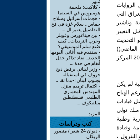
مُبهر
الروايات
-
كلاكيت: ملحمة
هوميروس في السينما
عراق التي
-
هجمات إسرائيل وسلاح
كتابة وتاشير
حماس.. سلام غزة في فخ
التفاصيل يعتبر ال ...
 التغيير
-
بين فيثاغورس وغوبلز
هو التحديث
وحرب الترددات.. كيف
صُنع سلم الموسيقى؟
 الماضي))
-
ستقدم فيه أغاني ألبومها
ص180 مختارات من اعمال ميخائيل باختين – ترجمة يوسف حلاق ط1 2008 المركز
الجديد.. نفاد تذاكر حفل
أنغام في جدة ...
-
وزير لبناني يرفض ذبح
خروف في استقباله
بجنوب لبنان: -بدنا ثقا ...
نية لم يكن
-
اكتمال ترميم منزل
المهندس المعماري
غم الهياج
الطليعي قسطنطين
 الوطنية ـ فلم تتوصل قيادات
ميلنيكوف ...
 ملك تولى
المزيد.....
ية وطنية
كتب ودراسات
مة وقيادة
-
ديوان 24 شعر / منصور
البترول ،
الريكان