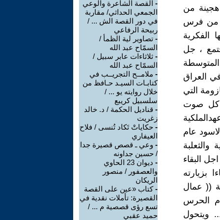
-
القصة الشاعرة والوعي
هجينة من
الجمعي الحداثي/ مقاربة
اق من فرس
في دور القصة الش ... /
ربيحة الرفاعي
 الفكرية
-
تصاوير لية الظمأ /
السمّاح عبد الله
تمع ، جل
-
ثلاثاءات عابر سبيل /
المتوسطة
السمّاح عبد الله
-
ملامــح التجريــب في
 في العراق
كتابـات السيـد حـافظ من
زومة التي
خلال روايته يو ... /
سلسبيل كريبع
 كل صوت
-
قناديل الحكمة / د. خالد
دالملكية
زغريت
-
حكاياتْ تَكاد تُنسى / فلاح
اسود عام
العيفاري
ة والثعلبة
-
وعي ـ قصص قصيرة جدا
/ حسين جداونه
جل البقاء
-
ديوان 23 الحاوي
والعصفور / منصور
ا بزيارته
الريكان
زج للثورة في 14 تموز هاتفة (( عمال
-
كتاب «عين على القصة
القصيرة: تأملات نقدية في
م الحرس
تسع رؤى قصصية م ... /
ومي في 1963 ، ثم تهتف لعبد السلام ولعودة البعث في 1968... ويتحول
حميد عقبي