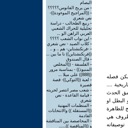
البصام
-
من يربح الفانوس؟؟؟؟؟
-
((المراجيح الموءودة))-
نص شعري
-
ربيع الطحالب - دراسة
تحليلية للحراك الشعبي
العربي الراهن الو ...
-
اين نواب الشعب ؟؟؟؟
-
كلاب الصيد - نص شعري
-
-فرنكنشتاين- هم .. و ..
((فرنكنشتاين)) نا ما بين ...
-
قال الصندوق
-
الفلسفة - ((المخلص
المنبوذ)) - بمناسبة مرور
((888)) على ميلا ...
يمكن فصله
-
لعبة ((التوكي))- قصة
يخية ....
قصيرة
-
شعب مصر انتصر لحريته
مق الحدث
-
قيامة القاعدة - نص
 البطل او
شعري
-
المنظمات المهنية
ج للظاهرة
((المستقلة )) والانتخابات
القادمة
لظروف هي
-
المحاصصة بين المناقشة
توصيفاته
و ((المناقصة ))......