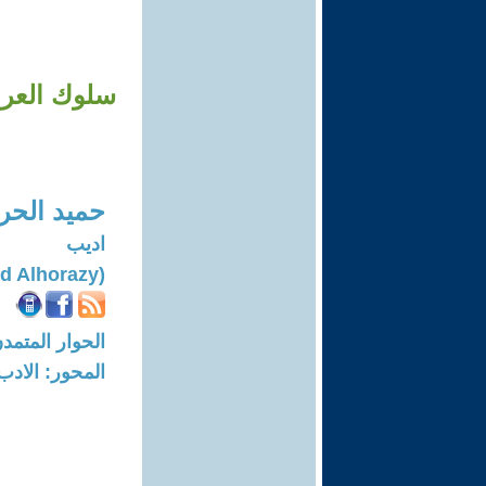
سلوك العراق
حميد الحر
اديب
(Hameed Alhorazy)
الحوار المتمدن-العدد: 4937 - 15
المحور: الادب