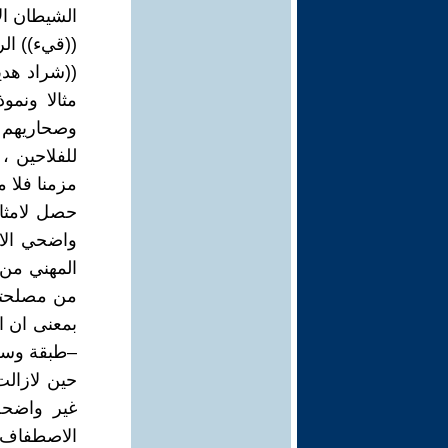
الشيطان الاك
((قيء)) الر
((شراد هدي
مثالا ونمو
وصحاريهم 
للفلاحين ،
مزمنا فلا 
حصل لامثال
واضحي الا
المهني من 
من مصلحتها 
بمعنى ان ا
–طبقة وسطى
حين لازالت
غير واضحة
الاصطفاف ا