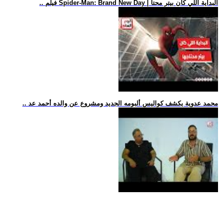
.. فيلم Spider-Man: Brand New Day | البداية اللي كان بيتر محتا
.. محمد عدوية يكشف كواليس ألبومه الجديد ومشروع عن والده أحمد عد