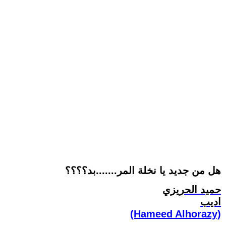
هل من جديد يا نخلة المر.......بد؟؟؟؟
حميد الحريزي
اديب
(Hameed Alhorazy)