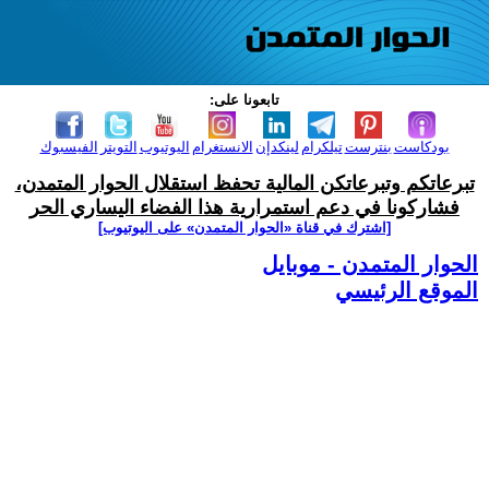
تابعونا على:
بودكاست
بنترست
تيلكرام
لينكدإن
الانستغرام
اليوتيوب
التويتر
الفيسبوك
تبرعاتكم وتبرعاتكن المالية تحفظ استقلال الحوار المتمدن،
فشاركونا في دعم استمرارية هذا الفضاء اليساري الحر
[اشترك في قناة ‫«الحوار المتمدن» على اليوتيوب]
الحوار المتمدن - موبايل
الموقع الرئيسي