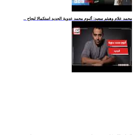
.. محمد علام وهيثم سعيد: ألبوم محمد عدوية الجديد استكمالا لنجاح