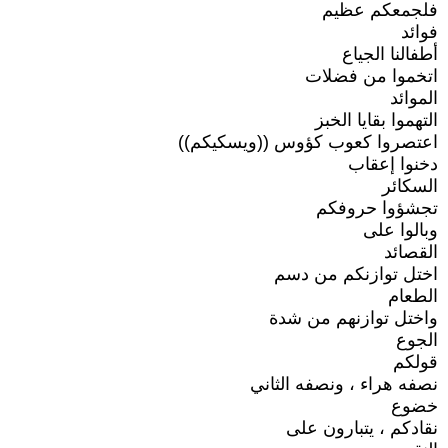
فلجمعكم عظيم
فوائد
أطفالنا الجياع
اتخموا من فضلات
الموائد
التهموا بقايا الخبز
اعتصروا كعوب كؤوس ((ويسكيكم))
دخنوا إعقاب
السكائر
تجشؤوا حروفكم
وبالوا على
القصائد
اختل توازنكم من دسم
الطعام
واختل توازنهم من شدة
الجوع
قولكم
نصفه هراء ، ونصفه الثاني
خضوع
نقادكم ، يتبارون على