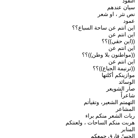
النقود
سيان عندهم
نص نثر ، او شعر
عمود
اين انتم عن ساحة السباع؟؟
اين انتم عن
((اين حقي))؟؟
اين انتم عن
((مواطنون بلا وطن))؟؟
اين انتم عن
((ترنيمة الجياع))؟؟
موازينكم أكلتها
الوسائد
صار الشويعر
شاعراً
التهمتم الشعير، وتقيأتم
المشاعر
ربات الشعر منكم براء
هربت منكم الساحات ، ولعنتكم
المنابر
الحِسُ فارق جمعكم