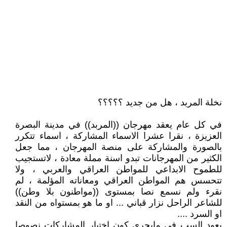
نخلة المربد ، هل من جديد ؟؟؟؟؟
في كل عام يعقد مهرجان ((المربد)) في مدينة البصرة
العزيزة ، نقرا عشرا الاسماء المشاركة ، اسماء تتكرر
بالصورة والمشاركة على منصة المهرجان ، مما جعل
الكثير من المهرجانات تبدو اسنة مملة معادة ، لاتستجيب
للطموح الابداعي للمواطن العراقي والعربي ، ولا
تتحسس هم المواطن العراقي ومعاناته المؤلمة ، لم
نقرء ولم نسمع نصا بمستوى ((مواطنون بلا وطن))
للشاعر الراحل نزار قباني ... او ما هو بمستواه من النقد
او السرد ....
يعود السب في مايجري كون اختيار المشاركات نصوصا