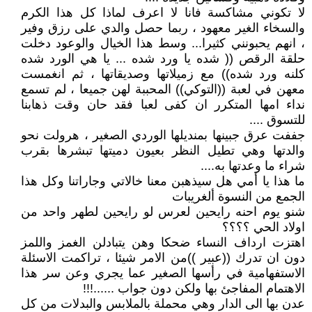
لا تكوني مشاكسة فانا لا اعرف لماذا كل هذا الكرم
والسخاء الغير معهود ، ربما حصل والدي على رزق وفير
، انهم يحبونني كثيرا... وسط هذا الخيال والوعود دخلت
حلقة الرقص (( شده يا ورد شده ... يا هي الورد شده
كلنه ورد شده)) مع زميلاتها وصديقاتها ، ثم انغمست
معهن في لعبة ((التوكي)) المحببة لهن جميعا ، لم تسمع
نداء امها المتكرر ان كفى لعبا فقد حان وقت ذهابنا
للتسوق ....
جففت عرق جبينها بمنديلها الوردي الصغير ، هرولت نحو
والدتها وهي تطيل النظر بعيون دميتها تبشرها بقرب
شراء ما وعدتها به....
ما هذا يا أمي هل سيذهبن معنا خالاتي وجاراتنا وكل هذا
الجمع من النسوة ألغريبات
شنو يوم احنه رايحين لعرس لو رايحين لطهر واحد من
اولاد الحي ؟؟؟؟
اهتزت ارداف النساء ضحكا وهن يتبادلن الغمز واللمز
دون ان تدرك ((عبير ))من الامر شيئا ، تراكمت الاسئلة
الاستفهامية في رأسها الصغير عما يجري وعن سر هذا
الاهتمام المفاجئ بها ولكن دون جواب ......!!!
عدن بها الى الدار وهي محملة بالملابس والبدلات من كل