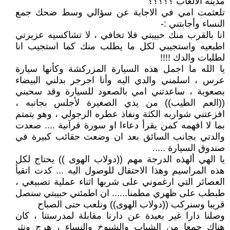
مدينة الالعاب ؟؟؟؟؟
تلعثمت امي في الاجابة عن سؤالي وسط ضحك جمع
النساء وأجابتني :-
انا بالقرب منك حبيبتي فلا تخافي ، لا تشاكسيه عزيزتي
اطيعيه واستجيبي لكل ما يطلب منك كما استجيب انا
لطلبات والدك !!!!
يا الله ما اجمل هذه السيارة المزركشة وكأنها سيارة
عرس ، اسلمني والدي اليه وأنا اجرجر بدلني البيضاء
بصعوبة ، ساعدتني امي بالصعود للسيارة وقد سحبني
((العم الطيب)) من يدي الصغيرة لأجلس بجانبه ،
افزعتني شواربه الكثة ونفاذ عطره الرجولي ، وهو يتمتم
بما لا افهمه كمن يقرأ دعاءا او سورة قرآنية .... صعدت
والدتي بجانب السائق بعد ان وضعت حقائب كبيرة في
صندوق السيارة .....
يا الهي ألهذه الدرجة مهم ((دولاب الهوى )) يحتاج لكل
هذه المراسيم وهذا الاحتفال للوصول اليه ... كدت اتقيأ
العصائر التي ارغموني على شربها اثناء عملية تصبيغي ،
طبطب على ظهري مطمنا...... ان اطمئني حبيبتي سنصل
قريبا وسنركب ((دولاب الهوى)) ونلعب حتى الصباح
وصلنا دارا غير بعيدة عن دارنا مقابلة لمدرستنا ، كان
هناك جمعا من الشباب والشيوخ والنساء ، هرج ونثر