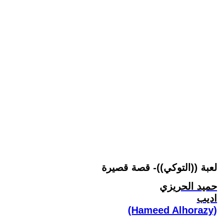
لعبة ((التوكي))- قصة قصيرة
حميد الحريزي
اديب
(Hameed Alhorazy)