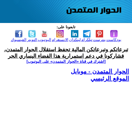
تابعونا على:
بودكاست
بنترست
تيلكرام
لينكدإن
الانستغرام
اليوتيوب
التويتر
الفيسبوك
تبرعاتكم وتبرعاتكن المالية تحفظ استقلال الحوار المتمدن،
فشاركونا في دعم استمرارية هذا الفضاء اليساري الحر
[اشترك في قناة ‫«الحوار المتمدن» على اليوتيوب]
الحوار المتمدن - موبايل
الموقع الرئيسي