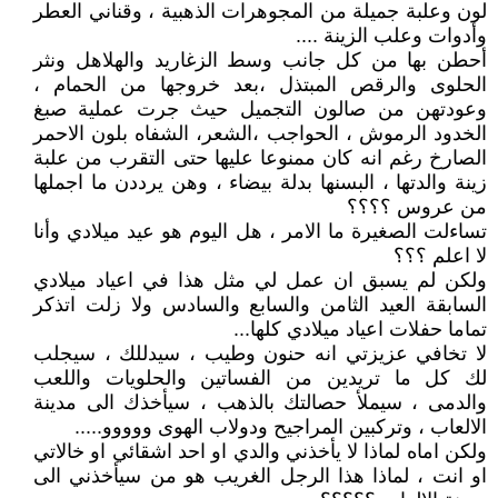
لون وعلبة جميلة من المجوهرات الذهبية ، وقناني العطر
وأدوات وعلب الزينة ....
أحطن بها من كل جانب وسط الزغاريد والهلاهل ونثر
الحلوى والرقص المبتذل ،بعد خروجها من الحمام ،
وعودتهن من صالون التجميل حيث جرت عملية صبغ
الخدود الرموش ، الحواجب ،الشعر، الشفاه بلون الاحمر
الصارخ رغم انه كان ممنوعا عليها حتى التقرب من علبة
زينة والدتها ، البسنها بدلة بيضاء ، وهن يرددن ما اجملها
من عروس ؟؟؟؟
تساءلت الصغيرة ما الامر ، هل اليوم هو عيد ميلادي وأنا
لا اعلم ؟؟؟
ولكن لم يسبق ان عمل لي مثل هذا في اعياد ميلادي
السابقة العيد الثامن والسابع والسادس ولا زلت اتذكر
تماما حفلات اعياد ميلادي كلها...
لا تخافي عزيزتي انه حنون وطيب ، سيدللك ، سيجلب
لك كل ما تريدين من الفساتين والحلويات واللعب
والدمى ، سيملأ حصالتك بالذهب ، سيأخذك الى مدينة
الالعاب ، وتركبين المراجيح ودولاب الهوى ووووو.....
ولكن اماه لماذا لا يأخذني والدي او احد اشقائي او خالاتي
او انت ، لماذا هذا الرجل الغريب هو من سيأخذني الى