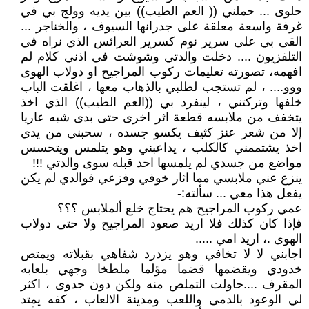
حلوى ... حملني (( العم الطيب)) بين يديه وولج بي في
غرفة واسعة معلقة على جدرانها السيوف ، والخناجر ...
القى بي على سرير نوم كسرير العرائس الذي نراه في
التلفزيون .... دخلت والدتي وشوشت في اذني كلام لم
افهمه، تصورته تعليمات ركوب المراجيح او دولاب الهوى
ووو.... ، لم تستجب لطلبي بالذهاب معها ، اغلقت الباب
خلفها وتركتني ، لينفرد بي ((العم الطيب)) الذي اخذ
يتخفف من ملابسه قطعة اثر اخرى حتى بدى شبه عاريا
إلا من شعر عنز كثيف يكسو جسده ، سحبني من يدي
اخذ يشتممني كالكلب ، يداعبني وهو يتلمس ويتحسس
مواضع من جسدي لم يلمسها احد قبله سوى والدتي !!!
ينزع عني ملابسي مما اثار خوفي وفزعي فوالدي لم يكن
يفعل هذا معي ... سألته:-
عمي ركوب المراجيح هم يحتاج خلع ألملابس ؟؟؟
فإذا كان كذلك فلا اريد صعود المراجيح ولا حتى دولاب
الهوى .، اريد امي .....
اجابني لا لا تخافي وهو يزدرد شفاهي بقبلاته ويمتص
خدودي ويقضمها قضما مؤلما ملطخا وجهي بلعابه
المقرف ....حاولت التملص منه ولكن دون جدوى ، اكثر
لي الوعود بالدمى واللعب ومدينة الالعاب ، كفه يمتد