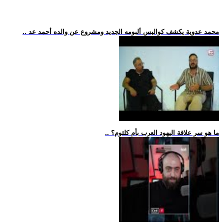
.. محمد عدوية يكشف كواليس ألبومه الجديد ومشروع عن والده أحمد عد
.. ما هو سر علاقة اليهود العرب بأم كلثوم؟