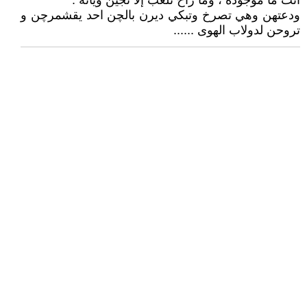
انت ما موجوده ، وما راح نلعب إلا تجين ويانه .
ودعتهن وهي تصرخ وتبكي ديرن بالچن احد يقشمرچن و
تروحن لدولاب الهوى ......