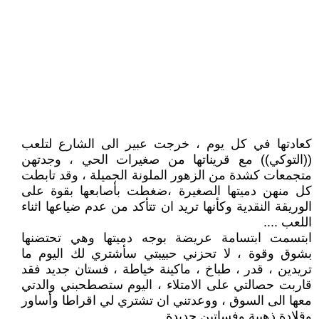
كعادتها في كل يوم ، خرجت عبير الى الشارع لتلعب
((التوكي)) مع قريناتها من صغيرات الحي ، وجدتهن
متجمعات كشدة من الزهور الملونة الجميلة ، وقد تابطت
كل منهن دميتها الصغيرة ،ضغطت بأصابعها بقوة على
الوريقة النقدية وكأنها تريد ان تتأكد من عدم ضياعها اثناء
اللعب ....
ابتسمت ابتسامة عريضة بوجه دميتها وهي تحتضنها
بشوق وقوة ، لا تحزني حبيبتي سأشتري لك اليوم ما
تريدين ، قدر ، طباخ ، ماكينة خياطة ، فستان جديد فقد
قاربت حصالتي على الامتلاء ، اليوم ستصطحبني والدتي
معها الى السوق ، ووعدتني ان تشتري لي اقراطا وأساور
وقلادة ذهبية وفساتين جديدة ....