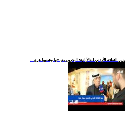
.. وزير الثقافة الأردني لـ«الأيام»: البحرين بقيادتها وشعبها عزي