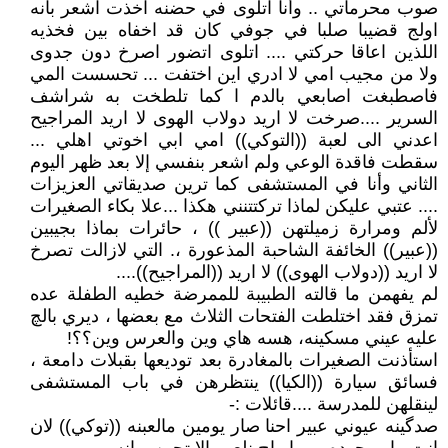
صوب محرماتي .. وأنا اتلوى في حضنه اخذت اشعر بأنه
اولج قضيبا صلبا في جوفي كان قد اخفاه بين فخذيه
اللذين اعاقا حركتي .... اتلوى اتضور اصرخ دون جدوى
ولا من مجيب امي لا ادري اين اختفت ... تحسست المي
فاصطبغت اصابعي بالدم ا كما تلطخت به شراشف
السرير ....صرخت لا اريد دولاب الهوى لا اريد المراجيح
اعدني الى لعبة ((التوكي)) امي ابي اخوتي اهلي ...
سقطت فاقدة الوعي ولم اشعر بنفسي إلا بعد ظهر اليوم
الثاني وأنا في المستشفى كما ترين صديقاتي العزيزات
.... عتبي عليكن لماذا تركتتنني هكذا ...علا بكاء الصغيرات
لألم ومرارة زميلتهن ((عبير )) ، حائرات بماذا بجيبين
((عبير)) الخائفة الشاحبة المذعورة ،. التي لازالت تصرخ
لا اريد ((دولاب الهوى)) لا اريد ((المراجيح))....
لم يفهمن ما قالته الطبيبة للممرضة خطيه الطفلة عده
تمزق فقد اختلطت الفتحات الثلاث مع بعضها ، ديري بالچ
عليه عيني مسكينه، هسه هاي وين والعرس وين؟؟!
استأذنت الصغيرات بالمغادرة بعد توديعها بقبلات دامعة ،
فسائق سيارة ((الكيا)) ينتظرهن في باب المستشفى
لينقلهن للمدرسة ....قائلات :-
صدگينه عيوني عبير احنا صار يومين مالعبنه ((توكي)) لان