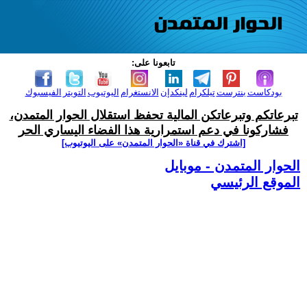
تابعونا على:
بودكاست
بنترست
تيلكرام
لينكدإن
الانستغرام
اليوتيوب
التويتر
الفيسبوك
تبرعاتكم وتبرعاتكن المالية تحفظ استقلال الحوار المتمدن،
فشاركونا في دعم استمرارية هذا الفضاء اليساري الحر
[اشترك في قناة ‫«الحوار المتمدن» على اليوتيوب]
الحوار المتمدن - موبايل
الموقع الرئيسي