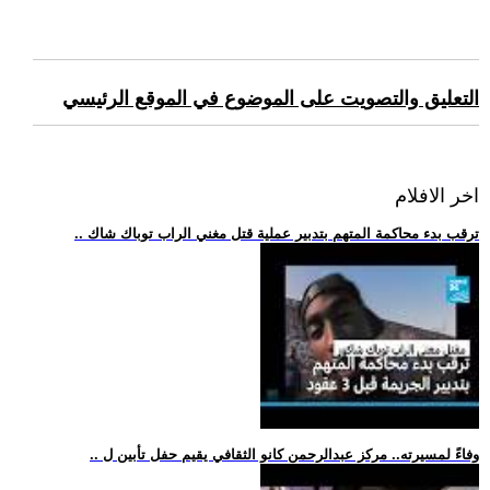
التعليق والتصويت على الموضوع في الموقع الرئيسي
اخر الافلام
.. ترقب بدء محاكمة المتهم بتدبير عملية قتل مغني الراب توباك شاك
.. وفاءً لمسيرته.. مركز عبدالرحمن كانو الثقافي يقيم حفل تأبين ل