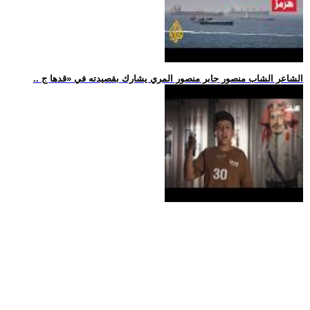
.. الشاعر الشاب منصور جابر منصور المري يشارك بقصيدته في «قدها ج