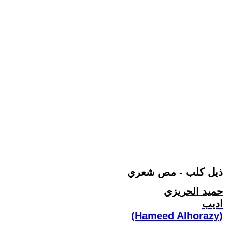
ذيل كلب - مص شعري
حميد الحريزي
اديب
(Hameed Alhorazy)