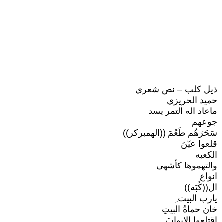
ذيل كلب – نص شعري
حميد الحريزي
ماعاد اله التمر يسد
جوعهم
سَحََرَهُم طَعََْمَ ((الهمبركر))
قلعوا عيّنَ
الكعبه
والتهموها كأشهى
انواع
ال((كُبَه))
يارب البيت ِ
خان حماةُ البيتِ
اقتلعوا الابوابَ