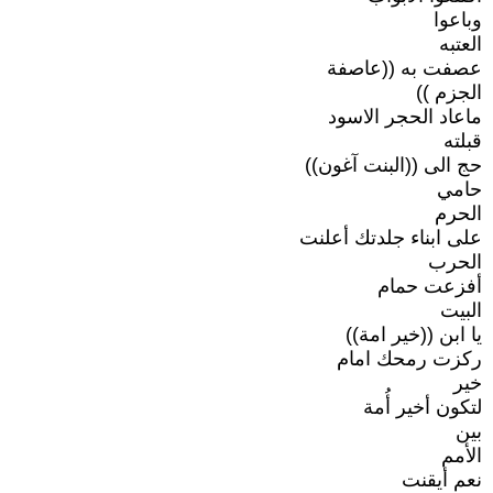
وباعوا
العتبه
عصفت به ((عاصفة
الجزم ))
ماعاد الحجر الاسود
قبلته
حج الى ((البنت آغون))
حامي
الحرم
على ابناء جلدتك أعلنت
الحرب
أفزعت حمام
البيت
يا ابن ((خير امة))
ركزت رمحك امام
خير
لتكون أخير أُمة
بين
الأمم
نعم أيقنت