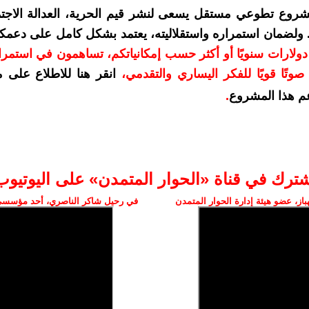
شروع تطوعي مستقل يسعى لنشر قيم الحرية، العدالة الاجتم
. ولضمان استمراره واستقلاليته، يعتمد بشكل كامل على دعمك
دعمكم بمبلغ 10 دولارات سنويًا أو أكثر حسب إمكانياتكم، تساهمون في استم
وتًا قويًا للفكر اليساري والتقدمي
،
انقر هنا للاطلاع على 
م هذا المشروع
.
شترك في قناة «الحوار المتمدن» على اليوتيوب
ز، عضو هيئة إدارة الحوار المتمدن
في رحيل شاكر الناصري، أحد مؤسسي 