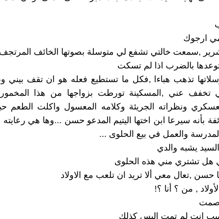
ب
ي ارجوك
شرير ,سمعت خالتي تشفع لي متوسلة بصوتها الخائف المرتجف
يتوعدها بالضرب اذا لم تسكت
وسلاتها تذهب هباءا ,فكل ما تستطيع فعله هو ان تقف بيني و
 تخفف عني ,المسكينة تورطت بزواجها من هذا المخمور
عسكري ونظراته الجريئة وكلامه المعسول واكلت الطعم 
فة بأنه سيرعا ابن اختها اليتيم المدعو حسن ...وها هي رعايته 
مدرسة والعمل في بيع الحلوى ...
لسيد يشبه والدي
هل تشتري مني هذه الحلوى
 حسن ,تعال معي ألا تريد ان تلعب مع الاولاد
ولاد , من ؟ أنا ؟!
 صمت
بيب انت لم تمت اليس كذلك