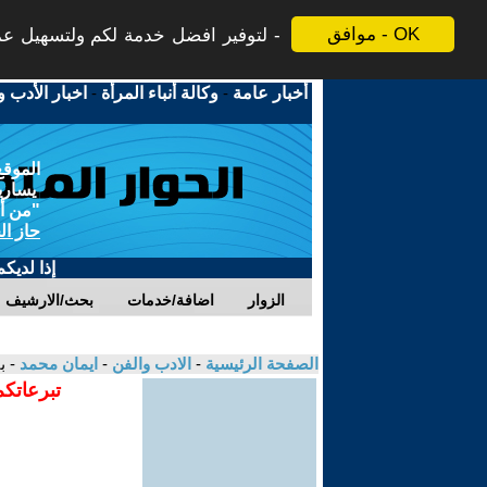
موافق - OK
لتوفير افضل خدمة لكم ولتسهيل عملي
أخبار عامة
-
وكالة أنباء المرأة
-
اخبار الأدب و
الموقع
يسارية
"من أج
حاز ال
إذا لديك
الزوار
اضافة/خدمات
بحث/الارشيف
الصفحة الرئيسية
-
الادب والفن
-
ايمان محمد
- ب
تبرعاتكم