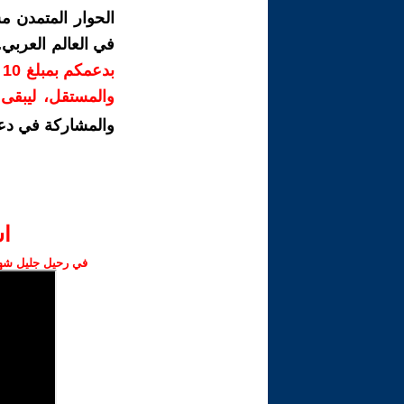
الحوار المتمدن م
في العالم العربي
ب
والمستقل، ليبقى ص
والمشاركة في دع
ا‫
في رحيل جليل شهبا