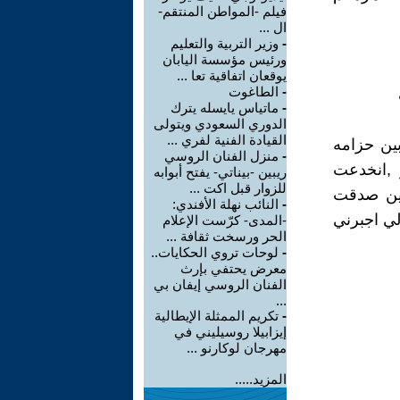
فيلم -المواطن المنتقم-
ال ...
-
وزير التربية والتعليم
ورئيس مؤسسة اليابان
يوقعان اتفاقية تعا ...
-
الطاغوت
-
ماتياس يايسله يترك
الدوري السعودي ويتولى
القيادة الفنية لفري ...
بين حزامه
-
منزل الفنان الروسي
 ,انخدعت
ريبين -بيناتي- يفتح أبوابه
للزوار قبل اكت ...
حين صدقت
-
النائب نهلة الأفندي:
لي اجبرني
-المدى- كرّست الإعلام
الحر ورسخت ثقافة ...
-
لوحات تروي الحكايات..
معرض يحتفي بإرث
الفنان الروسي إيفان بي
...
-
تكريم الممثلة الإيطالية
إيزابيلا روسيليني في
مهرجان لوكارنو ...
المزيد.....