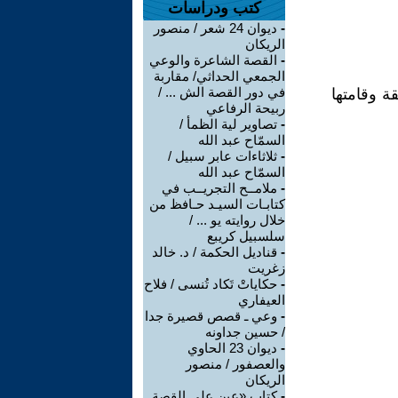
كتب ودراسات
-
ديوان 24 شعر / منصور
الريكان
-
القصة الشاعرة والوعي
الجمعي الحداثي/ مقاربة
في دور القصة الش ... /
ة وقامتها
ربيحة الرفاعي
-
تصاوير لية الظمأ /
السمّاح عبد الله
-
ثلاثاءات عابر سبيل /
السمّاح عبد الله
-
ملامــح التجريــب في
كتابـات السيـد حـافظ من
خلال روايته يو ... /
سلسبيل كريبع
-
قناديل الحكمة / د. خالد
زغريت
-
حكاياتْ تَكاد تُنسى / فلاح
العيفاري
-
وعي ـ قصص قصيرة جدا
/ حسين جداونه
-
ديوان 23 الحاوي
والعصفور / منصور
الريكان
-
كتاب «عين على القصة