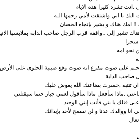
بي ,انت تشرد كثيرا هذه الايام
 اليك يا ابي واشتقت لأمي رحمها الله
 !! امك هناك و يشير بإتجاه الحصان
ناك تشير إلي ..واقفة قرب الرجل صاحب الدابة بملابسها الانيق
سحرا
نحو امه
ة
لحلم على صوت مفزع انه صوت وقع صينية الحلوى على الأرض
 صاحب الدابة
ن تنتبه ,خسرت بضاعتك الله يعوض عليك
ي ,ماذا سأفعل ماذا سأقول لعمي جبار حتما سيقتلني
لى قتلك يا بني فأنت إبني الوحيد
بي انا ووالدك عدنا و لن نسمح لأحد بإيذائك
تعال
ر