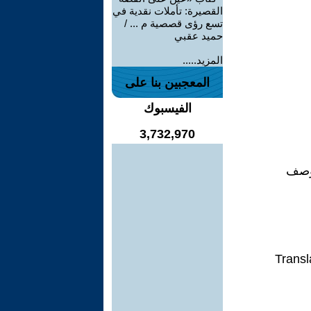
القصيرة: تأملات نقدية في
تسع رؤى قصصية م ... /
حميد عقبي
المزيد.....
المعجبين بنا على
الفيسبوك
3,732,970
يوصف
Transl