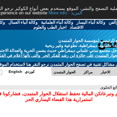
ة التصفح والنشر، الموقع يستخدم بعض أنواع الكوكيز نرجو النق
More info - المزيد
experience on our website
الفن
-
وكالة أنباء اليسار
-
وكالة أنباء العلمانية
-
وكالة أنباء العمال
-
وكا
الاقتصاد
-
اخبار الطب والعلوم
 الرئيسي لمؤسسة الحوار المتمدن
، علمانية، ديمقراطية، تطوعية وغير ربحية
ل مجتمع مدني علماني ديمقراطي حديث يضمن الحرية والعدالة الاجتم
حوار المتمدن على جائزة ابن رشد للفكر الحر والتى نالها أعلام في الفك
م مشاكل تقنية في تصفح الحوار المتمدن نرجو النقر هنا لاستخدام الموقع
كوردي
English
الاخبار
مراكز
الحوار المتمدن
ائع الحلوى
 وتبرعاتكن المالية تحفظ استقلال الحوار المتمدن، فشاركونا 
استمرارية هذا الفضاء اليساري الحر