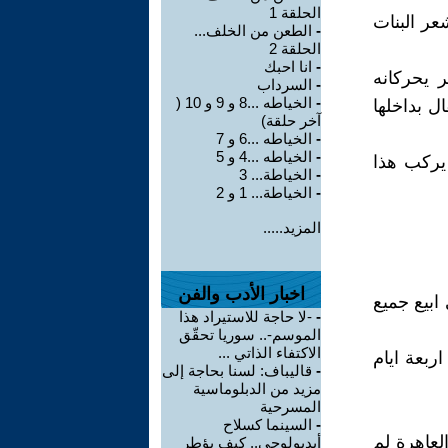
الحلقة 1
عر البنات
-
الطعن من الخلف...
الحلقة 2
-
انا احبك
ر يحركانه
-
السرداب
-
الخياطه ...8 و 9 و 10 (
ل بداخلها
آخر حلقة)
-
الخياطه ...6 و 7
-
الخياطه ...4 و 5
 يركب هذا
-
الخياطة... 3
-
الخياطة... 1 و 2
المزيد.....
اخبار الأدب والفن
ابيع جميع
-
-لا حاجة للاستيراد هذا
الموسم-.. سوريا تحقّق
الاكتفاء الذاتي ...
ربعة ايام
-
قاليباف: لسنا بحاجة إلى
مزيد من الدبلوماسية
المسرحية
-
السينما كسلاح
لعاهرة لم
أيديولوجي.. كيف يؤطر