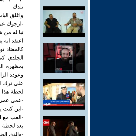
تلدك
واغلق البا
-ارجوك عم
تبا له من 
اعتقد انه 
كالمعتاد ت
الجلدي كي
بمظهره ال
وعوده الزائ
على ترك ال
لحظة هذا ا
-عمي عمي 
-اين كنت يا
-العب مع الأ
بعد لحظة
-والدي الح