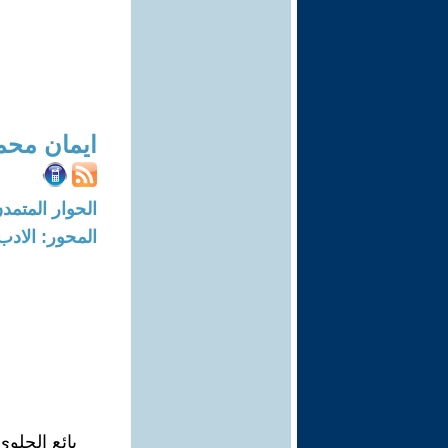
ايمان محم
الحوار المتمدن-العدد: 4923 - 15
المحور: الادب
بائع الحلوى (