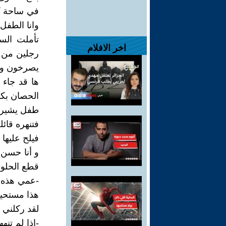
في ساحة كب
وانا الطفل 
تأملت السا
اخر الافلام
رجلين من ا
يصرخون وي
ها قد جاء 
الحصان بكذا
طفل يشير إ
فتنهره قائ
فيلح عليها 
و أنا حسن 
قطع الحلو
-عمي هذه ا
هذا مستحي
لقد ركلني 
-إذا لم تنه