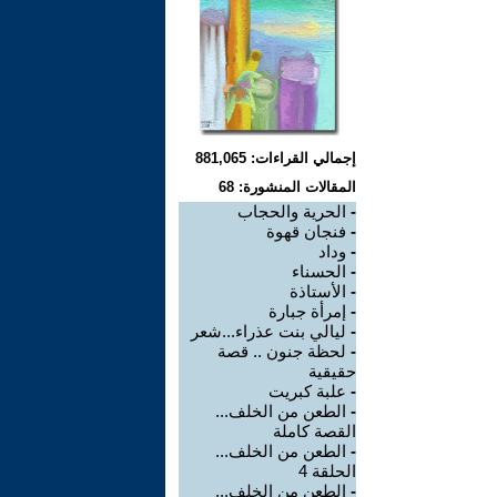
إجمالي القراءات: 881,065
المقالات المنشورة: 68
-
الحرية والحجاب
-
فنجان قهوة
-
وداد
-
الحسناء
-
الأستاذة
-
إمرأة جبارة
-
ليالي بنت عذراء...شعر
-
لحظة جنون .. قصة
حقيقية
-
علبة كبريت
-
الطعن من الخلف...
القصة كاملة
-
الطعن من الخلف...
الحلقة 4
-
الطعن من الخلف...