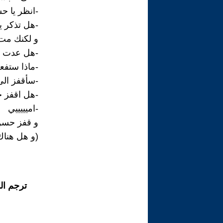
-انظر يا ح
-هل تذكر ي
و لكنك مت 
-هل عدت لت
-ماذا ستفع
-سأقفز الى 
-هل اقفز خ
-اميييييي
و قفز حسن ا
(و هل هناك
ترجم ال