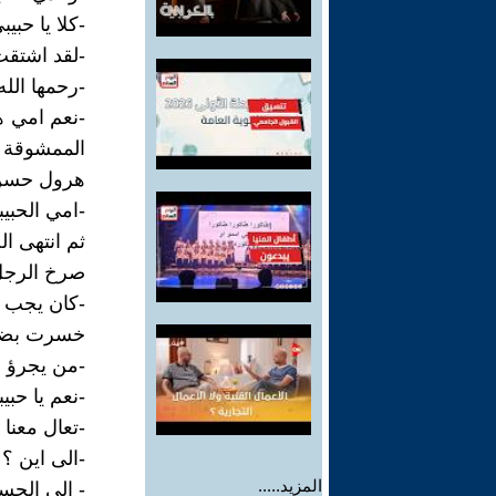
-كلا يا حبي
-لقد اشتقت
-رحمها الله
-نعم امي ه
الممشوقة 
هرول حسن 
-امي الحبيب
ثم انتهى ا
صرخ الرجل
-كان يجب ا
خسرت بضاعت
-من يجرؤ ع
-نعم يا حبي
-تعال معنا 
-الى اين ؟
المزيد.....
- الى الجس