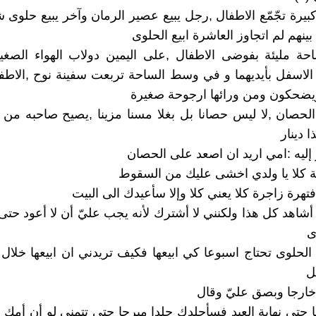
يرة تجّمّع الاطفال ,رجل يبيع عصير الرمان وآخر يبيع حلوى ش
بينهم لم اتجاوز العاشرة ابيع الحلوى
حة مليئة بفوضى الاطفال ,على اليمين دولاب الهواء الصغي
لاسفل بأيديهما و في وسط الساحة تربعت سفينة نوح ,الاطفا
ضحكون ومن ورائها ارجوحة صغيرة
الحصان ,لا ليس حصانا بل بغلا مسنا مزينا ,يصيح صاحبه من
 دينار
ليه :امي اريد ان اصعد على الحصان
لة كلا يا ولدي اخشى عليك من السقوط
فتهرة زاجرة كلا يعني كلا وإلا سأعيدك الى البيت
أشاهد كل هذا ولكنني لا أشترك لأنه يجب عليّ أن لا أعود حتى 
ى
لحلوى تحتاج اسبوعا كي ابيعها فكيف تريدني ان ابيعها خلال ا
ل
خارجا وبصق عليّ وقال
ها حتى نهاية العيد فسأجلدك جلدا مبرحا حتى تتمنى لو أن أمك ا