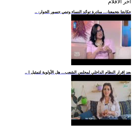
اخر الافلام
.. -حكايتنا بتجمعنا-... مبادرة توحّد النساء وتبني جسور الحوار
.. بعد إقرار النظام الداخلي لمجلس الشعب... هل الأولوية لتمثيل ا