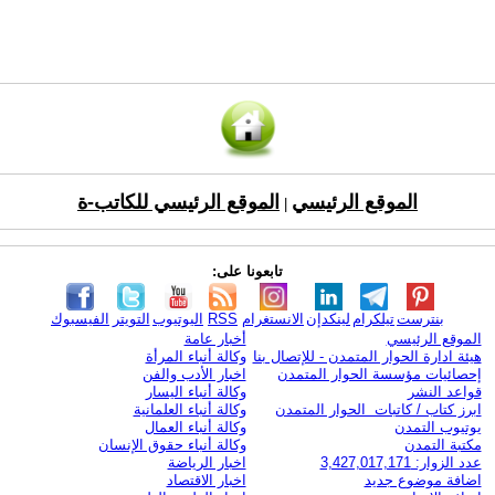
الموقع الرئيسي
الموقع الرئيسي للكاتب-ة
|
تابعونا على:
بنترست
تيلكرام
لينكدإن
الانستغرام
RSS
اليوتيوب
التويتر
الفيسبوك
الموقع الرئيسي
أخبار عامة
هيئة ادارة الحوار المتمدن - للإتصال بنا
وكالة أنباء المرأة
إحصائيات مؤسسة الحوار المتمدن
اخبار الأدب والفن
قواعد النشر
وكالة أنباء اليسار
ابرز كتاب / كاتبات الحوار المتمدن
وكالة أنباء العلمانية
يوتيوب التمدن
وكالة أنباء العمال
مكتبة التمدن
وكالة أنباء حقوق الإنسان
عدد الزوار: 3,427,017,171
اخبار الرياضة
اضافة موضوع جديد
اخبار الاقتصاد