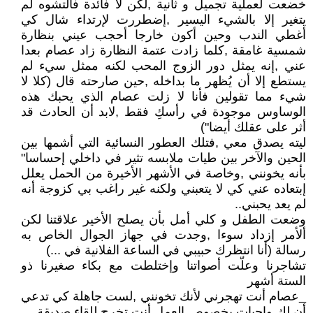
خضعت لعملية تجميل و ثانية ,لكن لا فائدة فالتشوه لم
يتغير إلا بالشيء اليسير ,إضطررت لإرتداء شال كي
أغطي الندب وحين أكون خارجا أحجب عيني بنظارة
شمسية غامقة ,كلما زادت عتمة النظارة زاد عصام بعدا
عني ,إنه يمثل دور الزوج المحب لكنه ممثل سيء لم
يستطع إلا أن يُظهر ما بداخله ,حين صارحته قال (كلا لا
شيء مما تقولين فأنا لا زلت عصام الذي يحبك هذه
الوساوس موجودة في رأسكِ فقط ,لابد أن الحادث قد
أثر على عقلك أيضا")
ليته يصدق معي ,فتلك العطور النسائية التي أشمها بين
الحين والآخر بين طيات ملابسه تثير في داخلي إحساسا"
بأنه يخونني ,وخاصة في الأشهر الأخيرة من الحمل يعلل
إبتعاده عني كي لا يتعبني ولكنه غير راغب بي كزوجة أنه
لم يعد يحبني..
وضعت الطفل و كلي أمل بأن يصلح الأخير علاقتنا لكن
ألأمر إزداد سوءا ,وجدت في جهاز الجوال الخاص به
رسالة (أنا انتظرك حبيبي في الساعة الفلانية في ...)
تشاجرنا وعلّت أصواتنا وإختلطت مع بكاء صغيرنا ذو
الستة أشهر
_عصام أنت تهجرني لأنك تخونني ,لست جاهلة كي تدعي
أن لك واجبات بخصوص العمل أنت تخرج للقاء صديقة