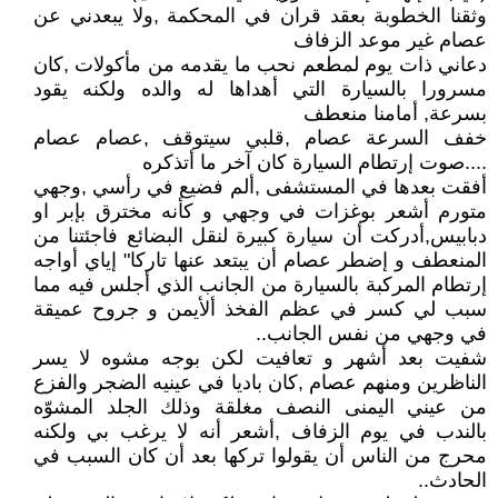
وثقنا الخطوبة بعقد قران في المحكمة ,ولا يبعدني عن
عصام غير موعد الزفاف
دعاني ذات يوم لمطعم نحب ما يقدمه من مأكولات ,كان
مسرورا بالسيارة التي أهداها له والده ولكنه يقود
بسرعة, أمامنا منعطف
خفف السرعة عصام ,قلبي سيتوقف ,عصام عصام
....صوت إرتطام السيارة كان آخر ما أتذكره
أفقت بعدها في المستشفى ,ألم فضيع في رأسي ,وجهي
متورم أشعر بوغزات في وجهي و كأنه مخترق بإبر او
دبابيس,أدركت أن سيارة كبيرة لنقل البضائع فاجئتنا من
المنعطف و إضطر عصام أن يبتعد عنها تاركا" إياي أواجه
إرتطام المركبة بالسيارة من الجانب الذي أجلس فيه مما
سبب لي كسر في عظم الفخذ ألأيمن و جروح عميقة
في وجهي من نفس الجانب..
شفيت بعد أشهر و تعافيت لكن بوجه مشوه لا يسر
الناظرين ومنهم عصام ,كان باديا في عينيه الضجر والفزع
من عيني اليمنى النصف مغلقة وذلك الجلد المشوّه
بالندب في يوم الزفاف ,أشعر أنه لا يرغب بي ولكنه
محرج من الناس أن يقولوا تركها بعد أن كان السبب في
الحادث..