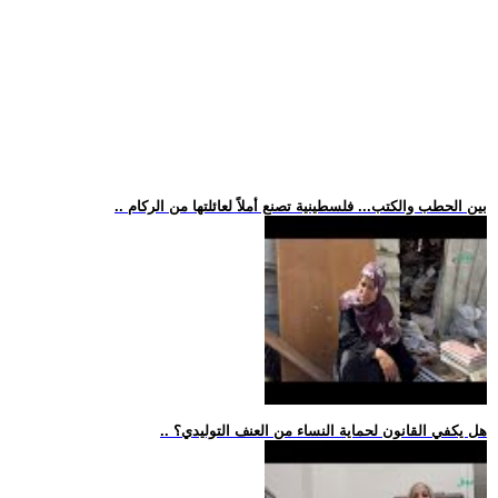
.. بين الحطب والكتب... فلسطينية تصنع أملاً لعائلتها من الركام
.. هل يكفي القانون لحماية النساء من العنف التوليدي؟