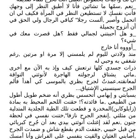
_نعم ,سمّها ما تشائين فأنا لا أطيق النظر إلى وجهكِ
فأنتِ نفسكِ لا تستطيعن النظر في المرآة فكيف لي ان
اتحمل وأصبر ,ألست رجلا" كباقي الرجال ولي الحق في
أن أتزوج بجميلة
_و هل أحببتني لجمالي فقط ؟هل قصرت معك في
شيء؟
_أوووه أنا خارج
منذ ولادتي لليوم لم يلمسني إلا مرة او مرتين ,رغم
شغفي به وحبي له
ذرات جسدي كلها ترتعش كيف وإذ به الآن مع أخرى
,مائي يشتاق لرجولته الهاجرة لأنوثتي التواقة
لمعانقته,عمدتُ لجرح بظري بالموسى كي أهدأ فألم
الجرح سينسيني الإشتياق...
بسبابتي و إبهامي أتحسس بظري أنه ضخم طويل أطول
من الطبيعي ,ما فائدته؟! حقنت اللحم المحيط به بمادة
(زايلوكاين)المخدرة و قطعت تلك الطية الجلدية المتدلية
من مثلثي ,إنفجر الجرح نازفا",ختنت نفسي في لحظة
جنون ,نعم لقد إغتلت أنوثتي بيدي بعد أن جُرِح كبريائي
من قبل حبيبي ,جففت الدم بقطع شاش و ضمدت الجرح
,أصابني الغثيان والقيت بنفسي على الفراش وأنا أمسك