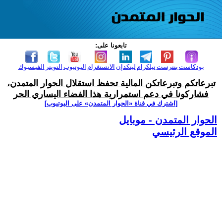
تابعونا على:
بودكاست
بنترست
تيلكرام
لينكدإن
الانستغرام
اليوتيوب
التويتر
الفيسبوك
تبرعاتكم وتبرعاتكن المالية تحفظ استقلال الحوار المتمدن،
فشاركونا في دعم استمرارية هذا الفضاء اليساري الحر
[اشترك في قناة ‫«الحوار المتمدن» على اليوتيوب]
الحوار المتمدن - موبايل
الموقع الرئيسي