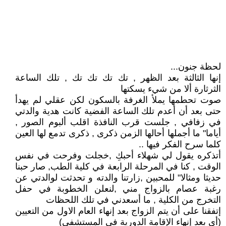
لحظة جنون...
إنها الثالثة بعد الظهر , تك تك تك تك , تلك الساعة
الثرثارة ألا من شيء يسكتها
صوت تحطمها يملأ الغرفة بالسكون لكن عقلي لم يهدأ
حتى بعد أن أعدم تلك الساعة الفضية كانت هدية والدتي
في زفافي , جلست قرب النافذة اقلب ألبوم الصور ,
أياما" ما أجملها أحالها الزمن ذكرى , ذكرى تدمع لها العين
كلما سرح الفكر فيها ..
أتذكره يقول لي شهلاء أحبكِ ,خجلت وفرحت في نفس
الوقت , كنا في المرحلة الرابعة في كلية الطب, صار حبنا
حديثا ومثالا" للمحبين ,زارتنا والدته و تحدثت لوالدتي عن
رغبة عصام بالزواج مني ,لنعلن الخطوبة في حفل
التخرج من الكلية , ما أسعدني في تلك اللحظات
إتفقنا على أن يتم الزواج بعد إنهاء العام الاول من التعيين
(أي بعد إنهاء الإقامة الدورية في المستشفى)