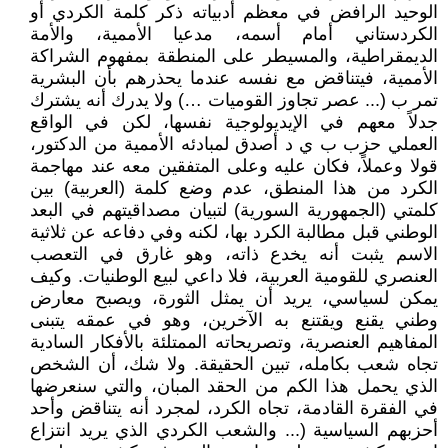
الوحيد الرافض في معظم أدبياته ذكر كلمة الكردي أو
الكردستاني أمام أسمه، مدعيا الأممية، والأمة
الديمقراطية، والمسيطر على المنطقة بمفهوم الشراكة
الأممية، فيتناقض مع نفسه عندما يحذرهم بأن البشرية
تمر ب (... عصر تجاوز القوميات …) ولا يدرك أنه يشترك
جدلاً معهم في الإيديولوجية نفسها، لكن في الواقع
العملي حزب ب ي د أصدق لمبادئه الأممية من الدكتور،
قولا وعملاً، فكان عليه وعلى المتفقين معه عند مهاجمة
الكرد من هذا المنطق، عدم وضع كلمة (العربية) بين
كلمتي (الجمهورية السورية) لتبيان مصداقيتهم في البعد
الوطني قبل مطالبة الكرد بها، لكنه وفي دفاعه عن ثلاثية
الاسم يثبت أنه يخدع ذاته، وهو غارق في التعصب
العنصري للقومية العربية، فلا داعي لبيع الوطنيات. وكيف
يمكن لسياسي، يريد أن يمثل الثورة، ويصبح معارض
وطني يقنع ويقتنع به الآخرين، وهو في عمقه يتبنى
المفاهيم العنصرية، وتصريحاته الممتلئة بالأفكار السادية
تجاه شعب بكامله، تبين الحقيقة. ولا شك، أن الشخص
الذي يحمل هذا الكم من الحقد المبان، والتي سنعرضها
في الفقرة القادمة، تجاه الكرد، لمجرد أنه يتناقض وأحد
أحزبهم السياسية (... والشعب الكردي الذي يريد انتزاع