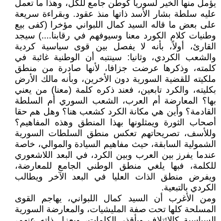
يؤمل منها الخير لسوريا كوطن جامع للكل، وهذا ما تعمل
عليه سلطة بشار الأسد ذاتها منذ عقود. وبقراءة سريعة
على بعض ما قاله السيد كمال اللبواني مؤخرا (كفى بيع
وطنيات كلام الكورد معنا وسيوفهم في رقابنا....) سيجد
القارئ، أولاً، بأنه لا يفصل بين قوى سياسية كردية
والشعب الكردي، وثانيا: سينتبه أن الوطنية غائبة في
كلمته، وذكرها عرضت جزافا، لأنها صادرة من منطق
ملكيته للقضية السورية دون الأخرين، وبأنه مالك الأرض
بكليته، والكرد تابعين، فعند ذكره كلمة (معنا) من يعني
بها؟ المعارضة أم العرب، الشعب السوري أم السلطة
القادمة؟ وأين هي مكانة الكرد كشعب هنا؟ وهل هم حقا
أصحاب الثورة ويمثلونها بهذا المنطق وهذه المفاهيم؟
وللأسف، تصريحاتهم تعكس منطق السلطات السورية
الشمولية السابقة، حيث مفاهيم السيادة والموالي، خاصة
عندما يفرز بين العرب وبين الكرد، في البعد اللاشعوري
للكلمة، فبها يلغي منطق الوطني الجامع للمعارضة،
ويفرض منطق الذات العليا في البعد الآخر ويطالب
الكردي بالتبعية.
ومن الأغرب أن السيد كمال اللبواني، يهاجم القوى
المسلحة كلها تحت صفة المليشيات، والمعارضة السورية
السياسية كالائتلاف وبأقذر الكلمات، ويعزل ذاته عنهم،