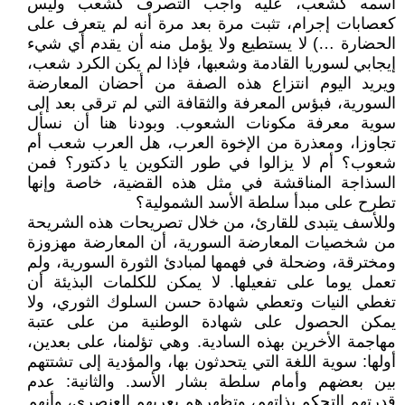
اسمه كشعب، عليه واجب التصرف كشعب وليس
كعصابات إجرام، تثبت مرة بعد مرة أنه لم يتعرف على
الحضارة …) لا يستطيع ولا يؤمل منه أن يقدم أي شيء
إيجابي لسوريا القادمة وشعبها، فإذا لم يكن الكرد شعب،
ويريد اليوم انتزاع هذه الصفة من أحضان المعارضة
السورية، فبؤس المعرفة والثقافة التي لم ترقى بعد إلى
سوية معرفة مكونات الشعوب. وبودنا هنا أن نسأل
تجاوزا، ومعذرة من الإخوة العرب، هل العرب شعب أم
شعوب؟ أم لا يزالوا في طور التكوين يا دكتور؟ فمن
السذاجة المناقشة في مثل هذه القضية، خاصة وإنها
تطرح على مبدأ سلطة الأسد الشمولية؟
وللأسف يتبدى للقارئ، من خلال تصريحات هذه الشريحة
من شخصيات المعارضة السورية، أن المعارضة مهزوزة
ومخترقة، وضحلة في فهمها لمبادئ الثورة السورية، ولم
تعمل يوما على تفعيلها. لا يمكن للكلمات البذيئة أن
تغطي النيات وتعطي شهادة حسن السلوك الثوري، ولا
يمكن الحصول على شهادة الوطنية من على عتبة
مهاجمة الأخرين بهذه السادية. وهي تؤلمنا، على بعدين،
أولها: سوية اللغة التي يتحدثون بها، والمؤدية إلى تشتتهم
بين بعضهم وأمام سلطة بشار الأسد. والثانية: عدم
قدرتهم التحكم بذاتهم، وتظهرهم بعريهم العنصري، وأنهم