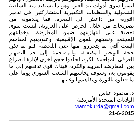
ليسوا سوى أدوات بيد الغير، وهو ما تستفيد منه السلطة
الشمولية والمنظمات التكفيرية المتشاركتين في تدمير
الثورة، من داعش إلى النصرة. فما يقدمونه من
تصريحات من خلال الحرص على العروبة، ليست سوى
تغطية على انتهازيتهم ضمن المعارضة، وخداعهم
للمجتمع وتبعيتهم للقوى الإقليمية، وعبوديتهم لمفاهيم
البعث التي لم يتحرروا منها حتى اللحظة، فلو لم تكن
حجة التهجير المفتعلة، والمضخمة إلى حد التطهير
العرقي، لمهاجمة الكرد، لخلقوا حجج أخرى لإثارة الصراع
بين المعارضة العربية والكرد، فهناك قوى تدفعهم إلى ما
يقومون به، وسوف يحاسبهم الشعب السوري يوما على
ما فعلوه بالثورة ومفاهيمها وغايتها.
د. محمود عباس
الولايات المتحدة الأمريكية
Mamokurda@gmail.com
21-6-2015