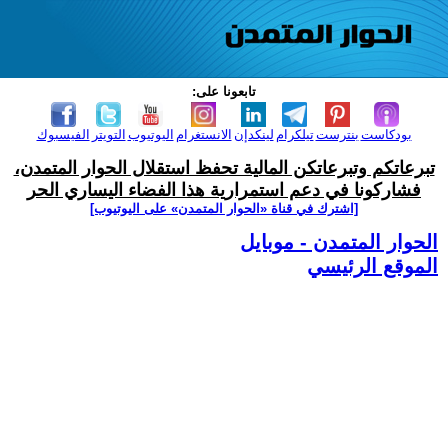
تابعونا على:
بودكاست
بنترست
تيلكرام
لينكدإن
الانستغرام
اليوتيوب
التويتر
الفيسبوك
تبرعاتكم وتبرعاتكن المالية تحفظ استقلال الحوار المتمدن،
فشاركونا في دعم استمرارية هذا الفضاء اليساري الحر
[اشترك في قناة ‫«الحوار المتمدن» على اليوتيوب]
الحوار المتمدن - موبايل
الموقع الرئيسي