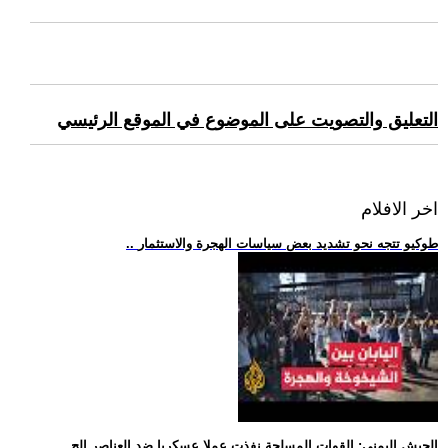
التعليق والتصويت على الموضوع في الموقع الرئيسي
اخر الافلام
.. طوكيو تتجه نحو تشديد بعض سياسات الهجرة والاستثمار
.. الجيش اليمني: القوات المسلحة نفذت عملا عسكريا ضد العناصر الح