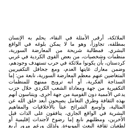
الملائكة، أرقى الأمثلة في النقاء، يحلم به الإنسان
بمطلقه، تجاوزاً، وهو ما لا يمكن بلوغه في الواقع
البشري. فمطالبة شريحة من المعارضة السورية،
منظمات وشخصيات، من بعض القوى الكردية في غربي
كردستان، بأن يكونوا ملائكة في حرب تستهدف وجودهم،
وضمن معارك غايتها العدم، ومع جحافل التكفيريين
المتغاضين عنهم معظم المعارضة السورية، نابعة من: إما
السذاجة الفكرية، أو أنه ترويج ممنهج للمنظمات
التكفيرية من جهة ومعاداة الشعب الكردي خلال حزب
يدعي الأممية دون القومية من جهة أخرى. ويتناسون أنهم
بهذه الثقافة وطرق التعامل يصبحون أبعد خلق الله عن
المثالية، وأوسع الشرائح عبثاً بالأخلاقيات والمفاهيم
البشرية في الواقع الجاري، ينافقون على الذات قبل
الأخرين، ومطلبهم نابع إما رضوخ لأجندات إقليمية أو
لطغيان ثقافة البعث الموبوءة. ولذلك ورغم مرور أربع