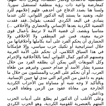
كمعارضة واعية ذات رؤية منطقية لمستقبل سوريا.
ولسنا هنا بصدد الدفاع عن أحدهم، فلهم إعلامهم للرد
عليه، وتفنيد ما يستند إليه الدكتور اللبواني، لكن عندما
يتمادى في البعد الكردي كشعب بقوله(...فقد فقدت
القضية الكردية بعدها الإنساني والحضاري والأخلاقي ...)
متناسيا وبقصد، أن قضية الأمة لا ترتبط بأعمال قوى
حزبية معينة، فمن غير المنطقي ولا الأخلاقي ولا
الحضاري أن يحكم الفرد على أمة بكاملها وأخلاقياتها من
خلال استراتيجية أو تكتيك حزب سياسي، وإلا فبإمكاننا
في هذا السياق الكلامي، أن نحكم على الأمة العربية
وضمنهم الدكتور كمال اللبواني أيضا باللاأخلاقية والإجرام
وكل الموبقات التي يمكن أن يطلقه الفرد من خلال
مسيرة بشار الأسد أو صدام حسين وغيرهم من طغاة
العرب، أو أن نحكم على العرب والمسلمون من خلال ما
يقوم به داعش من الجرائم التي تندى لها جبين الإنسانية.
وبالتأكيد لا وجه شبه أو مساواة بين الأحزاب الكردية
الخارجة من معاناة عقود من الزمن وطغاة العرب
وداعش.
وعلى الأغلب أن الدكتور لم يطلع على أدبيات الحزب
المتهم بالعنصرية للقومية الكردية، وهو الحزب الكردي