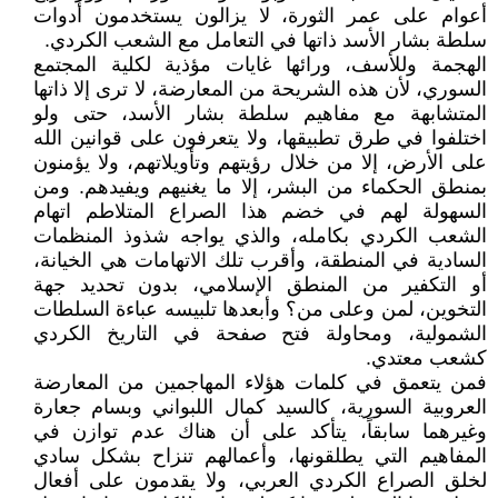
أعوام على عمر الثورة، لا يزالون يستخدمون أدوات
سلطة بشار الأسد ذاتها في التعامل مع الشعب الكردي.
الهجمة وللأسف، ورائها غايات مؤذية لكلية المجتمع
السوري، لأن هذه الشريحة من المعارضة، لا ترى إلا ذاتها
المتشابهة مع مفاهيم سلطة بشار الأسد، حتى ولو
اختلفوا في طرق تطبيقها، ولا يتعرفون على قوانين الله
على الأرض، إلا من خلال رؤيتهم وتأويلاتهم، ولا يؤمنون
بمنطق الحكماء من البشر، إلا ما يغنيهم ويفيدهم. ومن
السهولة لهم في خضم هذا الصراع المتلاطم اتهام
الشعب الكردي بكامله، والذي يواجه شذوذ المنظمات
السادية في المنطقة، وأقرب تلك الاتهامات هي الخيانة،
أو التكفير من المنطق الإسلامي، بدون تحديد جهة
التخوين، لمن وعلى من؟ وأبعدها تلبيسه عباءة السلطات
الشمولية، ومحاولة فتح صفحة في التاريخ الكردي
كشعب معتدي.
فمن يتعمق في كلمات هؤلاء المهاجمين من المعارضة
العروبية السورية، كالسيد كمال اللبواني وبسام جعارة
وغيرهما سابقاً، يتأكد على أن هناك عدم توازن في
المفاهيم التي يطلقونها، وأعمالهم تنزاح بشكل سادي
لخلق الصراع الكردي العربي، ولا يقدمون على أفعال