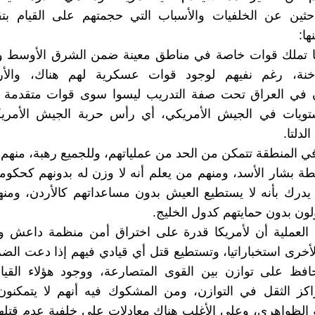
باحثين عن الخلفيات والأسباب التي حجمتهم على القيام بت
ا:
أنها تملك قوات خاصة في مناطق معينة ضمن الشرق الأوسط و
اخنة، رغم نفيهم لوجود قوات عسكرية لهم هناك، والأر
ن في العراق تحت صفة التدريب ليسوا سوى قوات متقدمة
تويات في الجيش الأمريكي، أي رأس حربة الجيش الأمريك
دلتا.
ة في المنطقة تتمكن من الحد من عملياتهم، وللجميع رهبة، منهم
ة بشار الأسد، ومنهم من يعلم أنه لا وزن له بدونهم كحكومة
درك بأنه لا يستطيع العيش بدون مساعداتهم كالأردن، ومنه
لون بدون حمايتهم كدول الخليج.
 العملية أن لأمريكا قدرة على اختراق أمن منظمة داعش و
الأخرى استخباراتيا، وتستطيع قتل أي قيادي فيهم إذا دعت الض
افظ على توازن بين القوى المتصارعة، ووجود هؤلاء القياد
اكز الثقل في التوازن، ومن المشكوك فيه أنهم لا يتمكنو
و الظواهري، وعلى الأغلب هناك معادلات على خلفية عدم قتله