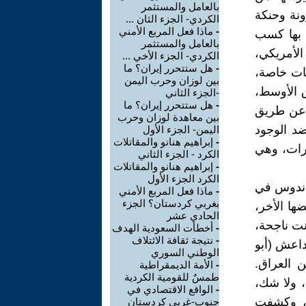
بالعامل والمستثمر
ونة وحنكة
الكردي- الجزء الثان ...
-
ماذا فعل المربع الأمني
ا بها كسب
بالعامل والمستثمر
الأمريكي،
الكردي- الجزء الأخي ...
-
هل ستتحرر إيران؟ ما
يات خاصة،
بين لوزان وحرب اليمن
 الأوسط،
-الجزء الثاني
-
هل ستتحرر إيران؟ ما
 عن طريق
بين معاهدة لوزان وحرب
ضد الوجود
اليمن- الجزء الأول
-
إبراهيم هنانو والمقاتلات
ارات، وهي
الكرد - الجزء الثاني
-
إبراهيم هنانو والمقاتلات
الكرد الجزء الأول
ماندوس في
-
ماذا فعل المربع الأمني
بغربي كردستان؟ الجزء
ا الأخر،
الحادي عشر
نت ناجحة،
-
أخطأت السعودية الهدف
-
نتيجة ثقافة الائتلاف
داعش (أبو
الوطني السوري
 العراق.
-
الأمة الديمقراطية
طمسٌ للقومية الكردية
، ولا شك،
-
الواقع الاقتصادي في
ه، وكشفت
جنوب-غربي كردستان