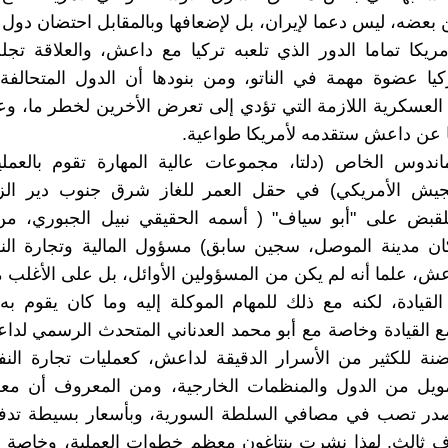
عضه، ليس دعما لإيران، بل لإضعافها وبالمقابل احتضان دول ا
مريكا تماما الدور الذي تلعبه تركيا مع داعش، والعلاقة تجل
ركيا عضوة مهمة في الناتو، ومن بنودها أن الدول المتحالف
العسكرية اللازمة التي تؤدي إلى تعرض الأخرين لخطر ما، وع
ا عن داعش ستقدمه لأمريكا طواعية.
ندوس الخاص (دلتا، مجموعات عالية المهارة تقوم بالعمليا
يش الأمريكي) في حقل العمر للغاز شرق جنوب دير الز
بض على "أبو سياف" ( أسمه الحقيقي نبيل الجبوري، م
ن مدينة الموصل، سجين سابق) مسؤول المالية وتجارة النف
ش، علما أنه لم يكن من المسؤولين الأوائل، بل على الأغلب 
 القيادة، لكنه مع ذلك للمهام الموكلة إليه وما كان يقوم به،
ع القيادة وخاصة مع أبو محمد العدناني المتحدث الرسمي لد
ة للكثير من الأسرار الدقيقة لداعش، كعمليات تجارة النف
ويل من الدول والمنظمات الخارجية، ومن المعروف أن مع
مصدر تصب في مصافي السلطة السورية، وبأسعار بسيطة تدف
ثالث. لهذا نشرت بنتاغون معظم خطوات العملية، وخاصة ا