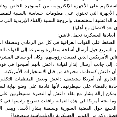
استيلائهم على الأجهزة الإلكترونية، من كمبيوتره الخاص وهاتف
 الأجهزة التي تحتوي على معلومات حساسة بالنسبة للمنظم
 الداعشية المختطفة، والزوجة السبية (الفتاة الإيزيدية التي س
عد الاتصال مع أهلها).
أبعادها العسكرية تحمل غايتين:
 الضغط على القوات العراقية في كل من الرمادي ومصفاة ال
بر السريع حول أرسال أسلحة متطورة وبسرعة إلى القوات العر
لرهائن الأمريكيين الذين قطعت رؤوسهم، وكان أبو سياف المشر
ذ، إلى جانب أرسال إنذار لقيادة داعش بأنهم أصبحوا في فوهة
وأن داعش كمنظمة، مخترقة من قبل الاستخبارات الأمريكية.
الجاري أن أمريكا ستضعف داعش وبعض المنظمات التكفيري
ادة بالقضاء على سيطرتهم، لأنها قادمة على وضع نهاية لس
 يمكن إزالة بشار مع بقاء داعش أو النصرة مسيطرتين على 
ما بينته أمريكا في هذه العملية رافقت تصريح رئيسها في ك
الخليج حول القضية السورية وسلطة بشار الأسد، ويبقى ا
ة، وكم من القوتين العسكرية والدبلوماسية ستضخها؟