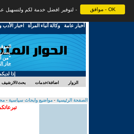
موافق - OK
لتوفير افضل خدمة لكم ولتسهيل عملي
أخبار عامة
-
وكالة أنباء المرأة
-
اخبار الأدب و
الموقع
يسارية
"من أج
حاز ال
إذا لديك
الزوار
اضافة/خدمات
بحث/الارشيف
الصفحة الرئيسية
-
مواضيع وابحاث سياسية
-
مح
تبرعاتكم