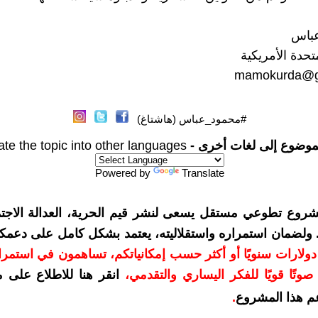
عباس
متحدة الأمريكية
mamokurda@g
#محمود_عباس (هاشتاغ)
موضوع إلى لغات أخرى -
ate the topic into other languages
Powered by
Translate
شروع تطوعي مستقل يسعى لنشر قيم الحرية، العدالة الاجتم
. ولضمان استمراره واستقلاليته، يعتمد بشكل كامل على دعمك
دعمكم بمبلغ 10 دولارات سنويًا أو أكثر حسب إمكانياتكم، تساهمون في استم
وتًا قويًا للفكر اليساري والتقدمي
،
انقر هنا للاطلاع على 
م هذا المشروع
.