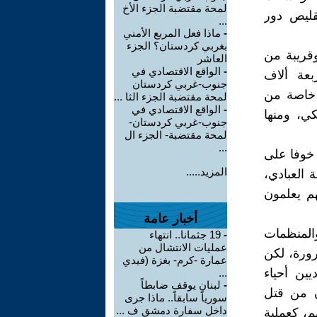
لمحة مقتضبة الجزء الأخ
قليص دور
...
-
ماذا فعل المربع الأمني
بغربي كردستان؟ الجزء
قريبة من
العاشر
-
الواقع الاقتصادي في
بعة ألاف
جنوب-غربي كردستان
 خاصة من
لمحة مقتضبة الجزء الثا ...
-
الواقع الاقتصادي في
ي، ومنها
جنوب-غربي كردستان-
لمحة مقتضبة- الجزء ال
...
 خوفا على
المزيد.....
 العبادي،
م يعلمون
أخبار عامة
المنظمات
-
19 جثمانا.. انتهاء
عمليات الانتشال من
رورة، لكن
عمارة -كرم- بغزة (فيدي
يين أحياء
...
-
لبنان يوقف ضابطاً
ن من قتل
سورياً سابقاً.. ماذا جرى
داخل سفارة دمشق ف ...
م، كعملية