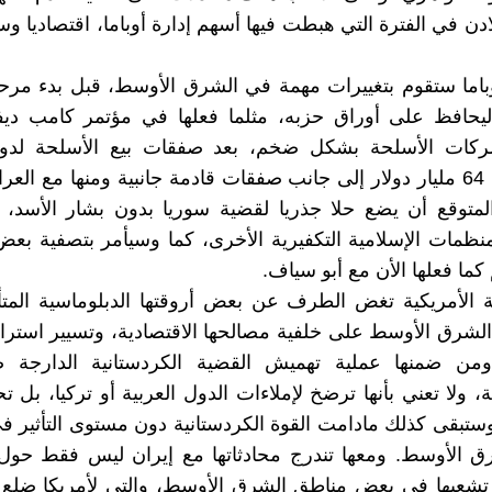
ادن في الفترة التي هبطت فيها أسهم إدارة أوباما، اقتصاديا وس
أوباما ستقوم بتغييرات مهمة في الشرق الأوسط، قبل بدء مرح
 ليحافظ على أوراق حزبه، مثلما فعلها في مؤتمر كامب ديفي
كات الأسلحة بشكل ضخم، بعد صفقات بيع الأسلحة لدول
والمتجاوزة 64 مليار دولار إلى جانب صفقات قادمة جانبية ومنها مع الع
لمتوقع أن يضع حلا جذريا لقضية سوريا بدون بشار الأسد
ظمات الإسلامية التكفيرية الأخرى، كما وسيأمر بتصفية بعض 
 كما فعلها الأن مع أبو سياف.
ة الأمريكية تغض الطرف عن بعض أروقتها الدبلوماسية المتأ
شرق الأوسط على خلفية مصالحها الاقتصادية، وتسيير استرات
ومن ضمنها عملية تهميش القضية الكردستانية الدارجة
ة، ولا تعني بأنها ترضخ لإملاءات الدول العربية أو تركيا، بل 
وستبقى كذلك مادامت القوة الكردستانية دون مستوى التأثير في
 الأوسط. ومعها تندرج محادثاتها مع إيران ليس فقط حول م
 تشعبها في بعض مناطق الشرق الأوسط، والتي لأمريكا ضلع 