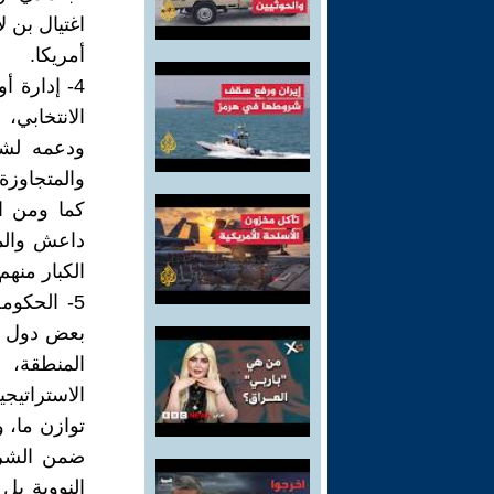
اغتيال بن ل
أمريكا.
4- إدارة 
الانتخابي،
ودعمه لشر
كما ومن ا
داعش والمن
الكبار منهم
5- الحكوم
بعض دول ال
المنطقة، 
الاستراتيجي
توازن ما، 
ضمن الشرق
النووية بل