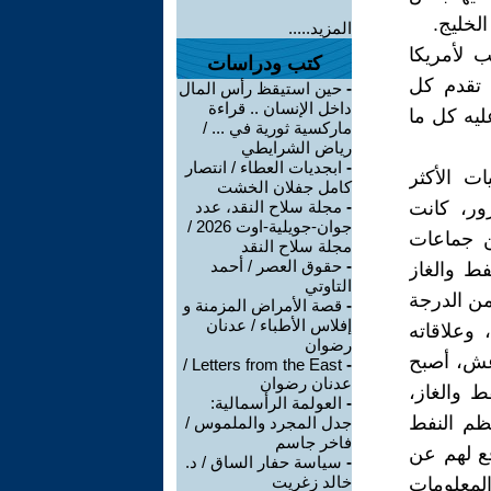
لخليج.
المزيد.....
ب لأمريكا
كتب ودراسات
ة تقدم كل
-
حين استيقظ رأس المال
داخل الإنسان .. قراءة
ليه كل ما
ماركسية ثورية في ... /
رياض الشرايطي
-
ابجديات العطاء / انتصار
ت الأكثر
كامل جفلان الخشت
ور، كانت
-
مجلة سلاح النقد، عدد
جوان-جويلية-اوت 2026 /
ن جماعات
مجلة سلاح النقد
-
حقوق العصر / أحمد
ط والغاز
التاوتي
من الدرجة
-
قصة الأمراض المزمنة و
إفلاس الأطباء / عدنان
 وعلاقاته
رضوان
اعش، أصبح
Letters from the East /
-
عدنان رضوان
ط والغاز،
-
العولمة الرأسمالية:
ظم النفط
جدل المجرد والملموس /
فاخر جاسم
ع لهم عن
-
سياسة حفار الساق / د.
خالد زغريت
لمعلومات