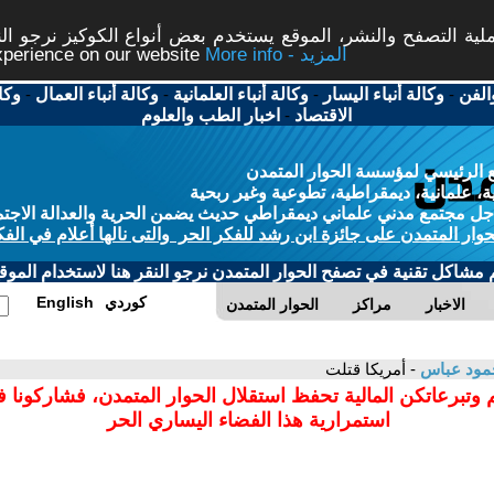
ة التصفح والنشر، الموقع يستخدم بعض أنواع الكوكيز نرجو النق
More info - المزيد
experience on our website
الفن
-
وكالة أنباء اليسار
-
وكالة أنباء العلمانية
-
وكالة أنباء العمال
-
وكا
الاقتصاد
-
اخبار الطب والعلوم
 الرئيسي لمؤسسة الحوار المتمدن
، علمانية، ديمقراطية، تطوعية وغير ربحية
ل مجتمع مدني علماني ديمقراطي حديث يضمن الحرية والعدالة الاجتم
حوار المتمدن على جائزة ابن رشد للفكر الحر والتى نالها أعلام في الفك
م مشاكل تقنية في تصفح الحوار المتمدن نرجو النقر هنا لاستخدام الموقع
كوردي
English
الاخبار
مراكز
الحوار المتمدن
مود عباس
- أمريكا قتلت
 وتبرعاتكن المالية تحفظ استقلال الحوار المتمدن، فشاركونا 
استمرارية هذا الفضاء اليساري الحر