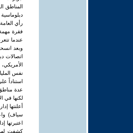
المناطق ال
دبلوماسية 
رأي العامة
فقرة مهمة 
عندما تتع
وبعد انسح
اتصالات دب
الأمريكي، 
نفس المليا
استناداً عل
عدة مناطق
لكنها في ا
أعلنتها إدا
سياف) واع
اعتبرتها إ
كشفت لهم 