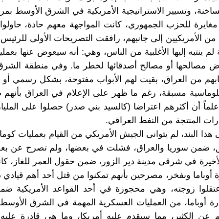
ساخنة، وتسيير الاستراتيجية الأمريكية في الشرق الأوسط بمر
مغايرة للحزب الجمهوري، كانت المواجهة معهم حادة، حاولو
 من الأمريكيين إلى جانبهم، رافقت التصريحات الأولى للرئيس 
لم ينتبه إليها الأغلبية من الناس، وهي: أنه سيعوض عنها بعمل
رض مصالحها أو مصالح أصدقائها لخطر ما. وفي منطقة الشرق
ابهم من العراق، بقيت لهم الأبواب مفتوحة، بشكل رسمي أو
لوماسية مسبقة، رغم ما ظهر على الإعلام في العراق بأنهم 
علماً أن أكثرهم اعتراضا (كالسيد بني صدر) حصلوا على الملي
رات المنتجة من النفط العراقي.
ى هذا البند، لم يتوانى الجيش الأمريكي من القيام بعمليات كو
، ضمن سوريا والعراق، فشلت في بعضها، ولم تصرح عن بعضه
لأخيرة في شرقي مدينة دير الزور، ضمن حقول العمر للغاز، كا
رة أوباما وبفخر، مصرحين بأنهم تمكنوا من قتل أحد أهم قيادي 
تقلوا زوجته، وهي محجوزة في أحد القواعد الأمريكية ضمن
دارة أوباما، من العمليات العسكرية المهمة في الشرق الأوسط
عن الكثير، مما سيقدم عليه أمريكا، وما هي قادرة علي