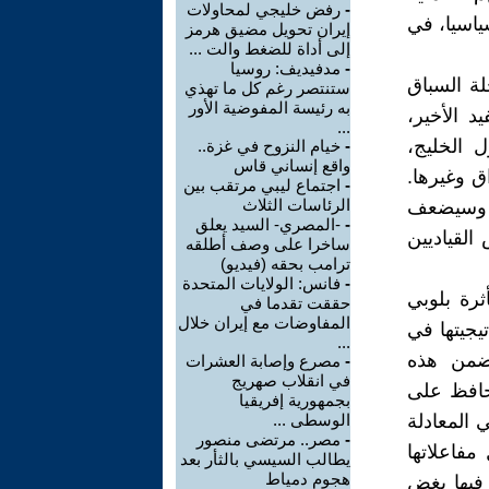
-
رفض خليجي لمحاولات
ياسيا، في
إيران تحويل مضيق هرمز
إلى أداة للضغط والت ...
-
مدفيديف: روسيا
لة السباق
ستنتصر رغم كل ما تهذي
به رئيسة المفوضية الأور
د الأخير،
...
 الخليج،
-
خيام النزوح في غزة..
واقع إنساني قاس
راق وغيرها.
-
اجتماع ليبي مرتقب بين
الرئاسات الثلاث
، وسيضعف
-
-المصري- السيد يعلق
القياديين
ساخرا على وصف أطلقه
ترامب بحقه (فيديو)
-
فانس: الولايات المتحدة
ثرة بلوبي
حققت تقدما في
المفاوضات مع إيران خلال
يجيتها في
...
 ضمن هذه
-
مصرع وإصابة العشرات
في انقلاب صهريج
تحافظ على
بجمهورية إفريقيا
 المعادلة
الوسطى ...
-
مصر.. مرتضى منصور
فاعلاتها
يطالب السيسي بالثأر بعد
هجوم دمياط
فيها بغض