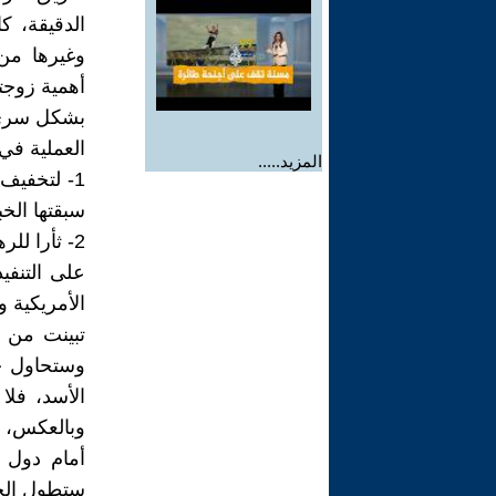
الدقيقة، ك
وغيرها من
أهمية زوجته
بشكل سري ب
العملية في 
المزيد.....
1- لتخفيف
سبقتها الخ
2- ثأرا ل
على التنفي
الأمريكية 
تبينت من 
وستحاول ج
الأسد، فلا
وبالعكس، و
أمام دول 
ستطول الخط