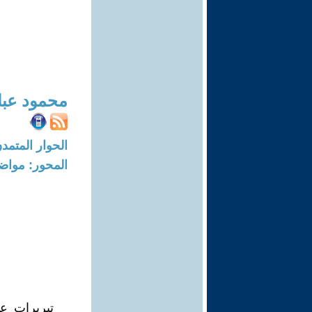
محمود عب
الحوار المتمدن-العدد: 4809 - 15
المحور: مواض
تبريرات ع