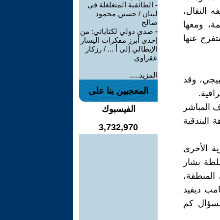
-
الطائفية المتغلغلة في
ه النقال،
لبنان / حسين محمود
صالح
ة، ومعها
-
صدى دولي لكتاباتي: من
تفرج عنها
إحدى أبرز مفكرات اليسار
الإيطالي إلى أ ... / رزكار
عقراوي
المزيد.....
بيجي، وقد
المعجبين بنا على
اقية.
ف المباشر
الفيسبوك
 البندقية
3,732,970
ة الأخرى
لطة بشار
المنطقة،
امب ديفيد
لسؤال كم