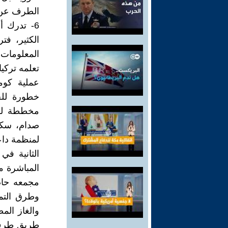
الطرف عن ب
6- تدرك أ
الكثير، فت
المعلومات 
تعلمه تركي
عملية كوما
خطورة للج
مخططة للق
صدام، سكا
لمنظمة داع
الثانية في
المباشرة م
مجمعه حاضن
وطرق التم
والغاز ال
طريق طرف 