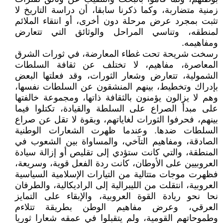
زمنية متضاربة، وكما ذكرنا سابقا، أن دراسة التاريخ لا
تثبت بمجرد عرض مرحلة دون أخرى، أو انتقاء الملائم
لمنطقه، وتناسي المراحل والوثائق التي تتعارض
ومفاهيمه.
رسخت شريحة تحت غطاء المعارضة، في ثورات الشرق
المعاصرة، مفاهيم، لا تختلف عن ثقافة السلطات
الشمولية، تتعارض وشعار الثورات، وقد فعلتها البعض
بإدراك وتخطيط، بينهم المنشقون عن السلطات نفسها،
وهم لا يزالون يؤمنون بالثقافة ذاتها، ومجموعة خالفتها
على مبدأ الصراع على السلطة والقيادة، تكتلوا فيما
بينهم، فحرفوا الثورات لغاياتهم، وبقوة لا تقل عن صراع
السلطات ضدها. وعندما ظهرت الشعارات الوطنية
الصادقة، ومفاهيم التآخي، والمساواة بين الشعوب في
المنطقة، والتي كانت ستؤدي إلى تقليص أو إزالة سيادة
العروبيين على الأوطان، كانت ردة الفعل قوية، وسريعة،
فظهرت موجات متتالية من التيارات الإسلامية السياسية
العروبية، انتقلت من الليبرالية إلى الراديكالية، والطرفان
نحا نحو ريادة القوة العروبية، والإبقاء على التمايز
العرقي، وعرض مفاهيم الوطن بطريقة تتلاءم
وطموحاتهم القومية، ولم يتقبلوا في عمقه شعارا ثوريا