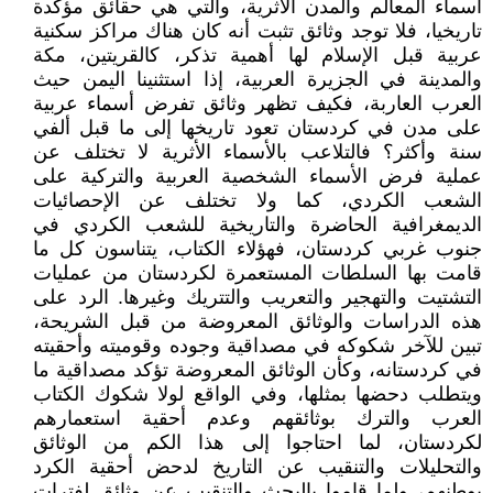
أسماء المعالم والمدن الأثرية، والتي هي حقائق مؤكدة
تاريخيا، فلا توجد وثائق تثبت أنه كان هناك مراكز سكنية
عربية قبل الإسلام لها أهمية تذكر، كالقريتين، مكة
والمدينة في الجزيرة العربية، إذا استثنينا اليمن حيث
العرب العاربة، فكيف تظهر وثائق تفرض أسماء عربية
على مدن في كردستان تعود تاريخها إلى ما قبل ألفي
سنة وأكثر؟ فالتلاعب بالأسماء الأثرية لا تختلف عن
عملية فرض الأسماء الشخصية العربية والتركية على
الشعب الكردي، كما ولا تختلف عن الإحصائيات
الديمغرافية الحاضرة والتاريخية للشعب الكردي في
جنوب غربي كردستان، فهؤلاء الكتاب، يتناسون كل ما
قامت بها السلطات المستعمرة لكردستان من عمليات
التشتيت والتهجير والتعريب والتتريك وغيرها. الرد على
هذه الدراسات والوثائق المعروضة من قبل الشريحة،
تبين للآخر شكوكه في مصداقية وجوده وقوميته وأحقيته
في كردستانه، وكأن الوثائق المعروضة تؤكد مصداقية ما
ويتطلب دحضها بمثلها، وفي الواقع لولا شكوك الكتاب
العرب والترك بوثائقهم وعدم أحقية استعمارهم
لكردستان، لما احتاجوا إلى هذا الكم من الوثائق
والتحليلات والتنقيب عن التاريخ لدحض أحقية الكرد
بوطنهم، ولما قاموا بالبحث والتنقيب عن وثائق لفترات