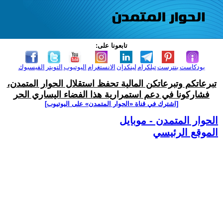
تابعونا على:
بودكاست
بنترست
تيلكرام
لينكدإن
الانستغرام
اليوتيوب
التويتر
الفيسبوك
تبرعاتكم وتبرعاتكن المالية تحفظ استقلال الحوار المتمدن،
فشاركونا في دعم استمرارية هذا الفضاء اليساري الحر
[اشترك في قناة ‫«الحوار المتمدن» على اليوتيوب]
الحوار المتمدن - موبايل
الموقع الرئيسي