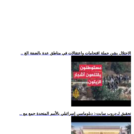
.. الاحتلال يشن حملة اقتحامات واعتقالات في مناطق عدة بالضفة الغ
.. تحقيق لـ-دروب سايت-: دبلوماسي إسرائيلي بالأمم المتحدة جمع مع