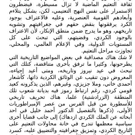
ثقافة التعتيم الماضية لا تزال مسيطرة، فيضطرون
الاستمرار على نفس النهج التعتيمي، لكن، بشكل يتلاءم
وأبعادهم القومية العنصرية، وعليه فالاعتراف بوجود
الكرد يرفقونها بنقض حقهم في جغرافيتهم وتشويه
تاريخهم، وهو ما يدرج ضمن منطق الإنكار، لأن الاعتراف
بالوجود الكردي، وقضيتهم، التي تبحث على كل
المستويات الدولية، وفي الإعلام العالمي، والمحلي،
تجاوزت مراحل التعتيم.
لا شك هناك مصداقية في بعض المواضيع التاريخية التي
يطرحونها، وكثيرا ما ترفق بأخرى متناقضة، كتلك التي
تبحث في عيد نيروز وتاريخه، ومتى أعيد إحياءه،
المعروض دون تنقيب عن الوثائق الكردية ذاتها، كأشعار
أحمدي خاني، وملا جزيزي، وغيرهم، الذين يذكرونه كعيد
قومي كردي، رغم ارتباط رموز فيه بديانة شعوب تلك
المنطقة (الزرادشتية) علما، هناك تحريف تاريخي
للأسطورة من قبل الفرس من عصر الإمبراطوريات
الأولى، (ذكرها بالتفصيل الدكتور أحمد خليل في احد
أبحاثه عن الملك الكردي ازدهاك) إلى جانب قضايا أخرى
سياسية معظمها تندرج في خانة محاولات التعتيم على
التاريخ الكردي، وتمزيق جغرافيته والتضييق عليه، كسرد