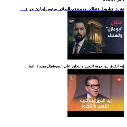
.. نشرة إخبارية | اعتقالات جديدة في العراق.. ورئيس إيران: نحن ف
.. إيه الفرق بين حرية التعبير والتجاوز على السوشيال ميديا؟. عما