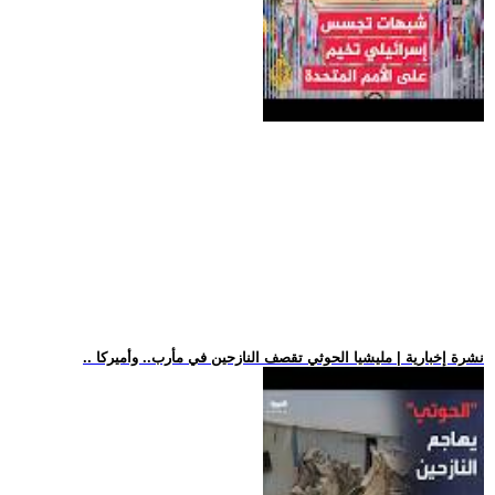
.. نشرة إخبارية | مليشيا الحوثي تقصف النازحين في مأرب.. وأميركا