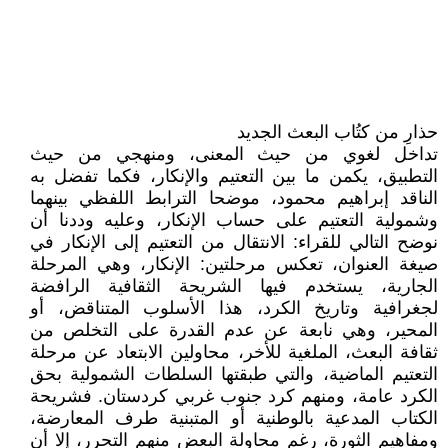
حذارِ من كتُاب البعث الجديد
تداخل لغوي من حيث المعنى، ومنهجي من حيث
التطبيق، يكمن ما بين التعتيم والإنكار، فكما تفضل به
الناقد إبراهيم محمود، موضحا الترابط اللفظي بينهما
وشمولية التعتيم على حساب الإنكار، وعليه وددنا أن
نوضح التالي للقراء: الانتقال من التعتيم إلى الإنكار في
صيغة العنوان، تعكس مرحلتين: الإنكار، وهي المرحلة
الجارية، يستخدم فيها الشريحة الثقافية الرافضة
لجغرافية وتاريخ الكرد، هذا الأسلوب المتناقض، أو
المحير، وهي نابعة عن عدم القدرة على التخلص من
ثقافة البعث، الملغية للأخر، محاولين الابتعاد عن مرحلة
التعتيم الماضية، والتي طبقتها السلطات الشمولية بحق
الكرد عامة، ومنهم كرد جنوب غربي كردستان. فشريحة
الكتاب المدعية بالوطنية أو المتبنية طرف المعارضة،
ومفاهيم الثورة، رغم محاولة البعض منهم التحرر، إلا أن