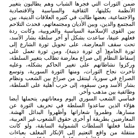
ضمن الثورات التي فجرها الشباب وهم يطالبون بتغيير
الأنظمة بكليتها، الثقافية والسياسية والاقتصادية
والاجتماعية، بعضها طالت في كثيره العلاقات الدينية، بين
المجتمع والدين، وبين الأديان ومجتمعاتهم، فحدث التلاحم
بين القوى الإسلامية السياسية والعروبية، وكانت ردة
فعلهم عنيفا، ساعدت بشكل أو آخر سلطة بشار الأسد،
تحت سقف المعارضة، على تحويل ثورة الشارع إلى
ثورة الجامع( أي ثورة دينية)، ومن ثورة تعمل على
إسقاط النظام إلى صراع معارضة تطالب بتغيير السلطة،
وركزوا نشاطاتهم على تغيير الحاكم بشكله، وعليه
تأخرت نجاح الثورات، ومنها الثورة السورية، وتوسع
الصراع في سوريا، لينتقل من صراع بين الشعب ونظام
بشار الأسد ومن سبقوه، إلى حرب أهلية على السلطة،
وطائفية بين مذهب وآخر.
فمآسي الشعب السوري اليوم ومعاناتهم، يتحملها أيضا
هؤلاء الذين ساعدوا السلطة في تحريف الثورة عن
مسارها، وطمروا شعاراتها وأظهروا البدائل الهشة.
المعارضين بطريقة أو أخرى حقوق الشعوب غير العربية،
مثلما فعلتها السلطات الشمولية السابقة، ولو كانت
منتقلة من واقع التعتيم إلى الإنكار المغلف بعباءات