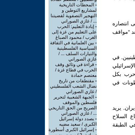
-
المحطات التاريخية
لمشاريع التوطين و
التهجير التصفوية لقضيتنا
... / غازي الصوراني
ى انتصاره
-
إبادة التعليم: الحرب
بعد “مواقف
على التعليم من غزة إلى
الغرب / محمود الصباغ
-
بين العلمانية في الثقافة
السياسية الفلسطينية
والتيارات السلف ... /
طينيين. في
غازي الصوراني
-
قراءة في وثائق وقف
لإسرائيلي
الحرب في قطاع غزة /
 حرب بكل
معتصم حمادة
-
مقتطفات من تاريخ
تطونات في
نضال الشعب الفلسطيني
/ غازي الصوراني
-
الجبهة الشعبية لتحرير
فلسطين والموقف
ران. يريد
الصريح من الحق التاريخي
... / غازي الصوراني
اع السلاح
-
بصدد دولة إسرائيل
الكبرى / سعيد مضيه
في الطبقة
-
إسرائيل الكبرى أسطورة
توراتية -2 / سعيد مضيه