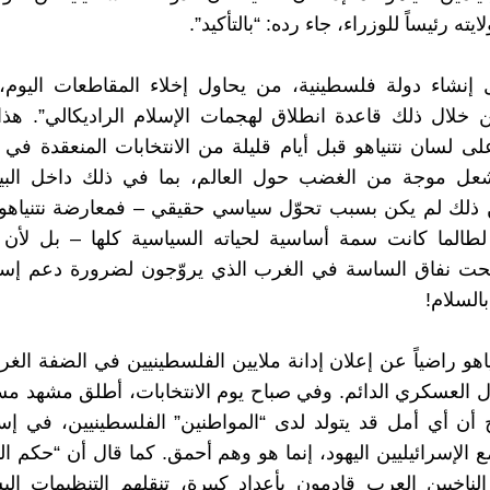
لايته رئيساً للوزراء، جاء رده: “بالتأكيد”.
إنشاء دولة فلسطينية، من يحاول إخلاء المقاطعات اليوم، 
خلال ذلك قاعدة انطلاق لهجمات الإسلام الراديكالي”. هذا
شعل موجة من الغضب حول العالم، بما في ذلك داخل البي
ذلك لم يكن بسبب تحوّل سياسي حقيقي – فمعارضة نتنياهو ل
لطالما كانت سمة أساسية لحياته السياسية كلها – بل لأن
حت نفاق الساسة في الغرب الذي يروّجون لضرورة دعم إسرائ
بالسلام!
اهو راضياً عن إعلان إدانة ملايين الفلسطينيين في الضفة الغر
ال العسكري الدائم. وفي صباح يوم الانتخابات، أطلق مشهد 
أن أي أمل قد يتولد لدى “المواطنين” الفلسطينيين، في إس
 الإسرائيليين اليهود، إنما هو وهم أحمق. كما قال أن “حكم ال
ناخبين العرب قادمون بأعداد كبيرة، تنقلهم التنظيمات ال