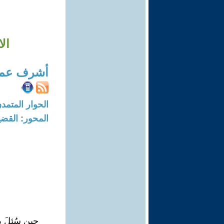
ال
أشرف عم
الحوار المتمدن-العدد: 4761 - 15
المحور: القضي
حين سُئِلَ 