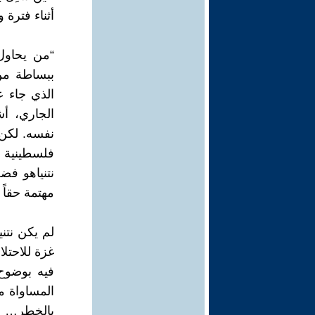
أثناء فترة و
“من يحاول 
ببساطة من 
الجاري، أ
نفسه. لكن 
فلسطينية 
نتنياهو فض
مهتمة حقاً 
لم يكن نتني
غزة للاحتل
فيه بوضوح 
المساواة مع
بالخطر… ال