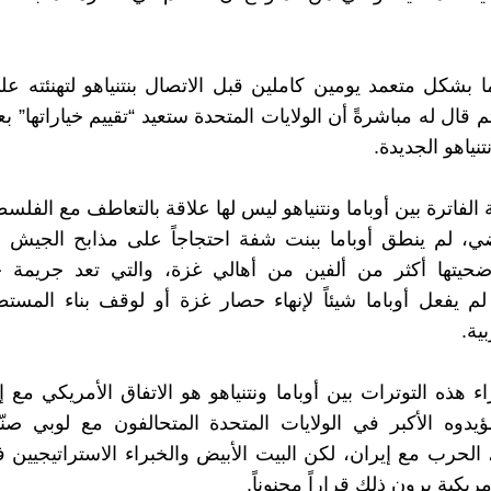
ما بشكل متعمد يومين كاملين قبل الاتصال بنتنياهو لتهنئته عل
ثم قال له مباشرةً أن الولايات المتحدة ستعيد “تقييم خياراتها” 
تنياهو الجديدة.
 الفاترة بين أوباما ونتنياهو ليس لها علاقة بالتعاطف مع الفلس
ضي، لم ينطق أوباما ببنت شفة احتجاجاً على مذابح الجيش ا
ضحيتها أكثر من ألفين من أهالي غزة، والتي تعد جريمة
لم يفعل أوباما شيئاً لإنهاء حصار غزة أو لوقف بناء المس
ية.
 هذه التوترات بين أوباما ونتنياهو هو الاتفاق الأمريكي مع إي
مؤيدوه الأكبر في الولايات المتحدة المتحالفون مع لوبي صنّ
، الحرب مع إيران، لكن البيت الأبيض والخبراء الاستراتيجيين 
مريكية يرون ذلك قراراً مجنوناً.