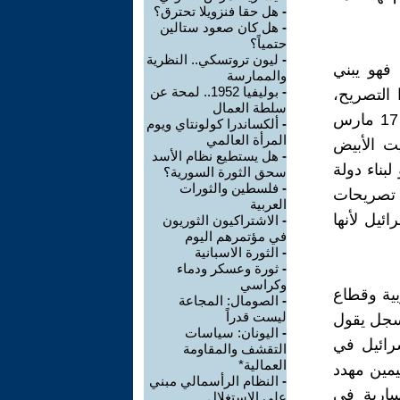
-
هل حقا فنزويلا تحترق؟
-
هل كان صعود ستالين
حتمياً؟
-
ليون تروتسكي.. النظرية
فهو يبني
والممارسة
-
بوليفيا 1952.. لمحة عن
 التصريح،
سلطة العمال
الذي جاء على لسان نتنياهو قبل أيام قليلة من الانتخابات المنعقدة في 17 مارس
-
ألكساندرا كولونتاي ويوم
المرأة العالمي
ت الأبيض
-
هل يستطيع نظام الأسد
بناء دولة
سحق الثورة السورية؟
-
فلسطين والثورات
 تصريحات
العربية
يل لأنها
-
الاشتراكيون الثوريون
في مؤتمرهم اليوم
-
الثورة الاسبانية
-
ثورة وعسكر ودماء
وكراسي
بية وقطاع
-
الصومال: المجاعة
ليست قدراً
مسجل يقول
-
اليونان: سياسات
رائيل في
التقشف والمقاومة
العمالية*
يمين مهدد
-
النظام الرأسمالي مبني
يسارية في
على الاستغلال