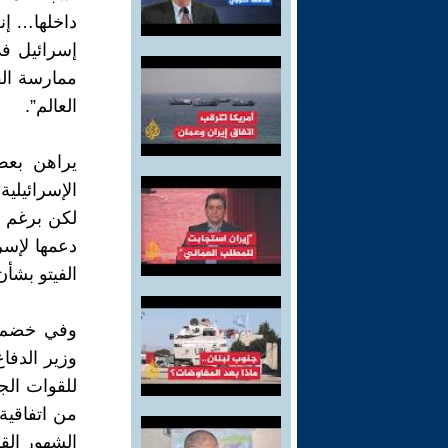
داخلها… إن
إسرائيل في
ممارسة الف
العالم”.
يراهن بعض
الإسرائيلية
لكن برغم ال
دعمها لإسر
الفيتو بشأ
وفي خضم ال
الشهور القل