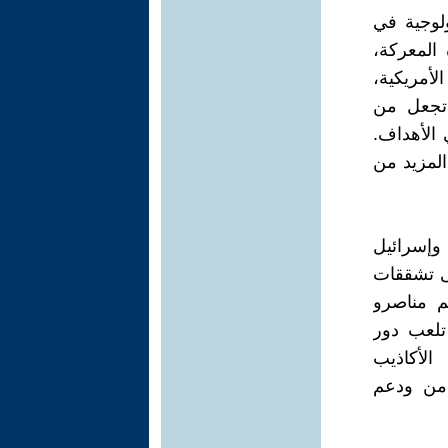
ولوجية في
المعركة،
لأمريكية،
ة تجعل من
الأهداف.
المزيد من
 وإسرائيل
لى تشققات
م مناصرو
 تلعب دور
الأكاذيب
امن ودعم