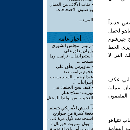
-
مئات الآلاف من العمال
يواصلون الاحتجاجات
المزيد.....
يس جديداً
ياهو لحمل
ح جيرشوم
أخبار عامة
-
رئيس مجلس الشورى
 يرى الخط
بإيران يعلق على
ك التي لا
-استعراضات- ترامب وما
يستخد ...
-
ساويرس يعلّق على
هجوم ترامب ضد
عبدالرحمن السيد بسبب
التي عكف
إسرائيل. ...
ان عملية
-
كيف نجح الحلفاء في
تهريب -سلاح هتلر
 المقيمون
العجيب- من بولندا المحتل
...
-
الجيش الأمريكي يتسلم
دفعة كبيرة من صواريخ
استخدمت لأول مرة ف ...
اب نتنياهو
-
-وول ستريت جورنال-:
ت السامة
ترامب يأمر بإجراء تحقيق