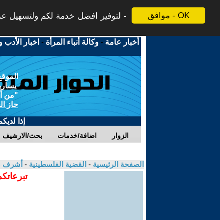
موافق - OK
لتوفير افضل خدمة لكم ولتسهيل عملي
أخبار عامة
-
وكالة أنباء المرأة
-
اخبار الأدب و
الموقع
يسارية
"من أج
حاز ال
إذا لديك
الزوار
اضافة/خدمات
بحث/الارشيف
الصفحة الرئيسية
-
القضية الفلسطينية
-
أشرف 
تبرعاتكم