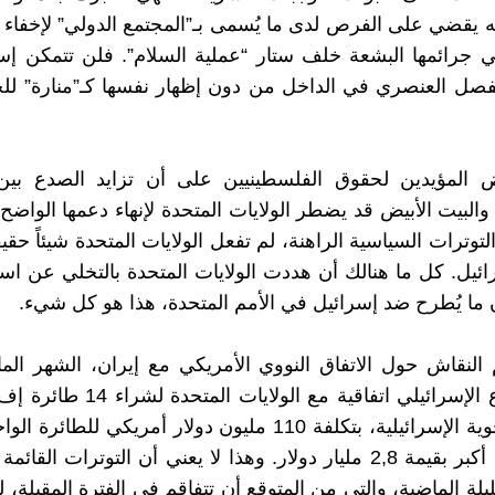
ه يقضي على الفرص لدى ما يُسمى بـ”المجتمع الدولي” لإخفاء 
 جرائمها البشعة خلف ستار “عملية السلام”. فلن تتمكن إس
صل العنصري في الداخل من دون إظهار نفسها كـ”منارة” للح
 المؤيدين لحقوق الفلسطينيين على أن تزايد الصدع بين
 والبيت الأبيض قد يضطر الولايات المتحدة لإنهاء دعمها الواضح
توترات السياسية الراهنة، لم تفعل الولايات المتحدة شيئاً حقيق
ائيل. كل ما هنالك أن هددت الولايات المتحدة بالتخلي عن ا
ن ما يُطرح ضد إسرائيل في الأمم المتحدة، هذا هو كل شيء.
نقاش حول الاتفاق النووي الأمريكي مع إيران، الشهر الما
للقوات الجوية الإسرائيلية، بتكلفة 110 مليون دولار أمريكي للط
من اتفاقية أكبر بقيمة 2,8 مليار دولار. وهذا لا يعني أن التوترات ال
يلة الماضية، والتي من المتوقع أن تتفاقم في الفترة المقبلة،