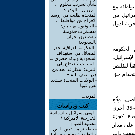
بشأن تسريب معلوم ...
تواطئه مع
-
-رويترز-: الولايات
رائيل من
المتحدة طلبت من روسيا
الإفراج عن مواطنها ...
رية لدول
-
الحوثيون يهاجمون
معسكرات حكومية
ويقصفون نجران
بالسعودية
-
الحكومة العراقية تحذر
 الحكومة
الفصائل من استهداف
 لإسرائيل.
السعودية وتؤكد حصري ...
-
لقاحات لا تحتاج إلى
ياً لتقليص
التبريد: ابتكار قد يحد من
ستخدام حق
هدر نصف اللقاح ...
-
الولايات المتحدة تستعد
لغزو كوبا
المزيد.....
ضي، وقّع
كتب ودراسات
وزير الدفاع الإسرائيلي اتفاقية مع الولايات المتحدة لشراء 14 طائرة إف-35 أخرى
-
لوبي إسرائيل والسياسة
ائرة الواحدة، كجزء
الخارجية الأميركية /
محمود الصباغ
قائمة على مدار
-
خطة ترامب: بين النص
 ليست ذات
والتطبيق / معتصم حمادة