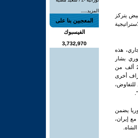
المزيد.....
بيض يتركز
المعجبين بنا على
ستراتيجية
الفيسبوك
3,732,970
كي، جون كيري، في 15 مارس الجاري، هذه
وري بشار
الأسد المدعوم من إيران، والتي قتلت حربه الهجمية ما يزيد عن 200 ألف من
طراف أخرى
 للتفاوض،
.
وريا يضمن
مع إيران،
لشاه.