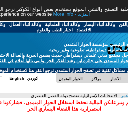
ة التصفح والنشر، الموقع يستخدم بعض أنواع الكوكيز نرجو النق
More info - المزيد
experience on our website
الفن
-
وكالة أنباء اليسار
-
وكالة أنباء العلمانية
-
وكالة أنباء العمال
-
وكا
الاقتصاد
-
اخبار الطب والعلوم
 الرئيسي لمؤسسة الحوار المتمدن
، علمانية، ديمقراطية، تطوعية وغير ربحية
ل مجتمع مدني علماني ديمقراطي حديث يضمن الحرية والعدالة الاجتم
حوار المتمدن على جائزة ابن رشد للفكر الحر والتى نالها أعلام في الفك
م مشاكل تقنية في تصفح الحوار المتمدن نرجو النقر هنا لاستخدام الموقع
كوردي
English
الاخبار
مراكز
الحوار المتمدن
عمر
- الانتخابات الإسرائيلية تفضح دولة الفصل العنصري
 وتبرعاتكن المالية تحفظ استقلال الحوار المتمدن، فشاركونا 
استمرارية هذا الفضاء اليساري الحر