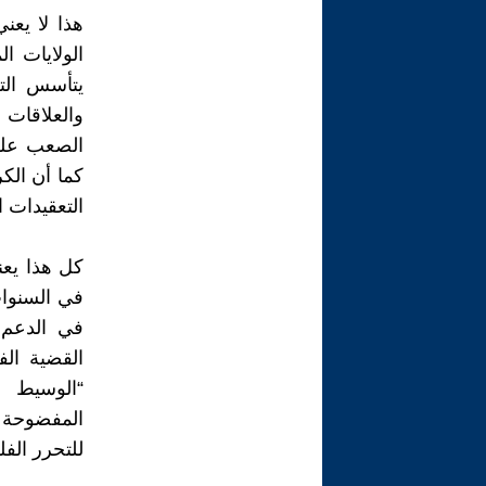
هذا لا يعن
الولايات ا
يتأسس التح
والعلاقات 
الصعب على
كما أن الكر
التعقيدات ا
كل هذا يعني
في السنوات 
في الدعم 
القضية الف
“الوسيط ا
المفضوحة 
للتحرر الف