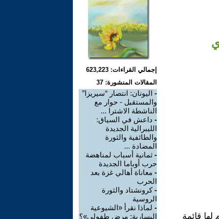
ي
إجمالي القراءات: 623,223
المقالات المنشورة: 37
-
اليونان: انتصار “سيريزا”
والمستقبل - حوار مع
الناشطة الاشترا ...
-
داعش في السياق:
الليبرالية الجديدة
والطائفية والثورة
المضادة ...
-
ثمانية أسباب لمناهضة
حرب أوباما الجديدة
-
معاناة أهالي غزة بعد
الحرب
-
كرونشتاد والثورة
الروسية
-
لماذا نقرأ «الشيوعية
 لها قائمة
اليسارية: مرض طفولي»؟