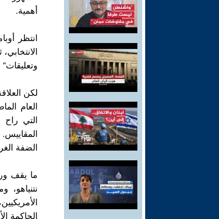
أهمية.
انتظر أوبا
الانتخابي، 
وتعليقات” ن
لكن العلاقة
العام الما
التي راح 
المقاييس. 
الضفة الغرب
ما يقف وراء
نتنياهو، و
الأمريكيين
الحاكمة الأ