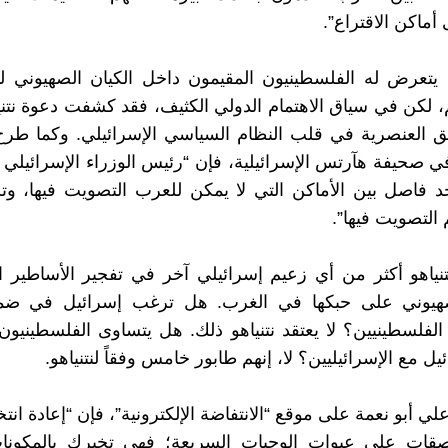
أماكن الاقتراع”.
 يتعرض له الفلسطينيون المقيمون داخل الكيان الصهيوني ل
م، لكن في سياق الاهتمام الدولي الكثيف، فقد كشفت دعوة نتن
ق العنصرية في قلب النظام السياسي الإسرائيلي. وكما طر
ي صحيفة هآرتس الإسرائيلية، فإن “رئيس الوزراء الإسرائيلي
 فاصل بين الأماكن التي لا يمكن للعرب التصويت فيها، وتل
التصويت فيها”.
نياهو أكثر من أي زعيم إسرائيلي آخر في تفجير الأساطير 
صهيوني على حبكها في الغرب. هل ترغب إسرائيل في ضم
الفلسطينيين؟ لا يعتقد نتنياهو ذلك. هل يتساوى الفلسطينيون
ل مع الإسرائيليين؟ لا، إنهم طابور خامس وفقاً لنتنياهو.
ي أبو نعمة على موقع “الانتفاضة الإلكترونية”، فإن “إعادة انتخ
صقات على عبوات الوجبات السريعة؛ فهي تخبرك بالمكونا