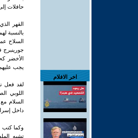
حافلات إلى 
القهر الذي
بالنسبة له
السلاح عم
جورينبرج ف
الأخضر كحد
يجب عليهم 
اخر الافلام
لقد فعل نت
اللوبي ال
السلام مع 
داخل إسرائي
وكما كتب عل
تشبه المل