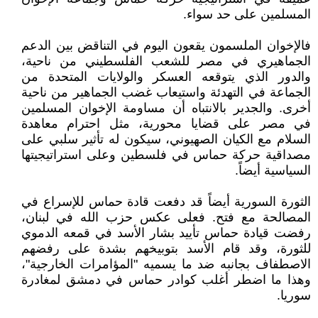
المسلمين على حد سواء.
فالإخوان الملسمون يقعون اليوم في التناقض بين الدعم
الجماهيري في مصر للشعب الفلسطيني من ناحية،
والدور الذي يتوقعه العسكر والولايات المتحدة من
الجماعة في التهدئة واستيعاب غضب الجماهير من ناحية
أخرى. والجدير بالانتباه أن مساومة الإخوان المسلمين
في مصر على قضايا محورية، مثل احترام معاهدة
السلام مع الكيان الصهيوني، سيكون له تأثير سلبي على
مصداقية حركة حماس في فلسطين وعلى استراتيجيتها
السياسية أيضاً.
الثورة السورية أيضاً قد دفعت قادة حماس للإسراع في
المصالحة مع فتح. فعلى عكس حزب الله في لبنان،
رفضت قيادة حماس تأييد بشار الأسد في قمعه الدموي
للثورة، وقد قام الأسد بتوبيخهم بشدة على رفضهم
الاصطفاف بجانبه ضد ما يسميه "المؤامرات الخارجية"،
وهذا ما اضطر أغلب كوادر حماس في دمشق لمغادرة
سوريا.