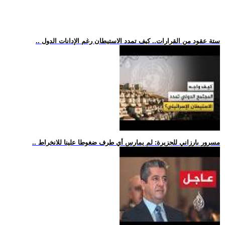
.. ستة عقود من القرارات.. كيف تمدد الاستيطان رغم الإدانات الدول
.. مسرور بارزاني للجزيرة: لم يمارس أي طرف ضغوطا علينا للانخراط