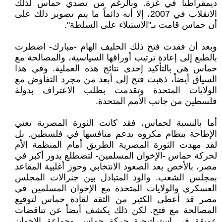
ديمقراطياً في غزة. وبالرغم من تصدي حماس لذلك
الانقلاب في 2007، إلا أنه دائماً ما يتم تصوير ذلك على
أن حماس قامت بـ"الاستيلاء على السلطة".
وبعد أن فقدت فتح ذلك الحليف الهام -مبارك- اضطرت
بالطبع إلى إعادة ترتيب أوراقها السياسية، والمصالحة مع
حماس هي بالتأكيد إحدى نتائج هذه العملية. وفي هذا
السياق أيضاً، ذهبت فتح إلى أبعد من مجرد التفاوض مع
الولايات المتحدة وتقدمت بطلب الاعتراف بدولة
فلسطين من جانب الأمم المتحدة.
أما بالنسبة لحماس، فقد كانت الثورة المصرية تعني
الإطاحة بنظام مكروه يدعم منافسها في فلسطين. بل
لقد مهدت الثورة المصرية الطريق أمام المنظمة الأم
لحركة حماس -الإخوان المسلمين- لتضطلع بدور أكبر في
مصر، بالأخص بعد الصعود الانتخابي وحوز أغلبية المقاعد
بمجلس الشعب. والود المتبادل بين جنرالات المجلس
العسكري والولايات المتحدة مع الإخوان المسلمين في
مصر قد أعطى الكثير من الثقة لقادة حماس لتوقيع
المصالحة مع فتح. لكن ذلك يكشف أيضاً عن تناقضات
عميقة في استراتيجية حركة حماس وجماعة الإخوان