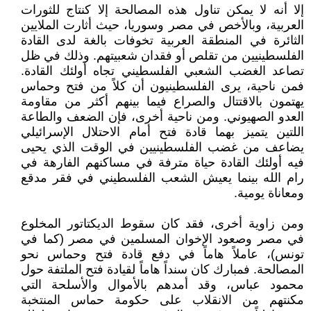
إلا أنه لا يمكن تناول هذه المصالحة إلا كنتاج للثورات
العربية، وبالأخص في مصر وسوريا، حيث أثارت الملايين
الثائرة في المنطقة العربية تخوفات بالغة لدى القادة
الفلسطينيين من تقلص أو فقدان شعبيتهم. وذلك في ظل
تصاعد الغضب الشعبي الفلسطيني تجاه أولئك القادة.
فمن ناحية، يرى الفلسطينيون أن كلاً من فتح وحماس
يهتمون بالاقتتال والصراع فيما بينهم أكثر من مقاومة
العدو الصهيوني. ومن ناحية أخرى، فإن الضعف والطاعة
اللتين يتميز بهما قادة فتح أمام الاحتلال الإسرائيلي
يضاعف من غضب الفلسطينيين في الوقت الذي يحيى
فيه أولئك القادة حياة مترفة في مساكنهم الفارهة في
رام الله بينما يعيش الشعب الفلسطيني في فقر مدقع
ومعاناة يومية.
ومن زاوية أخرى، فقد كان سقوط الديكتاتور المخلوع
في مصر وصعود الإخوان المسلمين في مصر (كما في
تونس)، عاملاً هاماً في دفع قادة فتح وحماس نحو
المصالحة. فمبارك كان سنداً هاماً لقيادة فتح الملتفة حول
محمود عباس، وقد أمدهم بالأموال والأسلحة التي
مكنتهم من الانقلاب على حكومة حماس المنتخبة