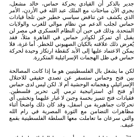
جدير بالذكر أن القيادي بحركة حماس، خالد مشعل،
يجري الآن مباحثات مع الملك عبد الله في الأردن، الأمر
الذي يكشف عن تناقض سياسي خطير حين تلجأ قيادات
حماس لجلب الدعم من نظام موالي للغرب والولايات
المتحدة. وذلك في حين أن النظام العسكري في مصر لن
يقبل أي تمركز لكوادر حماس في القاهرة مثلاً، فقد
يُعرض ذلك علاقته بالكيان الصهيوني للخطر. أما غزة، فلا
يمكن الاعتماد عليها إلى الأبد كنقطة ارتكاز وحيدة لحركة
حماس في ظل الهجمات الإسرائيلية المتكررة.
لكن ما يشغل بال الفلسطينيين هو ما إذا كانت المصالحة
بين فتح وحماس ستسفر عن تصدي حقيقي للاحتلال
الإسرائيلي وهجماته الوحشية أم لا. لكن ليس لدى حماس
أو فتح أي استراتيجية ترمي إلى تحرير فلسطين.
فقيادات فتح تتميز بخسة وجبن لا غبار عليهما وتخشى أي
تحركات جماهيرية من أسفل، وقد كان ذلك واضحاً أثناء
مظاهرات التضامن مع الثورة المصرية في رام الله
والتي سرعان ما تعاملت معها السلطة الفلسطينية بقمع
عنيف.