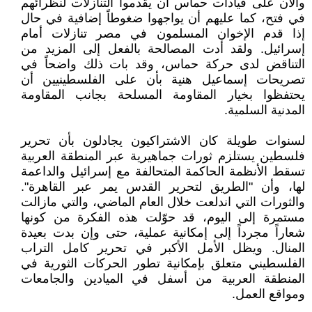
والآن على قيادات حماس أن يقدموا التنازلات لنظرائهم
في فتح، كما عليهم أن يواجهوا ضغوطاً إضافية في حال
إذا قدم الإخوان المسلمون في مصر تنازلات أمام
إسرائيل. ولقد أدت المصالحة بالفعل إلى المزيد من
التناقض لدى حركة حماس، وقد بات ذلك واضحاً في
تصريحات إسماعيل هنية بأن على الفلسطينيين أن
يحتفظوا بخيار المقاومة المسلحة بجانب المقاومة
المدنية السلمية.
لسنوات طويلة كان الاشتراكيون يجادلون بأن تحرير
فلسطين يستلزم ثورات جماهيرية عبر المنطقة العربية
تسقط الأنظمة الحاكمة المتحالفة مع إسرائيل والداعمة
لها، وأن "الطريق لتحرير القدس يمر عبر القاهرة".
والثورات التي اندلعت خلال العام الماضي، والتي مازالت
مستمرة إلى اليوم، قد حوّلت هذه الفكرة من كونها
شعاراً مجرداً إلى إمكانية عملية، حتى وإن بدت بعيدة
المنال. ويظل الأمل الأكبر في تحرير كامل التراب
الفلسطيني متعلق بإمكانية تطور الحركات الثورية في
المنطقة العربية من أسفل في الميادين والجامعات
ومواقع العمل.