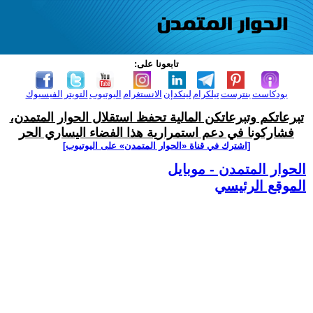
تابعونا على:
بودكاست
بنترست
تيلكرام
لينكدإن
الانستغرام
اليوتيوب
التويتر
الفيسبوك
تبرعاتكم وتبرعاتكن المالية تحفظ استقلال الحوار المتمدن،
فشاركونا في دعم استمرارية هذا الفضاء اليساري الحر
[اشترك في قناة ‫«الحوار المتمدن» على اليوتيوب]
الحوار المتمدن - موبايل
الموقع الرئيسي