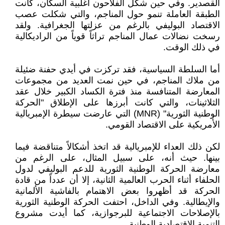
القصدير. وفي حين شكل الفلاحون أغلبية السكان، كانت
الطبقة العاملة تنمو حول المناجم، والتي شكلت عصب
الاقتصاد البوليفي بالرغم من عزلتها الجغرافية. ولقد
رسخت نضالات عمال المناجم تراثاً قوياً من الراديكالية
في ذلك الوقت.
أما السلطة السياسية، فقد تركزت في أيدي حفنة ضئيلة
من ملاك المناجم، في حين نمت العديد من مجموعات
المعارضة المتنافسة منذ فترة الكساد الكبير خلال عقد
الثلاثينات، والتي كانت أبرزها على الإطلاق "الحركة
الوطنية الثورية" (MNR) التي عارضت سيطرة الإمبريالية
الأمريكية على الاقتصاد القومي.
لكن ذلك العداء للإمبريالية قد اتخذ أشكالاً متناقضة فيما
بينها. حيث أنه، على سبيل المثال، على الرغم من
معارضة الحركة الوطنية الثورية للدعم البوليفي لدول
الحلفاء أثناء الحرب العالمية الثانية، إلا أن عدداً من قادة
الحركة قد أظهروا بعض الاهتمام بالفاشية الألمانية
والإيطالية. وفي الداخل، احتفت الحركة الوطنية الثورية
بالإصلاحات الاجتماعية للبرجوازية، كما أيدت مشروع
التنمية الاقتصادية الوطنية.