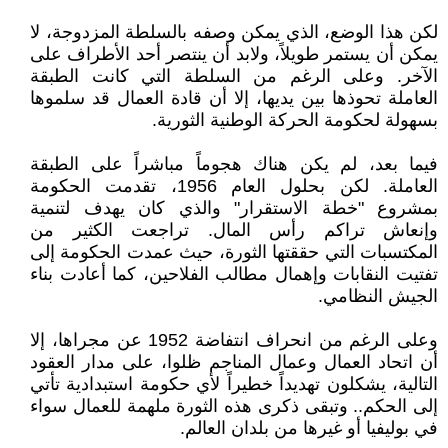
لكن هذا الوضع، الذي يمكن وصفه بالسلطة المزدوجة، لا
يمكن أن يستمر طويلاً، ولابد أن ينتصر أحد الأطراف على
الآخر. وعلى الرغم من السلطة التي كانت الطبقة
العاملة تحوذها بين يديها، إلا أن قادة العمال قد سلموها
بسهولة لحكومة الحركة الوطنية الثورية.
فيما بعد، لم يكن هناك هجوماً مباشراً على الطبقة
العاملة. لكن بحلول العام 1956، تقدمت الحكومة
بمشروع "خطة الاستقرار" والذي كان يهدف لتنمية
وإنعاش تراكم رأس المال. تراجعت الكثير من
المكتسبات التي حققتها الثورة، حيث عمدت الحكومة إلى
تفتيت النقابات وإهمال مطالب الفلاحين، كما أعادت بناء
الجيش النظامي.
وعلى الرغم من انحراف انتفاضة 1952 عن مجراها، إلا
أن اتحاد العمال وعمال المناجم ظلوا، على مدار العقود
التالية، يشكلون تهديداً خطيراً لأي حكومة استبدادية تأتي
إلى الحكم.. وتبقى ذكرى هذه الثورة ملهمة للعمال سواء
في بوليفيا أو غيرها من بلدان العالم.