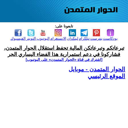
تابعونا على:
بودكاست
بنترست
تيلكرام
لينكدإن
الانستغرام
اليوتيوب
التويتر
الفيسبوك
تبرعاتكم وتبرعاتكن المالية تحفظ استقلال الحوار المتمدن،
فشاركونا في دعم استمرارية هذا الفضاء اليساري الحر
[اشترك في قناة ‫«الحوار المتمدن» على اليوتيوب]
الحوار المتمدن - موبايل
الموقع الرئيسي