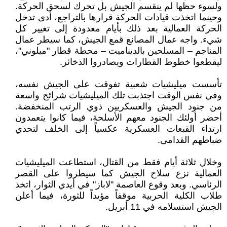
ولسوء حظها لم ينقسم الجيش بل تحرك لسحق الحركة.
وحينما اتخذت قيادات الحركة قرارها بالتراجع، أدى تدخل
الحركة العمالية بعد ذلك بأيام معدودة إلى تغيير كل
شيء. واجه عمال المصانع قمع الجيش، كما سيطر عمال
المناجم – المسلحين بالديناميت – محطة قطار "ميلوني"،
ليقطعوا خطوط القطارات ويصادروا الذخائر.
تأسست ميليشيات شعبية تفوقت على الجيش نفسه،
وفي نفس الوقت اجتذبت تلك الميليشيات شرائح واسعة
من جنود الجيش والعسكريين ذوي الرتب المنخفضة.
أحضر أولئك الجنود معهم الأسلحة، فيما كانوا يتعمدون
ارتداء القبعات العسكرية عكسياً إلى الخلف لتحدي
ضباطهم القدامى.
وخلال ثلاثة أيام فقط من القتال، استطاعت الميليشيات
العمالية نزع سلاح الجيش كما سيطروا على القصر
الرئاسي. وبعد وقوع العاصمة "لاباز" في أيدي الثوار، اتخذ
طلاب الكلية الحربية موقفاً مؤيداً للثورة، فيما أعلن
الجيش استسلامه في 11 أبريل.