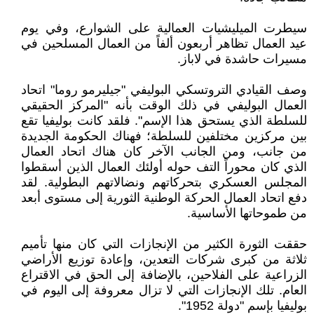
سيطرت الميليشيات العمالية على الشوارع، وفي يوم
عيد العمال تظاهر أربعون ألفاً من العمال المسلحين في
مسيرات حاشدة في لاباز.
وصف القيادي التروتسكي البوليفي "جيليرمو روما" اتحاد
العمال البوليفي في ذلك الوقت بأنه "المركز الحقيقي
للسلطة الذي يستحق هذا الإسم". فلقد كانت بوليفيا تقع
بين مركزين مختلفين للسلطة؛ فهناك الحكومة الجديدة
من جانب، ومن الجانب الآخر كان هناك اتحاد العمال
الذي كان محوراً التف حوله أولئك العمال الذين أسقطوا
المجلس العسكري بتحركاتهم ونضالاتهم البطولية. لقد
دفع اتحاد العمال الحركة الوطنية الثورية إلى مستوى أبعد
من طموحاتها الأساسية.
حققت الثورة الكثير من الإنجازات التي كان منها تأميم
ثلاثة من كبرى شركات التعدين، وإعادة توزيع الأراضي
الزراعية على الفلاحين، بالإضافة إلى الحق في الاقتراع
العام. تلك الإنجازات التي لا تزال معروفة إلى اليوم في
بوليفيا بإسم "دولة 1952".