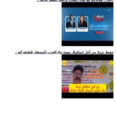
.. حفيظ يزوغ: من أجل استكمال مهمة بناء الحزب المستقل للطبقة الع