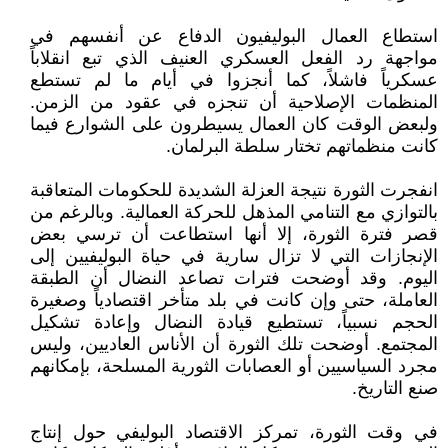
استطاع العمال البوليفيون الدفاع عن أنفسهم في
مواجهة رد الفعل العسكري العنيف الذي تبع انقلاباً
عسكرياً فاشلاً، كما أنجزوا في أيام ما لم تستطع
المنظمات الإصلاحية أن تنجزه في عقود من الزمن.
ولبعض الوقت كان العمال يسيطرون على الشوارع فيما
كانت منظماتهم تختار سلطة البرلمان.
انفجرت الثورة نتيجة العزلة الشديدة للحكومات المتعاقبة
بالتوازي مع التنامي المذهل للحركة العمالية. وبالرغم من
قصر فترة الثورة، إلا أنها استطاعت أن ترسي بعض
الإنجازات التي لا تزال سارية في حياة البوليفيين إلى
اليوم. وقد أوضحت فترات تصاعد النضال أن الطبقة
العاملة، حتى وإن كانت في بلد متأخر اقتصادياً وصغيرة
الحجم نسبياً، تستطيع قيادة النضال وإعادة تشكيل
المجتمع. أوضحت تلك الثورة أن الأناس العاديين، وليس
مجرد السياسيين أو العصابات الثورية المسلحة، بإمكانهم
صنع التاريخ.
في وقت الثورة، تمركز الاقتصاد البوليفي حول إنتاج