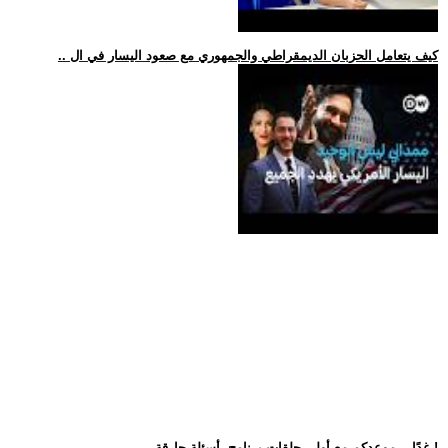
.. كيف يتعامل الحزبان الديمقراطي والجمهوري مع صعود اليسار في ال
.. غدًا... موعدكم مع أولى حلقات برنامج -أسئلة حارقة-!