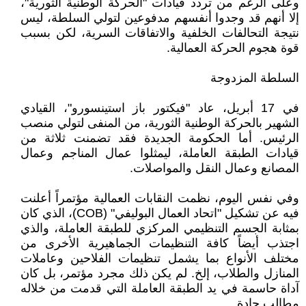
وعلى الرغم من تردد قيادات "الحركة الوطنية الثورية"،
إلا أنهم قد وجدوا أنفسهم مدفوعين لتولي السلطة، ليس
نتيجة التحالفات الخلفية والاتفاقات السرية، لكن بسبب
قوة هجوم الحركة العمالية.
السلطة المزدوجة
في 17 أبريل، عاد "فيكتور باز استينسورو"، القيادي
الشهير بالحركة الوطنية الثورية، من المنفى لتولي منصب
الرئيس. أما الحكومة الجديدة فقد تضمنت ثلاثة من
قيادات الطبقة العاملة، ليمثلوا عمال المناجم وعمال
المصانع وعمال النقل والمواصلات.
وفي نفس اليوم، نظمت النقابات العمالية مؤتمراً أعلنت
فيه عن تشكيل "اتحاد العمال البوليفي" (COB)، الذي كان
بمثابة الجسم التنظيمي المركزي للطبقة العاملة، والذي
اجتذب أيضاً كافة التنظيمات الجماهيرية الأخرى من
مختلف الأنواع بما يشمل تنظيمات الفلاحين وعاملات
المنازل والطلاب، إلخ. لم يكن ذلك مجرد مؤتمر، بل كان
آداة حاسمة في يد الطبقة العاملة التي قدمت من خلاله
مطالب جادة.