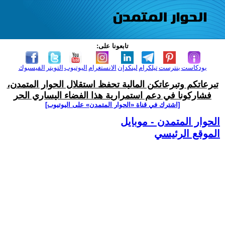
تابعونا على:
بودكاست
بنترست
تيلكرام
لينكدإن
الانستغرام
اليوتيوب
التويتر
الفيسبوك
تبرعاتكم وتبرعاتكن المالية تحفظ استقلال الحوار المتمدن،
فشاركونا في دعم استمرارية هذا الفضاء اليساري الحر
[اشترك في قناة ‫«الحوار المتمدن» على اليوتيوب]
الحوار المتمدن - موبايل
الموقع الرئيسي