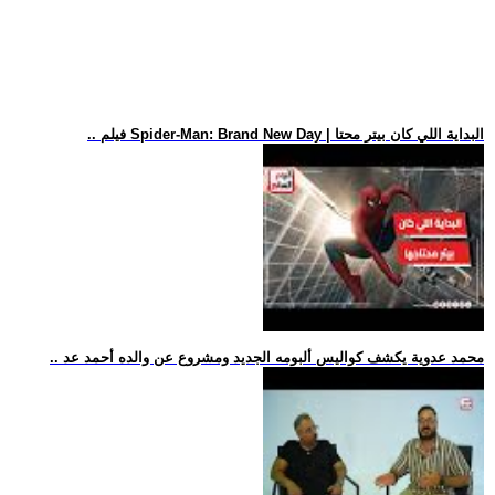
.. فيلم Spider-Man: Brand New Day | البداية اللي كان بيتر محتا
.. محمد عدوية يكشف كواليس ألبومه الجديد ومشروع عن والده أحمد عد