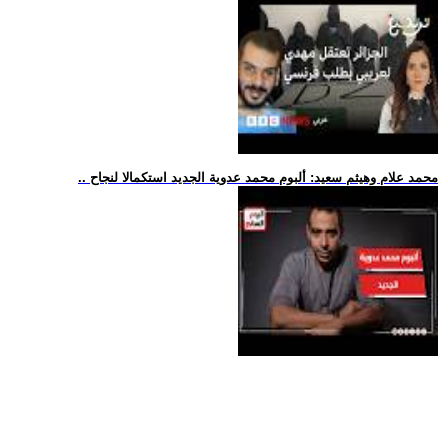
.. محمد علام وهيثم سعيد: ألبوم محمد عدوية الجديد استكمالا لنجاح