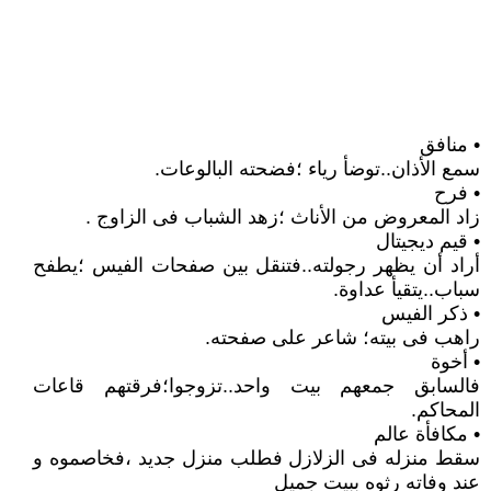
• منافق
سمع الأذان..توضأ رياء ؛فضحته البالوعات.
• فرح
زاد المعروض من الأناث ؛زهد الشباب فى الزاوج .
• قيم ديجيتال
أراد أن يظهر رجولته..فتنقل بين صفحات الفيس ؛يطفح
سباب..يتقيأ عداوة.
• ذكر الفيس
راهب فى بيته؛ شاعر على صفحته.
• أخوة
فالسابق جمعهم بيت واحد..تزوجوا؛فرقتهم قاعات
المحاكم.
• مكافأة عالم
سقط منزله فى الزلازل فطلب منزل جديد ،فخاصموه و
عند وفاته رثوه ببيت جميل