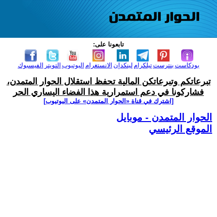
تابعونا على:
بودكاست
بنترست
تيلكرام
لينكدإن
الانستغرام
اليوتيوب
التويتر
الفيسبوك
تبرعاتكم وتبرعاتكن المالية تحفظ استقلال الحوار المتمدن،
فشاركونا في دعم استمرارية هذا الفضاء اليساري الحر
[اشترك في قناة ‫«الحوار المتمدن» على اليوتيوب]
الحوار المتمدن - موبايل
الموقع الرئيسي