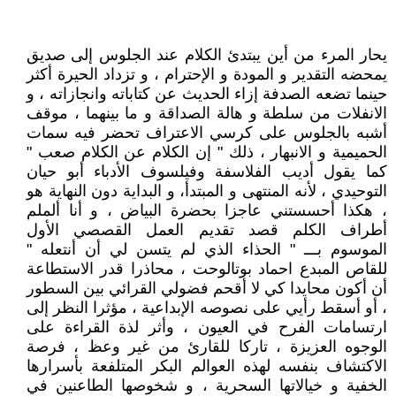
يحار المرء من أين يبتدئ الكلام عند الجلوس إلى صديق
يمحضه التقدير و المودة و الإحترام ، و تزداد الحيرة أكثر
حينما تضعه الصدفة إزاء الحديث عن كتاباته وانجازاته ، و
الانفلات من سلطة و هالة الصداقة و ما بينهما ، موقف
أشبه بالجلوس على كرسي الاعتراف تحضر فيه سمات
الحميمية و الانبهار ، ذلك " إن الكلام عن الكلام صعب "
كما يقول أديب الفلاسفة وفيلسوف الأدباء أبو حيان
التوحيدي ، لأنه المنتهى و المبتدأ، و البداية دون النهاية هو
، هكذا أحسستني عاجزا بحضرة البياض ، و أنا ألملم
أطراف الكلم قصد تقديم العمل القصصي الأول
الموسوم بـــ " الحذاء الذي لم يتسن لي أن أنتعله "
للقاص المبدع احماد بوتالوحت ، محاذرا قدر الاستطاعة
أن أكون محايدا كي لا أقحم فضولي القرائي بين السطور
، أو أسقط رأيي على نصوصه الإبداعية ، مؤثرا النظر إلى
ارتسامات الفرح في العيون ، وأثر لذة القراءة على
الوجوه العزيزة ، تاركا للقارئ من غير وعظ ، فرصة
الاكتشاف بنفسه لهذه العوالم البكر المتلفعة بأسرارها
الخفية و خيالاتها السحرية ، و شخوصها الطاعنين في