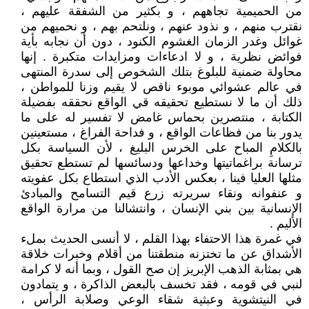
من الحميمية تجاههم ، و بكثير من الشفقة عليهم ،
نقترب منهم ، و نذود عنهم ، ونلتحم بهم ، و نحميهم من
غوائل وغدر الزمان الغشوم الكنود ، دون أن نجابه بأية
فوائض نظرية ، و لا ادعاءات ومزايدات متكبرة . إنها
محاولة ضمنية للبلوغ بتلك الشخوص إلى سدرة المنتهى
في عالم عشوائي موبوء ناقص لا يقيم وزنا للمواطن ،
ذلك أن ما لا نستطيع تحقيقه قي الواقع نحققه بفضيلة
الكتابة ، منتصرين بحماس غامض لا تفسير له على ما
يدور بنا من فظاعات الواقع ، و فداحة الفراغ ، مستعينين
بالكلامِ المباح على الخرس البليغ ، لأن السياسة بكل
ترسانة براغماتيتها وخداعها ودسائسها لم تستطع تحقيق
مثلها العليا فينا ، بعكس الأدب الذي استطاع بكل عفويته
و عنفوانه ونقاء سريرته زرع قيم التسامح والمبادئ
الإنسانية بين بني الإنسان ، وانتشالنا من مرارة الواقع
الأليم .
في غمرة هذا الاحتفاء بهذا القلم ، لا أنسى الحديث بملء
الأشداق عن ما تختزنه منطقتنا من أقلام وخبرات خلاقة
هي بمثابة الذهب الإبريز إن صح القول ، وبما أنه لا كرامة
لنبي في قومه ، فقد تخسف بالبعض الذاكرة ، و يتمادون
في النيتشوية وعبثية شقاء الوعي وصلابة الرأس ،