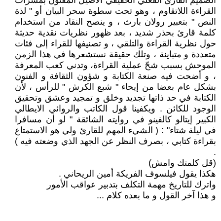
الصميم القارئ الفعلي الحقيقي الأصيل المفتون بمسرات
القراءة اللاتقاوم ، وهو تحت سطوة سحر البيان أو " لذة
النص " بتعبير رولان بارث ، و ينصح النقاد من استخدام
كلمة قارئ بحذر شديد ، بعد ظهور نظريات نقدية حديثة
حول نظرية القراءة والتلقي ، و تصنيفها للقراء إلى فئات
متعددة و متباينة ، وتلك حقيقة نستشعرها في هذا الزمن
الموحش بسبب شحّ عملية القراءة، وتدني كعب المعرفة
، و أضحت فيه صنعة الكتابة و شؤون الثقافة و الفنون
بشكل عام بعضا من إيحاء " شبع الكرش " للرأس ، لأن
الكتابة في حد ذاتها تجديد وخلق و تمجيد وعشق وتحقيق
الوجود للكائن . ويكفينا قول الكاتب والروائي الايطالي
الكبير إيتالو كالفينو في روايته الشائقة " لو أن مسافرا
في ليلة شتاء" : ( الشيء المهم للقارئ ولي هو الاستمتاع
بقراءة كتابي ، بصرف النظر عن الجهد الذي وضعته فيه )
.
(قل كلمتك وامش)
هكذا يقول فيلسوف الفريكة أمين الريحاني .
واترك للتاريخ مهمة التكلف بتدبير عواقب الأمور
و هذا آخر القول و ما بعده كلام ...