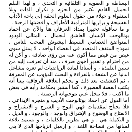
البساطة و العفوية و التلقائية و التحدي ، و لهذا القلم
الجميل القادم بكثير من الحزم و نكران الذات وبلا
استقواء و خيلاء من حقول العلوم الحقة إلى باحة الآداب
الفسيحة و براريها المترامية الأطراف و أفضيتها الرحبة .
و ما سأقوله تحبيرا بمداد العرفان هنا والآن عن احماد
بوتالوحت الإنسان العاشق للجمال ، المثالي الودود
المتواضع العصامي البسيط البشوش المحب للناس ،
نموذج المثقف المتعدد في الفضاء الواحد ، لا يمثل سوى
غيض من فيض مما أكون عنه من رؤى صادقة ، و أكن له
من احترام و تقدير أخوي صرف ، منذ أن تعرفت إليه من
سنين التلمذة ، و أستاذا لمادة الرياضيات لم تغره مشاغل
الدنيا عن الشغف بالقراءة و البحث الدؤوب عن المعرفة
، ثم اكتشفت بعد ذلك و بحكم العلاقة الرفاقية بيننا أنه
يكتب القصة القصيرة ، كما أستنير بحكامة رأيه في بعض
ما اكتب ، فلا يبخل علي بتوجيهاته الرصينة .
أما القول عن احماد بوتالوحت الأديب و منجزه الإبداعي ،
فلا يحتاج لمقدمات فهي البوح و الشرح و الانشراح و
الانفتاح و الوضوح و الإشراق والوجد ، والوجود ، و الذيل ،
و التكملة هي . و هي تطريز بالكلمات ، و تستمد بلاغة
لسانها من فصاحة اللغة ، و إزميل انزياحها الذي لا يني