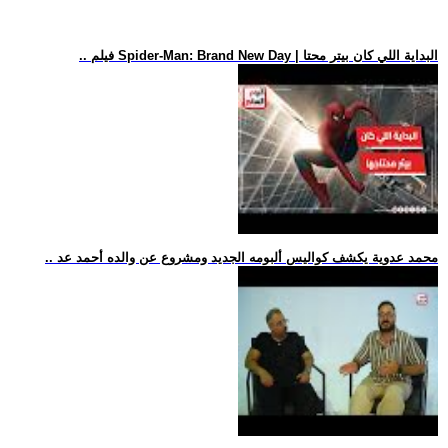
.. فيلم Spider-Man: Brand New Day | البداية اللي كان بيتر محتا
.. محمد عدوية يكشف كواليس ألبومه الجديد ومشروع عن والده أحمد عد