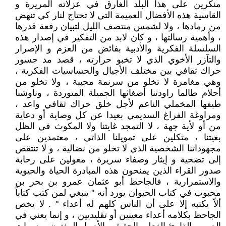
منكرين على هذا البلد الغارق في عزلاته المريرة و
القاسية هذه الأفضال العميمة التي لا تحتاج لنار كي تنهض
من رمادها ، ولا لشمس منتصف الليل لتبيان رفعة قدرها
، وأهمية رسالتها ، و كان لابد من التفكير في إصدار هذه
السلسلة الفكرية والأدبية بفائض من العزم و الإصرار
والتآزر الأخوي الذي لا تخبو حرارته ، قصد مد جسور
حراك ثقافي بين مختلف الأجيال والحساسيات الفكرية ،
وهي مغامرة لا تخلو من سرنمة محببة ، ولا تخلو من
أحلام طالما راودتنا أضغاثها الجميلة المتوردة ، وناوشنا
طيفها المخملي الناعم لأجل خلق حراك ثقافي واعد ،
ومراوغة الفراغ السديمي بعيدا عن كل وصاية أو دعاية
من أو لأية جهة ، لا التمجد غايتنا ولا المكوث في الظل
بغيتنا ، متكلين على تمويلنا الذاتي ، معتمدين على
مجهوداتنا الشخصية الذي لا تخلو من نضالية ، و لا تنتقص
إلى تضحية و إيثار وصفاء سريرة ، معولين على رحابة
صدور القراء الذين يمنحون هذه المبادرة الحياة والحيوية
والاستمرارية ، فالجاحظ أبو عثمان عمرو بن بحر بن
محبوب في كتاب الحيوان يورد أنه " ينبغي لمن كتب كتاباً
ألاّ يكتبه إلا على أن الناس كلهم له أعداء " . لا يخص
الجاحظ بكلامه أعداء معينين أو تقليديين ، و إنما يعني في