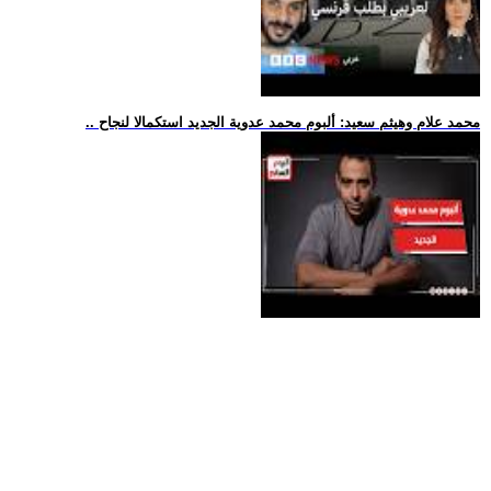
.. محمد علام وهيثم سعيد: ألبوم محمد عدوية الجديد استكمالا لنجاح