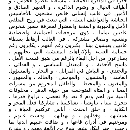
حفرا في الذاكرة الجمعية ، مستعينا بفطرة الحدس ، و
أطياف الخيال و وشوم الذاكرة ، و التعبير الصادق و
الأمين في قالب إنساني خالص مشحون بالأحاسيس
الجياشة والعواطف النبيلة ، التي تبعث في روح المتلقي
الأمل والحيوية و المتعة والفضول لمعرفة مصير شخوص
عاديين تماما ، ذوي مرجعيات اجتماعية واقتصادية
ونفسية ومصائر مشتركة ، في الغالب أرهاط بسطاء
عاديين يعيشون بيننا ، يكبرون رغم أنفهم ، يكابرون رغم
جسامة العبء والإكراهات المعيشية التي تجابههم ،
يصارعون من اجل البقاء بالرغم من ضيق فسحة الأمل ،
ماسح الأحذية ، و المعتقل السياسي ، و الفدائي ،
والجندي ، و النباش في المزابل ، و البحار ، والمسؤول
الفاسد ، والمتسول ، والمومس ، والحالم ، والمقهور ،
والمغبون ، والمحبط ، والطفل المحروم من مسرات
الصبا ، و الفتاة المتوجسة من خبيئة الدهر ، مخلوقات
آدمية من لحم ودم لا تعد ولا تحصى ، تراوغ قدرها ،
تتحرك بيننا ، تناوشنا ، تشاكسنا ، تشاركنا فعل المحو و
الكتابة ، و خلق الحدث ، أناس عركتهم الحياة ، و
همشتهم ، وخذلتهم ، و بهدلتهم ، وقست عليهم ،
ومرغتهم في أدران قاعها ، و ضاقت عليهم الدنيا بما
رحبت ، حتى لنكاد نشعر بنوع من الألفة معهم ، و بشيء