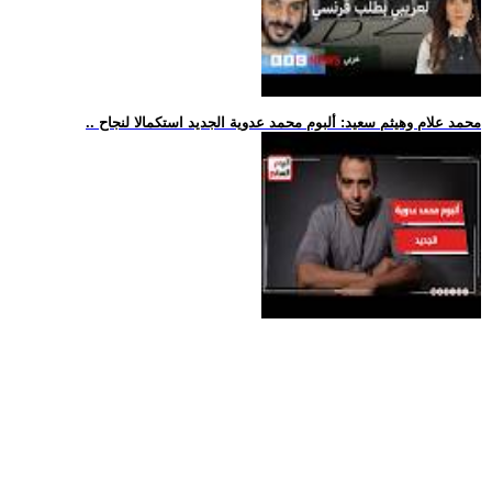
.. محمد علام وهيثم سعيد: ألبوم محمد عدوية الجديد استكمالا لنجاح