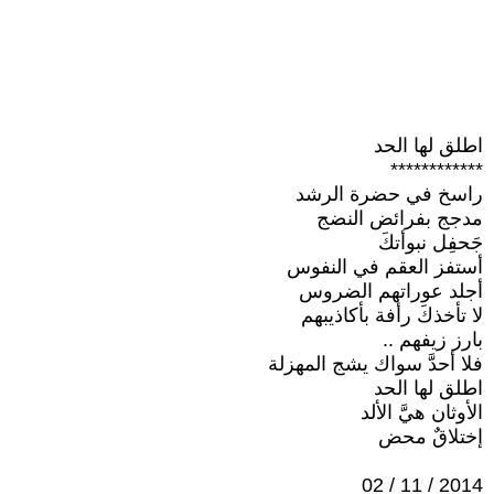
اطلق لها الحد
************
راسخ في حضرة الرشد
مدجج بفرائض النضج
جَحفِل نبوأتكَ
أستفز العقم في النفوس
أجلد عوراتهم الضروس
لا تأخذكَ رأفة بأكاذيبهم
بارز زيفهم ..
فلا أحدَّ سواك يشج المهزلة
اطلق لها الحد
الأوثان هيَّ الألد
إختلاقٌ محض
2014 / 11 / 02