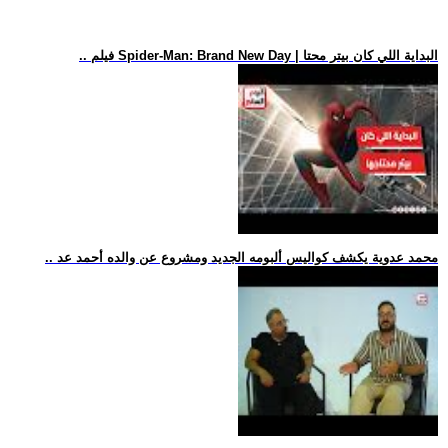
.. فيلم Spider-Man: Brand New Day | البداية اللي كان بيتر محتا
.. محمد عدوية يكشف كواليس ألبومه الجديد ومشروع عن والده أحمد عد