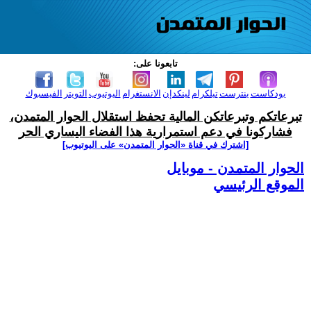
تابعونا على:
بودكاست
بنترست
تيلكرام
لينكدإن
الانستغرام
اليوتيوب
التويتر
الفيسبوك
تبرعاتكم وتبرعاتكن المالية تحفظ استقلال الحوار المتمدن،
فشاركونا في دعم استمرارية هذا الفضاء اليساري الحر
[اشترك في قناة ‫«الحوار المتمدن» على اليوتيوب]
الحوار المتمدن - موبايل
الموقع الرئيسي