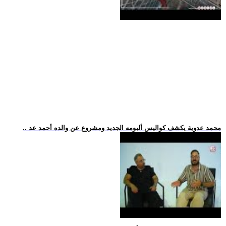
.. محمد عدوية يكشف كواليس ألبومه الجديد ومشروع عن والده أحمد عد