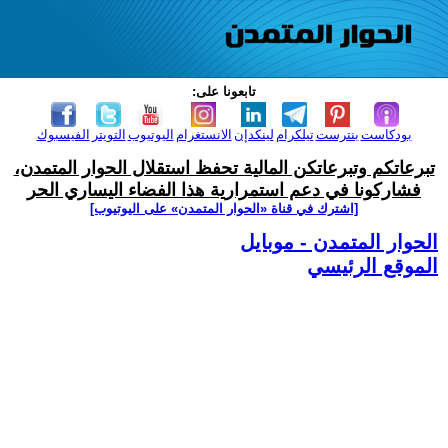
تابعونا على:
بودكاست
بنترست
تيلكرام
لينكدإن
الانستغرام
اليوتيوب
التويتر
الفيسبوك
تبرعاتكم وتبرعاتكن المالية تحفظ استقلال الحوار المتمدن،
فشاركونا في دعم استمرارية هذا الفضاء اليساري الحر
[اشترك في قناة ‫«الحوار المتمدن» على اليوتيوب]
الحوار المتمدن - موبايل
الموقع الرئيسي