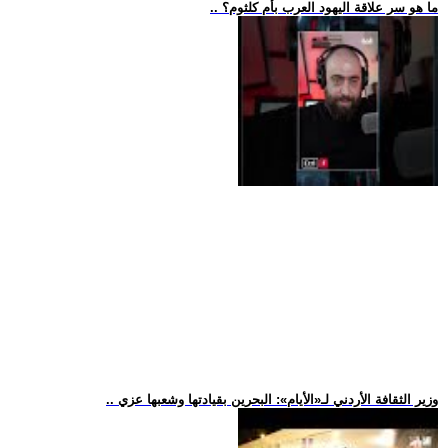
.. ما هو سر علاقة اليهود العرب بأم كلثوم؟
.. وزير الثقافة الأردني لـ«الأيام»: البحرين بقيادتها وشعبها عزي