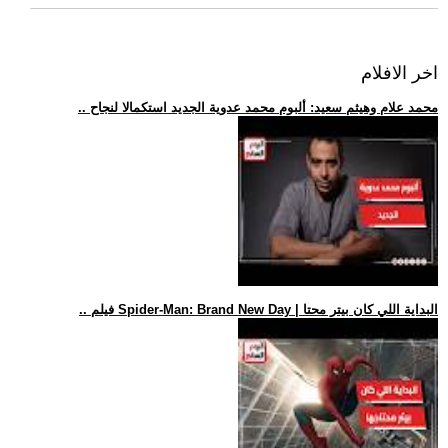
اخر الافلام
.. محمد علام وهيثم سعيد: ألبوم محمد عدوية الجديد استكمالا لنجاح
.. فيلم Spider-Man: Brand New Day | البداية اللي كان بيتر محتا