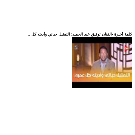
.. كلمة أخيرة -الفنان توفيق عبد الحميد: التمثيل حياتي وأديته كل