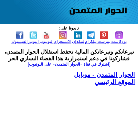
تابعونا على:
بودكاست
بنترست
تيلكرام
لينكدإن
الانستغرام
اليوتيوب
التويتر
الفيسبوك
تبرعاتكم وتبرعاتكن المالية تحفظ استقلال الحوار المتمدن،
فشاركونا في دعم استمرارية هذا الفضاء اليساري الحر
[اشترك في قناة ‫«الحوار المتمدن» على اليوتيوب]
الحوار المتمدن - موبايل
الموقع الرئيسي