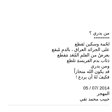
من يدري ؟
*********
لحُمة وسكين تَقطع
على الجرائد العراق ، بالدمِ مُبقع
يعرضُ من الفلمِ المُعَد مَقطع
ذئاب بدم الفريسةِ تلطع
ومن يدري
قد يكون الله منحازاً
فكيفَ لهُ أن يردع !
2014 /07 / 05
المهجر
حبيب محمد تقي