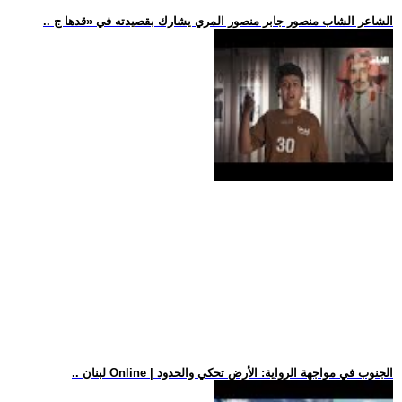
.. الشاعر الشاب منصور جابر منصور المري يشارك بقصيدته في «قدها ج
.. لبنان Online | الجنوب في مواجهة الرواية: الأرض تحكي والحدود