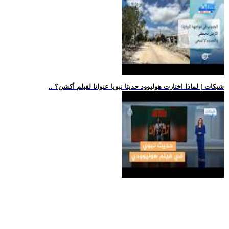
.. شبكات | لماذا اختارت هوليوود حديثا نبويا عنوانا لفيلم أكشن؟