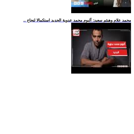
.. محمد علام وهيثم سعيد: ألبوم محمد عدوية الجديد استكمالا لنجاح