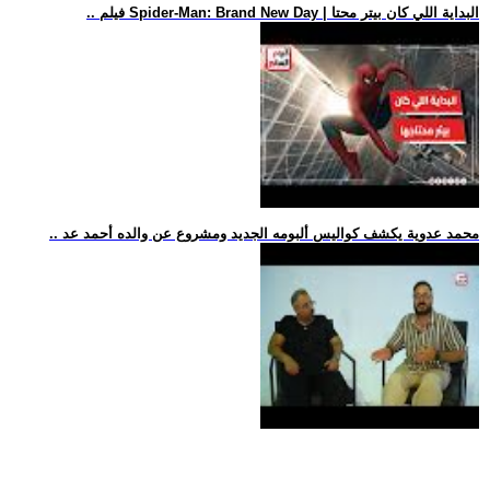
.. فيلم Spider-Man: Brand New Day | البداية اللي كان بيتر محتا
.. محمد عدوية يكشف كواليس ألبومه الجديد ومشروع عن والده أحمد عد