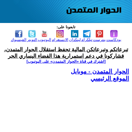
تابعونا على:
بودكاست
بنترست
تيلكرام
لينكدإن
الانستغرام
اليوتيوب
التويتر
الفيسبوك
تبرعاتكم وتبرعاتكن المالية تحفظ استقلال الحوار المتمدن،
فشاركونا في دعم استمرارية هذا الفضاء اليساري الحر
[اشترك في قناة ‫«الحوار المتمدن» على اليوتيوب]
الحوار المتمدن - موبايل
الموقع الرئيسي