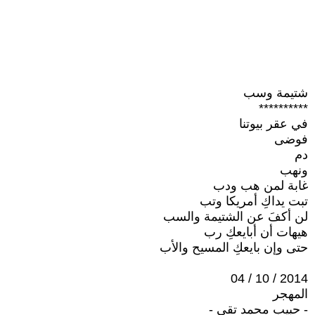
شتيمة وسب
**********
في عقر بيوتنا
فوضى
دم
ونهب
غابة لمن هب ودب
تبت يداكِ أمريكا وتب
لن أكفَ عن الشتيمة والسب
هيهات أن أبايعكِ رب
حتى وإن بايعكِ المسيح والأب
2014 / 10 / 04
المهجر
- حبيب محمد تقي -