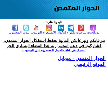
تابعونا على:
بودكاست
بنترست
تيلكرام
لينكدإن
الانستغرام
اليوتيوب
التويتر
الفيسبوك
تبرعاتكم وتبرعاتكن المالية تحفظ استقلال الحوار المتمدن،
فشاركونا في دعم استمرارية هذا الفضاء اليساري الحر
[اشترك في قناة ‫«الحوار المتمدن» على اليوتيوب]
الحوار المتمدن - موبايل
الموقع الرئيسي