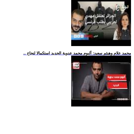
.. محمد علام وهيثم سعيد: ألبوم محمد عدوية الجديد استكمالا لنجاح