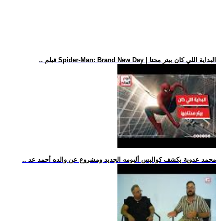
.. فيلم Spider-Man: Brand New Day | البداية اللي كان بيتر محتا
.. محمد عدوية يكشف كواليس ألبومه الجديد ومشروع عن والده أحمد عد