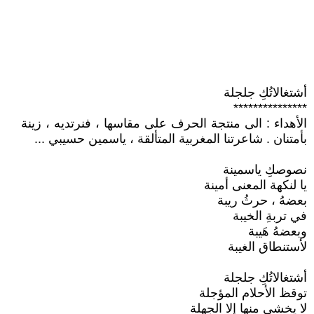
أشتغالاتُكِ جلجلة
***************
الأهداء : الى منتجة الحرف على مقاسها ، فنرتديه ، زينة
بأمتنان . شاعرتنا المغربية المتألقة ، ياسمين حسيبي ...
نصوصكِ ياسمينة
يا لنكهة المعنى أمينة
بعضهُ ، حرثُ ريبة
في تربةِ الخيبة
وبعضهُ هَيبة
لأستنطاق الغيبة
أشتغالاتُكِ جلجلة
توقظ الأحلام المؤجلة
لا يخشى منها إلا الجهلة