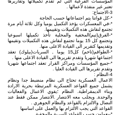
المؤسسات الفرعية التي لم تقدم تكميلاتها وتقاريرها
تعتبر غير منفذة لأعمالها .
3-الاجتماع:
*-كل قواتنا يتم اجتماعاتها حسب الحاجة
*-في المعسكرات يؤخذ التكميل يوميا وكل ثلاثة أيام مرة
تجتمع لنقاش هذه التكميلات وتقييمها.
*-الفرق(تيم)المخفية والمحلية تأخذ تكميلها اسبوعيا
وتجتمع كل 15 يوما تجتمع لنقاش هذه التكميلات وتقيمها
وتقديمها كتقرير الى القيادة الاعلى منها.
*-الطواقم(تاخم) كل15 يوما , السريات(بيلوك) تعقد
اجتماعها شهريا وتقدم تقريرها الى القيادة الاعلى منها .
*-جميع المؤسسات ومراكز القرار تعقد اجتماعها شهريا
وتقدم تقريرها الى القيادة العليا .
4-النظام :
الاعمال العسكرية تحتاج الى نظام منضبط جدا ونظام
يشمل جميع القواعد العسكرية المرتبطة بحرية الارادة
وبناء الديمقراطية. النظام ؛يقوي الاعمال والفعاليات
والوحدة, ويجلب معه الانتصار .الانتصار ممكن فقط عند
النضال والالتزام بالقواعد والنظام الجوهري .
القواعد التي يجب الالتزام بها والعمل على اساسها
*-يعملون حسب القواعد السرية والمخفية.