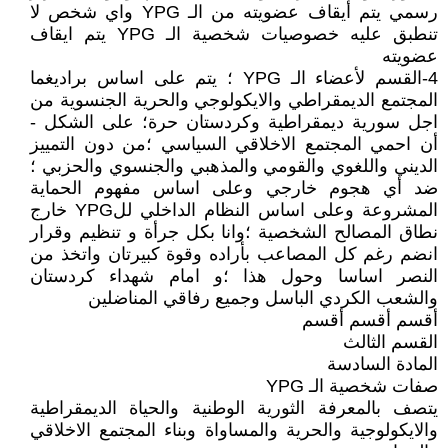
رسمي يتم أيقاف عضويته من الـ YPG واي شخص لا
تنطبق عليه خصوصيات شخصية الـ YPG يتم ايقاف
عضويته
4-القسم لأعضاء الـ YPG ؛ يتم على اساس براديغما
المجتمع الديمقراطي والايكولوجي والحرية الجنسوية من
اجل سورية ديمقراطية وكردستان حرة؛ على الشكل -
أن احمي المجتمع الاخلاقي السياسي ؛من دون التمييز
الديني واللغوي والقومي والمذهبي والجنسوي والحزبي ؛
ضد أي هجوم خارجي وعلى اساس مفهوم الحماية
المشروعة وعلى اساس النظام الداخلي للYPG خارج
نطاق المصالح الشخصية ؛وانا بكل جرأة و تنظيم وقرار
انضم رغم كل المصاعب بأراده وقوة كبيرتان واتخذ من
النصر اساسا وحول هذا ؛و امام شهداء كردستان
والشعب الكردي الباسل وجميع رفاقي المناضلين
أقسم أقسم أقسم
القسم الثالث
المادة السادسة
صفات شخصية الـ YPG
يتصف بالمعرفة الثورية الوطنية والحياة الديمقراطية
والايكولوجية والحرية والمساواة وبناء المجتمع الاخلاقي