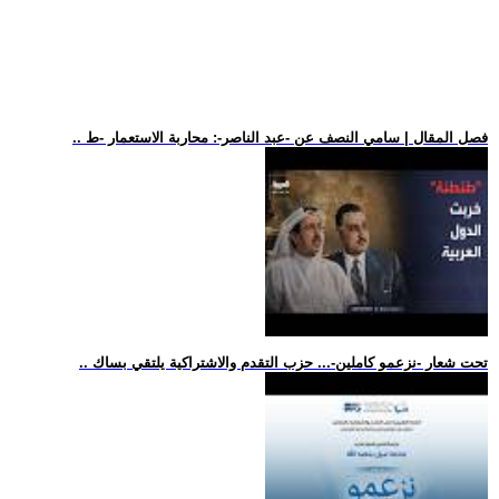
.. فصل المقال | سامي النصف عن -عبد الناصر-: محاربة الاستعمار -ط
.. تحت شعار -نزعمو كاملين-... حزب التقدم والاشتراكية يلتقي بساك