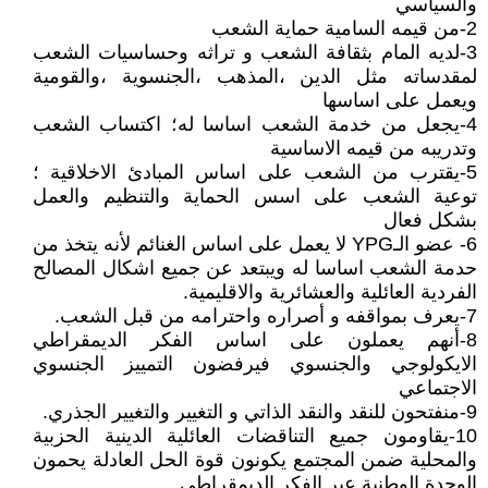
والسياسي
2-من قيمه السامية حماية الشعب
3-لديه المام بثقافة الشعب و تراثه وحساسيات الشعب
لمقدساته مثل الدين ،المذهب ،الجنسوية ،والقومية
ويعمل على اساسها
4-يجعل من خدمة الشعب اساسا له؛ اكتساب الشعب
وتدريبه من قيمه الاساسية
5-يقترب من الشعب على اساس المبادئ الاخلاقية ؛
توعية الشعب على اسس الحماية والتنظيم والعمل
بشكل فعال
6- عضو الـYPG لا يعمل على اساس الغنائم لأنه يتخذ من
حدمة الشعب اساسا له ويبتعد عن جميع اشكال المصالح
الفردية العائلية والعشائرية والاقليمية.
7-يعرف بمواقفه و أصراره واحترامه من قبل الشعب.
8-أنهم يعملون على اساس الفكر الديمقراطي
الايكولوجي والجنسوي فيرفضون التمييز الجنسوي
الاجتماعي
9-منفتحون للنقد والنقد الذاتي و التغيير والتغيير الجذري.
10-يقاومون جميع التناقضات العائلية الدينية الحزبية
والمحلية ضمن المجتمع يكونون قوة الحل العادلة يحمون
الوحدة الوطنية عبر الفكر الديمقراطي.