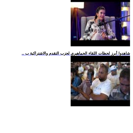
.. شاهدوا أبرز لحظات اللقاء الجماهيري لحزب التقدم والاشتراكية ب