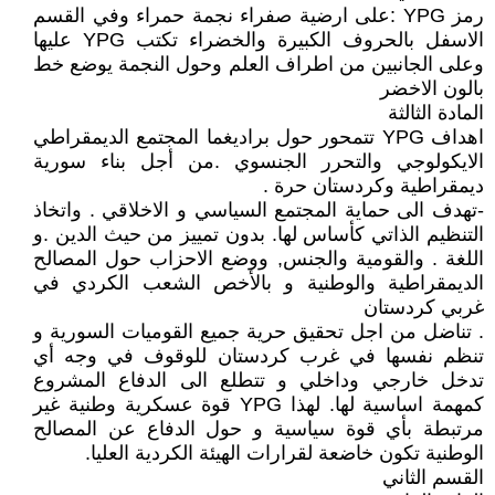
رمز YPG :على ارضية صفراء نجمة حمراء وفي القسم
الاسفل بالحروف الكبيرة والخضراء تكتب YPG عليها
وعلى الجانبين من اطراف العلم وحول النجمة يوضع خط
بالون الاخضر
المادة الثالثة
اهداف YPG تتمحور حول براديغما المجتمع الديمقراطي
الايكولوجي والتحرر الجنسوي .من أجل بناء سورية
ديمقراطية وكردستان حرة .
-تهدف الى حماية المجتمع السياسي و الاخلاقي . واتخاذ
التنظيم الذاتي كأساس لها. بدون تمييز من حيث الدين .و
اللغة . والقومية والجنس, ووضع الاحزاب حول المصالح
الديمقراطية والوطنية و بالأخص الشعب الكردي في
غربي كردستان
. تناضل من اجل تحقيق حرية جميع القوميات السورية و
تنظم نفسها في غرب كردستان للوقوف في وجه أي
تدخل خارجي وداخلي و تتطلع الى الدفاع المشروع
كمهمة اساسية لها. لهذا YPG قوة عسكرية وطنية غير
مرتبطة بأي قوة سياسية و حول الدفاع عن المصالح
الوطنية تكون خاضعة لقرارات الهيئة الكردية العليا.
القسم الثاني