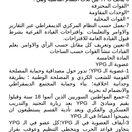
*القوات المحترفة
*الوحدات المقاومة
* القوات المحلية
7-يعمل حسب النظام المركزي الديمقراطي عبر التقارير
والاوامر والتعليمات .واقتراحات القيادة الفرعية بشرط
قبول القيادة العامة للاقتراحات.
8-تعيين وتعريف كل مقاتل حسب الرأي والاوامر. بعلم
القيادات تنشأ القوات حسب الساحات
المادة الخامسة
عضوية الـ YPG
1-عضوية الـ YPG؛ تدور حول مصداقية وحماية المصلحة
القومية للشعب الكردي و المصلحة الوطنية ؛ بطريقة
وجدانية اخلاقية؛ بناء وحماية المجتمع الديمقراطي
والانضمام له بحرية
2-جميع المواطنين السوريين الذين أتموا 18 سنة وقبلوا
بقيم ومبادئ الـ YPG بعد زيارة التجنيد والتدريب
العسكري والفكري وبعد تأدية القسم يستطيعون ان
يصبحوا أعضاءا في الـ YPG
3-أيقاف العضوية في الـ YPG؛كل عضو في الـ YPG
يتجاوز قواعد الحرب ويتخطى التنظيم وعوقب بقرار