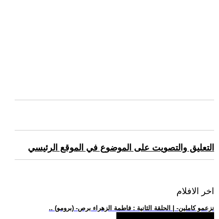
التعليق والتصويت على الموضوع في الموقع الرئيسي
اخر الافلام
.. (برومو) -نزعمو كاملين- | الحلقة الثانية : فاطمة الزهراء برص