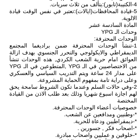
4-الكتيبة(تابور):يتألف من ثلاث سريات.
5-قيادة المحافظات(ايالات):تعتبر في نفس الوقت قيادة
الالوية.
المادة السادسة عشر
وحدات الـ YPG
الوحدات المحترفة:
1-تنشأ الوحدات المحترفة ضمن براديغما المجتمع
الديمقراطي والايكولوجي والتحرر الجنسوي بهدف ازالة
العوائق امام حرية الشعب الكردي, هذه الوحدات تنشأ
من الاختصاصيين في الـ YPG ,المتطوعين في الـ YPG
على مدار 24 ساعة ويتم التدريب السياسي والعسكري
وعلى دراية تامة بمفهوم الحماية المشروعة.
2-وفي حالات السلم وعندما تكون الشروط سامحة يحق
لهم اجازة اسبوع شهريا وذلك بعد طلب الاذن من القيادة
المختصة
خصوصيات أعضاء الوحدات المحترفة.
*-وطنيين ومدافعين عن الشعب.
*-ديمقراطيين ودعاة للحرية.
*-اصحاب فكر , جسورين .
*-خلوقين و عمليين واصحاب مبادرة.