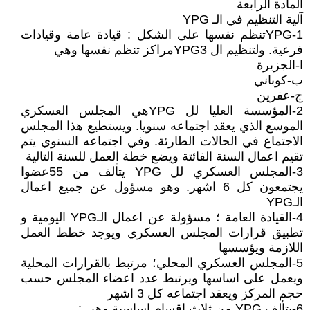
المادة الرابعة
آلية التنظيم في الـ YPG
1-YPGتنظم نفسها على الشكل : قيادة عامة وقيادات
فرعية. ولتنظيم ال YPG3مراكز تنظم نفسها وهي
ا-الجزيرة
ب-كوباني
ج-عفرين
2-المؤسسة العليا لل YPGهي المجلس العسكري
الموسع الذي يعقد اجتماعه سنويا. ويستطيع هذا المجلس
الاجتماع في الحالات الطارئة. وفي اجتماعه السنوي يتم
تقيم اعمال السنة الفائتة ويضع خطة العمل للسنة التالية
3-المجلس العسكري لل YPG يتألف من 55عضوا
يجتمعون كل 6 اشهر. وهو مسؤول عن جميع اعمال
الـYPG
4-القيادة العامة ؛ مسؤولة عن اعمال الـYPG اليومية و
تطبيق قرارات المجلس العسكري ويوجد خطط العمل
اللازمة ويؤسسها
5-المجلس العسكري المحلي؛ مرتبط بالقرارات المحلية
ويعمل على اساسها ويرتبط عدد اعضاء المجلس حسب
حجم المركز ويعقد اجتماعه كل 3 اشهر
6-يتألف YPG من ثلاث اقسام اساسية وهي :