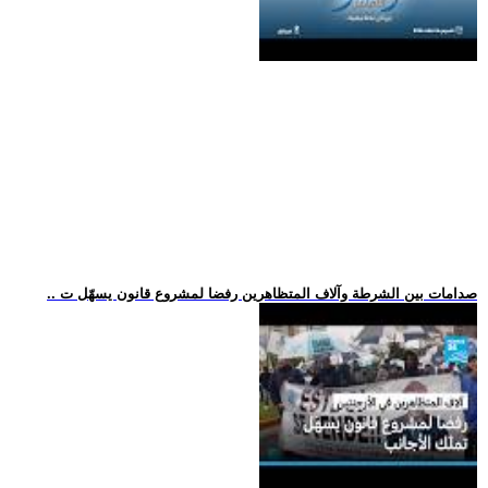
.. صدامات بين الشرطة وآلاف المتظاهرين رفضا لمشروع قانون يسهّل ت