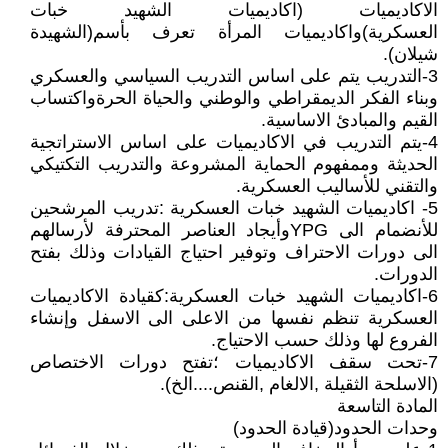
الاكاديميات (اكاديميات الشهيد خبات
العسكرية)واكاديميات المرأة تعرف بأسم(الشهيدة
شيلان).
3-التدريب يتم على اساس التدريب السياسي والعسكري
وبناء الفكر الديمقراطي والوطني والحياة الحرةواكتساب
القيم والمبادئ الاساسية.
4-يتم التدريب في الاكاديميات على اساس الاستراتجية
الحديثة وممفهوم الحماية المشروعة والتدريب التكتيكي
والتقني للأساليب العسكرية.
5- اكاديميات الشهيد خبات العسكرية :تدريب المرشحين
للأنضمام الى YPGوأيجاد العناصر المحترفة لأرسالهم
الى دورات الاحتراف وتوفير احتياج القيادات وذلك بفتح
الدورات.
6-اكاديميات الشهيد خبات العسكرية:كقيادة الاكاديميات
العسكرية تنظم نفسها من الاعلى الى الاسفل وإنشاء
الفروع لها وذلك حسب الاحتياج.
7-تحت سقف الاكاديميات ؛تفتح دورات الاختصاص
(الاسلحة الثقيلة ,الالغام ,القنص....الخ).
المادة التاسعة
وحدات الحدود(قيادة الحدود)