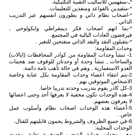
*ـ-متفهمين للأساليب التقنية التكتيكية.
*-متقيدين بالقواعد ومنفذين للتعليمات.
*-اصحاب نظام ذاتي و يطورون انفسهم عبر التدريب
الذاتي .
*-بما انهم اصحاب فكر ديمقراطي وايكولوجي ,
فيرفضون العادات البالية في المجتمع.
*-يتقبلون النقد والنقد الذاتي منفتحين للتغير .
وحدات المقاومة:
1- تنشأ وحدات المقاومة من كوادر المحافظات (ايالات)
والساحات , تنشأ وحدة أو وحدتان للوقوف ضد هجمات
العدو الاستعمارية , وهم في حالة تأهب تامة دائمة.
2-يتم انتقاء اعضاء وحدات المقاومة بكل عناية وخاصة
الاشخاص الموثوقين بهم .
3-كل كادر يقوم بتدريب وحدته تدريبا خاصا.
4-هذه الوحدات تكون مخفية لا يعرفها أحد وحتى اعضائها
لا يعرفون بعضهم.
5-أعضاء هذه الوحدات اصحاب نظام وأسلوب عمل
خاص .
6-في جميع الظروف والشروط يحمون قابليتهم للقتال.
الوحدات المحلية:
وهي وحدات حماية الشعب الجوهرية تطبق مفهوم