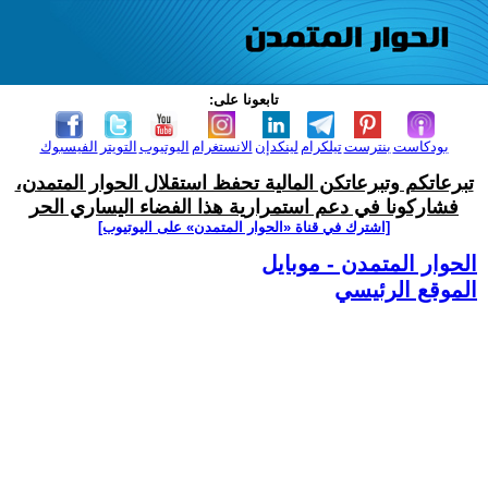
تابعونا على:
بودكاست
بنترست
تيلكرام
لينكدإن
الانستغرام
اليوتيوب
التويتر
الفيسبوك
تبرعاتكم وتبرعاتكن المالية تحفظ استقلال الحوار المتمدن،
فشاركونا في دعم استمرارية هذا الفضاء اليساري الحر
[اشترك في قناة ‫«الحوار المتمدن» على اليوتيوب]
الحوار المتمدن - موبايل
الموقع الرئيسي