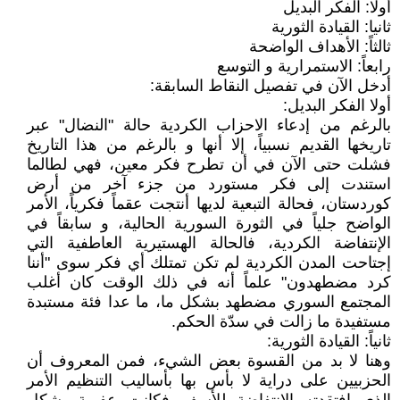
أولا: الفكر البديل
ثانيا: القيادة الثورية
ثالثاً: الأهداف الواضحة
رابعاً: الاستمرارية و التوسع
أدخل الآن في تفصيل النقاط السابقة:
أولا الفكر البديل:
بالرغم من إدعاء الاحزاب الكردية حالة "النضال" عبر
تاريخها القديم نسبياً، إلا أنها و بالرغم من هذا التاريخ
فشلت حتى الآن في أن تطرح فكر معين، فهي لطالما
استندت إلى فكر مستورد من جزء آخر من أرض
كوردستان، فحالة التبعية لديها أنتجت عقماً فكرياً، الأمر
الواضح جلياً في الثورة السورية الحالية، و سابقاً في
الإنتفاضة الكردية، فالحالة الهستيرية العاطفية التي
إجتاحت المدن الكردية لم تكن تمتلك أي فكر سوى "أننا
كرد مضطهدون" علماً أنه في ذلك الوقت كان أغلب
المجتمع السوري مضطهد بشكل ما، ما عدا فئة مستبدة
مستفيدة ما زالت في سدّة الحكم.
ثانياً: القيادة الثورية:
وهنا لا بد من القسوة بعض الشيء، فمن المعروف أن
الحزبيين على دراية لا بأس بها بأساليب التنظيم الأمر