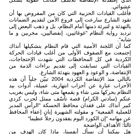
الذي إفتقدته الإنتفاضة للأسف فكانت عفوية بشكل
عشوائي.
فأغلب القيادات الحزبية التي كان من المفروض بها أن
تقود الشارع سارعت إلى فروع الأمن لتقديم الضمانات
بالتهدئة و لتبرئة ذمتها أمام النظام، بل و ذهب البعض إلى
ترديد رواية النظام "غوغائيين، إنفصاليين، مخربين و ما
شابه".
كما أن اللجنة الأمنية التي قام النظام بتشكيلها آنذاك
إجتمعت مع الصفوف الأولى من أغلب قيادات الحركة
الكردية في كل المحافظات التي شهدت الإحتجاجات،
القيادات التي تسابقت إلى تقديم براءات الذمة من
الإنتفاضة، و الوعود و العهود بتهدئة الشارع.
بالتالي منذ الإنتفاضة الكردية 2004 تبيّن جلياً أن هذه
الأحزاب عبارة عن أحزاب انتهازية، عميلة، أدوات بيد
النظام يحركها متى شاء و يقمعها متى شاء، وليس بغريب
عنكم (سادتي الكرام) قصة تأسّف ممثل لحزب كردي
كبير آنذاك على فقدان محافظ الحسكة "الرأس المدبر
للعملية القمعية" و مقولته الشهيرة إبان إعفاء المحافظ
عن مهامه "إن الكورد اليوم يفقدون رجلاً عظيما"
ثالثاً: الأهداف الواضحة
هل يمكننا أن نسأل أنفسنا، ماذا كان الهدف من