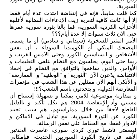
السورية.
كما قلت سابقاً، فإنه في إنتفاضة امتدت عدة أيام فقط
إلا أنها كانت كافية لتعرية زيف الإدعاءات النضالية لأغلبية
الأحزاب الكردية السورية، فما بالنا بثورة سورية عمرها
حتى الآن ثلاث سنوات إلا عدة أيام؟؟؟
الأمر المثير للسخرية (سيداتي و سادتي) أو ما يسمى
المضحك المبكي أو الكوميديا السوداء ، أن نفس
الأشخاص و السياسيين الكورد وحتى الامس القريب و
ربما حتى اليوم، يجلسون مع النظام لتلقي التعليمات و
الأوامر، والذين ساهموا بالتوافق مع النظام في إخماد
الانتفاضة يدّعون الآن "الثورية" و "الوطنية" و "المعارضة"
و الأنكى أنهم الآن ممثلين عن هذا الشعب في مؤتمرات
المعارضة الدولية، و يتحدثون باسم الشعب؟!!!
و بمقاربة موضوعية للامر، يمكننا و بسهولة إستنتاج أن
مسببي وأد الإنتفاضة 2004 هم بكل تأكيد و بالدليل
القاطع لاحقاً من خلال مماراستهم، هم سبب تحييد
الكورد عن الثورة السورية، مع تبادل في الاماكن و
الادوار فقط، مع الحفاظ على نفس الرسالة.
فبصفتي ناشط ثوري كردي سوري، عاصرت الحدثين
الأهم في تاريخ الكورد السوريين الحديث، فبإمكاني