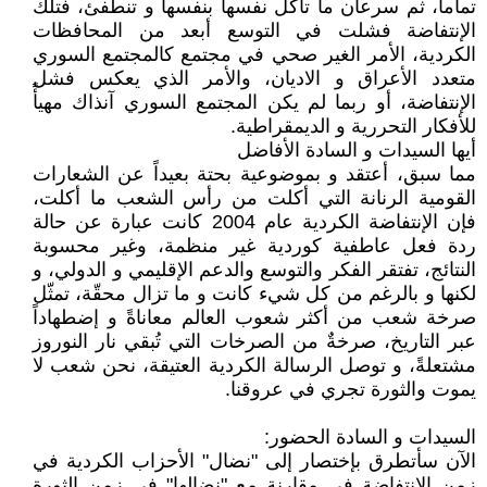
تماما، ثم سرعان ما تأكل نفسها بنفسها و تنطفئ، فتلك
الإنتفاضة فشلت في التوسع أبعد من المحافظات
الكردية، الأمر الغير صحي في مجتمع كالمجتمع السوري
متعدد الأعراق و الاديان، والأمر الذي يعكس فشل
الإنتفاضة، أو ربما لم يكن المجتمع السوري آنذاك مهيأً
للأفكار التحررية و الديمقراطية.
أيها السيدات و السادة الأفاضل
مما سبق، أعتقد و بموضوعية بحتة بعيداً عن الشعارات
القومية الرنانة التي أكلت من رأس الشعب ما أكلت،
فإن الإنتفاضة الكردية عام 2004 كانت عبارة عن حالة
ردة فعل عاطفية كوردية غير منظمة، وغير محسوبة
النتائج، تفتقر الفكر والتوسع والدعم الإقليمي و الدولي، و
لكنها و بالرغم من كل شيء كانت و ما تزال محقّة، تمثّل
صرخة شعب من أكثر شعوب العالم معاناةً و إضطهاداً
عبر التاريخ، صرخةٌ من الصرخات التي تُبقي نار النوروز
مشتعلةً، و توصل الرسالة الكردية العتيقة، نحن شعب لا
يموت والثورة تجري في عروقنا.
السيدات و السادة الحضور:
الآن سأتطرق بإختصار إلى "نضال" الأحزاب الكردية في
زمن الإنتفاضة في مقارنة مع "نضالها" في زمن الثورة