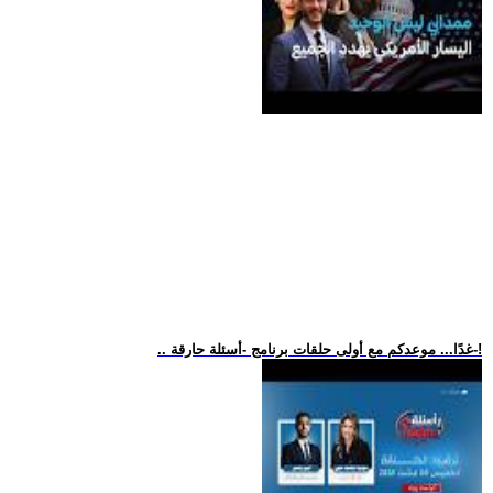
.. غدًا... موعدكم مع أولى حلقات برنامج -أسئلة حارقة-!