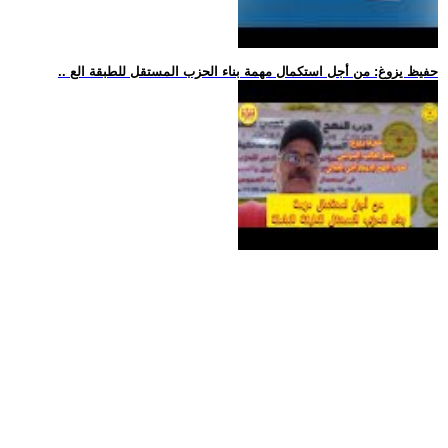
.. حفيظ يزوغ: من أجل استكمال مهمة بناء الحزب المستقل للطبقة الع