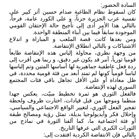
السادة الحضور:
كان لسقوط نظام الطاغية صدام حسين أثر كبير على
نفسية عرب الجزيرة حزناً، و على الكورد عامة، فرحاً،
بالتالي هذا الأمر أدى إلى تأجيج حالة الإحتقان القومي
الموجودة سابقاً فيما بين أبناء المنطقة الواحدة.
ومن بعدها كانت قصة الملعب و المباراة و اندلاع
الاشتباكات و بالتالي انطلاق الإنتفاضة.
من وجهة نظري، محاولة إلباس هذه الإنتفاضة طابعاً
قوميا ثورياً، أمر قد يكون غير دقيق، و ربما هي أقرب إلى
ردة فعل عاطفية جماهيرية لها أساسها المتين وتم إلباسها
لباساً قومياً كونها لم تمتد أبعد من فئة قومية محددة، في
ظل معاداة أو على الأقل تجاهل باقي فئات المجتمع
السوري لهذه الإنتفاضة.
فالفعل الثوري هو ثمرة تخطيط مبيّت، يعكس جهدا
منظما وموجها من قبل قيادات، اختارت ظروف ولحظة
تفجير الفعل الثوري، لتغيير الواقع الاجتماعي والسياسي،
وإحلال فكر وأيديولوجيا بديلة، تمثل رؤية ومصالح طبقة
أو فئة اجتماعية ما، كما ألفنا الثورة في نماذج من
الثورات الكبرى التي عرفها التاريخ.
بالتالي فإن الانتفاضة الكردية افتقدت إلى: