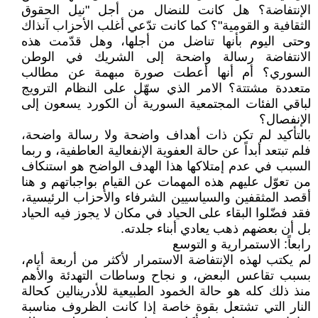
الإنتفاضة؟ هل كانت للنضال من أجل "نيل الحقوق
الثقافية و القومية"؟ كما كانت تدّعي أغلب الأحزاب آنذاك
وحتى اليوم بأنها تناضل من أجلها، وهل قدّمت هذه
الانتفاضة رسالة واضحة إلى الشريك في الوطن
السوري؟ أم أنها أعطت صورة مبهمة عن مطالب
متعددة مشتتة؟ الامر الذي سهّل على النظام الترويج
لباقي الفئات المجتمعية السورية أن الكورد يسعون إلى
الإنفصال؟
بالتأكيد لم تكن ذات أهداف واضحة ولا رسالة واضحة،
فلم تبتعد أبداً عن حالة العفوية الإنفعالية العاطفية، و ربما
السبب في عدم إمتلاكها هذا الهدف الواضح هو استنكاف
من تعوّل عليهم هذه المهمات عن القيام بواجباتهم و هنا
أقصد المثقفين والسياسيين الشرفاء والأحزاب الرئيسية،
فقد فضّلوا البقاء على الحياد في مكان لا يجوز فيه الحياد
بل أن بعضهم ذهب يعادي أبناء جلدته.
رابعاً: الاستمرارية و التوسع
لم يكتب لهذه الإنتفاضة الاستمرار لأكثر من أربعة أيام،
بسبب تقاعس البعض، و نجاح وساطات التهدئة والأهم
منذ ذلك كله هو حالة الخمود الطبيعية للأدرينالين كحالة
النار التي تشتعل بقوة خاصة إذا كانت الظروف مناسبة