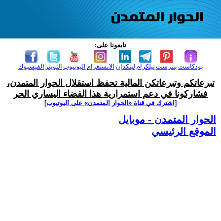
تابعونا على:
بودكاست
بنترست
تيلكرام
لينكدإن
الانستغرام
اليوتيوب
التويتر
الفيسبوك
تبرعاتكم وتبرعاتكن المالية تحفظ استقلال الحوار المتمدن،
فشاركونا في دعم استمرارية هذا الفضاء اليساري الحر
[اشترك في قناة ‫«الحوار المتمدن» على اليوتيوب]
الحوار المتمدن - موبايل
الموقع الرئيسي