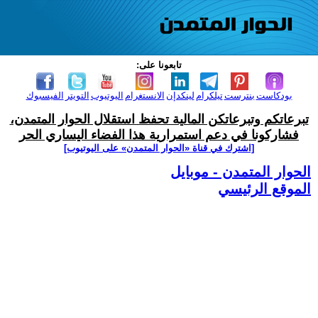
تابعونا على:
بودكاست
بنترست
تيلكرام
لينكدإن
الانستغرام
اليوتيوب
التويتر
الفيسبوك
تبرعاتكم وتبرعاتكن المالية تحفظ استقلال الحوار المتمدن،
فشاركونا في دعم استمرارية هذا الفضاء اليساري الحر
[اشترك في قناة ‫«الحوار المتمدن» على اليوتيوب]
الحوار المتمدن - موبايل
الموقع الرئيسي