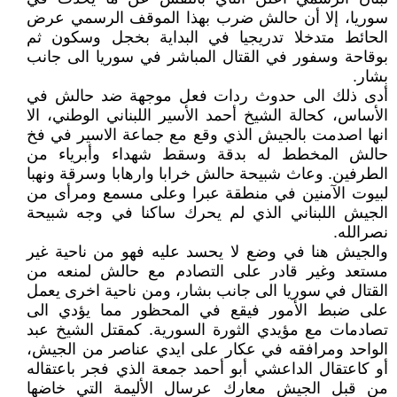
سوريا، إلا أن حالش ضرب بهذا الموقف الرسمي عرض
الحائط متدخلا تدريجيا في البداية بخجل وسكون ثم
بوقاحة وسفور في القتال المباشر في سوريا الى جانب
بشار.
أدى ذلك الى حدوث ردات فعل موجهة ضد حالش في
الأساس، كحالة الشيخ أحمد الأسير اللبناني الوطني، الا
انها اصدمت بالجيش الذي وقع مع جماعة الاسير في فخ
حالش المخطط له بدقة وسقط شهداء وأبرياء من
الطرفين. وعاث شبيحة حالش خرابا وارهابا وسرقة ونهبا
لبيوت الآمنين في منطقة عبرا وعلى مسمع ومرأى من
الجيش اللبناني الذي لم يحرك ساكنا في وجه شبيحة
نصرالله.
والجيش هنا في وضع لا يحسد عليه فهو من ناحية غير
مستعد وغير قادر على التصادم مع حالش لمنعه من
القتال في سوريا الى جانب بشار، ومن ناحية اخرى يعمل
على ضبط الأمور فيقع في المحظور مما يؤدي الى
تصادمات مع مؤيدي الثورة السورية. كمقتل الشيخ عبد
الواحد ومرافقه في عكار على ايدي عناصر من الجيش،
أو كاعتقال الداعشي أبو أحمد جمعة الذي فجر باعتقاله
من قبل الجيش معارك عرسال الأليمة التي خاضها