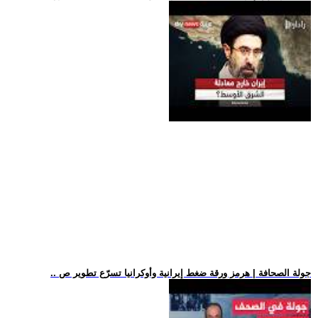
.. جولة الصحافة | هرمز ورقة ضغط إيرانية وأوكرانيا تسرّع تطوير ص