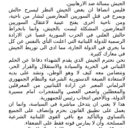
الجيش ببسالة ضد الارهابيين.
فليس انصافا ان يغض الجيش النظر ليسرح حالش
ويمرح في قتل السوريين المعارضين لبشار من ناحية،
ومن ناحية أخرى يفتح عينية لاعتقال السوريين
المعارضين. المشكلة ليست بالجيش، وانما بانخراط
حالش العلني في الحرب السورية غصبا عن الارادة
الرسمية للدولة اللبنانية التي اعلنت النأي بالنفس عن كل
ما يجري في الدولة الجارة، مما ادى الى توريط الجيش
في معارك كثيرة.
نحن نحترم الجيش الذي يقدم الشهداء دفاعا عن الحلم
اللبناني في الحرية والسيادة والاستقلال والقرار الحر،
ونتضامن معه كيف لا وهو الوطن، ونشد على يديه
لاستعادة الصيغة الدستورية الشرعية والنظام الجمهوري
البرلماني المعبر عن ارادة اللبنانيين من المعرقلين
والمعطلين واضعي العصي والمتفجرات امام مسيرة
الدولة، وبالأخص انتخاب رئيس للجمهورية.
هذا لا يعني ان يتدخل مباشرة في السياسة، وانما ان
يعمل على تطبيق القانون بحزم وإنصاف على الجميع
بالتساوي وبالتأكيد مع باقي القوى اللبنانية الشرعية
المسلحة. وأن لا يمارس قوته فقط على الضعفاء.