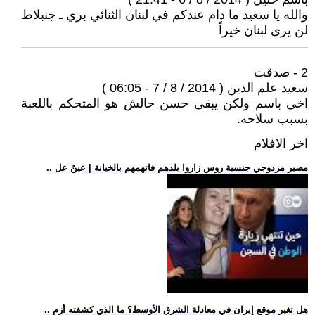
والله يا سعيد ما دام عندكم في لبنان الثنائي بري ـ جنبلاط
لن يرى لبنان خيراً
2 - صدقت
سعيد علم الدين ( 2014 / 8 / 7 - 06:05 )
اخي باسم ولكن يبقى حسن حالش هو المتحكم باللعبة
بسبب سلاحه.
اخر الافلام
.. مصير مزدوجي جنسية روس زاروا بلدهم فاتهمهم بالخيانة | عينٌ عل
.. هل تغير موقع إيران في معادلة الشرق الأوسط؟ ما الذي كشفته أزم