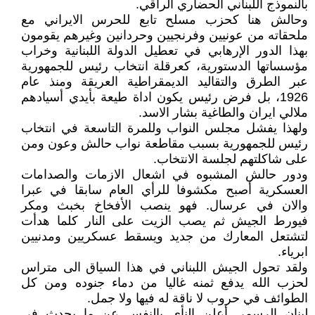
بالنموذج اللبناني الحضاري الراقي.
وحالش هنا كحزب مسلح تابع للحرس الايراني مع
ملحقاته من عونيين وفرنجيين وحردانين وغيرهم يقومون
بهذا الدور الإرهابي في تعطيل الدولة اللبنانية وخراب
مؤسساتها الدستورية، كعرقلة انتخاب رئيس للجمهورية
عبر الطرق والتقاليد الديمقراطية العريقة ومنذ عام
1926، بل فرض رئيس يكون اداة طيعة بأيدي أسيادهم
ملالي ايران والطاغية بشار الاسد.
ولهذا يفشل مجلس النواب وللمرة التاسعة في انتخاب
رئيس للجمهورية بسبب مقاطعة نواب حالش وعون ومن
على شاكلتهم لجلسة الانتخاب.
ودور حالش المشبوه في اشعال الازمات والصدامات
العسكرية أصبح مكشوفا للرأي العام سابقا في عبرا
والان في عرسال. فهو ينصب الأفخاخ بخبث ومكر
فيورط الجيش ثم يصب الزيت على النار كلما هدأت
لتشتعل المعارك من جديد ويسقط عسكريين ومدنيين
ابرياء.
ولقد تحول الجيش اللبناني في هذا السياق الى متراس
لحزب الله يدفع ثمنه غاليا من دماء جنوده ومن كل
الطوائف في حروب لا ناقة له فيها ولا جمل.
لبنان الرسمي أعلن النأي بالنفس عن ما يحدث في