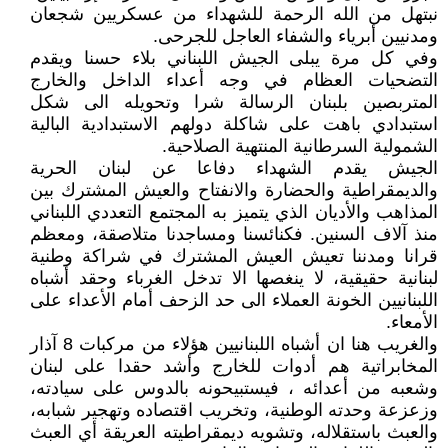
نبتهل من الله الرحمة للشهداء من عسكريين شجعان
ومدنيين أبرياء والشفاء العاجل للجرحى.
وفي كل مرة يبلى الجيش اللبناني بلاء حسنا ويقدم
التضحيات العظام في وجه أعداء الداخل والخارج
المتربصين بلبنان الرسالة شرا وتحويله الى شكل
استبدادي باهت على شاكلة دولهم الاستبدادية البالية
الشمولية السرطانية المنتهية الصلاحية.
الجيش يقدم الشهداء دفاعا عن لبنان الحرية
والديمقراطية والحضارة والانفتاح والعيش المشترك بين
المذاهب والأديان الذي يتميز به المجتمع التعددي اللبناني
منذ آلاف السنين. فكنائسنا ومساجدنا متلاصقة، ومعظم
قرانا ومدننا تعيش العيش المشترك في شراكة وطنية
لبنانية حقيقية، لا ينغصها الا تدخل الغرباء وحقد أشباه
اللبنانيين الخونة العملاء الى حد الزحف أمام الأعداء على
الأمعاء.
والغريب هنا ان أشباه اللبنانيين هؤلاء من مركبات 8 آذار
المخابراتية هم أدوات للخارج وأشد حقدا على لبنان
وشعبه من أعدائه ، فيستبيحونه بالدوس على سيادته،
وزعزعة وحدته الوطنية، وتخريب اقتصاده وتهجير شبابه،
والعبث باستقلاله، وتشويه ديمقراطيته العريقة أي العبث