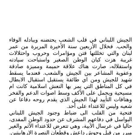
الجيش اللبناني في قلب الشعب يحتضنه ويبادله الوفاء
والحب. فخلال الأربعين سنة الأخيرة المريرة من عمر
لبنان والتي تخللتها فتن ومؤامرات وحروب واحتلالات
غريبة هزت كيان الوطن الصغير واستباحت سيادته
واستقلاله، صارت هناك علاقة حميمة ومميزة صادقة
وعفوية المشاعر بين الجيش والشعب. فعندما يسقط
شهيد للجيش ومن اي طائفة يستقبل استقبال الابطال
في كل المناطق التي يمر بها النعش اسلامية كانت ام
مسيحية ويحمل على الأكف وسط اصوات الدعم والفخر
وهتافات التأييد لهذا الجيش الذي يقدم روحه دفاعا عن
شعبه وليس للاعتداء على أحد.
فتحية من القلب الى ضباط وجنود الجيش اللبناني
البواسل في دفاعهم المشرف عن حدود الوطن المفدى،
حاليا في عرسال الأبية، وهي تتعرض للاعتداء الآثم والغير
مبرر من قبل وحوش داعش وقطعان النصرة الإرهابيتين.