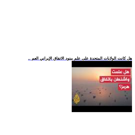
.. هل كانت الولايات المتحدة على علم ببنود الاتفاق الإيراني العم