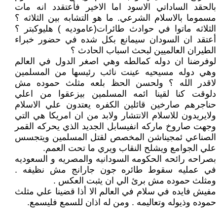
بالحقد الساداتي الاسود اما الاخير فأعتقدد انه مات
مسموما بالاسلام الشرعي. ما هو التشابه بين الثلاثه ؟
الثلاثه ماتوا في حوادث طائرات(عاموديه ) هليوكبتر ؟
أعتقد ان السودان سيمانع بكل شده في حضور خبراء
الطيران العالميين لبحث اسباب الحادث ؟
لوفرضنا ان دوله كمالطه وهي اصغر الدول في العالم
وهي دوله مسيحيه عينت نائب رئيسها من المسلمين
لاقدر الله ؟ ولحسن الحظ بلعه مثلث حموده مش
دلوقت كنا لقينا ائمه المسلمين بيزعقوا من اعلي
حناجرهم صارخين قائلين الكفره يعتدون علي الاسلام
ولايريدون للاسلام الانتشار ولابد من ان امريكا هي التي
وجهت صاروخ ماركه انفيسابل الجديد الذي يحركه القمر
الصناعي ئمجيناشن المخصص لقتل المسلمين ويتجسس
علي الجوامع ويشلح النقاب ويري ما تحت العمم.
بصراحه رائحه الحكومه السودانيه والمصريه و السعوديه
في عمليه سقوط طائره جون جارانج مش نظيفه .
ومثلث حموده مش برئ الي ان يثبت العكس .
مفيش فايده في سلام في العالم الا أذا قضينا علي مثلث
حموده وذيوله وتعاليمه . ومن له اذان للسمع فليسمع.