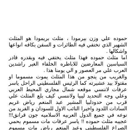
حموده علي وزن بيرمودا ، مثلث بريمودا هو المثلث
الشهير الذي تختفي فيه الطائرات و السفن بكافه انواعها
واشكالها .
اما مثلث حموده فهذا مثلث يختفي فيه وبقدره قادر
السياسين المعارضين للاباطره الخلفاء الغير راشدين
العرب علي مر العصور و الي يومنا هذا .
والغريب من ينجو من هذا المثلث يموت مسموما او
مقتولا بيد عشيرته كما الرئيس الفلسطيني الراحل ياسر
عرفات لاننسي موقعه شمال مجاري المحيط العربي
وعلي وجه التحديد ليبيا ولاننسي كيف بلع المثلث علي
قرب من حدودلبيا المشير عبد المنعم رياض غريم
السادات اللدود واخيرا النائب الاول للسودان و الفريد من
نوعه في جميع الدول العربيه الاسلاميه جون قرانق!!!
عجيبه مثلث حموده !! ياسر عرفات مات مسموم بحمي
الصراع الفلسطيني وعبد المنعم رياض مات مسموم