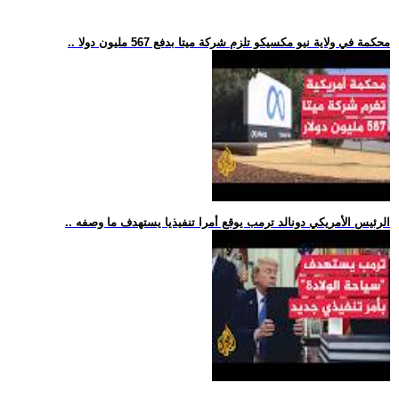
.. محكمة في ولاية نيو مكسيكو تلزم شركة ميتا بدفع 567 مليون دولا
.. الرئيس الأمريكي دونالد ترمب يوقع أمرا تنفيذيا يستهدف ما وصفه