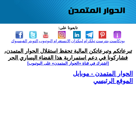
تابعونا على:
بودكاست
بنترست
تيلكرام
لينكدإن
الانستغرام
اليوتيوب
التويتر
الفيسبوك
تبرعاتكم وتبرعاتكن المالية تحفظ استقلال الحوار المتمدن،
فشاركونا في دعم استمرارية هذا الفضاء اليساري الحر
[اشترك في قناة ‫«الحوار المتمدن» على اليوتيوب]
الحوار المتمدن - موبايل
الموقع الرئيسي