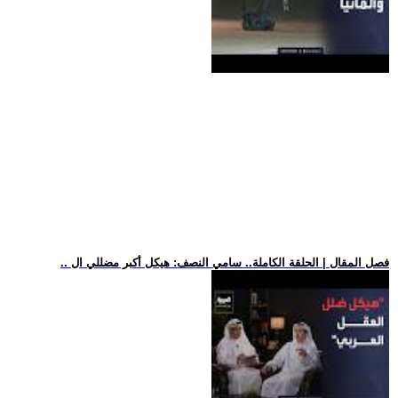
.. فصل المقال | الحلقة الكاملة.. سامي النصف: هيكل أكبر مضللي ال