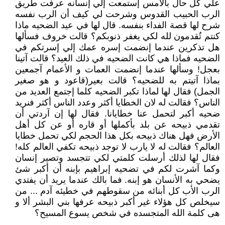
علي كل حال بالأمس إستمعت إلي إنسانه عرفت طريق
الرب الحبيب القدوس وشرحت لي كيف أن الرب نفسه
شرح لها قصة الفداء بنفسه. قال لها في عيد الضحيه ماذا
كنتم تُقدمون لله لكي يغفر ذنوبكم؟ قالت خروف فسألها
هل تذكرين عندما إنضمت إسره عمك إلي إسرتكم في
الضحيه فماذا هي كانت الضحيه في ذلك العيد؟ قالت آتينا
بعجل! وسألها عندما إنضمت العمات و الأعمام آجمعين
بماذا آتيتم به للضحيه؟ قالت بعير(قاعود و هو صغير
الجمل) فقال لها لماذا تكبر الضحيه كلما إجتمع العديد من
الناس؟ فقالت له لان الخطايا أكثر وعدد الناس أكثر فنريد
ضحيه أكبر لتحمل عنا خطايانا. فقال لها إن آردتي أن
تقدمي ذبيحه عن بلد بأكملها أو قاره أو عن كل أهل
الأرض فهل هناك ذبيحه بكل هذا الحجم لكي تحمل خطايا
العالم؟ فقالت له لا يارب لا توجد ذبيحه تكفي العالم كله!
فقال لها لذلك أرسلت كلمتي لكي تتجسد وتصير إنسان
وكما آشرت لكم في تضحيه إبراهيم بإبنه أن أكبر شئ
يضحي به الأنسان هو إبنه. فما بالك عندما يريد أن يفتدي
الرب الأب كل أبنائه من سقوطهم في خطيئه آدم ... من
سيخلص كل هؤلاء غير أكبر ذبيحه عرفها بني البشر ألا و
هى كلمة الله المتجسده في شخص يسوع المسيح؟