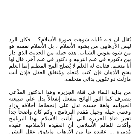
يُقال ان قِله قَليله شوهت صورة الأسلام؟ .. فكان الرد
ليس الأرهابين من يشوه الأسلام ، بل الأسلام نفسه هو
من شوه نفوس الشباب. هذه جمله من الحديث الذي دار
بين دكتوره في علم التربيه و دكتور في علم آخر. قال لها
أنا متعلم. فقالت له العلم لا يُصلح المخ المظلم إنما العلم
يفتح الأذهان فإن كنت مُتعلم ومُنغلق العقل فإذن أنت
مازلت ذو تكوين بدائي متخلف.
من بداية اللقاء فى قناة الجزيره وهذا الدكتور المدَّعي
يتصرف كما الثور الهائج منفعل إنفعالاً يدل علي طبيعته
الحيوانيه ولغة جسده تدل علي إنحطاط أخلاقه وزاد
وغطي جهله وجهل مُقدم البرنامج ، وكم كان واضحاً جداً
تَحيز قناة الجزيره التي أدانت الأسلام بهذا البرنامج
وأكدت للعالم الأسلامي أن العقيده الأسلاميه عقيده
مُدمره ... عقيده بها من الأرهاب مايفوق عقل البشر.