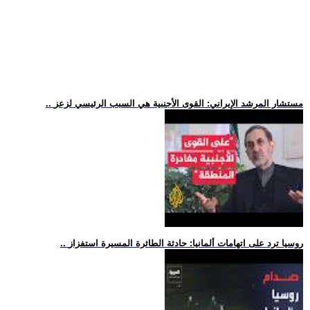
.. مستشار المرشد الإيراني: القوى الأجنبية هي السبب الرئيسي لزعز
.. روسيا ترد على اتهامات ألمانيا: حادثة الطائرة المسيرة استفزاز