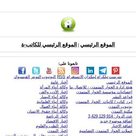
الموقع الرئيسي
الموقع الرئيسي للكاتب-ة
|
تابعونا على:
بنترست
تيلكرام
لينكدإن
الانستغرام
RSS
اليوتيوب
التويتر
الفيسبوك
الموقع الرئيسي
أخبار عامة
هيئة ادارة الحوار المتمدن - للإتصال بنا
وكالة أنباء المرأة
إحصائيات مؤسسة الحوار المتمدن
اخبار الأدب والفن
قواعد النشر
وكالة أنباء اليسار
ابرز كتاب / كاتبات الحوار المتمدن
وكالة أنباء العلمانية
يوتيوب التمدن
وكالة أنباء العمال
مكتبة التمدن
وكالة أنباء حقوق الإنسان
عدد الزوار: 3,429,129,914
اخبار الرياضة
اضافة موضوع جديد
اخبار الاقتصاد
اضافة الاخبار
اخبار الطب والعلوم
حملات الحوار المتمدن التضامنية
اخبار التمدن
إضافة يوتيوب-فلم إلى يوتيوب التمدن