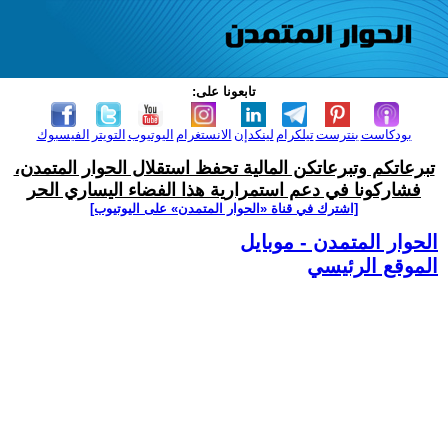
تابعونا على:
بودكاست
بنترست
تيلكرام
لينكدإن
الانستغرام
اليوتيوب
التويتر
الفيسبوك
تبرعاتكم وتبرعاتكن المالية تحفظ استقلال الحوار المتمدن،
فشاركونا في دعم استمرارية هذا الفضاء اليساري الحر
[اشترك في قناة ‫«الحوار المتمدن» على اليوتيوب]
الحوار المتمدن - موبايل
الموقع الرئيسي