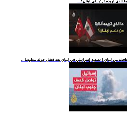
.. ما الذي تريده تركيا في لبنان؟
.. نافذة من لبنان | تصعيد إسرائيلي في لبنان بعد فشل جولة مفاوضا