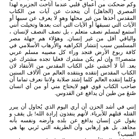
وكم ضحكت من أعماق قلبي عندما أتاحت الجزيره لهذا
المصري (الجاهل) أن يتحدث عن آيات من الكتاب
المقدس أخذها من غير محلها وهو لا يعرف عن سببها أو
الآيات التي تسبقها أو الآيات التي أتت بعدها وتخيلت أنني
أستمع لمسلم نصف متعلم ، بل نصف النصف لإنسان ،
والباقي أقل من غير إنسان. وهؤلاء هم جهلة مصر
المسلمين سبب إنتشار الكراهيه والأرهاب الأسلامي في
كافة ربوع الأرض فتجد وراء كل مصيبه مسلم عربي
متمصر!!! وإن لم يكن مشترك فعليا تجده مشترك عن
بعد. أنا لا أخشي علي الكتاب المقدس من الأنتقاد لان
الكتاب المقدس إنتقده وينتقده العالم من ألآلاف السنين
وكلما إنتقده العالم كلما إشتد صلابة ولاننا نعرف تماما أن
صاحب الكتاب قوي فهو لايحتاج مني أو من أي انسان
صُنعَ من طين أن يدافع عن القدوس.
إنني في أشد الحزن أن أري اليوم الذي يُحاول أن يبرر
القتله قتلهم للأبرياء. لأنهم ينفذون إرادة الله! بل يقف و
يقول عن إنسان يدافع عن بلده وأرضه ونفسه بأنه
مجاهد. بل هو إرهابي وأن الطريقه التي تَربي بها هي
السبب؟