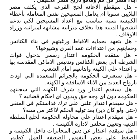
ابناء مصر من هم وماهو تاريخ مصر الحقيقي .
- هل سيقطع الاعانه لحج القرعه الذي يكلف مصر
البلايين سنويا ام يعامل المسيحين نفس المعامله بأعطاء
الكنيسه نسبه تتناسب مع اعداد المسيحين لكي تدعم
انشطها الدينيه هذا بخلاف ميزانيه مشابهه لميزانيه وزراه
الاوقاف .
- هل يتعهد بحمايه الاقباط ورغبتهم في بناء الكنائس
وحمايتهم من اعتداءات عمد القري وشيوخها؟
- هل ستقدم الحكومه اعتذار رسمي لدخول قوات
الشرطه الي بعض الكنائس وتدنيس الاماكن المقدسه بها
و اعتداء علي الكهنه واهانتهم امام الشعب.
- هل ستعترف الحكومه بالجرائم المتعمده التي اودت
بارواح العديد من الاباء الاساقفه و الكهنه.
- هل سيقدم اعتذار ورد شرف للكهنه التي سجنتهم
الحكومه دون اي وجه حق وبدون اي احكام قضائيه ؟
- هل سيقدم اعتذار علني علي ترك قداستكم في المنفي
(حتي ولو كان دير) بعد توليه الحكم لااكثر من سنه؟
- هل سيقدم اعتذار علي محاوله الحكومه لخلع السلطه
الدينيه وتعيين مجلس لاداره الكنيسه .
- هل سيقدم اعتذار عن دس المخابرات داخل الكنيسه و
الضغط علي بعض النفوس الضعيفه للعمل كطبور