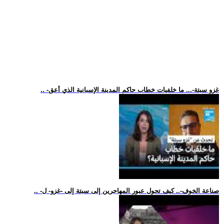
.. -غزو سبتة-... ما خلفيات خطاب حاكم المدينة الإسبانية الذي أعق
.. -صناعة الخوف-.. كيف تحول عبور المهاجرين إلى سبتة إلى -غزو- ل