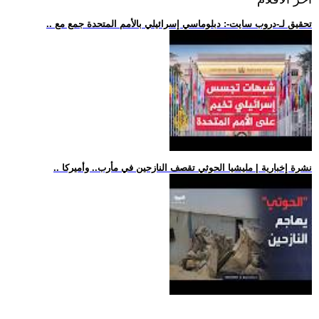
.. تحقيق لـ-دروب سايت-: دبلوماسي إسرائيلي بالأمم المتحدة جمع مع
.. نشرة إخبارية | مليشيا الحوثي تقصف النازحين في مأرب.. وأميركا