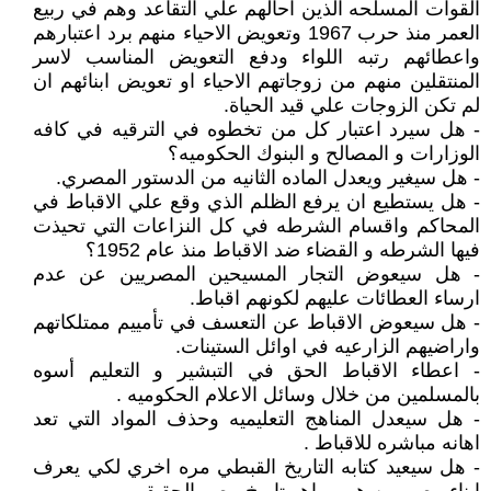
القوات المسلحه الذين احالهم علي التقاعد وهم في ربيع
العمر منذ حرب 1967 وتعويض الاحياء منهم برد اعتبارهم
واعطائهم رتبه اللواء ودفع التعويض المناسب لاسر
المنتقلين منهم من زوجاتهم الاحياء او تعويض ابنائهم ان
لم تكن الزوجات علي قيد الحياة.
- هل سيرد اعتبار كل من تخطوه في الترقيه في كافه
الوزارات و المصالح و البنوك الحكوميه؟
- هل سيغير ويعدل الماده الثانيه من الدستور المصري.
- هل يستطيع ان يرفع الظلم الذي وقع علي الاقباط في
المحاكم واقسام الشرطه في كل النزاعات التي تحيذت
فيها الشرطه و القضاء ضد الاقباط منذ عام 1952؟
- هل سيعوض التجار المسيحين المصريين عن عدم
ارساء العطائات عليهم لكونهم اقباط.
- هل سيعوض الاقباط عن التعسف في تأمييم ممتلكاتهم
واراضيهم الزارعيه في اوائل الستينات.
- اعطاء الاقباط الحق في التبشير و التعليم أسوه
بالمسلمين من خلال وسائل الاعلام الحكوميه .
- هل سيعدل المناهج التعليميه وحذف المواد التي تعد
اهانه مباشره للاقباط .
- هل سيعيد كتابه التاريخ القبطي مره اخري لكي يعرف