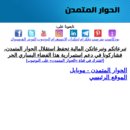
تابعونا على:
بودكاست
بنترست
تيلكرام
لينكدإن
الانستغرام
اليوتيوب
التويتر
الفيسبوك
تبرعاتكم وتبرعاتكن المالية تحفظ استقلال الحوار المتمدن،
فشاركونا في دعم استمرارية هذا الفضاء اليساري الحر
[اشترك في قناة ‫«الحوار المتمدن» على اليوتيوب]
الحوار المتمدن - موبايل
الموقع الرئيسي