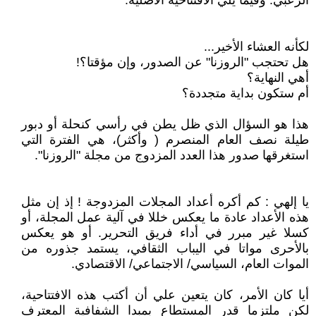
الزعبي. وفيما يلي الافتتاحية الأصلية:
لكأنه العشاء الأخير...
هل تحتجب "الروزنا" عن الصدور، وإن مؤقتا؟!
أهي النهاية؟
أم ستكون بداية متجددة؟
هذا هو السؤال الذي ظل يطن في رأسي كنحلة أو دبور
طيلة نصف العام المنصرم ( وأكثر)، هي الفترة التي
استغرقها صدور هذا العدد المزدوج من مجلة "الروزنا".
يا إلهي : كم أكره أعداد المجلات المزدوجة ! إذ إن مثل
هذه الأعداد عادة ما يعكس خللا في آلية عمل المجلة، أو
كسلا غير مبرر في أداء فريق التحرير. أو هو يعكس
بالأحرى مواتا في اليباب الثقافي، يستمد جذوره من
الموات العام، السياسي/ الاجتماعي/ الاقتصادي.
أيا كان الأمر، كان يتعين علي أن أكتب هذه الافتتاحية،
لكن ملتزما قدر المستطاع بمبدا الشفافية المعترف