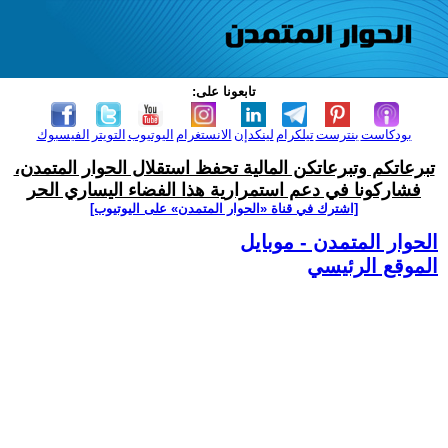
تابعونا على:
بودكاست
بنترست
تيلكرام
لينكدإن
الانستغرام
اليوتيوب
التويتر
الفيسبوك
تبرعاتكم وتبرعاتكن المالية تحفظ استقلال الحوار المتمدن،
فشاركونا في دعم استمرارية هذا الفضاء اليساري الحر
[اشترك في قناة ‫«الحوار المتمدن» على اليوتيوب]
الحوار المتمدن - موبايل
الموقع الرئيسي