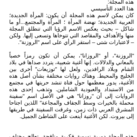
هذه المجلة:
هذا العدد التأسيسي
كان يمكن لاسم هذه المجلة أن يكون: المرأة الجديدة؛
العربية الجديدة؛ نهضة المرأة ؛ المرأة والمجتمع...أو ما
شاكل – بحيث يعكس الاسم الرؤيا التي تنطلق المجلة
منها والأهداف والمقاصد التي تتوخاها وتسعى إليها. ولكن
– لاعتبارات شتى – استقر الرأي على اسم "الروزنة".
"الروزنة"، أو "الروزانا"، يمكن أن تكون رمزاً خصباً
بالمعاني والدلالات. إنها أغنية شعبية، يتردد صداها في بلاد
الشام وبلاد الرافدين، ولعل لها "توزيعات" أخرى بين
الخليج والمحيط. وهناك روايات مختلفة بشأن أصل هذه
الأغنية، يدور معظمها حول فتاة تنشد حريتها في مجتمع
من الاستبداد والعبودية الشاملين. وتذهب إحدى هذه
الروايات إلى أن "روزانا" هي في الأصل اسم "سفينة
محملة بالخيرات وسط الجفاف والمجاعة" اللذين اجتاحا
المشرق العربي ذات زمن، وغرقت السفينة في طريقها
إلى بيروت. لكن الأغنية أينعت على الشاطئ الجميل.
هذه المجلة دورية نسوية فكرية منافِحة، تعالج مختلف