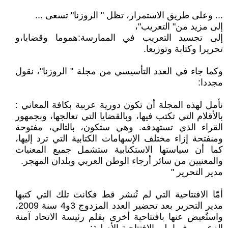
... وعلى طريق الاستمرار، تظل " الروزنا" تسعى ...
إلى مزيد من" التعريب"،
إلى تجسيد التعريب في الممارسة:هموما وقضايا،و
تحريرا وكتابة وتوزيعا.
وكما جاء في العدد التأسيسي من مجلة " الروزنا"، نقول
مجددا:
نأمل لهذه المجلة أن تكون دورية عربية بكافة المعاني :
بالأقلام التي تكتب فيها، وبالقضايا التي تعالجها، وبجمهور
القراء الذي تستهدفه. وهي ستكون، بالتالي، مفتوحة
ومنفتحة إزاء مختلف الإسهامات الكتابية التي ترد إليها،
كما أن سياستها الاستكتابية ستشمل جميع المعنيات
والمعنيين من سائر أرجاء الوطن العربي وبلدان المهجر.
مدير التحرير "
أمّا الافتتاحية التي لم تُنشر قط فكانت تلك التي كتبها
مدير التحرير بعد تحضير العدد المزدوج 3و4 سنة 2009،
واستُعيض عنها بافتتاحية أخرى بقلم رئيسة الاتحاد آمنة