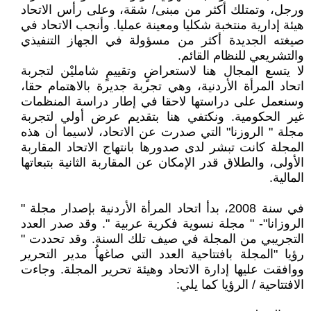
ورجل، وتمتلك أكثر من مبنى/ شقة، وعلى رأس الاتحاد
هيئة إدارية منتخبة شكليا ومعينة عمليا. وأنجب الاتحاد في
صيغته الجديدة أكثر من مسؤولة في الجهاز التنفيذي
والتشريعي للنظام القائم.
لا يتسع المجال هنا لاستعراضٍ وتقييمٍ شامليْن لتجربة
اتحاد المرأة الأردنية، وهي تجربة جديرة بالاهتمام حقا،
وسنعمل على دراستها لاحقا في إطار دراسة المنظمات
غير الحكومية. ونكتفي هنا بتقديم عرض أولي لتجربة
مجلة " الروزنا" التي صدرت عن الاتحاد، لاسيما أن هذه
المجلة كانت تبشر لدى صدورها بانتهاج الاتحاد المقاربة
الأولى، والطلاق قدر الإمكان عن المقاربة الثانية بتبعاتها
المالية.
في سنة 2008، بدأ اتحاد المرأة الأردنية بإصدار مجلة "
الروزانا"- " مجلة نسوية فكرية عربية ". وقد صدر العدد
التجريبي من المجلة في صيف تلك السنة. وقد تحددت "
رؤيا "المجلة بافتتاحية العدد التي صاغهاُ مدير التحرير
ووافقت عليها إدارة الاتحاد وهيئة تحرير المجلة. وجاءت
الافتتاحية / الرؤيا كما يلي: