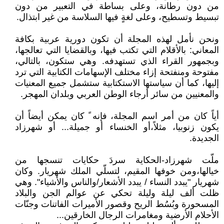
من دون رطانة، وعلى بساطة في التعبير من دون
تبسيط وتسطيح، وعلى لغةٍ فيها السلاسة من غير ابتذال.
ونحن نأمل لهذه المجلة أن تكون دورية عربية بكافة
المعاني: بالأقلام التي تكتب فيها، وبالقضايا التي تعالجها،
وبجمهور القراء الذي تستهدفه. وهي ستكون، بالتالي،
مفتوحة ومنفتحة إزاء مختلف الإسهامات الكتابية التي ترد
إليها، كما أن سياستها الاستكتابية ستشمل جميع المعنيات
والمعنيين من سائر أرجاء الوطن العربي وبلدان المهجر.
أياً كان من أمر اسم المجلة، فإنه ً كان يمكن أيضاً أن
يكون زنوبيا، مثلاً،أو الخنساء أو جميلة... أو شهرزاد
الجديدة.
ملّت شهرزاد-الحكاية سردَ حكايات تنسجها من
خيالها،ومن خوفها المقيم، لتسلّي الملك شهريار. وكان
شهريار "يبدد النساء / يبدد الأشعار/والناس والأشياء". وهي
ظلت ألف ليلة وليلة تحكي عن عوالم الجن والبلاد
المسحورة وبُسُط الريح وقصور الأميرات الفاتنات وجنّات
الأحلام الأرضية ومغامرات الرجال الخارقين...