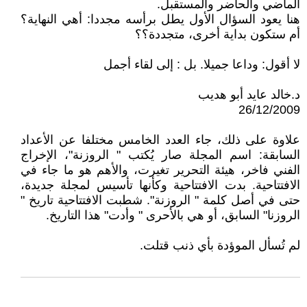
الماضي والحاضر والمستقبل.
هنا يعود السؤال الأول يطل برأسه مجددا: أهي النهاية؟
أم ستكون بداية أخرى، متجددة؟؟
لا أقول: وداعا جميلا. بل : إلى لقاء أجمل
د.خالد عايد أبو هديب
26/12/2009
علاوة على ذلك، جاء العدد الخامس مختلفا عن الأعداد
السابقة: اسم المجلة صار يُكتب " الروزنة"، الإخراج
الفني فاخر، هيئة التحرير تغيرت، والأهم هو ما جاء في
الافتتاحية. بدت الافتتاحية وكأنها تأسيس لمجلة جديدة،
حتى في أصل كلمة " الروزنة". شطبت الافتتاحية تاريخ "
الروزنا" السابق، أو هي بالأحرى " وأدت" هذا التاريخ.
لم تُسأل الموؤدة بأي ذنب قتلت.