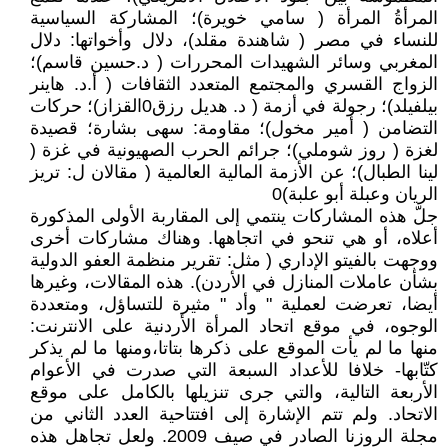
المرأةُ المرأة ( سامي خويرة)؛ المشاركة السياسية
للنساء في مصر ( شاهندة مقلد)، دلال وأخواتها: دلال
المغربي وسائر الشهيدات المحررات ( د.حسين قاسم)؛
الزواج القسري والمجتمع المتعدد الثقافات ( أ.د. هاينر
بيلفيلد)؛ رجولة في أزمة ( د. هديل رزق0القزاز)؛ حركات
التضامن ( أمير مخول)؛ مقاومة: سهى بشارة؛ قصيدة
لغزة ( روز شوملي)؛ جرائم الحرب الصهيونية في غزة (
لينا الطبال)؛ عن الأزمة المالية العالمية ( مقالان ل: تريز
الريان وعبلة أبو علبة)0
جلّ هذه المشاركات ينتمي إلى المقاربة الأولى المذكورة
أعلاه، أو هي تنحو في اتجاهها. وهناك مشاركات أخرى
ووجهت بالفيتو الإداري ( مثل: تقرير منظمة العفو الدولية
بشأن عاملات المنازل في الأردن). هذه المقالات، وغيرها
أيضا، تعرضت لعملية " وأد " مثيرة للتساؤل، ومتعددة
الوجوه، في موقع اتحاد المرأة الأردنية على الانترنت:
منها ما لم يأت الموقع على ذكرها بتاتا،ومنها ما لم يذكر
كتّابها- خلافا للأعداد السبعة التي صدرت في الأعوام
الأربعة التالية، والتي جرى تنزيلها بالكامل على موقع
الاتحاد. ولم تتم الإشارة إلى افتتاحية العدد الثاني من
مجلة الروزنا الصادر في صيف 2009. ولعل تجاهل هذه