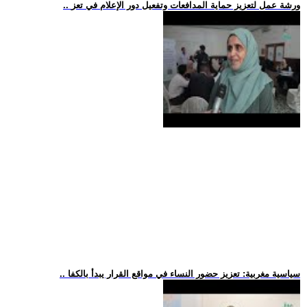
.. ورشة عمل لتعزيز حماية المدافعات وتفعيل دور الإعلام في تعز
.. سياسية مغربية: تعزيز حضور النساء في مواقع القرار يبدأ بالكفا