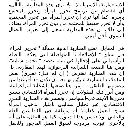
الاستعمارية/ الإمبريالية). ولا ترى هذه المقاربة، بالتالي،
أي انفصام بين برنامج تحرر المرأة وتحرر المجتمع
بأسره. كما أنها ترى أن تحرر المرأة من تحرر المجتمع،
وأن لا تحرر حقيقيا للمجتمع من دون تحرر المرأة. يضاف
إلى ذلك، أن هذه المقاربة تسعى إلى تعريب النضال
النسوي بأفق أممي.
في المقابل، تضع المقاربة الثانية مسألة " تحرير المرأة"
في سياق " الإصلاحات" المتواصلة التي يعكف النظام
الرأسمالي على إدخالها في بنيته بقصد " تجديد شبابه"-
ومن هنا الصبغة الليبرالية البرجوازية لهذه المقاربة. بل
إن هذه المقاربة تقترض ( إن لم نقل: تسرق) بعض
المقولات اليسارية لتتزيّن بها بعد أن تكون قد أفرغتها من
مضمونها الطبقي – ومن هنا صبغتها الشكلية البراغماتية.
ومن أبرز تلك المقولات إن تحرر المرأة الاقتصادي يسبق
تحررها الاجتماعي-السياسي. وتفسر هذه المقاربة التحرر
الاقتصادي، عبر تحليل ستاليني بامتياز- بدخول المرأة
سوق العمل كعاملة أو موظفة في القطاعين العام
والخاص. ولا تفسر هذا الدخول- كما هو الحال- على أنه
بالأحرى عبودية مزدوجة لسوق العمل المأجور وللعمل