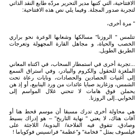
الافتتاحية، التي كتبها مدير التحرير مردّه طابع النقد الذاتي
لتجربة صدور المجلة. وفيما يلي نص هذه الافتتاحية:
" مرة أخرى،
تتلمس " الروزنا" مسالكها وشعابها الوعرة نحو براري
الخصب والحياة، و مجاهل القارة المجهولة وتعرجات
الطريق الطويل.
...تجربة أخرى في استمطار السحاب، في اكتناه المعاني
الملغزة للحقول والكروم والبيادر، وفي استراق السمع
إلى أغنيات الحصادين والحصادات، ونايات رعاة تحت
الشمس، وزغاريد صبايا عائدات من ورد الينابيع، أو إذ هن
يحملن فوق هامات لا تنحني غلال المواسم إلى
الخوابي..إلى الروزنا.
هي محاولة أخرى تدرك مسبقا أن موسم قحط هنا أو
آفات هناك، لا يعني " نهاية التاريخ" – هو إدراك بسيط
وصادق، تتفوق فيه الفلاحة/ البدوية/ اللاجئة على
فيلسوف بمثل " فخامة" و"عظمة" فرانسيس فوكوياما !