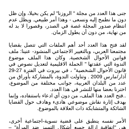
جنى هذا العدد من مجلة " الروزنا" لم يكن بخيلا، وإن ظل
دون ما نطمح إليه ونسعى - وهذا أمر طبيعي. ويظل عدم
انتظام صدور المجلة غصة في الصدر، وقصورا لا بد له
من نهاية، من دون أن يطول الزمان.
لقد فتح هذا العدد أحد أهم الملفات التي تتصل بقضايا
مجتمعنا العربي، وبالتغيير الاجتماعي المنشود- عنينا: ملف
قوانين الأحوال الشخصية. وكان هذا الملف موضوع
الندوة التي عقدتها " الحملة الاقليمية لتعديل نصوص في
قانون الأحوال الشخصية" ، في بيروت في الفترة 27-29
آذار/مارس 2009 . وتناولت الندوة، بالمشاركة بأوراق من
عدد من البلدان العربية، جوانب مختلفة من الموضوع،
اخترنا بعضا منها للنشر في هذا العدد.
..فتح العدد هذا الملف، من دون أي ادعاء باستنفاده، وإنما
بهدف إثارة نقاش موضوعي هادىء وهادف حول القضايا
الشائكة والمتشابكة ذات العلاقة بالموضوع.
الأمر نفسه ينطبق على قضية نسوية-اجتماعية أخرى،
هي "اتفاقية إزالة جميع أشكال التمييز ضد المرأة" –