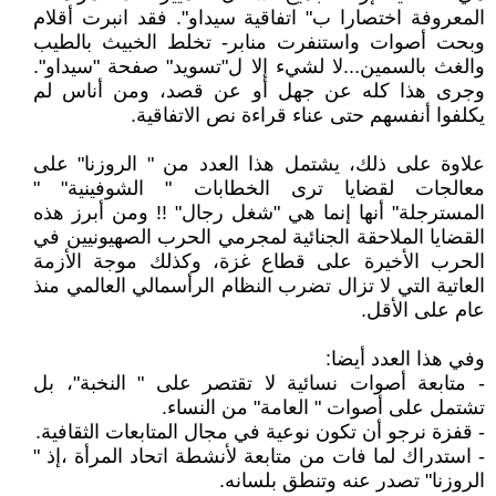
المعروفة اختصارا ب" اتفاقية سيداو". فقد انبرت أقلام
وبحت أصوات واستنفرت منابر- تخلط الخبيث بالطيب
والغث بالسمين...لا لشيء إلا ل"تسويد" صفحة "سيداو".
وجرى هذا كله عن جهل أو عن قصد، ومن أناس لم
يكلفوا أنفسهم حتى عناء قراءة نص الاتفاقية.
علاوة على ذلك، يشتمل هذا العدد من " الروزنا" على
معالجات لقضايا ترى الخطابات " الشوفينية" "
المسترجلة" أنها إنما هي "شغل رجال" !! ومن أبرز هذه
القضايا الملاحقة الجنائية لمجرمي الحرب الصهيونيين في
الحرب الأخيرة على قطاع غزة، وكذلك موجة الأزمة
العاتية التي لا تزال تضرب النظام الرأسمالي العالمي منذ
عام على الأقل.
وفي هذا العدد أيضا:
- متابعة أصوات نسائية لا تقتصر على " النخبة"، بل
تشتمل على أصوات " العامة" من النساء.
- قفزة نرجو أن تكون نوعية في مجال المتابعات الثقافية.
- استدراك لما فات من متابعة لأنشطة اتحاد المرأة ،إذ "
الروزنا" تصدر عنه وتنطق بلسانه.