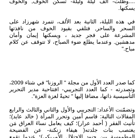
....وظلت- ألف ليلة وليلة- تسكن الخوف, والخوف
يسكنها.
في هذه الليلة، الثانية بعد الألف، تتمرد شهرزاد على
السحر والساحر, فتلقي بقيود الخوف من نافذتها
المشرعة على فجر جديد ، ويسكنها إيمان وأمان
مدهشين. وعندما يطلع ضوء الصباح، لا تتوقف عن كلام
مباح."
كما صدر العدد الأول من مجلة " الروزنا" في شتاء 2009،
وتصدرته - كما العدد التجريبي- افتتاحية مدير التحرير
التأسيسية ذاتها، مضافا إليها " تحيةً لغزة العزة".
وتضمّنت الأعداد: التجريبي والأول والثاني والثالث والرابع
المقالات التالية: قاسم أمين وتحرر المرأة ( خالد عايد)؛
تأنيث الفقر ( أحمد عرار)؛ كيف يعامل نساءَ العراق مَن
يغتصب بنات جلدته( هيفاء زنكنة- عن الفضيحة
المطموسة بين جنود الاحتلال الأمريكي)؛ عندما تقمع