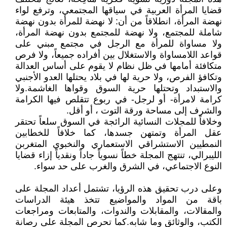
قضايا المرأة العربية في سياقها المجتمعي، وترفع لواء
نهضة المرأة، انطلاقاً من أن: لا نهضة للمرأة بدون نهضة
شاملة للمجتمع، ولا نهضة للمجتمع بدون نهضة المرأة،
ولا مساواة للمرأة مع الرجل في مجتمع مبني على
قواعد اللامساواة والاستغلال بين أفراده جميعاً، ولا فرص
متكافئة أمامها في ظل نظام لا يقوم على أساس العدالة
وتكافؤ الفرص، ولا حرية لها في بلاد يحتلها العدو الأجنبي
والاستبداد وتحتلها حرية السوق وقواها الغاشمة.ولا
كرامة لامرأة- أو لرجل- في ربوع تتقلص فيها الكرامة
والشرف إلى مساحة ورقة التوت ، أو أقل.
وخلافاً للمجلات النسائية الرائجة في السوق سلعاً تحتقر
عقل المرأة وتمتهن جسدها، كما خلافاً للخطابين
النمطيين الاستشراقي الاستعماري والنخبوي المتغربن
الليبرالي، تنتهج المجلة خطاً نسوياً جاداً ونقدياً إزاء قضايا
النوع الاجتماعي، في الشرق والغرب على حد سواء.
وعلى درب تحقيق هذه الرؤيا، تشتمل أعداد المجلة على
باقة من المواد والمواضيع تتخذ هيئة الدراسات
والمقالات، والمقابلات والندوات، والمتابعات ومراجعات
الكتب، والوثائق وما شابه.كما تحرص المجلة على رصانة