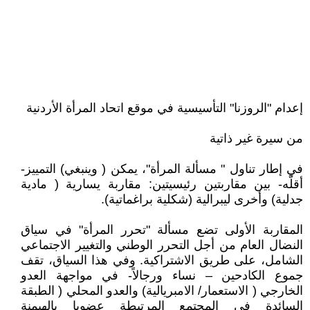
إعدام "الروزنا" التأسيسية في موقع اتحاد المرأة الأردنية
من سيرة غير ذاتية
في إطار تناول " مسألة المرأة"، يمكن ( وينبغي) التمييز-
أقلّه- بين مقاربتين رئيسيتين: مقاربة يسارية ( مادية
جدلية) وأخرى ليبرالية (شكلية براغماتية).
المقاربة الأولى تضع مسألة "تحرر المرأة" في سياق
النضال العام من أجل التحرر الوطني والتغيير الاجتماعي
الشامل، على طريق الاشتراكية. وفي هذا السياق، تقف
جموع الكادحين – نساء ورجالاً- في مواجهة العدو
الخارجي ( الاستعمار/ الامبريالية) والعدو المحلي ( الطبقة
السائدة في المجتمع المرتبطة عضويا بالهيمنة