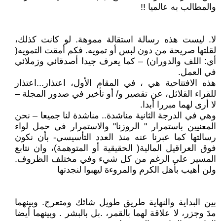
والمطالب به عالميا !!
لا. ليست هذه رسالة استقالة مموهة. لو كانت كذلك،
لقلتها صريحة من دون لبس أو تمويه. فكم أمقت التمويه(
أي: اللف والدوران) – كما يعرف جيدا أصدقائي وزملائي
في العمل.
هذه الافتتاحية هي ، في المقام الأول، اعتذار...اعتذار
للقراء القلائل، عن تقصير و/ أو تأخير في صدور المجلة –
لا أرى لهما مبررا أبدا.
وهي في الدرجة الثانية مناشدة.. مناشدة لنا جميعا – نحن
المعنيين باستمرار " الروزنا" والاستمرار في حمل لواء
رسالتها كما عبرنا عنه منذ العدد التأسيسي- بأن نكون
فوق العراقيل المالية( الحقيقية أو المتوهمة)، وان نتابع
المسير على الرغم من كل شيء وفي مختلف الظروف.
ولن أهيب بأهل الكرم والمروءة ليهبوا لنجدتها
بين البداية والنهاية طريق طويل شائك ومتعرج. وبينهما
مدَ وجزر، لا علاقة لهما بالقمر، .بل بالبشر . وبينهما أيضا