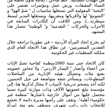
في الهيئات النسائية: "خط ساخن"، إقامة مأوى لحفنة من
النساء المعنفات، ورش عمل ومؤتمرات تقتصر على
"النخبة" المعولمة التي تستغلها مناسبات ل " شمّ الهوا" و
"الشوبنغ" لها ولأقربائها ومقربيها، ويستغلها المدير لبسط
سيطرته...). ومن اللافت أن الكادرات السابقة في
الأحزاب والحركات " التقدمية" و" الوطنية" تتصدّر هذا
المشهد.
لم يخرج اتحاد المرأة الأردنية – في تطوره/ تراجعه خلال
العقدين المنصرمين- عن نطاق هذا الاتجاه العام الذي
سلكته المنظمات غير الحكومية.
كان الاتحاد حتى سنة 1990منظمة كفاحية تضمّ الإناث
من أعضاء وأنصار " اليسار الأردني"، ولا تتجاوز عضويته
بضع مئات وتتشكّل هيئته الإدارية من المناضلات
المتطوعات، ويستأجر شقة متواضعة في جبل الحسين.
لكنه أخذ يتضخم تدريجيا- لأسباب لا مجال لذكرها هنا- إلى
مؤسسة تبلغ عضويتها الآلاف وذات موازنة كبيرة نسبيا
تتحصل عليها من أموال خارجية باعتبارها "منظمة غير
حكومية/ أهلية"، وتقف على رأسها مديرة دائمة لا تخضع
للانتخاب ذات راتب شهري، وتوظف نحو مئة امرأة