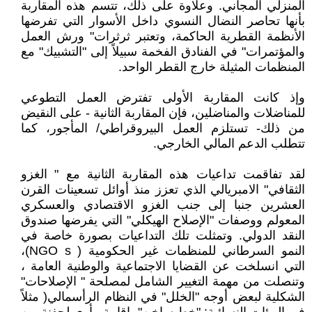
المنزلي المجاني. وعلاوة على ذلك، تتسم هذه المقاربة
بأنها تحاصر النضال النسوي داخل الأسوار التي تفرضها
الأنظمة القطرية الحاكمة، وتعتبر ثرثرات" ورش العمل
والمؤتمرات" في الفنادق الفخمة سبيلاً إلى "التشبيك" مع
المنظمات المثيلة خارج القطر الواحد.
وإذ كانت المقاربة الأولى تفترض العمل التطوعي
للمناضلات والمناضلين، فإن المقاربة الثانية - على النقيض
من ذلك- تستلزم العمل البيروقراطي/ المأجور، كما
تتطلب الدعم المالي الخارجي.
لقد تفاقمت تداعيات هذه المقاربة الثانية مع " الغزو
الثقافي" الامبريالي الذي تعزز منذ أوائل تسعينات القرن
العشرين جنبا إلى جنب الغزو الاقتصادي والعسكري
المعولم ووصفات "الإصلاح الهيكلي" التي يفرضها صندوق
النقد الدولي. وتمثلت تلك التداعيات بصورة خاصة في
النمو السرطاني للمنظمات غير الحكومية ( NGO s)،
التي انسلخت عن القضايا الاجتماعية والوطنية العامة ،
وتنصلت من مهمة التغيير الشامل لمصلحة " الإصلاحات"
الشكلية لبعض أوجه "الخلل" في النظام الرأسمالي( مثلاً