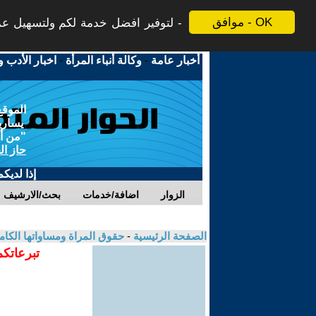
موافق - OK
لتوفير افضل خدمة لكم ولتسهيل عملي
أخبار عامة
-
وكالة أنباء المرأة
-
اخبار الأدب و
الموقع
يسارية
"من أج
حاز ال
إذا لديك
الزوار
اضافة/خدمات
بحث/الارشيف
الصفحة الرئيسية
-
حقوق المراة ومساواتها الكام
تبرعاتكم