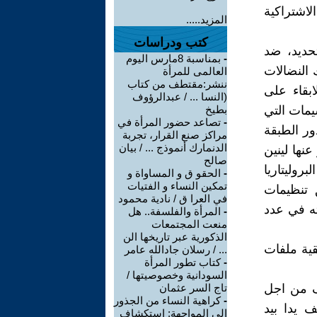
لاشتراكية
المزيد.....
كتب ودراسات
حديد، ضد
-
بمناسبة 8مارس اليوم
 النضالات
العالمى للمرأة
ننشر:مقتطف من كتاب
ابقاء على
(النسا ... / عبدالرؤوف
يمات التي
بطيخ
-
تصاعد حضور المرأة في
ور الطبقة
مراكز صنع القرار، تجربة
الدنمارك أنموذج ... / بيان
نها لينين
صالح
روليتاريا
-
الحقو ق و المساواة و
تمكين النساء و الفتيات
 تنظيمات
في العرا ق / نادية محمود
ته في عدد
-
المرأة والفلسفة.. هل
منعت المجتمعات
الذكورية عبر تاريخها الن
قية ملفات
... / رسلان جادالله عامر
-
كتاب تطور المرأة
السودانية وخصوصيتها /
لف من اجل
تاج السر عثمان
-
كراهية النساء من الجذور
 يدا بيد
إلى المواجهة: استكشاف