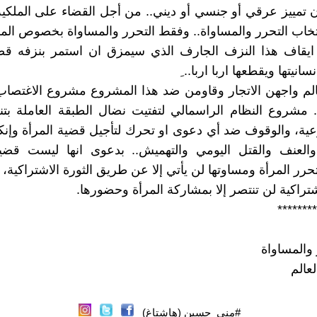
ن تمييز عرقي أو جنسي أو ديني.. من أجل القضاء على الملكية
خاب التحرر والمساواة.. وفقط التحرر والمساواة بخصوص المر
قاف هذا النزف الجارف الذي سيمزق ان استمر بنزفه قضي
نيتها ويقطعها اربا اربا.. ِ
عالم واجهن الاتجار وقاومن ضد هذا المشروع مشروع الاغتصاب 
.. مشروع النظام الراسمالي لتفتيت نضال الطبقة العاملة بت
ة، والوقوف ضد أي دعوى او تحرك لتأجيل قضية المرأة وإنك
والعنف والقتل اليومي والتهميش.. بدعوى انها ليست قضي
رر المرأة ومساوتها لن يأتي إلا عن طريق الثورة الاشتراكية،
شتراكية لن تنتصر إلا بمشاركة المرأة وحضورها.
********
 والمساواة
عالم
#منى_حسين (هاشتاغ)