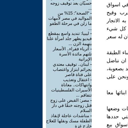
حسيّان بعد توقيف زوجه
 في اسواق
...
جرب وقيح
-
“الصحة”: 15% من
المواليد في مصر لأمهات
ه الاتجار
ما زلن في مرحلة الطفو
يب كل شيء
...
-
ليبيا: تنديد واسع بمقطع
ان له سعر
فيديو يظهر جلد امرأة علنا
بتهمة الزن ...
-
أثرياء فقراء.. الأسعار
اء الطبقة
تلتهم مائدة الأسرة
الإيرانية
 ان نناضل
-
لبنان.. توقيف معتدي
د بصعوبة،
بجرائم ابتزاز واغتصاب
على فتاة قاصر
 ونحن على
-
اعتقال وتعذيب
وانتهاكات.. معاناة
الأسيرات الفلسطينيات
بنائها معا
تتفاقم ...
-
مصر: القبض على زوج
قتل زوجته خنقًا في دار
ات وضعها
السلام
-
مناشدات عاجلة لإنقاذ
تي حددها
الطفلة مسك ونقلها للعلاج
اسواق بيع
خارج غزة