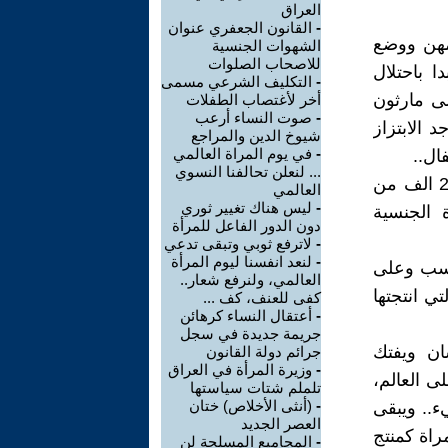
العراق
-
القانون الجعفري عنوان
مهن ووضع
الشهوات الجنسية
للاصحاب الصلوات
 باحتلال
-
التكليف الشرعي مسمى
ى مارثون
أخر لأغتصاب الطفلات
-
صوت النساء أرعب
 الابتزاز
شيوخ الدين والمراجع
-
في يوم المراة العالمي
ال..
... لنعلن تحالفنا النسوي
في خبر صدر عن مكتب التحقيقات الفيدرالي الامريكي أكد أن هناك 293 الف من
العالمي
-
ليس هناك تغيير ثوري
 الجنسية
دون الدور الفاعل للمرأة
-
لاترفع ثوبي وتبقى تدعي
-
لنعد انفسنا ليوم المرأة
 نسب وعلى
العالمي، ولنرفع شعار..
ي انتجتها
كفى للعنف، كف ...
-
أعتقال النساء كرهائن
جريمة جديدة في سجل
ان ويفتك
جرائم دولة القانون
-
وزيرة المرأة في العراق
ى العالم،
تلملم شتات سياستها
-
(أنثى الأخلاص) ختان
.. ويبقى
العصر الجديد
راة كمنتج
-
المجاميع المسلحة لن