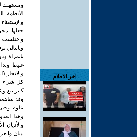
ومستهلك لذ
الأنظمة ال
والإستغناء
جعلها مجر
واختلست و
وبالتالي ت
بالمراة ود
غليظ وبدا 
والاتجار (ا
اخر الافلام
كل شيء صا
كبير بيع وش
وقد ساهمت 
علوم وحتى 
وهذا العد
والأديان 
لبنان والع