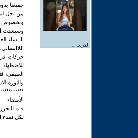
جميعنا بدو
من اجل انت
وبخصوص اي
وسيشتت انسا
يا نساء ال
المزيد.....
اللاانساني
حركات فرعي
للاضطهاد 
الطبقي، فتح
والثورة الا
***********
الأمضاء
قلم التحرر
لكل نساء ال