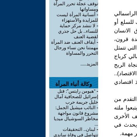
توقف عجلة تحرر المرأة
ومساواتها
الراسمالي
-
أنسانية المرأة ليست
للمزايدة والأستهزاء
 للسلع أو
-
لا ننشد مركز حماية
 الانسان
للنساء.. بل حل جذري
لقضية العنف
دة قرون،
-
أيقاف العنف ضد المرأة
لتي تتمثل
مهمتنا نحن نساء ورجال
التحرر والمساواة
الي كرباج
المزيد.....
جاة الربح
لاقتصاد)..
 اقتصادي
وكالة أنباء المرأة
-
“هيومن رايتس”: قتل
إسرائيل للصحافية آمال
التقدم من
خليل جريمة حرب
بعوا ملته
-
النائب ميشيل الجمل:
مشروع قانون مواجهة
ف الأخرى
مخاطر السوشيال ميديا
...
 يحدث في
-
لبنان.. التحقيقات
ر مهمة.
تتواصل في وفاة ساندي