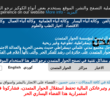
ة التصفح والنشر، الموقع يستخدم بعض أنواع الكوكيز نرجو النق
More info - المزيد
experience on our website
الفن
-
وكالة أنباء اليسار
-
وكالة أنباء العلمانية
-
وكالة أنباء العمال
-
وكا
الاقتصاد
-
اخبار الطب والعلوم
 الرئيسي لمؤسسة الحوار المتمدن
، علمانية، ديمقراطية، تطوعية وغير ربحية
ل مجتمع مدني علماني ديمقراطي حديث يضمن الحرية والعدالة الاجتم
حوار المتمدن على جائزة ابن رشد للفكر الحر والتى نالها أعلام في الفك
م مشاكل تقنية في تصفح الحوار المتمدن نرجو النقر هنا لاستخدام الموقع
كوردي
English
الاخبار
مراكز
الحوار المتمدن
لة في كافة المجالات
-
منى حسين
- القضاء على الاتجار بالبشر واسواق ب
 وتبرعاتكن المالية تحفظ استقلال الحوار المتمدن، فشاركونا 
استمرارية هذا الفضاء اليساري الحر