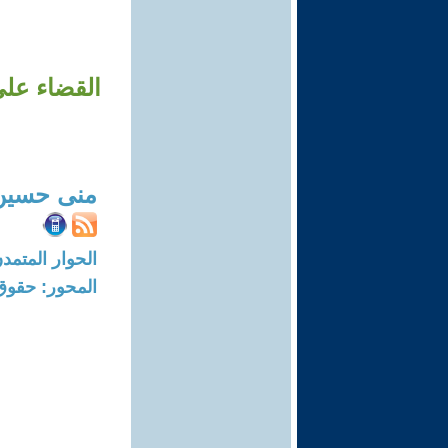
القضاء على
منى حسين
الحوار المتمدن-العدد: 4463 - 14
المحور: حقوق 