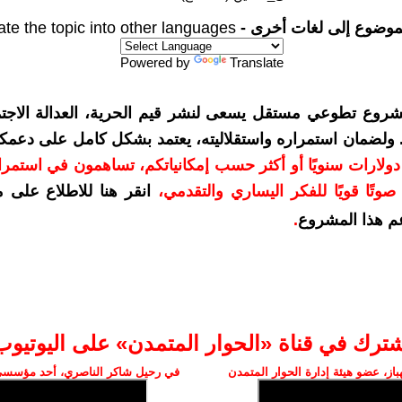
موضوع إلى لغات أخرى -
ate the topic into other languages
Powered by
Translate
شروع تطوعي مستقل يسعى لنشر قيم الحرية، العدالة الاجتم
. ولضمان استمراره واستقلاليته، يعتمد بشكل كامل على دعمك
دعمكم بمبلغ 10 دولارات سنويًا أو أكثر حسب إمكانياتكم، تساهمون في استم
وتًا قويًا للفكر اليساري والتقدمي
،
انقر هنا للاطلاع على 
م هذا المشروع
.
شترك في قناة «الحوار المتمدن» على اليوتيوب
ز، عضو هيئة إدارة الحوار المتمدن
في رحيل شاكر الناصري، أحد مؤسسي 