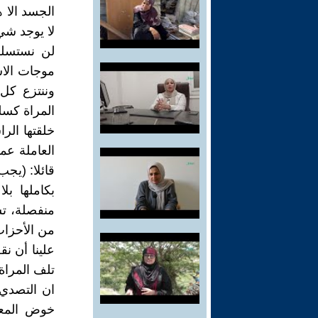
الجسد الا ه
لا يوجد شي
لن نستسلم
موجات الاس
وننتزع كل 
المراة كسلع
خلقتها الر
العاملة عم
قائلا: (يج
بكاملها بل
منفصلة، تس
من الأحزاب 
علينا أن ن
تلف المراة
ان التصدي 
خوض المعرك