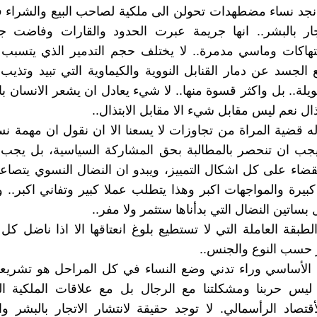
 نجد نساء مضطهدات تحولن الى ملكية لصاحب البيع والشراء
اتجار بالبشر.. انها جريمة عبرت الحدود والقارات وفاضت 
هاكات وماسي مدمرة.. لا يختلف حجم التدمير الذي يتسبب ب
ع الجسد عن دمار القنابل النووية والكيماوية التي تبيد وتذ
لة.. بل واكثر قسوة منها.. لا شيء يعادل ان يشعر الانسان ب
ذال نعم ليس مقابل شيء الا مقابل الابتذال..
 قضية المراة من تجاوزات لا يسعنا الا ان نقول ان مهمة نس
 يجب ان تنحصر بالمطالبة بحق المشاركة السياسية، بل يجب
ضاء على كل اشكال التمييز، ويبدو ان النضال النسوي يتصاع
كبيرة والمواجهات اكبر وهذا يتطلب عملا كبير وتفاني اكبر..
بساتين النضال التي بدأناها ستثمر ولا مفر..
لطبقة العاملة التي لا تستطيع بلوغ انعتاقها الا اذا ناضل كل ا
 حسب النوع والجنس..
د الأساسي وراء تدني وضع النساء في كل المراحل هو تشريع
 ليس حربنا ومشكلتنا مع الرجال بل مع علاقات الملكية ال
قتصاد الرأسمالي. لا توجد حقيقة لانتشار الاتجار بالبشر و