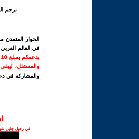
ترجم ال
الحوار المتمدن م
في العالم العربي
ب
والمستقل، ليبقى ص
والمشاركة في دع
ا‫
في رحيل جليل شهبا