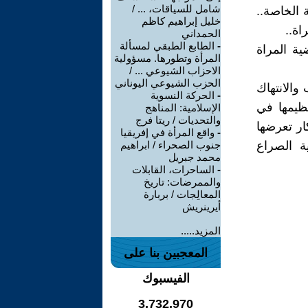
شامل للسياقات، ... /
 الخاصة..
خليل إبراهيم كاظم
اة..
الحمداني
-
الطابع الطبقي لمسألة
ة المراة
المرأة وتطورها. مسؤولية
الاحزاب الشيوعي ... /
الحزب الشيوعي اليوناني
والانتهاك
-
الحركة النسوية
نظيمها في
الإسلامية: المناهج
والتحديات / ريتا فرج
ار تعرضها
-
واقع المرأة في إفريقيا
ة الصراع
جنوب الصحراء / ابراهيم
محمد جبريل
-
الساحرات، القابلات
والممرضات: تاريخ
المعالِجات / بربارة
أيرينريش
المزيد.....
المعجبين بنا على
الفيسبوك
3,732,970