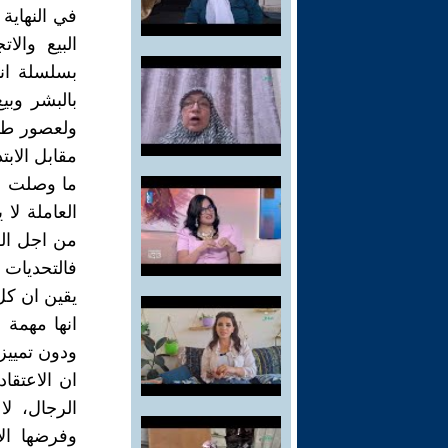
في النهاية
البيع وال
بسلسلة انت
بالبشر وبي
ولعصور طوي
مقابل الابت
ما وصلت له
العاملة لا
من اجل الق
فالتحديات 
يقين ان كل 
انها مهمة ا
ودون تمييز
ان الاعتقا
الرجال، لا
وفرضها الأ