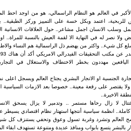
أكبر في العالم هو النظام الراسمالي، هو من اوجد احط ال
لربحية، اعتمد وبكل خسة على التمييز وركز الطبقية.. بدا
ل وسلب الانسان اجمل مشاعر.. حول العلاقات الانسانية ال
ولا نصر له في النهاية الا لقمة العيش بالنسبة للمراة.. اوجد
سلع كل شيء.. واكثر من يهضم ذل الراسمالية هم النساء والاطف
ن اليافعين مهددون بخطر الاختطاف والاستغلال في التجارة
ارة الجنسية او الاتجار البشري يجتاح العالم ويسجل اعلى
ولا يقتصر على رقعة معينة.. خصوصا بعد الازمات السياسية الت
طقة الاخيرة..
تال لا زال رحاها مستمر .. وتدمير لا يزال يسحق الانس
املة.. انظمة سياسية أنتجها استهتار نظام اقتصادي يسيطر عل
سح العالم وتشرد وغربة تسول وعوق وتحفي يستنزف كل شيء
ر بالبشر يتسع بابواب ومنافذ عديدة ومتنوعة تستهدف ابقاء الم