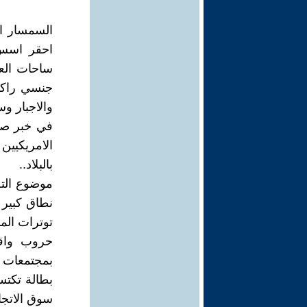
السمسار ال
احقر اسس ل
ساحات العم
جنسي راكض 
والاجبار و
الامريكيي
بالبلاد..
موضوع التج
نطاق كبير 
توترات المن
حروب واقت
بمجتمعات ك
بطالة تكت
سوق الاتجا