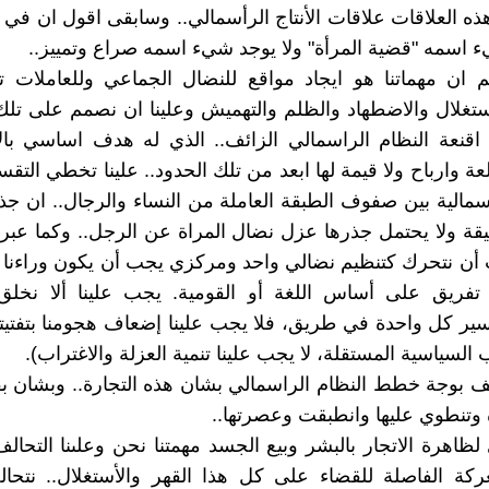
ذه العلاقات علاقات الأنتاج الرأسمالي.. وسابقى اقول ان في ا
ء اسمه "قضية المرأة" ولا يوجد شيء اسمه صراع وتمييز..
 ان مهماتنا هو ايجاد مواقع للنضال الجماعي وللعاملات ت
تغلال والاضطهاد والظلم والتهميش وعلينا ان نصمم على تلك
اقنعة النظام الراسمالي الزائف.. الذي له هدف اساسي بال
ة وارباح ولا قيمة لها ابعد من تلك الحدود.. علينا تخطي التقس
اسمالية بين صفوف الطبقة العاملة من النساء والرجال.. ان جذ
يقة ولا يحتمل جذرها عزل نضال المراة عن الرجل.. وكما عبر ع
ب أن نتحرك كتنظيم نضالي واحد ومركزي يجب أن يكون وراءنا الب
ا تفريق على أساس اللغة أو القومية. يجب علينا ألا نخلق
ير كل واحدة في طريق، فلا يجب علينا إضعاف هجومنا بتفتي
السياسية المستقلة، لا يجب علينا تنمية العزلة والاغتراب).
قف بوجة خطط النظام الراسمالي بشان هذه التجارة.. وبشان ب
 وتنطوي عليها وانطبقت وعصرتها..
لظاهرة الاتجار بالبشر وبيع الجسد مهمتنا نحن وعلىنا التحا
ة الفاصلة للقضاء على كل هذا القهر والأستغلال.. نتحالف