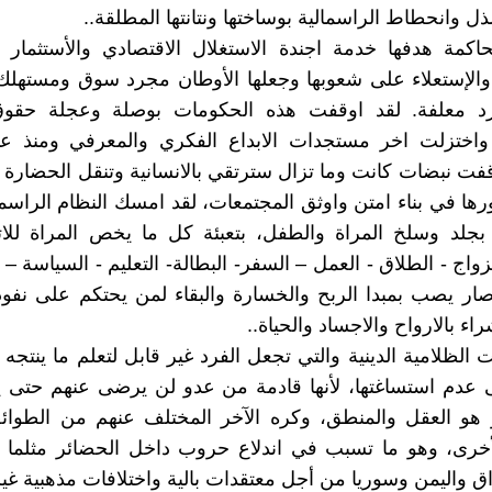
ل وانحطاط الراسمالية بوساختها ونتانتها المطلقة..
حاكمة هدفها خدمة اجندة الاستغلال الاقتصادي والأستثمار 
 والإستعلاء على شعوبها وجعلها الأوطان مجرد سوق ومستهلك
د معلفة. لقد اوقفت هذه الحكومات بوصلة وعجلة حقوق
اختزلت اخر مستجدات الابداع الفكري والمعرفي ومنذ ع
وقفت نبضات كانت وما تزال سترتقي بالانسانية وتنقل الحضارة ا
ورها في بناء امتن واوثق المجتمعات، لقد امسك النظام الراسم
بجلد وسلخ المراة والطفل، بتعبئة كل ما يخص المراة للات
لزواج - الطلاق - العمل – السفر- البطالة- التعليم - السياسة – ا
ر يصب بمبدا الربح والخسارة والبقاء لمن يحتكم على نفوذ
راء بالارواح والاجساد والحياة..
الظلامية الدينية والتي تجعل الفرد غير قابل لتعلم ما ينتجه 
عدم استساغتها، لأنها قادمة من عدو لن يرضى عنهم حتى يت
و هو العقل والمنطق، وكره الآخر المختلف عنهم من الطوائ
الأخرى، وهو ما تسبب في اندلاع حروب داخل الحضائر مثلما
راق واليمن وسوريا من أجل معتقدات بالية واختلافات مذهبية غي