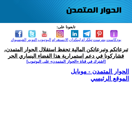
تابعونا على:
بودكاست
بنترست
تيلكرام
لينكدإن
الانستغرام
اليوتيوب
التويتر
الفيسبوك
تبرعاتكم وتبرعاتكن المالية تحفظ استقلال الحوار المتمدن،
فشاركونا في دعم استمرارية هذا الفضاء اليساري الحر
[اشترك في قناة ‫«الحوار المتمدن» على اليوتيوب]
الحوار المتمدن - موبايل
الموقع الرئيسي