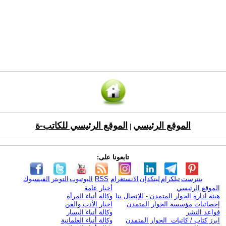
الموقع الرئيسي
الموقع الرئيسي للكاتب-ة
|
تابعونا على:
بنترست
تيلكرام
لينكدإن
الانستغرام
RSS
اليوتيوب
التويتر
الفيسبوك
الموقع الرئيسي
أخبار عامة
هيئة ادارة الحوار المتمدن - للإتصال بنا
وكالة أنباء المرأة
إحصائيات مؤسسة الحوار المتمدن
اخبار الأدب والفن
قواعد النشر
وكالة أنباء اليسار
ابرز كتاب / كاتبات الحوار المتمدن
وكالة أنباء العلمانية