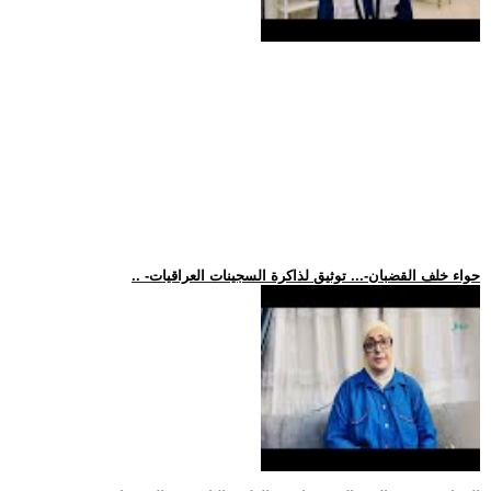
.. -حواء خلف القضبان-... توثيق لذاكرة السجينات العراقيات