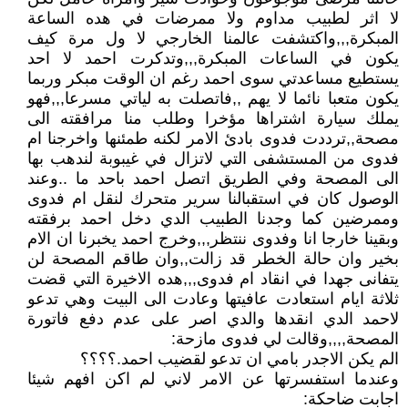
لا اثر لطبيب مداوم ولا ممرضات في هده الساعة
المبكرة,,,واكتشفت عالمنا الخارجي لا ول مرة كيف
يكون في الساعات المبكرة,,,وتدكرت احمد لا احد
يستطيع مساعدتي سوى احمد رغم ان الوقت مبكر وربما
يكون متعبا نائما لا يهم ,,فاتصلت به لياتي مسرعا,,,فهو
يملك سيارة اشتراها مؤخرا وطلب منا مرافقته الى
مصحة,,ترددت فدوى بادئ الامر لكنه طمئنها واخرجنا ام
فدوى من المستشفى التي لاتزال في غيبوبة لندهب بها
الى المصحة وفي الطريق اتصل احمد باحد ما ..وعند
الوصول كان في استقبالنا سرير متحرك لنقل ام فدوى
وممرضين كما وجدنا الطبيب الدي دخل احمد برفقته
وبقينا خارجا انا وفدوى ننتظر,,,وخرج احمد يخبرنا ان الام
بخير وان حالة الخطر قد زالت,,وان طاقم المصحة لن
يتفانى جهدا في انقاد ام فدوى,,,هده الاخيرة التي قضت
ثلاثة ايام استعادت عافيتها وعادت الى البيت وهي تدعو
لاحمد الدي انقدها والدي اصر على عدم دفع فاتورة
المصحة,,,,وقالت لي فدوى مازحة:
الم يكن الاجدر بامي ان تدعو لقضيب احمد.؟؟؟؟
وعندما استفسرتها عن الامر لاني لم اكن افهم شيئا
اجابت ضاحكة: