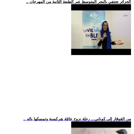
.. الجزائر تحتفي بالبحر المتوسط عبر الطبعة الثانية من المهرجان
.. من القوقاز إلى كوباني... رحلة نزوح عائلة شركسية وتمسكها باله