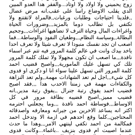
زوج يحميني ولا اولاد ولا اوتاد...والفقر هدا العدو المبين
الدي يقلب الاوضاع راسا على عقب,انه مرض عضال
,,فلدينا احتياجات وطلبات ورغبات,,فالمراة لاتقتنع ولا
تكتفي بل تطالب دوما بالمزيد,,,وضرورات الحياة
واغراءات المال وحياة الترف لا تضاهيها اغراءات,,,وجحيم
البطالة,,وسياسة النظام,,,وطغيان النفود والوساطة...فما
اصعب ان تجد نفسك منبودا لا تعرف شيئا ولا تعرف احدا
ياخد بيدك وانت في عالم كلمة المرور فيه تتم عبر اسماء
نافدة,,,ما اصعب ان تكون مجهولا ولا تملك كلمة المرور
تلك كي تسهل عليك المامورية,,,واصبح قضيب احمد
كلمة المرور التي تسهل علينا سواء انا او دكرى او فدوى
كل شيء,,,اجل لم تعد الشهادات مهمة,,ولم تعد النزاهة
والكفاءات مهمة في زمننا الاحدب هدا ,,,فقد اصبح
قضيب احمد يفوق رتبة جنرال ,,يفوق رتبة مدير,,انه
قضيب مميز,,اصبح قضيبه بطاقة مرور في كل
الاوساط,,,فوساطة احمد نافدة ,,,وما يجعلني احترمه
اكثر انه يساعد الاخرين من جيرانه ومعارفه واصدقائه
المحتاجين,,كلما وقع احدهم في ازمة الا وتدخل احمد
فمكالمة من احمد تكفي لينتهي الامر,,,وهدا ما حدث
عندما اصيبت ام فدوى بنزيف ..باغماء...وكانت فدوى