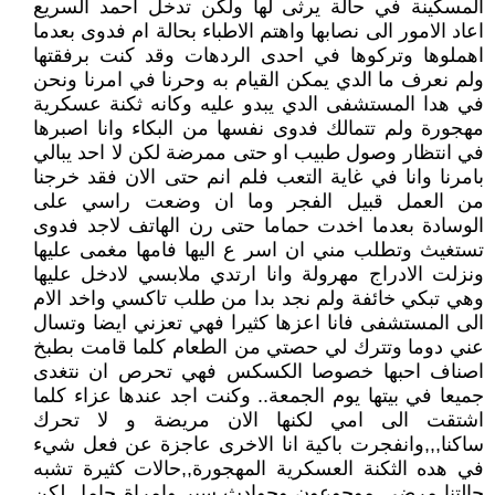
المسكينة في حالة يرثى لها ولكن تدخل احمد السريع
اعاد الامور الى نصابها واهتم الاطباء بحالة ام فدوى بعدما
اهملوها وتركوها في احدى الردهات وقد كنت برفقتها
ولم نعرف ما الدي يمكن القيام به وحرنا في امرنا ونحن
في هدا المستشفى الدي يبدو عليه وكانه ثكنة عسكرية
مهجورة ولم تتمالك فدوى نفسها من البكاء وانا اصبرها
في انتظار وصول طبيب او حتى ممرضة لكن لا احد يبالي
بامرنا وانا في غاية التعب فلم انم حتى الان فقد خرجنا
من العمل قبيل الفجر وما ان وضعت راسي على
الوسادة بعدما اخدت حماما حتى رن الهاتف لاجد فدوى
تستغيث وتطلب مني ان اسر ع اليها فامها مغمى عليها
ونزلت الادراج مهرولة وانا ارتدي ملابسي لادخل عليها
وهي تبكي خائفة ولم نجد بدا من طلب تاكسي واخد الام
الى المستشفى فانا اعزها كثيرا فهي تعزني ايضا وتسال
عني دوما وتترك لي حصتي من الطعام كلما قامت بطبخ
اصناف احبها خصوصا الكسكس فهي تحرص ان نتغدى
جميعا في بيتها يوم الجمعة.. وكنت اجد عندها عزاء كلما
اشتقت الى امي لكنها الان مريضة و لا تحرك
ساكنا,,,وانفجرت باكية انا الاخرى عاجزة عن فعل شيء
في هده الثكنة العسكرية المهجورة,,حالات كثيرة تشبه
حالتنا مرضى موجوعون وحوادث سير وامراة حامل لكن