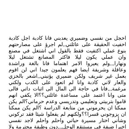
اخجل من نفسي وضميري يعدبني فانا كادبة اجل كادبة
اخفيت الحقيقة على عائلتي,,لم اجرؤ على مصارحتهم
بنوع عملي اكتفيت فقط بالقول اني اشتغل في مصنع
وان عملي يكون ليلا فاكثر المصانع تشتغل ليلا
ونهارا,,,ولم يعيروا الامر اهتماما فانا بالغة وراشدة
وعاقلة وشريفة ايضا فهم يعلمون جيدا اني لن اقوم
بعمل غير شريف ولكن ضميري يؤنبني,,اشعر بالخزي
والعار لاني كادبة وانا لم اتعود على الكدب ولكني
مرغمة,,,فانا في حاجة الى المال الى اثبات داتي فالى
متى وانا اعتمد على مساعدة عائلتي؟؟الا يكفي انهم
قاموا بتربيتي وتعليمي وتدريسي وعدم حرماني؟الم يكن
ممكنا ان يحرموني من متابعة الدراسة ؟الم يكن ممكنا
ان يزوجوني قسرا؟؟ولكنهم لم يفعلوا شيئا فقد تركوني
وشأني اختار مسيرة حياتي واحلم واحلم لاجد نفسي
اخيرا ضيفة في مستنقع الوحل,,,دون وظيفة محترمة ولا