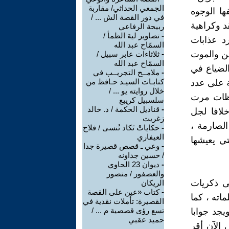
الجمعي الحداثي/ مقاربة
ها الوجوه
في دور القصة الش ... /
د وكراهية
ربيحة الرفاعي
-
تصاوير لية الظمأ /
د عذابات
السمّاح عبد الله
ن والموت
-
ثلاثاءات عابر سبيل /
السمّاح عبد الله
الضياع في
-
ملامــح التجريــب في
كتابـات السيـد حـافظ من
مة على عدد
خلال روايته يو ... /
حظات مرت
سلسبيل كريبع
-
قناديل الحكمة / د. خالد
لافا لجل
زغريت
الصارمة ،
-
حكاياتْ تَكاد تُنسى / فلاح
العيفاري
ي يعيشها
-
وعي ـ قصص قصيرة جدا
/ حسين جداونه
-
ديوان 23 الحاوي
والعصفور / منصور
ى ذكريات
الريكان
-
كتاب «عين على القصة
اته ، كما
القصيرة: تأملات نقدية في
تسع رؤى قصصية م ... /
جد جوابا
حميد عقبي
لكني الآن أقر