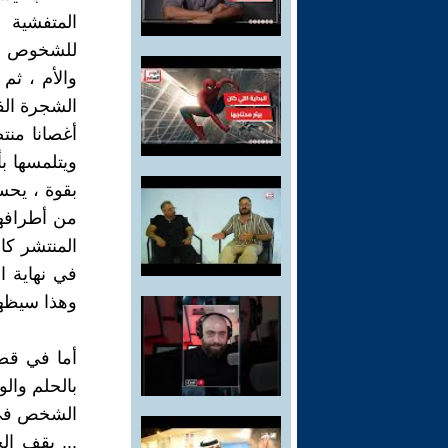
المتفشية 
للشخوص ، 
والأم ، ثم
الشجرة الف
أغصانا منت
ويتلمسها ب
بقوة ، يحس
من أطرافها
المنتشر كا
في نهاية ا
وهذا سيظهر 
أما في قصة
بالحلم والو
... يقف ال