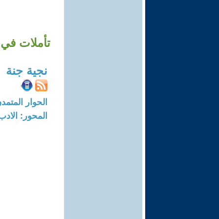
تأملات في 
نجية جنة
الحوار المتمدن-العدد: 4372 - 14
المحور: الادب