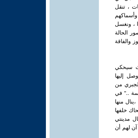
وقات ، تنقل
 وأسماكهم
ا ، ونغسل
ر الحالة
ز والفاقة
لوصف في قصة" رفيقي ليل" ص 39 بحيث سيحكي
صل إليها
الجبري من
لبائسة .." في
،ينال منها
حاك خلفها
ل مدينتي
 آن لهم أن