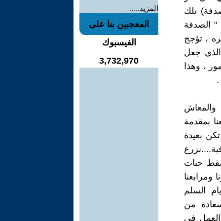
المزيد.....
صدفة) تلك
المعجبين بنا على
 " الصدفة
ره ، تؤجج
الفيسبوك
 الذي جعل
3,732,970
ور ، وهذا
.
 والمعاش
نا بمقدمة
ليوم في ص 33 يقول " لم تكن بعيدة
ة....نزرع
تسقط حبات
 ومرابعنا
يام السلم
سعادة من
 العمل في