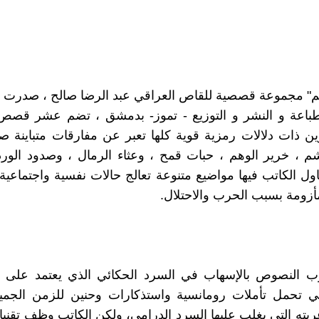
طباعة و النشر و التوزيع - تموز- بدمشق ، تضم عشر قصص
ن ذات دلالات رمزية قوية كلها تعبر عن مفارقات متباينة صا
شم ، خرير الوهم ، حبات قمح ، وعثاء الرمال ، وصدود الورد
ول الكاتب فيها مواضيع متنوعة تعالج حالات نفسية واجتماعية
مأزومة بسبب الحرب والاحتلال.
وب النصوص بالإسهاب في السرد الحكائي الذي يعتمد على 
لتي تحمل تأملات رومانسية واستذكارات وحنين للزمن الجمي
يته التي يغلب عليها السرد الدرامي، ولكن الكاتب وظف تقني