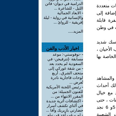
الدرامية في ديوان- فاتن
ت متعددة
الليل - للشاعرة ...
إضافة إلى
-
الابعاد الجمالية
والإنسانية في رواية - ليلة
رة قابلة
إفريقية - للروائ ...
بت في وطن
المزيد.....
اسك شديد
اخبار الأدب والفن
الأحيان ،
-
-نوفوستي-: موعد
لخاصة بها
مسابقة -إنترفيجن- في
السعودية لم يحدد بعد
-
من شقة غوركي إلى
متحف الشرق.. أربع
لوحات قاجارية نادرة
والمشاهد
تُعرض ...
لك أحداث
-
رئيس اللجنة الأمريكية
للفنون الجميلة: من
 مع خيال
المقرر الانتهاء من ...
ات ، حتى
-
اكتشافات أثرية جديدة
في ألتاي تكشف أسرار
انه نجح في تشخيص حالاتها النفسية ففي قصة " عناقيد الوشم" ص 5و 6 نجد
حضارتي بازيريك وأفا ...
 الشعبية
-
لم يرغب أحد في نيله