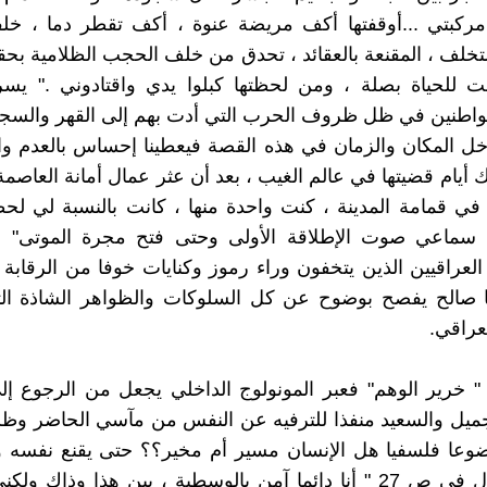
مركبتي ...أوقفتها أكف مريضة عنوة ، أكف تقطر دما ، خلف
التخلف ، المقنعة بالعقائد ، تحدق من خلف الحجب الظلامية بحق
ت للحياة بصلة ، ومن لحظتها كبلوا يدي واقتادوني ." يسر
مواطنين في ظل ظروف الحرب التي أدت بهم إلى القهر والسج
اخل المكان والزمان في هذه القصة فيعطينا إحساس بالعدم و
" تلك أيام قضيتها في عالم الغيب ، بعد أن عثر عمال أمانة العاص
في قمامة المدينة ، كنت واحدة منها ، كانت بالنسبة لي ل
 سماعي صوت الإطلاقة الأولى وحتى فتح مجرة الموتى" خ
لعراقيين الذين يتخفون وراء رموز وكنايات خوفا من الرقابة 
ا صالح يفصح بوضوح عن كل السلوكات والظواهر الشاذة الت
عراقي.
 خرير الوهم" فعبر المونولوج الداخلي يجعل من الرجوع إل
ميل والسعيد منفذا للترفيه عن النفس من مآسي الحاضر وظلم
وعا فلسفيا هل الإنسان مسير أم مخير؟؟ حتى يقنع نفسه وي
لحيرته يقول في ص 27 " أنا دائما آمن بالوسطية ، بين هذا وذاك و