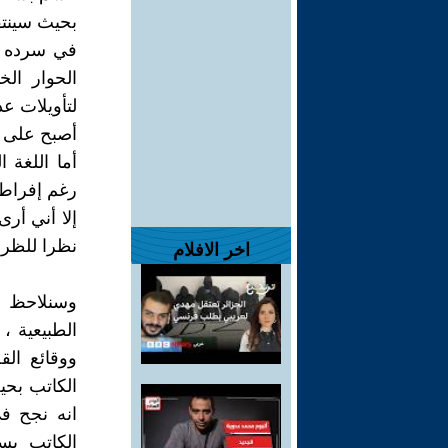
بحيث سينتق
في سرده لل
الحوار ال
لتأويلات ع
أصبح على 
أما اللغة
رغم إفراط 
إلا أني أرى
نظرا للظروف
اخر الافلام
وسنلاحظ ذ
الطبيعية ،
ووقائع الق
الكاتب بح
الكاتب يس