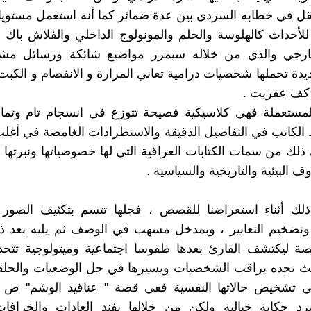
ل في خطابه السردي بين عدة ضمائر كما أنه استعمل مستويا
أحداث كالهلوسة والحلم والمونولوج الداخلي والفلاش باك 
خارجي والذي من خلاله سيمرر مواضيع شائكة ورسائل مشف
ديدة تحملها شخصيات درامية تعاني المرارة و الانفصام و الك
كف عفريت .
 المستعملة فهي كلاسيكية فصيحة تتوزع في انسجام تام وتم
الكاتب في التفاصيل الدقيقة والاستطرادات الغامضة في أغلب 
 ذلك من سمات الكتابات العراقية التي لها خصوصياتها ونبرتها ا
 البيئية والتاريخية والسياسية .
لك أثناء استعراضنا للقصص ، فجلها تتسم بتكثيف الصور 
 وتضخيم التعابير ، وبمدخل مسهب في الوصف ثم يليه بعد ذ
صة ليكتشف القارئ بعدها طقوسا اجتماعية وميتولوجية تتحد
يث نجده يراقب الشخصيات ويسيرها في جل الوضعيات والحلق
رد حكاية خيالية ولكن من خلالها يفند العادات والخرافات