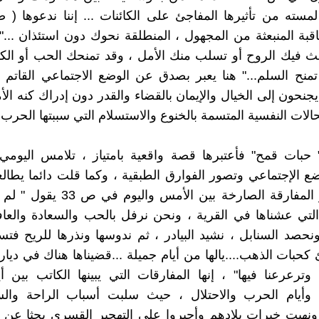
 لمسته من تأثيرها المفاجئ على الكائنات ... إننا ندعوها ( 
اقبة المنبعثة من المجهول ، المنطلقة نحوك دون استئذان ..."
ث فيك الروح أو تسلب منك الأمل ، وقد تمنحك الحب أو الك
منح السلم..." هنا يعبر بصدق عن الوضع الاجتماعي القاتم
جنحون إلى الخيال والإيمان بالقضاء والقدر دون إدراك كنه الأم
الات النفسية المتسمة بالخنوع والاستسلام التي سببتها الحرب 
 حبات قمح" فأعتبرها قصة واقعية بامتياز ، تلامس اليومي
ع الإجتماعي وتصور الفوارق الطبقية ، وكما قلت دائما يطالع
حتى يصور المفارقة الصارخة بين الأمس وا
 التي عشناها في القرية ، ونحن نرفل بالحب والسعادة والعافي
حصد السنابل ، نشيد البيادر ، ثم ندوسها ونذرها للريح ف
حبات الذهب....يالها من أيام جميلة ...قضيناها هناك في ديارنا
وترعرعنا فيها" ، إنها المفارقات التي يبينها الكاتب بين أ
ل وأيام الحرب والاحتلال ، حيث سلبت أسباب الراحة وال
ونهبت خيرات بلادهم وأجبروا على التهجير القسري بحثا عن