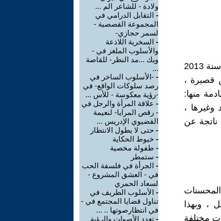
ولادة - للشاعر الم ...
-
التقابل الدرامي في
المجموعة القصصية -
لسمر حجازي-
-
السخرية اللاذعة
والأسلوب الملغز في -
ويك ...مد النظر- للقاصة
"خرير الوهم" مجموعة قصصية للقاص العراقي عبد الرضا صالح ، صدرت سنة 2013
...
-
-الأسلوب الساخر في
 قصيرة ،
رصد سلوكات الواقع- في
دمة منها:
-رؤية معكوسة - للأس ...
-
علاقة المرأة والرجل في
 وغيرها ،
- رقص المرايا- لنعيمة
 ناتجة عن
القضيوي الإدريس ...
-
حتى لا يطول الانتظار
-
خيوط الحكاية
-
طفولة مخصية
-
ستمطر
-
الجرأة في فلسفة الحب
في - العشق المشروع -
لسعاد الحمري
المحسنات
-
الأسلوب الطريف في
تناول قضايا المجتمع في -
ل ، وبهذا
في انتظارصوتها .. ...
ات مختلفة
-
تعدد الأصوات والرؤية