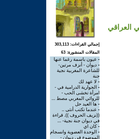
ي العراقي
إجمالي القراءات: 303,113
المقالات المنشورة: 63
-
عيون باسمة رغما عنها
-
ديوان - أنزف مرتين-
للشاعرة المغربية نجية
جنة
-
لا عهد لك
-
الحوارية الدرامية في -
امرأة تخشى الحب -
للروائي المغربي مصط ...
-
ها العيد حل
-
عندما تكتب أنثى ..
((نزيف الحروف )). قراءة
في ديوان جنة نجية- ...
-
كان اي
-
الوحدة العضوية وانسجام
الموضوع في ديوان -