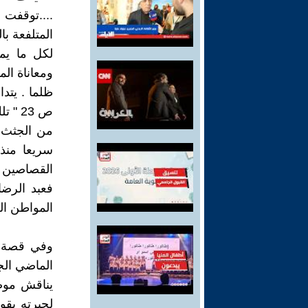
....توقفت 
المتلفعة ب
لكل ما يم
ومعاناة ال
ظلما . يتد
ص 23 
من الجثث 
سريعا منذ
القصاصين ا
فعبد الرض
المواطن ال
وفي قصة "
الماضي الج
يناقش موض