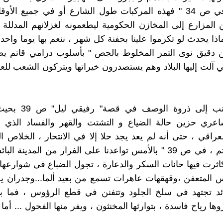
المدينة ، في ص 34 " فهذه المركبات طول الشارع أو في جميع الأ
المزارع إلى المخازن الحكومية ليطعمونه لغزلانهم المدللة
اذا يحدث لو تكرموا علينا بحفنة كل شهر ، ننعم بها يوما واحد
 دقيق نوى التمر المخلوط بالجص " بأسلوب درامي قاتم يصو
ي آلت إليها البلاد وهم يستصدرون خيراتها ويتركون الشعب للعو
ليصل الكاتب إلى ذروة ا
عري حزين حالة الضياع و التشتت والقهر والفساد الذي و
عراقي ، حتى أنه لم يعد يجد حلا إلا في الانتحار ، الخلاص 
الوضع القاتم ، في ص 39 " بالأمس تواعدنا على الفرار من المدينة ا
 " تكاثرت فيها حانات السكر والدعارة ، تجول الضباع في شوارعها 
 المتعفن ،وقهقهات عاهرات تسمع من بعيد ألما...وجدران ي
ائد تجتهد في سلخ الجلود وتتفنن في قطع الرؤوس ، فما با
ا رياح فاسدة ، بتوارثها المخنثون ، ويفر منها الفحول ... أما