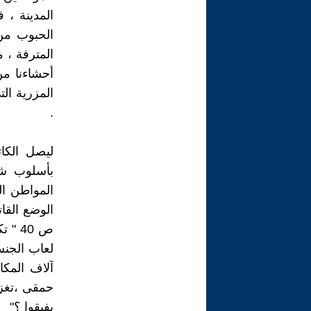
الحبوب من 
المترفة ، م
أحشاءنا من
المزرية الت
.
بأسلوب شا
المواطن ال
ص 40
لعاب الجنس
آلاف المك
حمقى ،تغزوه
يفيقوا ؟"