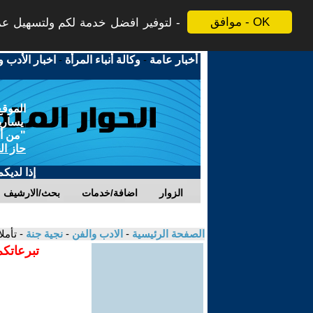
موافق - OK
لتوفير افضل خدمة لكم ولتسهيل عملي
أخبار عامة
-
وكالة أنباء المرأة
-
اخبار الأدب و
الموقع
يسارية
"من أج
حاز ال
إذا لديك
الزوار
اضافة/خدمات
بحث/الارشيف
الصفحة الرئيسية
-
الادب والفن
-
نجية جنة
- تأمل
تبرعاتكم