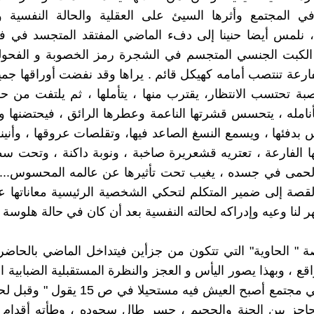
في المجتمع وأثرها السيئ على العقلية والحالة النفسية و
نلمس أيضا حنينا إلى دفء الماضي المفتقد المتجسد في فق
 الكبت الجنسي المتجسم في الشجرة رمز الخصوبة و الفحولة
ارعة تنتصب أمامه كهيكل قائم . يراها وقد نفضت أوراقها جم
صبة تحتسب الانتظار، يقترب منها ، يتأملها ، ثم يلتفت من حو
أنامله ، يتحسس قشرتها الناعمة وعطرها الرائق ، فيحتضنها و
 بدفئها ، ويسمع النسغ الصاعد فيها، وتقلصات عروقها ، وأنينه
 الفارعة ، تعتريه قشعريرة صاخبة ، ونوبة داكنة ، وتحت س
لحمى في جسده ، يغيب تحت تأثيرها عن عالمه المحسوس..." 
لقصة إلى ضمير المتكلم لتحكي الشخصية الرئيسية معاناتها ع
لنا وعيه وإدراكه لحالته النفسية بعد أن كان في حالة هلوسة .
 " الحاوية" التي تتكون من جزأين فيتداخل الماضي بالحاضر
اقع ، وبهذا يصور اليأس و العجز والنظرة المستقبلية الضبابية ا
الشخص في مجتمع أصبح العيش فيه مستحيلا في ص
حاجز بين الجنة والجحيم ، جسر طال سجوده ، وطأته أقدام ا