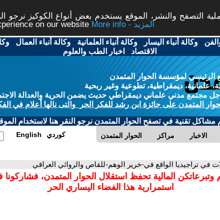
ة التصفح والنشر، الموقع يستخدم بعض أنواع الكوكيز نرجو النق
More info - المزيد
experience on our website
الفن
-
وكالة أنباء اليسار
-
وكالة أنباء العلمانية
-
وكالة أنباء العمال
-
وكا
الاقتصاد
-
اخبار الطب والعلوم
 الرئيسي لمؤسسة الحوار المتمدن
، علمانية، ديمقراطية، تطوعية وغير ربحية
ل مجتمع مدني علماني ديمقراطي حديث يضمن الحرية والعدالة الاجتم
حوار المتمدن على جائزة ابن رشد للفكر الحر والتى نالها أعلام في الفك
م مشاكل تقنية في تصفح الحوار المتمدن نرجو النقر هنا لاستخدام الموقع
كوردي
English
الاخبار
مراكز
الحوار المتمدن
ات في تراجيديا الواقع في-خرير الوهم-للقاص والروائي العراقي
 وتبرعاتكن المالية تحفظ استقلال الحوار المتمدن، فشاركونا 
استمرارية هذا الفضاء اليساري الحر