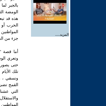
بالجبر لما
الومضة الث
هذه قد تبع
الحرب أو ت
المواطنين ي
المزيد.....
جزء من الح
أما قصة "
وتعري الوض
تلك الأيام
ونسقي ، ون
القمح تضئ ك
التي عشنا 
والاستقلا
المواطنين 