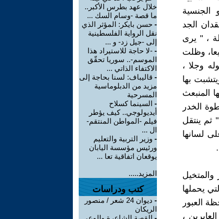
خلال عهد بطرس الأكبر..
 الجنسية
ما قصة -وسام السك ...
دان الجد
-
حسن بايكر: المؤثر الذي
نقل الرواية الفلسطينية
 ، " يرى
إلى -جيل زد- و ...
-
-لا حاجة للاستيراد هذا
يعا، وظلت
الموسم-.. سوريا تحقّق
له وجلا ،
الاكتفاء الذاتي ...
-
قاليباف: لسنا بحاجة إلى
يتشبت بها
مزيد من الدبلوماسية
ا المنبعث
المسرحية
-
السينما كسلاح
طوة الخدر
أيديولوجي.. كيف يؤطر
ثم ينتقل
فيلم -المواطن المنتقم-
ال ...
لى لسانها
-
وزير التربية والتعليم
ورئيس مؤسسة اليابان
يوقعان اتفاقية تعا ...
المزيد.....
 والمتخيل
لتي يحملها
كتب ودراسات
-
ديوان 24 شعر / منصور
 15 يقول " وقبل لحظة العبور
الريكان
لعابرين ،
-
القصة الشاعرة والوعي