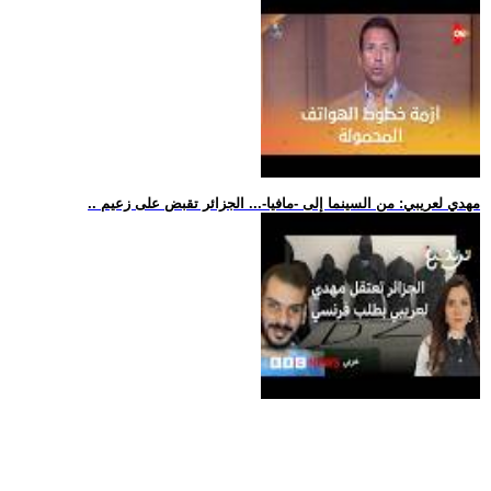
.. مهدي لعريبي: من السينما إلى -مافيا-... الجزائر تقبض على زعيم