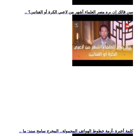
.. مين قالك إن بره مصر العلماء أشهر من لاعبي الكرة أو الفنانين؟
.. كلمة أخيرة -أزمة خطوط الهواتف المحمولة.. المخرج سامح سند: ما