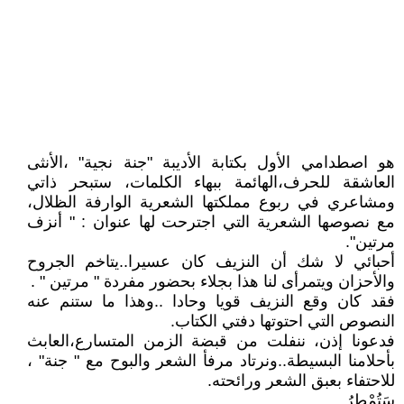
هو اصطدامي الأول بكتابة الأديبة "جنة نجية" ،الأنثى
العاشقة للحرف،الهائمة ببهاء الكلمات، ستبحر ذاتي
ومشاعري في ربوع مملكتها الشعرية الوارفة الظلال،
مع نصوصها الشعرية التي اجترحت لها عنوان : " أنزف
مرتين".
أحبائي لا شك أن النزيف كان عسيرا..يتاخم الجروح
والأحزان ويتمرأى لنا هذا بجلاء بحضور مفردة " مرتين " .
فقد كان وقع النزيف قويا وحادا ..وهذا ما ستنم عنه
النصوص التي احتوتها دفتي الكتاب.
فدعونا إذن، ننفلت من قبضة الزمن المتسارع،العابث
بأحلامنا البسيطة..ونرتاد مرفأ الشعر والبوح مع " جنة" ،
للاحتفاء بعبق الشعر ورائحته.
سَتُمْطرُ