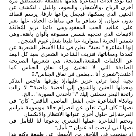
كما تؤكد الذات الشاعرة هُيامها بالطبيعة ،فتستنطق مرة
أخرى الرياح ،والأشجار، والنجوم، والليل ، لتكشف عن
الحنين الذي يسكنها، فيجعل يراعها نازفا، يرسم قصائد
بدون عنوان، إذ تسافر بنا في متاهات الحياة، علها تعثر
على عناقيد الحب المفقود.وهي دائما ترنو لِمُعانَقَةِ
الانبعاث الذي تحجبه شمس مصبوغة بألوان باهتة..وهي
شمس الحرية المتوارية عنا طبعا بفعل غيوم الشجن..
إنها الشاعرة " نجية"، تعلن في ثنايا الأسطر الشعرية عن
كمدها ومعاناتها، فنزيف الشاعرة الشعري بعيد كل البعد
عن الكلمات المقنعة،المذبجة، هي شعريتها الصريحة
الصادقة التي لا تختبئ وراء نفاق الجناس كما
أعلنت:"شعري أنا ...يطعن في نفاق الجناس".2
نجية أيضا ترثي عزيز عليها،إذ يؤرقها هاجس التذكر
ويحملها الحنين والشوق إلى أفضية ماضية:" لا زالت
رائحة البحر تحملني إليك "،" تأخذني الصورة" ...الخ.
وباتكاء الشاعرة على الفعل الماضي الناقص" كان" في
نصها:" كان لي"، تعلن عن انصرام حالة موسومة بترانيم
الفرحة،إلى حلول أخرى عنوانها الانتظار والانكسار.
وتختم الشاعرة عملها الشعري بدعوتنا لنا للتأمل في
نصها التي ارتضت له عنوان :" تأمل" .
إذ ستجيب في اللاحق من الأسطر عن طبيعة وكنه هذا