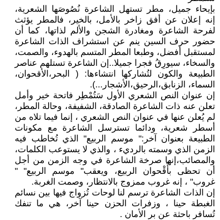
بإيحاء جميل، مطر تستهل الشاعرة نُصُوصَها الشعرية،
إنه إعلان عن أفق زاخر بالأمل، بالخير، فالمطر يؤثث
لفرحة الشاعرة ومغادرة الشجن والألم لذاتها، كما أن
حضور حرف السين ينم عن استشراف الذات الشاعرة
لمستقبل أفضل، وطبعا المطر المتسم بالهدوء، والصمت،
والسخاء، سيورِقُ فجرا جميلا..إن الشاعرة تستلهم عناصر
الطبيعة والكون لتُشاركها انتشاءها: ( البحر،الأقحوان،
السماء، الزنابق،الرحيق،الأشجار...).
إن عنوان النص الشعري الأول سَتُمْطِر فاتحة خير وأمل
تعلن عنه ذات الشاعرة الصادقة، الشفيفة، وحالة المطر،
لم يُعلن عنها في عنوان النص الشعري ، إنما فيما تلاه من
أسطر شعرية، ودائما تسترسل الشاعرة مع مكونات
الطبيعة بعنوان آخر:" موسم الربيع" الذي تُخاطب فيه
الزمن الذي وسمته بالرديء ، والذي لا يستوعب الكلمات،
والمصائب،إنها صرخة الشاعرة في وجه الزمن من أجل
أن تحظى بأٌقْحوان الربيع، ويعقب" موسم الربيع" "
غروب" ، إنه غروب ممزوج بالانتظار، وصمت الغربة.
إن الذات الشاعرة ترسم لنا لوحات تُزواج فيها بين نسائم
الغبطة حينا ، وزفرات الحزن حينا آخر، هي ما تنفك
تُسافر باحثة عن بر الأمان .