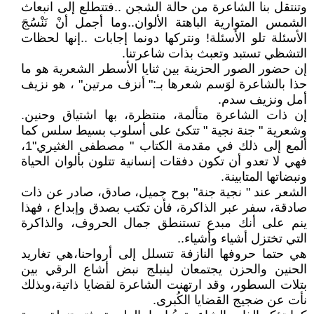
وتنتقل بنا الشاعرة من حالة الشجن ..فتتطلع إلى انبعاث
الشمس المتوارية الباهتة الألوان..وما أجمل أنْ نَنْسُجَ
الأسئلة تلو الأسئلة! ونتركها دونما إجابات ..إنها لحظات
التشظي تستبد وتعبث بذات شاعرتنا.
إن حضور الصور الحزينة بين ثنايا الأسطر الشعرية هو ما
حذا بالشاعرة لوَسم شعرها بـ:" أنزف مرتين" ، هو نزيف
أمل ونزيف سدم.
إن ذات الشاعرة متألمة، منتظرة، بها اشتياق وحنين.
وشعرية " جنة نجية " تتكئ على أسلوب بسيط سلس كما
ألمع إلى ذلك في مقدمة الكتاب " مصطفى الغثيري"1،
فهي لا تعدو أن تكون دفقات إنسانية تتلون بألوان الحياة
ونبضاتها المتابينة.
الشعر عند " نجية جنة" بوح جميل، صادق، صادر عن ذات
صادقة، سفر عبر الذاكرة، فأن تكتب بصدق وإبداع ، فهذا
ينم على أنك مبدع تستنطق جمال الحروف، والذاكرة
التي تختزل أشياء وأشياء..
هي حتما حروفها النازفة تتسلل إلى أرواحنا،هي تغاريد
الحنين والحزن يجتمعان لينبلج نبض أشاع الرقي بين
بتلات السطور، وقد ارتهنت الشاعرة لقضايا ذاتية،وبذلك
نأت عن ضجيج القضايا الكُبرى.