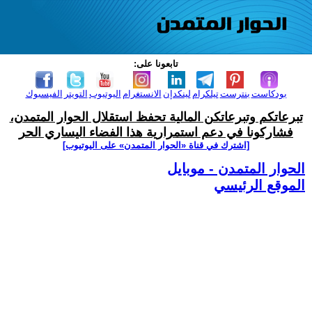
تابعونا على:
بودكاست
بنترست
تيلكرام
لينكدإن
الانستغرام
اليوتيوب
التويتر
الفيسبوك
تبرعاتكم وتبرعاتكن المالية تحفظ استقلال الحوار المتمدن،
فشاركونا في دعم استمرارية هذا الفضاء اليساري الحر
[اشترك في قناة ‫«الحوار المتمدن» على اليوتيوب]
الحوار المتمدن - موبايل
الموقع الرئيسي