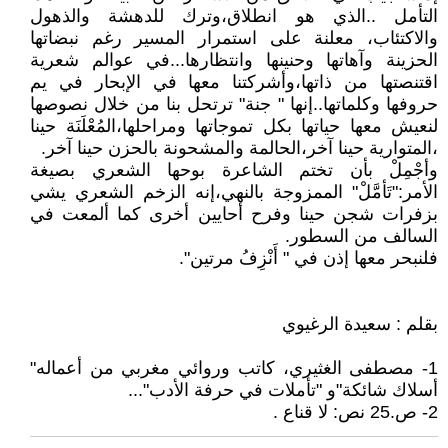
التأمل ..الذي هو انطلاق،وترك للدهشة والذهول
والاكتئاب، معلنة على استمرار المسير رغم نبضاتها
الحزينة وآهاتها وحنينها وانتظارها...في عوالم شعرية
اقتنصتها من ذاتها،وأشركتنا معها في الإبحار في يم
حروفها وكلماتها..إنها " جنة" ترتحل بنا من خلال نصوصها
لنعيش معها حياتها بكل تموجاتها ومراحلها،المُعْلَنَة حينا
،المتوارية حينا آخر،الحالمة والمشحونة بالحزن حينا آخر.
وأجْمِلْ بأن تختم الشاعرة بوحها الشعري بصيغة
الأمر:"تَأمَّلْ" الممزوجة بالنهي،إنه الزخم الشعري يشي
بزفرات شجن حينا وفرح أحايين أخرى كما ألمعت في
السالف من السطور.
فلنبحر معها إذن في " أَنْزِفُ مرتين".
بقلم : سعيدة الرغيوي
1- مصطفى الغثيري، كاتب وروائي مغربي من أعماله"
أسلاك شائكة"و "تأملات في حرفة الأدب"...
2- ص.25 نص: لا قناع .