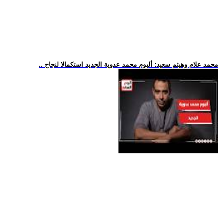
.. محمد علام وهيثم سعيد: ألبوم محمد عدوية الجديد استكمالا لنجاح