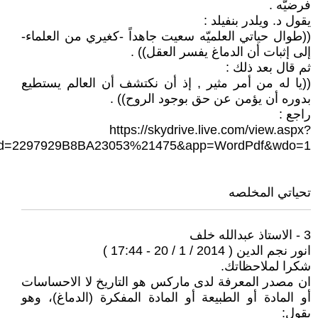
فرضيّه .
يقول د. ويلدر بنفيلد :
((طوال حياتي العلميّه سعيت جاهداً -كغيري من العلماء-
إلى إثبات أن الدماغ يفسر العقل)) .
ثم قال بعد ذلك :
((يا له من أمر مثير , إذ أن نكتشف أن العالم يستطيع
بدوره أن يؤمن عن حق بوجود الروح)) .
راجع :
https://skydrive.live.com/view.aspx?
id=2297929B8BA23053%21475&app=WordPdf&wdo=1
تحياتي المخلصه
3 - الاستاذ عبدالله خلف
انور نجم الدين ( 2014 / 1 / 20 - 17:44 )
شكرا لملاحظاتك.
ان مصدر المعرفة لدى ماركس هو التاريخ لا الاحساسات
أو المادة أو الطبيعة أو المادة المفكرة (الدماغ)، وهو
يقول: