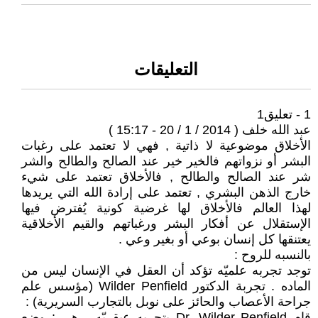
التعليقات
1 - تعليق1
عبد الله خلف ( 2014 / 1 / 20 - 15:17 )
الأخلاق موضوعية لا ذاتية , فهي لا تعتمد على رغبات
البشر أو نزواتهم فالخير خير عند الصالح والطالح والشر
شر عند الصالح والطالح , فالأخلاق تعتمد على شيء
خارج الذهن البشري , تعتمد على إرادة الله التي يريدها
لهذا العالم فالأخلاق لها غرضية كونية يُفترض فيها
الإستقلال عن أفكار البشر ورغباتهم والقيم الأخلاقية
يعتنقها كل إنسان بوعي أو بغير وعي .
بالنسبه للروح :
توجد تجربه علميّه تؤكد أن العقل في الإنسان ليس من
الماده . تجربة الدكتور Wilder Penfield (مؤسس علم
جراحة الأعصاب والحائز على نوبل بالتجارب السريرية) :
قام Dr. Wilder Penfield بتجربه عبقريّه , هي : وضع