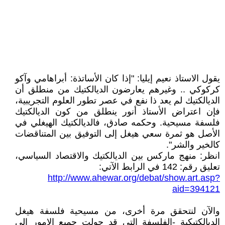
يقول الاستاذ نعيم إيليا: "إذا كان الأساتذة: أبراهامي وآكو
كركوكي .. وغيرهم يعارضون الديالكتيك من منطلق أن
الديالكتيك لم يعد ذا نفع في عصر تطور العلوم التجريبية،
فإن اعتراض الأستاذ أنور ينطلق من كون الديالكتيك
فلسفة مسيحية. وحكمه صادق، فالديالكتيك الهيغلي في
الأصل هو ثمرة سعي هيغل إلى التوفيق بين المتناقضات
كالخير والشر".
انظر: منهج ماركس بين الديالكتيك والاقتصاد السياسي،
تعليق رقم: 142 في الرابط الآتي:
http://www.ahewar.org/debat/show.art.asp?
aid=394121
والآن لنتحقق مرة أخرى، من مسيحية فلسفة هيغل
الديالكتيكية -الفلسفة التي قد حولت جميع الامور إلى