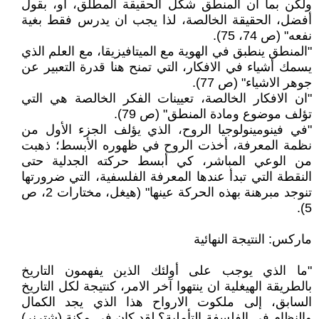
ولكن بما ان المنطق شكل الحقيقة المطلق، أو، بقول
أفضل، الحقيقة الخالصة، لذا يجب ان يدرس فقط بغية
نفعه" (ص 74، 75).
"المنطق ينطبق في الهوية مع الميتافيزيقا، مع العلم الذي
يسمك أشياء في الافكار، التي تمنح هنا قدرة التعبير عن
جوهر الاشياء" (ص 77).
"ان الافكار الخالصة، تعيينات الفكر الخالصة هي التي
تؤلف موضوع ومادة المنطق" (ص 79).
"في فينومينولوجيا الروح، الذي يؤلف الجزء الأول من
نظمة المعرفة، أخذت الروح في ظهوره الأبسط؛ ذهبت
من الوعي المباشر، كي أبسط حركته الجدلية حتى
النقطة التي تبدأ عندها المعرفة الفلسفية، التي ضرورتها
تنوجد مبرهنة بهذه الحركة عينها" (هيغل، مختارات 2، ص
5).
ماركس: النتيجة النهائية
"ما الذي يوجب على أولئك الذين يفهمون التاريخ
بالطريقة الهيغلية ان ينتهوا آخر الامر، كنتيجة لكل التاريخ
السابق، إلى ملكوت الارواح هذا الذي يجد الكمال
والنظام في الفلسفة التأملية؟ لقد كان في مكنة (شترنر)