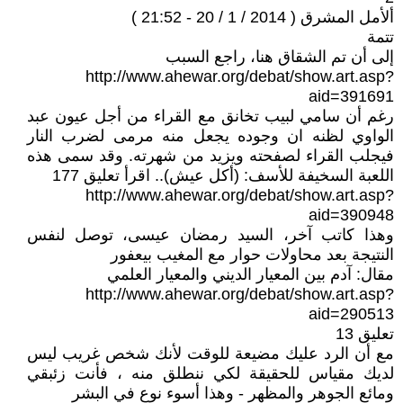
ألأمل المشرق ( 2014 / 1 / 20 - 21:52 )
تتمة
إلى أن تم الشقاق هنا، راجع السبب
http://www.ahewar.org/debat/show.art.asp?
aid=391691
رغم أن سامي لبيب تخانق مع القراء من أجل عيون عبد
الواوي لظنه ان وجوده يجعل منه مرمى لضرب النار
فيجلب القراء لصفحته ويزيد من شهرته. وقد سمى هذه
اللعبة السخيفة للأسف: (أكل عيش).. اقرأ تعليق 177
http://www.ahewar.org/debat/show.art.asp?
aid=390948
وهذا كاتب آخر، السيد رمضان عيسى، توصل لنفس
النتيجة بعد محاولات حوار مع المغيب بيعفور
مقال: آدم بين المعيار الديني والمعيار العلمي
http://www.ahewar.org/debat/show.art.asp?
aid=290513
تعليق 13
مع أن الرد عليك مضيعة للوقت لأنك شخص غريب ليس
لديك مقياس للحقيقة لكي ننطلق منه ، فأنت زئبقي
ومائع الجوهر والمظهر - وهذا أسوء نوع في البشر