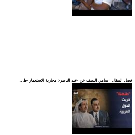
.. فصل المقال | سامي النصف عن -عبد الناصر-: محاربة الاستعمار -ط