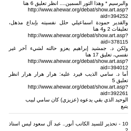
والبرسيم * وهذا الثور السمين.... انظر تعليق 6 هنا
http://www.ahewar.org/debat/show.art.asp?
aid=394252
والقدير حمودة اسماعيلي حلل نفسيته بإبداع مذهل،
تعليقات 2 و4 هنا
http://www.ahewar.org/debat/show.art.asp?
aid=378115
ولكن د. جمشيد إبراهيم يعزو حالته لشيء آخر غير
نفسي، تعليق 17 هنا
http://www.ahewar.org/debat/show.art.asp?
aid=394012
أما د. سامي الذيب فيرد عليه: هرار هرار هرار انظر
تعليق 5
http://www.ahewar.org/debat/show.art.asp?
aid=392261
الوحيد الذي بقي يدعوه (عزيزي) كان سامي لبيب
يتبع
10 - تحذير للسيد الكاتب أنور.. عبد آل سعود ليس استاذ
2