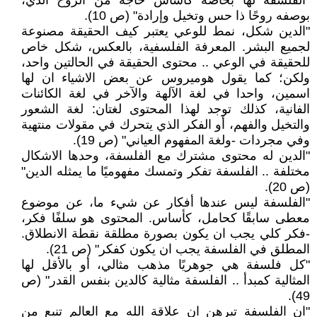
"الفلسفة لها بخاصة كأساس حاجة من الروح الذي،
بوصفه روحًا ذا حس وتخيل وإرادة" (ص 10).
"الدين شكل، نمط للوعي يعتبر كيف الحقيقة مصنوعة
لجميع البشر. المعرفة الفلسفية، بالعكس، شكل خاص
للحقيقة في الوعي .. محتوى الحقيقة في الحالتين واحد،
ولكن؛ كما يقول هوميروس عن بعض الاشياء ان لها
اسمين، واحدا في لغة الآلهة والآخر في لغة الكائنات
الفانية، كذلك توجد لهذا المحتوى لغتان: لغة الشعور
والتخيل والفهم، أو الفكر الذي يتحرك في مقولات منتهية
وفي مجردات -ولغة المفهوم العياني" (ص 19).
"الدين له محتوى مشترك مع الفلسفة، وحدها الاشكال
مختلفة .. الفلسفة تفكر وتمسك مفهوميًا ما يمثله الدين"
(ص 20).
"الفلسفة ليس عندها أفكار عن شيء ما، عن موضوع
معطى سابقًا كحامل، كأساس. المحتوى هو سلفًا فكر،
-فكر كلي يجب ان يكون بصورة مطلقة نقطة الانطلاق.
المطلق في الفلسفة يجب ان يكون كفكر" (ص 21).
"كل فلسفة هي جوهريًا مذهب مثالي، أو بالأقل لها
المثالية كمبدأ .. الفلسفة مثالية كالدين بنفس القدر" (ص
49).
"ان الفلسفة تبرهن ان علاقة الله مع العالم تنبع من