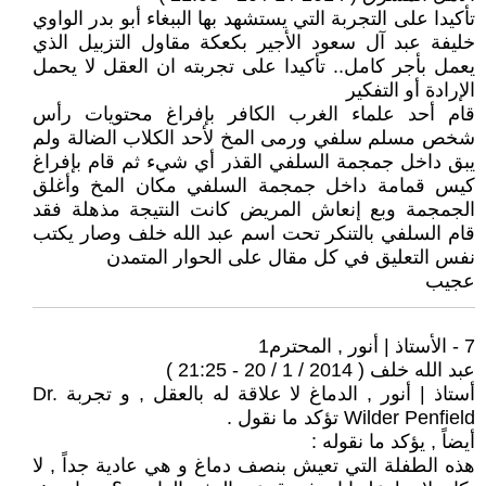
تأكيدا على التجربة التي يستشهد بها الببغاء أبو بدر الواوي
خليفة عبد آل سعود الأجير بكعكة مقاول التزبيل الذي
يعمل بأجر كامل.. تأكيدا على تجربته ان العقل لا يحمل
الإرادة أو التفكير
قام أحد علماء الغرب الكافر بإفراغ محتويات رأس
شخص مسلم سلفي ورمى المخ لأحد الكلاب الضالة ولم
يبق داخل جمجمة السلفي القذر أي شيء ثم قام بإفراغ
كيس قمامة داخل جمجمة السلفي مكان المخ وأغلق
الجمجمة وبع إنعاش المريض كانت النتيجة مذهلة فقد
قام السلفي بالتنكر تحت اسم عبد الله خلف وصار يكتب
نفس التعليق في كل مقال على الحوار المتمدن
عجيب
7 - الأستاذ | أنور , المحترم1
عبد الله خلف ( 2014 / 1 / 20 - 21:25 )
أستاذ | أنور , الدماغ لا علاقة له بالعقل , و تجربة Dr.
Wilder Penfield تؤكد ما نقول .
أيضاً , يؤكد ما نقوله :
هذه الطفلة التي تعيش بنصف دماغ و هي عادية جداً , لا