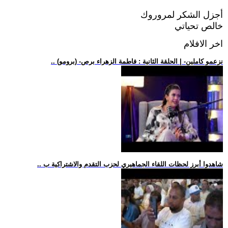
أجزل الشكر لمروروك
خالص تحياتي
اخر الافلام
.. (برومو) -نزعمو كاملين- | الحلقة الثانية : فاطمة الزهراء برص
.. شاهدوا أبرز لحظات اللقاء الجماهيري لحزب التقدم والاشتراكية ب