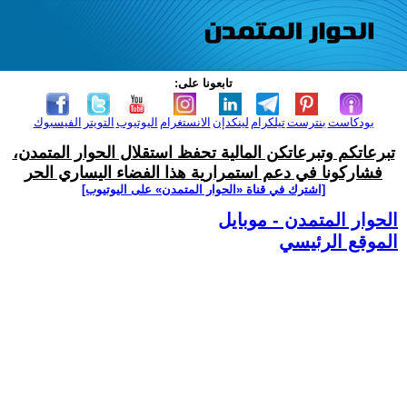
تابعونا على:
بودكاست
بنترست
تيلكرام
لينكدإن
الانستغرام
اليوتيوب
التويتر
الفيسبوك
تبرعاتكم وتبرعاتكن المالية تحفظ استقلال الحوار المتمدن،
فشاركونا في دعم استمرارية هذا الفضاء اليساري الحر
[اشترك في قناة ‫«الحوار المتمدن» على اليوتيوب]
الحوار المتمدن - موبايل
الموقع الرئيسي