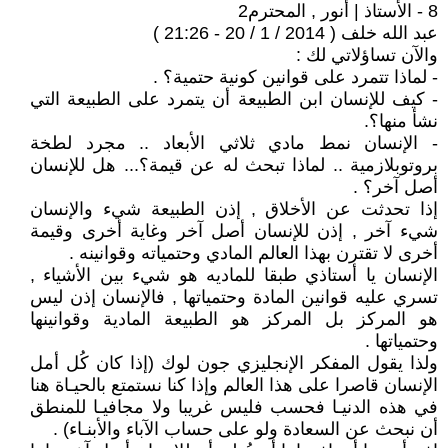
8 - الأستاذ | أنور , المحترم2
عبد الله خلف ( 2014 / 1 / 20 - 21:26 )
والآن تساؤلاتي لك :
- لماذا تتمرد على قوانين كونية حتمية؟ .
- كيف للإنسان ابن الطبيعة أن يتمرد على الطبيعة التي
نشأ منها؟.
- الإنسان نمط مادي ثلاثي الأبعاد .. مجرد لطخة
بروتوبلازمية .. لماذا تبحث له عن قيمة؟... هل للإنسان
أصل آخر؟ .
إذا تحدثت عن الأخلاق , إذن الطبيعة شيء والإنسان
شيء آخر , إذن للإنسان أصل آخر وغاية أخرى وقيمة
أخرى لا تقترن بهذا العالم المادي وحتمياته وقوانينه .
الإنسان يا أستاذي طبقا للماديه هو شيء بين الأشياء ,
تسري عليه قوانين المادة وحتمياتها , فالإنسان إذن ليس
هو المركز بل المركز هو الطبيعة المادية وقوانينها
وحتمياتها .
ولذا يقول المفكر الإنجليزي جون لوك (إذا كان كُل أمل
الإنسان قاصرا على هذا العالم وإذا كنا نستمتع بالحيـاة هنا
في هذه الدنيـا فحسب فليس غريبا ولا مجافيـا للمنطق
أن نبحث عن السعادة ولو على حساب الآباء والأبنـاء) .