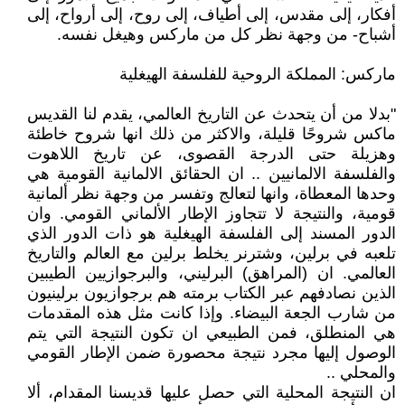
أفكار، إلى مقدس، إلى أطياف، إلى روح، إلى أرواح، إلى
أشباح- من وجهة نظر كل من ماركس وهيغل نفسه.
ماركس: المملكة الروحية للفلسفة الهيغلية
"بدلا من أن يتحدث عن التاريخ العالمي، يقدم لنا القديس
ماكس شروحًا قليلة، والاكثر من ذلك انها شروح خاطئة
وهزيلة حتى الدرجة القصوى، عن تاريخ اللاهوت
والفلسفة الالمانيين .. ان الحقائق الالمانية القومية هي
وحدها المعطاة، وانها لتعالج وتفسر من وجهة نظر ألمانية
قومية، والنتيجة لا تتجاوز الإطار الألماني القومي. وان
الدور المسند إلى الفلسفة الهيغلية هو ذات الدور الذي
تلعبه في برلين، وشترنر يخلط برلين مع العالم والتاريخ
العالمي. ان (المراهق) البرليني، والبرجوازيين الطيبين
الذين نصادفهم عبر الكتاب برمته هم برجوازيون برلينيون
من شارب الجعة البيضاء. وإذا كانت مثل هذه المقدمات
هي المنطلق، فمن الطبيعي ان تكون النتيجة التي يتم
الوصول إليها مجرد نتيجة محصورة ضمن الإطار القومي
والمحلي ..
ان النتيجة المحلية التي حصل عليها قديسنا المقدام، ألا