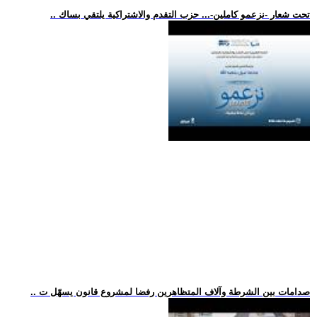
.. تحت شعار -نزعمو كاملين-... حزب التقدم والاشتراكية يلتقي بساك
.. صدامات بين الشرطة وآلاف المتظاهرين رفضا لمشروع قانون يسهّل ت