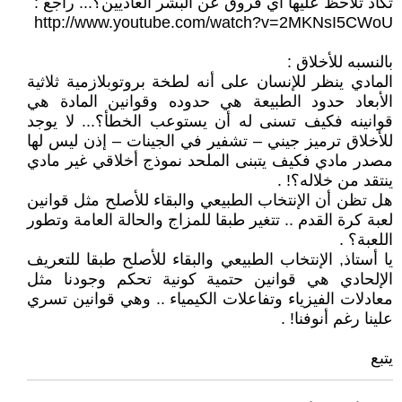
تكاد تلاحظ عليها اي فروق عن البشر العاديين؟... راجع :
http://www.youtube.com/watch?v=2MKNsI5CWoU
بالنسبه للأخلاق :
المادي ينظر للإنسان على أنه لطخة بروتوبلازمية ثلاثية
الأبعاد حدود الطبيعة هي حدوده وقوانين المادة هي
قوانينه فكيف تسنى له أن يستوعب الخطأ؟... لا يوجد
للأخلاق ترميز جيني – تشفير في الجينات – إذن ليس لها
مصدر مادي فكيف يتبنى الملحد نموذج أخلاقي غير مادي
ينتقد من خلاله؟! .
هل تظن أن الإنتخاب الطبيعي والبقاء للأصلح مثل قوانين
لعبة كرة القدم .. تتغير طبقا للمزاج والحالة العامة وتطور
اللعبة؟ .
يا أستاذ, الإنتخاب الطبيعي والبقاء للأصلح طبقا للتعريف
الإلحادي هي قوانين حتمية كونية تحكم وجودنا مثل
معادلات الفيزياء وتفاعلات الكيمياء .. وهي قوانين تسري
علينا رغم أنوفنا! .
يتبع