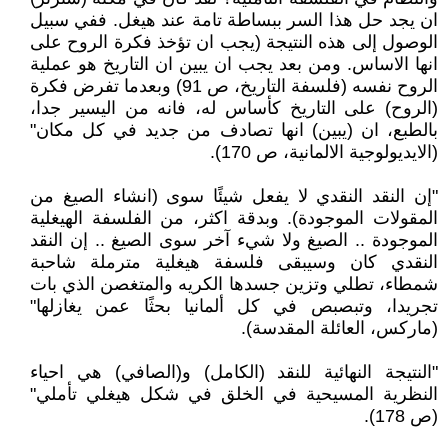
ان يجد حل هذا السر ببساطة تامة عند هيغل. ففي سبيل
الوصول إلى هذه النتيجة (يجب ان تؤخذ فكرة الروح على
انها الاساس. ومن بعد يجب ان يبين ان التاريخ هو عملية
الروح نفسه (فلسفة التاريخ، ص 91) وبعدما تفرض فكرة
(الروح) على التاريخ كأساس له، فانه من اليسير جدا،
بالطبع، ان (يبين) انها تصادف من جديد في كل مكان"
(الايديولوجية الالمانية، ص 170).
"إن النقد النقدي لا يفعل شيئًا سوى (انشاء الصيغ من
المقولات الموجودة). وبدقة اكثر، من الفلسفة الهيغلية
الموجودة .. الصيغ ولا شيء آخر سوى الصيغ .. إن النقد
النقدي كان وسيبقى فلسفة هيغلية مترملة شاحبة
شمطاء، تطلي وتزين جسدها الكريه والمتغصن الذي بات
تجريدا، وتبصبص في كل ألمانيا بحثًا عمن يغازلها"
(ماركس، العائلة المقدسة).
"النتيجة النهائية للنقد (الكامل) و(الصافي) هي احياء
النظرية المسيحية في الخلق في شكل هيغلي تأملي"
(ص 178).