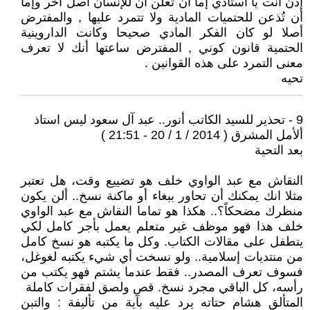
إذن أنت يا أستاذي إما أن تُعلن أن للإنسان أصل آخر وإما
أن تُذعن للحتميات المادية ولا تتمرد عليها , والمفترض
أصلا لو كان الفكر المادي صحيحا وكانت الداروينية
الحتمية قانون كوني , المفترض ساعتها أنك لا تعرف
معنى التمرد على هذه القوانين .
تحيه
9 - تحذير للسيد الكاتب أنور.. عبد آل سعود ليس استاذ
ألأمل المشرق ( 2014 / 1 / 20 - 21:51 )
بعد التحية
النقاش مع عبد الواوي خلف هو تضييع وقت، هل تعتبر
مثلا انك يمكنك أن تحاور ببغاء أو ماكنة نسخ.. ألن يكون
منظرك مضحكاً؟.. هكذا هو تماما النقاش مع عبد الواوي
خلف هذا فهو موظف غير متعلم يعمل بأجر كامل لكي
يتطفل على مقالات الكتاب. وكل ما يكتبه هو نسخ كامل
من منتديات إسلامية.. ولو نسخت أي شيء يكتبه لغوغل،
فسوف تعرف المصدر.. فقط عندما يشتم فهو يكتب من
رأسه، كل الباقي مجرد نسخ. قص ولصق لفقرات كاملة
المتألق هشام حتاته يرد عليه بآية من تأليفة : والتبن