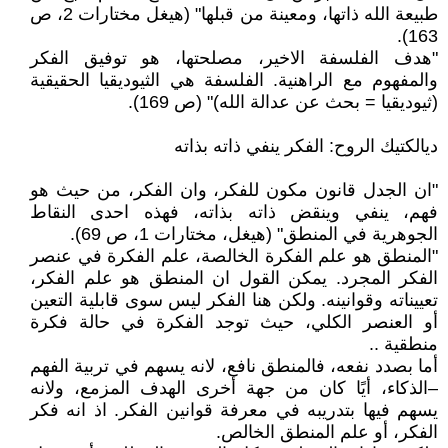
طبيعة الله ذاتها، ومعينة من قبلها" (هيغل مختارات 2، ص
163).
"هدف الفلسفة الاخير، مصلحتها، هو توفيق الفكر
والمفهوم مع الراهنية. الفلسفة هي الثيوديقيا الحقيقية
(ثيوديقيا = بحث عن عدالة الله)" (ص 169).
ديالكتيك الروح: الفكر ينفي ذاته بذاته
"ان الجدل قانون مكون للفكر، وان الفكر، من حيث هو
فهم، ينفي وينقض ذاته بذاته، فهذه احدى النقاط
الجوهرية في المنطق" (هيغل، مختارات 1، ص 69).
"المنطق هو علم الفكرة الخالصة، علم الفكرة في عنصر
الفكر المجرد. يمكن القول ان المنطق هو علم الفكر،
تعييناته وقوانينه. ولكن هنا الفكر ليس سوى قابلية التعين
أو العنصر الكلي، حيث توجد الفكرة في حالة فكرة
منطقية ..
أما بصدد نفعه، فالمنطق نافع، لانه يسهم في تربية الفهم
–الذكاء، أيًا كان من جهة أخرى الهدف المزمع، ولانه
يسهم فيها بتدريبه في معرفة قوانين الفكر. اذ انه فكر
الفكر، أو علم المنطق الخالص.