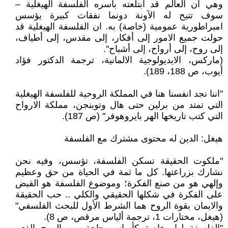
وهي أن العالم قد ابتلعته بأسره الفلسفة الهيغلية –
سوف تتيح له الآونة دونما نفقات كبيرة يؤسس
امبراطورية عمومية (خاصة) به. ان الفلسفة الهيغلية قد
حولت جميع الامور إلى أفكار، إلى مقدس، إلى أطياف،
إلى روح، إلى أرواح، إلى أشباح".
(ماركس، الايديولوجية الالمانية، ترجمة الدكتور فؤاد
أيوب، ص 188، 189).
"اننا نجد انفسنا هنا في المملكة الروحية للفلسفة الهيغلية
التي تمتد من برلين حتى هال وتوبنجن، مملكة الارواح
التي كتب تاريخها الهر بايروهوفر" (ص 187).
هيغل: الدين له محتوى مشترك مع الفلسفة
"ملكوت الحقيقة تسكن الفلسفة، تؤسس، وفيه نحن
نشارك بزراعتها. كل ما ثمة في الحياة من حق وعظيم
وإلهي هو من صنع الفكرة؛ وموضوع الفلسفة هو القبض
على الفكرة في شكلها الحقيقي والكلي .. حب الحقيقة
والايمان بقوة الروح هما الشرط الأول للبحث الفلسفي"
(هيغل، مختارات 1، ترجمة ألياس مرقص، ص 8).