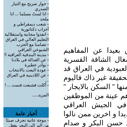
-
حوار صريح مع التيار
الصدري
-
انا لستُ مسلما ... انا
ملحد
-
شعب ديمقراطي و
أحزاب دكتاتورية
-
انقذوا مجانية واستقلالية
التعليم العالي في العراق
-
تضامنا مع الحزب
 بعيدا عن المفاهيم
الشيوعي العراقي
-
مدينة البندقية العراقية !!
غال الشاقة القسرية
-
عن العدالة في بلادنا
-
بوادر خطيرة
لعبودية في العراق قد
-
عودة البعث بالانتخاب
-
عن اللادينية في العراق
حقيقة غير ذاك فاليوم
...
ها " السكن بالايجار "
-
أكلت فشبعت فنمت ... !
هم عينة من الموظفين
المزيد.....
في الجيش العراقي
دا و اخرين ممن نالوا
أخبار عامة
-
موجة عاتية تجرف صبيًا
 حسن البكر و صدام
من البر إلى البحر بفعل