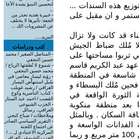
زيع هذه السندات ...
لتحسين التنبؤ بشدة الأعا
...
ستمر و ان مقبل على
-
خبيرة تغذية تحذر من
الجعة: تأثيرها لا يختلف
عن المشروبات الك ...
اء قد كانت ولا تزال
المزيد.....
لا مُلك ضباط الجيش
كتب ودراسات
ي تربوا مساحتها على
-
المناضل الصغير / محمد
حسين النجفي
عهد عبد الكريم قاسم
-
شموع لا تُطفئها الرياح /
محمد حسين النجفي
 شاسعة في المنطقة
-
رؤية ليسارٍ معاصر: في
سُبل استنهاض اليسار
 فحين مُلك البسطاء و
العراقي / رشيد غويلب
مدينة الثورة الواقعة في
-
كتاب: الناصرية وكوخ
القصب / احمد عبد الستار
 بعد منطقة منكوبة
-
الحزب الشيوعي
العراقي.. رسائل
افة السكان . وبالمثل
وملاحظات / صباح كنجي
-
التقرير السياسي الصادر
الفدانات الواسعة و
عن اجتماع اللجنة
المركزية الاعتيادي ل ... /
عامة الشعب منا مساحات لا تزيد عن 100 متر مربع و ربما
الحزب الشيوعي العراقي