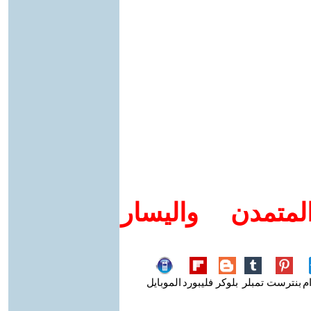
متمدن واليسار
م
بنترست
تمبلر
بلوكر
فليبورد
الموبايل