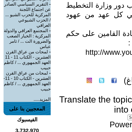
اب دور وزارة التخطيط
-
التقرير السياسي الصادر
عن اجتماع اللجنة
 في كل عهد من عهود
المركزية للحزب الشيو ...
/ الحزب الشيوعي
العراقي
-
المجتمع العراقي والدولة
ادة القامين على حكم
المركزية : الخيار الصعب
:
والضرورة الت ... / ثامر
عباس
http://www.y
-
لمحات من عراق القرن
العشرين - الكتاب 11 - 11
العهد الجمهوري ... / كاظم
حبيب
-
لمحات من عراق القرن
العشرين - الكتاب 10 - 11-
غ)
العهد الجمهوري ... / كاظم
حبيب
Translate the topic
المزيد.....
into
المعجبين بنا على
الفيسبوك
Power
3,732,970