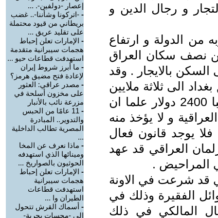
جار و رجال الدين و
إعصار -دولفين-. ...
-
-اتركونا وشأننا-.. غضب
بريطاني من قيود محتملة
على تقليد عريق ...
ه من الدولة و ارتفاع
-
الإمارات تعلن إحباط
هجمات سيبرانية متقدمة
من نصف سكان العراق
استهدفت قطاعات حيو ...
-
ما أبرز شروط إيران
لسكن بالايجار . وقد
لإعادة فتح مضيق هرمز؟
داد الى ثلاثة ملايين
-
مصدر عراقي: العثور
على مخزون أسلحة في
دينار في الشهر وهو مبلغ يعادل تقريبا 2400 دولار علما ان
مزرعة نائب بالأنبار
-
11 عامًا من الحبس
عراقية و لا يؤخذ منه
والتدوير.. المبادرة
المصرية تطالب الداخلية
فلا يوجد قانون فعال
...
-
ماذا نعرف عن المخا
لمان العراقي قد عهد
ومينائها الذي استهدفه
ي المراحيض .
الحوثيون بالصواريخ ...
-
الإمارات تعلن إحباط
ي قد شرعت في الاونة
هجمات سيبرانية
استهدفت قطاعات
وائل الفقيرة وذلك في
الطيران وا ...
-
أسماك القرش تتحول
قال المالكي في ذلك
إلى -مجسات بحرية-