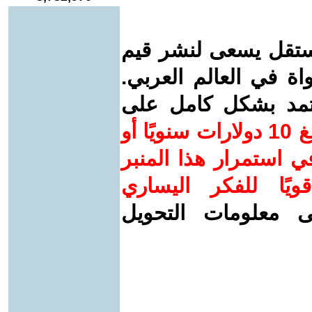
ستقل يسعى لنشر قيم
واة في العالم العربي.
عتمد بشكل كامل على
ساهم/ي معنا! بدعمكم بمبلغ 10 دولارات سنويًا أو
 استمرار هذا المنبر
ويًا للفكر اليساري
ى معلومات التحويل