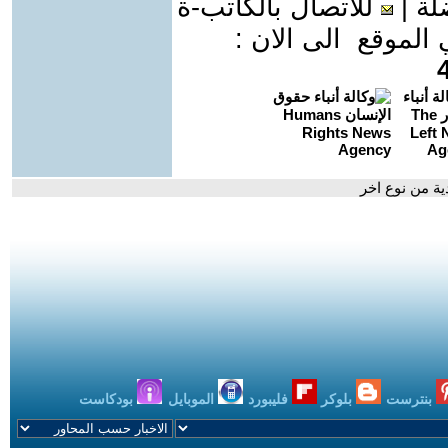
لة
|
للاتصال بالكاتب-ة
موقع الى الان :
دية من نوع اخر
بنترست
بلوكر
فليبورد
الموبايل
بودكاست