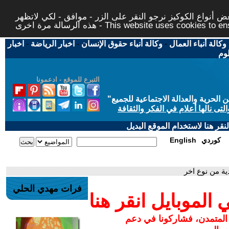
 أنواع الكوكيز نرجو النقر على الزر - موافق - لكي لاتظهر
This website uses cookies to ensure you ge
وكالة أنباء العمال
-
وكالة أنباء حقوق الإنسان
-
اخبار الرياضة
-
اخبار
لوم
التبرع للموقع - ادعمونا
حرية والعدالة الاجتماعية للجميع
"
تى نالها أعلام في الفكر والثقافة
قر هنا لاستخدام الموقع البديل
كوردي
English
دية من نوع اخر
فرات مهدي الحلي
لموبايل انقر هنا
 المتمدن، فشاركونا في دعم