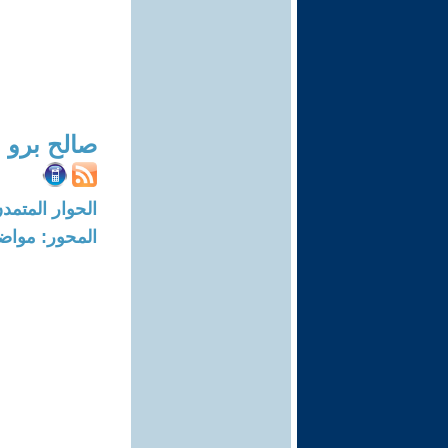
صالح برو
الحوار المتمدن-العدد: 4155 - 13
المحور: مواض