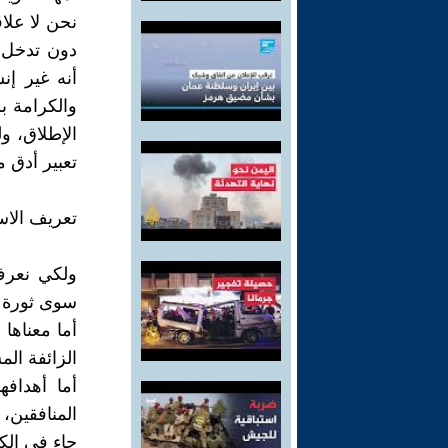
نحن لا علاق
دون تدخل أ
أنه غير إن
والكرامة ب
الإطلاق، و
تعبير أدق م
تعريف الاست
ولكي نعرف 
سوى ثورة م
أما معناها
الزائفة ال
أما أهداف
المنافقين، 
جاء في الك