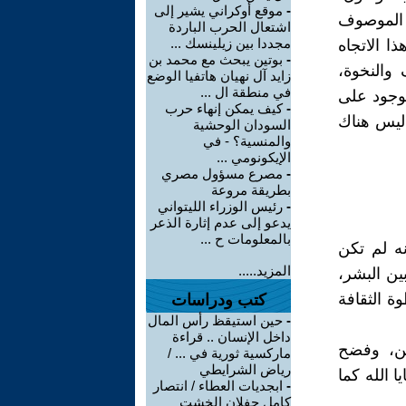
-
موقع أوكراني يشير إلى
ل الموصوف
اشتعال الحرب الباردة
مجددا بين زيلينسك ...
ا الاتجاه
-
بوتين يبحث مع محمد بن
 والنخوة،
زايد آل نهيان هاتفيا الوضع
في منطقة ال ...
موجود على
-
كيف يمكن إنهاء حرب
 ليس هناك
السودان الوحشية
والمنسية؟ - في
الإيكونومي ...
-
مصرع مسؤول مصري
بطريقة مروعة
-
رئيس الوزراء الليتواني
يدعو إلى عدم إثارة الذعر
بالمعلومات ح ...
نه لم تكن
المزيد.....
ين البشر،
ة الثقافة
كتب ودراسات
-
حين استيقظ رأس المال
داخل الإنسان .. قراءة
ين، وفضح
ماركسية ثورية في ... /
رياض الشرايطي
ا الله كما
-
ابجديات العطاء / انتصار
كامل جفلان الخشت