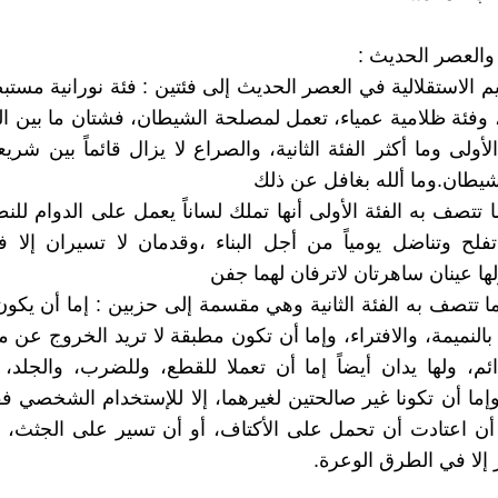
 والعصر الحديث :
يم الاستقلالية في العصر الحديث إلى فئتين : فئة نورانية مست
 وفئة ظلامية عمياء، تعمل لمصلحة الشيطان، فشتان ما بين الف
لأولى وما أكثر الفئة الثانية، والصراع لا يزال قائماً بين شري
يطان.وما ألله بغافل عن ذلك
 تتصف به الفئة الأولى أنها تملك لساناً يعمل على الدوام للن
تفلح وتناضل يومياً من أجل البناء ،وقدمان لا تسيران إلا
ها عينان ساهرتان لاترفان لهما جفن
ا تتصف به الفئة الثانية وهي مقسمة إلى حزبين : إما أن يكون
 بالنميمة، والافتراء، وإما أن تكون مطبقة لا تريد الخروج عن 
ائم، ولها يدان أيضاً إما أن تعملا للقطع، وللضرب، والجلد، 
إما أن تكونا غير صالحتين لغيرهما، إلا للإستخدام الشخصي 
أن اعتادت أن تحمل على الأكتاف، أو أن تسير على الجثث، وإم
إلا في الطرق الوعرة.