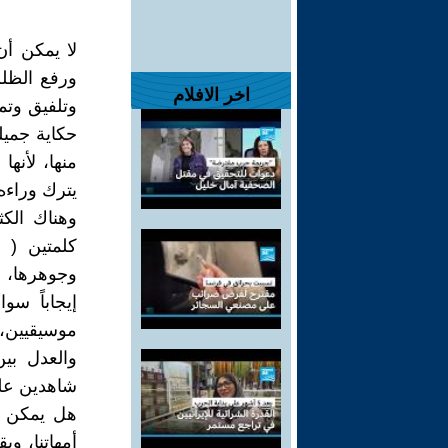
لا يمكن أن
ورفع الظلم
اخر الافلام
وتلفيق وتم
حكاية جميل
منها، لأنه
يترك وراءه 
وهناك الكث
كلمتين ( أ
وجوهرها، ف
إيجاباً سو
موسيقيين، 
والعدل بين
شاهدين على
هل يمكن أ
أمهاتنا، وي