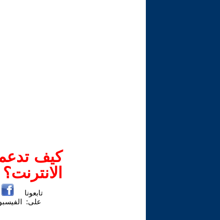
كيف تدعم-
الانترنت؟
تابعونا
على:
الفيسب