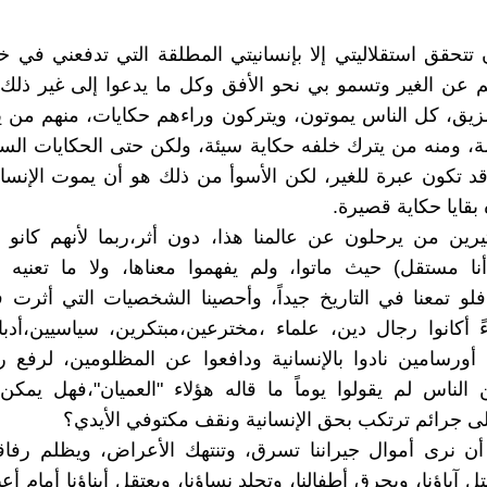
 تتحقق استقلاليتي إلا بإنسانيتي المطلقة التي تدفعني في خ
 عن الغير وتسمو بي نحو الأفق وكل ما يدعوا إلى غير ذلك
زيق، كل الناس يموتون، ويتركون وراءهم حكايات، منهم من 
ة، ومنه من يترك خلفه حكاية سيئة، ولكن حتى الحكايات السي
ا قد تكون عبرة للغير، لكن الأسوأ من ذلك هو أن يموت الإنس
بقايا حكاية قصيرة.
يرين من يرحلون عن عالمنا هذا، دون أثر،ربما لأنهم كانو
نا مستقل) حيث ماتوا، ولم يفهموا معناها، ولا ما تعنيه ال
لو تمعنا في التاريخ جيداً، وأحصينا الشخصيات التي أثرت ف
اءً أكانوا رجال دين، علماء ،مخترعين،مبتكرين، سياسيين،أدباء
أورسامين نادوا بالإنسانية ودافعوا عن المظلومين، لرفع ر
 الناس لم يقولوا يوماً ما قاله هؤلاء "العميان"،فهل يمك
 جرائم ترتكب بحق الإنسانية ونقف مكتوفي الأيدي؟
ن نرى أموال جيراننا تسرق، وتنتهك الأعراض، ويظلم رفاقن
قتل آباؤنا، ويحرق أطفالنا، وتجلد نساؤنا، ويعتقل أبناؤنا أمام أعي