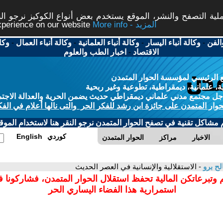
ة التصفح والنشر، الموقع يستخدم بعض أنواع الكوكيز نرجو النق
More info - المزيد
experience on our website
الفن
-
وكالة أنباء اليسار
-
وكالة أنباء العلمانية
-
وكالة أنباء العمال
-
وكا
الاقتصاد
-
اخبار الطب والعلوم
 الرئيسي لمؤسسة الحوار المتمدن
، علمانية، ديمقراطية، تطوعية وغير ربحية
ل مجتمع مدني علماني ديمقراطي حديث يضمن الحرية والعدالة الاجتم
حوار المتمدن على جائزة ابن رشد للفكر الحر والتى نالها أعلام في الفك
م مشاكل تقنية في تصفح الحوار المتمدن نرجو النقر هنا لاستخدام الموقع
كوردي
English
الاخبار
مراكز
الحوار المتمدن
ح برو
- الاستقلالية والإنسانية في العصر الحديث
 وتبرعاتكن المالية تحفظ استقلال الحوار المتمدن، فشاركونا 
استمرارية هذا الفضاء اليساري الحر