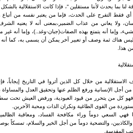
ة لنا بما يحدث لأننا مستقلين "، فإذا كانت الاستقلالية بالشك
ي فقط التفرج على الحدث، فإما من يعتبر نفسه من أتباع هذ
سان، ولا يعاني من عذاب الضمير،بمعنى أنه لا يعنيه الشرف
شيء، وإما أنه يتمتع بهذه الصفات(جبان-وغد..)، وإما أنه غير 
ليس هناك ثمة وصف أو تعبير آخر يمكن أن يسمى به، كما أنه
ن هذا.
قلالية
الاستقلالية من خلال كل الذين أثروا في التاريخ إيجاباً، فإ
ن أجل الإنسانية ورفع الظلم عنها وتحقيق العدل والمساواة ب
 فهو كل من يتحرر من قيود العبودية، ورفض العيش تحت سطو
مستوردة من القوى الطاغية ونكران الذات ومحبة الآخرين.
ها فهي السعي دوماً وراء مكافحة الفساد، ومعاقبة الظالم
والكاذبين، والتضحية دوماً من أجل الخير والسلام، تمسكاً بوصاي
تب المقدسة.