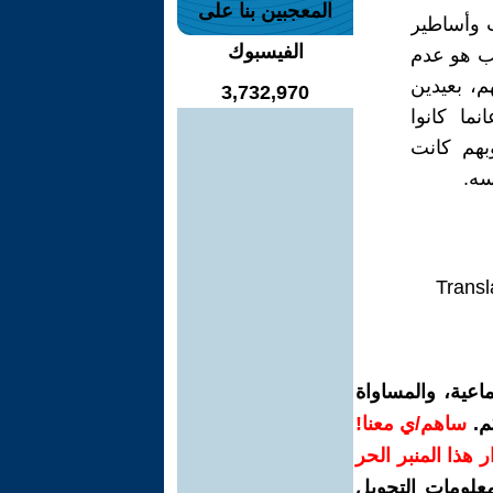
المعجبين بنا على
ت وأساطير
الفيسبوك
عب هو عدم
م، بعيدين
3,732,970
ما كانوا
بهم كانت
سه.
Transl
اعية، والمساواة
م.
ساهم/ي معنا!
رار هذا المنبر الحر
معلومات التحويل