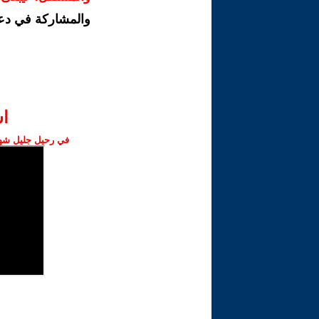
والمشاركة في دع
ا‫
في رحيل جليل شهبا