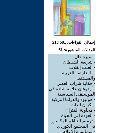
إجمالي القراءات: 213,581
المقالات المنشورة: 51
-
سيرة ظل
-
شريعة الشيطان
-
العبث إنقلاب
-
المعارضة العربية
والمستقبل
-
حكاية شراب العصر
-
أردوغان علامة شاذة في
الموسيقى السياسية
-
هوليود والدراما التركية
-
نكران الذات
-
محاولة الفئران
-
العودة إلى الحياة
-
ترميم التناغم المكسور
في المجتمع الكوردي
-
سماسرة الإعلام