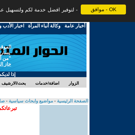
موافق - OK
لتوفير افضل خدمة لكم ولتسهيل عملي
أخبار عامة
-
وكالة أنباء المرأة
-
اخبار الأدب و
الموقع
يسارية
"من أج
حاز ال
إذا لديك
الزوار
اضافة/خدمات
بحث/الارشيف
الصفحة الرئيسية
-
مواضيع وابحاث سياسية
-
صال
تبرعاتكم