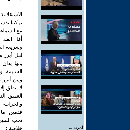
الاستقلالية
يمكننا تقس
مع السماء،
أقل الفئة ا
وشريعة الش
لعل أبرز ما
ولها يدان 
السليمة، ول
ومن أبرز م
لا ينطق إلا
العميق الد
والخراب، و
قدمين إما 
تحب السير 
المزيد.....
خلاصة :