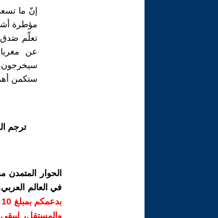
إنّ ما تسع
مؤطرة أشبه
تعلّم صَدق
عن مغريات 
سيخرجون م
ستكمن أهمي
ترجم ال
الحوار المتمدن م
في العالم العربي
ب
والمستقل، ليبقى ص