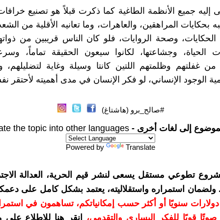
ى إليه جميع الأنظمة الطاغية كما ذكرت قبلاً هو تصنيع خرافا
 بحكايات المراهقين، والعاهرات، وما تعانيه الأقلية من الش
 الحكايات، وصحة الروايات، فلو كان الناس قريبين من ذواته
الحياة، وجشاعتها، لكانوا سيعون الحقيقة تماماً، وسرعان
ن غفلتهم وظلمتهم اللتين كانتا وسيلة وغاية لتضليلهم، و
ة الوجود الإنساني، لو فكر الإنسان في مدى أهميته لأحتقر نف
#صالح_برو (هاشتاغ)
موضوع إلى لغات أخرى -
ate the topic into other languages
Powered by
Translate
شروع تطوعي مستقل يسعى لنشر قيم الحرية، العدالة الاجتم
. ولضمان استمراره واستقلاليته، يعتمد بشكل كامل على دعمك
دعمكم بمبلغ 10 دولارات سنويًا أو أكثر حسب إمكانياتكم، تساهمون في استم
وتًا قويًا للفكر اليساري والتقدمي
،
انقر هنا للاطلاع على 