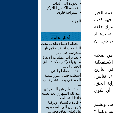
-
العودة إلى الذات
-
عدسة الكاميرا التركية
دمة الخير
-
استراحة قارئ
 فهو كذب
المزيد.....
يترك خلفه
ئة يستفاد
أخبار عامة
ان دون أن
-
لحظة احتماء طلاب تحت
الطاولات أثناء إطلاق نار
بمدرسة في تايل ...
 من ضحية
-
بعد تزايد عمليات الإنقاذ..
استقلالية
ماليزيا تقيّد رحلات تسلق
الجبال ل ...
ي التاريخ
-
هذه المقاطع التي
أشعلت فتيل عبور سبتة
، فنانين،
الجماعي بعد انتشارها ب
اية الحق،
...
-
ماذا نعلم عن السعودي
ن أن نكون
عبدالله الشهري بعد تعيينه
قائدا للتحالف ...
-
قادة باكستان وتركيا
ا، وتشتم
يتوجهون إلى السعودية..
ننا ونقول"
هل يُعلن اتفاق دف ...