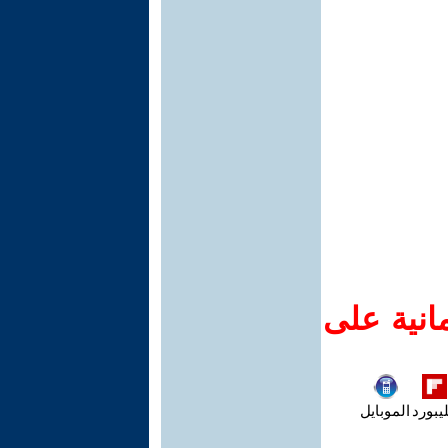
انية على
يبورد
الموبايل