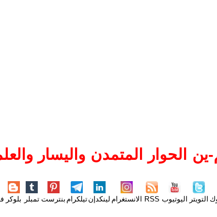
ين الحوار المتمدن واليسار والعلم
وك
التويتر
اليوتيوب
RSS
الانستغرام
لينكدإن
تيلكرام
بنترست
تمبلر
بلوكر
فل