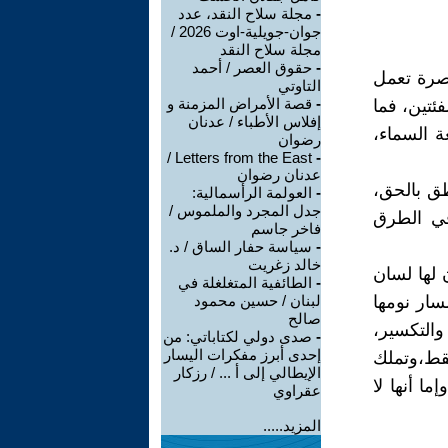
-
مجلة سلاح النقد، عدد
جوان-جويلية-اوت 2026 /
مجلة سلاح النقد
-
حقوق العصر / أحمد
بصرة تعمل
التاوتي
-
قصة الأمراض المزمنة و
ئتين، فما
إفلاس الأطباء / عدنان
عة السماء،
رضوان
Letters from the East /
-
عدنان رضوان
طق بالحق،
-
العولمة الرأسمالية:
جدل المجرد والملموس /
 في الطرق
فاخر جاسم
-
سياسة حفار الساق / د.
خالد زغريت
 لها لسان
-
الطائفية المتغلغلة في
مسار نومها
لبنان / حسين محمود
صالح
والتكسير،
-
صدى دولي لكتاباتي: من
إحدى أبرز مفكرات اليسار
فقط،وتملك
الإيطالي إلى أ ... / رزكار
ا أنها لا
عقراوي
المزيد.....