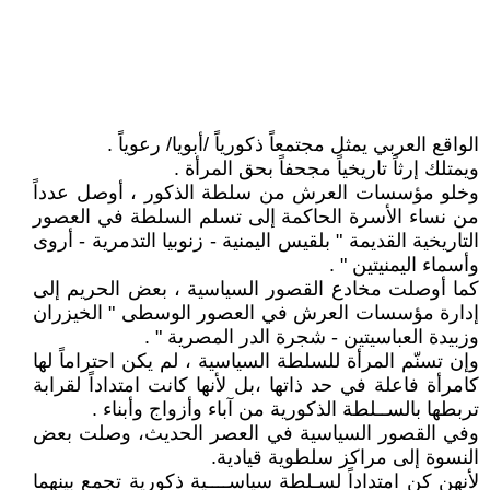
الواقع العربي يمثل مجتمعاً ذكورياً /أبويا/ رعوياً .
ويمتلك إرثاً تاريخياً مجحفاً بحق المرأة .
وخلو مؤسسات العرش من سلطة الذكور ، أوصل عدداً
من نساء الأسرة الحاكمة إلى تسلم السلطة في العصور
التاريخية القديمة " بلقيس اليمنية - زنوبيا التدمرية - أروى
وأسماء اليمنيتين " .
كما أوصلت مخادع القصور السياسية ، بعض الحريم إلى
إدارة مؤسسات العرش في العصور الوسطى " الخيزران
وزبيدة العباسيتين - شجرة الدر المصرية " .
وإن تسنّم المرأة للسلطة السياسية ، لم يكن احتراماً لها
كامرأة فاعلة في حد ذاتها ،بل لأنها كانت امتداداً لقرابة
تربطها بالســلطة الذكورية من آباء وأزواج وأبناء .
وفي القصور السياسية في العصر الحديث، وصلت بعض
النسوة إلى مراكز سلطوية قيادية.
لأنهن كن امتداداً لسـلطة سياســــية ذكورية تجمع بينهما