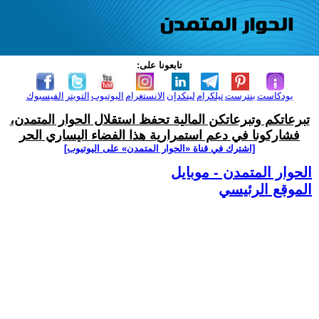
تابعونا على:
بودكاست
بنترست
تيلكرام
لينكدإن
الانستغرام
اليوتيوب
التويتر
الفيسبوك
تبرعاتكم وتبرعاتكن المالية تحفظ استقلال الحوار المتمدن،
فشاركونا في دعم استمرارية هذا الفضاء اليساري الحر
[اشترك في قناة ‫«الحوار المتمدن» على اليوتيوب]
الحوار المتمدن - موبايل
الموقع الرئيسي