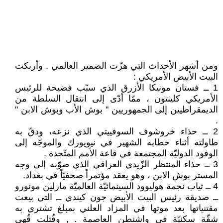
ومن أشهر الأحداث التي هزّت الضمير العالمي . وأربكت
البيت الأبيض الأمريكي :
1 ــ فستان مونيكا الأزرق الذي سبّب فضيحة للرئيس
الأمريكي كلينتون ، ممّا أدّى إلى انتقال السلطة من
الديمقراطيين إلى الجمهوريين " بوش الأب وبوش الابن "
.
2 ــ حذاء خروشوف السوفييتي الذي نزعه، ودقّ به
طاولته أثناء خطابه الشهير في نيويورك والموجّه إلى
الوفود الدوليّة المجتمعة في قاعة الأمم المتّحدة .
3 ــ حذاء المنتظر الزّيدي العراقي الذي صوّبه إلى وجه
المستر بوش الابن ، وهو يعقد مؤتمراً صحفيّاً في بغداد.
4 ــ ثياب نجمة هوليوود السينمائيّة العالميّة مارلين مونورو
ــ صديقة رئيس البيت الأبيض جون كيندي ــ التي بيعت
مقتنياتها بعد موتها في المزاد العلني بمبلغ تشتري به
شقّة سكنيّة في واشنطن العاصمة . , وقُتلت قُهي