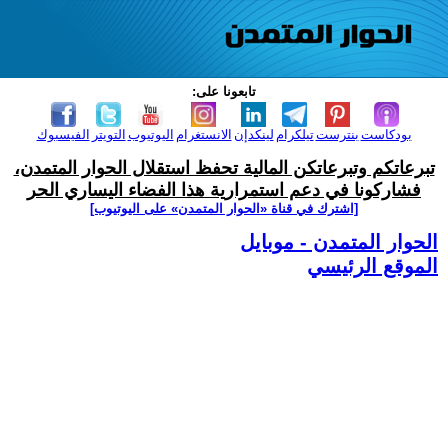
تابعونا على:
بودكاست
بنترست
تيلكرام
لينكدإن
الانستغرام
اليوتيوب
التويتر
الفيسبوك
تبرعاتكم وتبرعاتكن المالية تحفظ استقلال الحوار المتمدن،
فشاركونا في دعم استمرارية هذا الفضاء اليساري الحر
[اشترك في قناة ‫«الحوار المتمدن» على اليوتيوب]
الحوار المتمدن - موبايل
الموقع الرئيسي