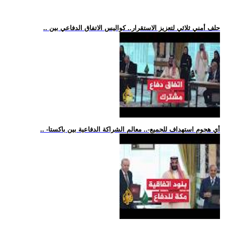
.. حلف أمني ثلاثي لتعزيز الاستقرار.. كواليس الاتفاق الدفاعي بين
.. -أي هجوم استهداف للجميع-.. معالم الشراكة الدفاعية بين باكستا