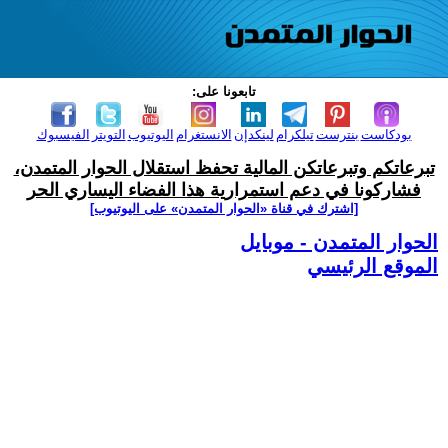
تابعونا على:
بودكاست
بنترست
تيلكرام
لينكدإن
الانستغرام
اليوتيوب
التويتر
الفيسبوك
تبرعاتكم وتبرعاتكن المالية تحفظ استقلال الحوار المتمدن،
فشاركونا في دعم استمرارية هذا الفضاء اليساري الحر
[اشترك في قناة ‫«الحوار المتمدن» على اليوتيوب]
الحوار المتمدن - موبايل
الموقع الرئيسي