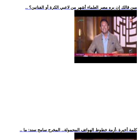
.. مين قالك إن بره مصر العلماء أشهر من لاعبي الكرة أو الفنانين؟
.. كلمة أخيرة -أزمة خطوط الهواتف المحمولة.. المخرج سامح سند: ما