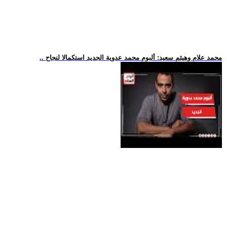
.. محمد علام وهيثم سعيد: ألبوم محمد عدوية الجديد استكمالا لنجاح