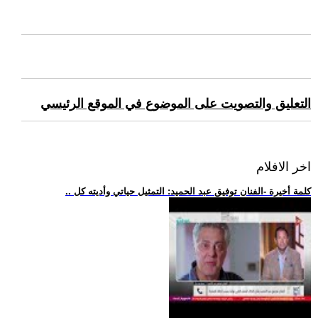
التعليق والتصويت على الموضوع في الموقع الرئيسي
اخر الافلام
.. كلمة أخيرة -الفنان توفيق عبد الحميد: التمثيل حياتي وأديته كل