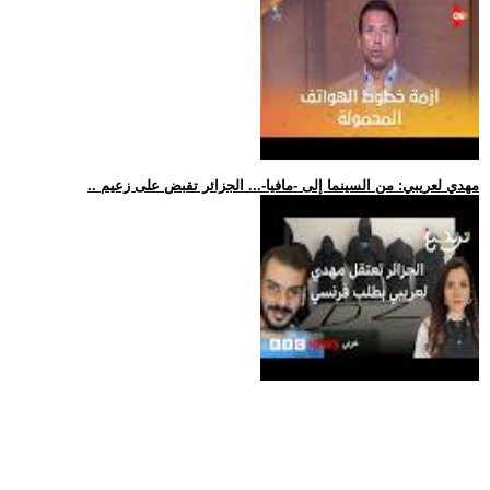
.. مهدي لعريبي: من السينما إلى -مافيا-... الجزائر تقبض على زعيم