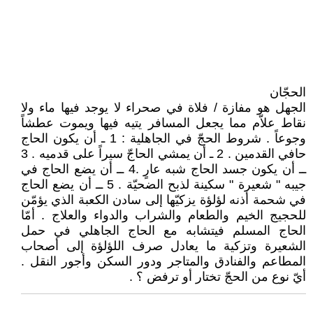
الحجّان
الجهل هو مفازة / فلاة في صحراء لا يوجد فيها ماء ولا
نقاط علاّم مما يجعل المسافر يتيه فيها ويموت عطشاً
وجوعاً . شروط الحجّ في الجاهلية : 1 ـ أن يكون الحاج
حافي القدمين . 2 ـ أن يمشي الحاجّ سيراً على قدميه . 3
ــ أن يكون جسد الحاج شبه عارٍ .4 ــ أن يضع الحاج في
جيبه " شعيرة " سكينة لذبح الضحيّة . 5 ــ أن يضع الحاج
في شحمة أذنه لؤلؤة يزكيّها إلى سادن الكعبة الذي يؤمّن
للحجيج الخيم والطعام والشراب والدواء والعلاج . أمّا
الحاج المسلم فيتشابه مع الحاج الجاهلي في حمل
الشعيرة وتزكية ما يعادل صرف اللؤلؤة إلى أصحاب
المطاعم والفنادق والمتاجر ودور السكن وأجور النقل .
أيّ نوع من الحجّ تختار أو ترفض ؟ .