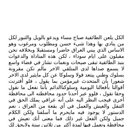
الكل يلعن الطائفية صباح مساء ويدعو بالويل والثبور لكل
من ينادي بها وهذا شىء حسن ومطلوب ومرغوب وهو
الاساس الذي يبني العراق حاضرا ومستقبلا وبخلافه نحن
مقبلون على ايام سوداء ، لكن هذه المناداة والدعوات
بنبذ الطائفية تبقى صيحات ونغمات نشاز في فضاء واسع
لا يسمع صداها لدى المتلقي الاخر مالم تكن مقرونة
بسلوك وطني يبتعد قولا وسلوكا عن كل مايثير لدى الاخر
شعورا بأن المتحدث غيرمؤمن بما يقول ، فلو أقترنت
أقوالنا بأفعالنا اليومية وسلوكناالدائم بأننا نفعل ما نقول
وحقا نقول ، فلوو عبر أحدنا حدود محافظته الى محافظة
أخرى فيجب النظر اليه على أنه عراقي يملك الحق في
التنقل والعيش والعمل في أي بقعة من العراق ، نعم
الدستور لا يوجود فيه مايحرم ما أسلفنا ولكن الكلام
جميل ولكن الفعل غير ذلك فما معنى أنك تعيش في
محافظة وتعمل فيها لمدة أكثر من ثلاثين سنة ولايحق لك