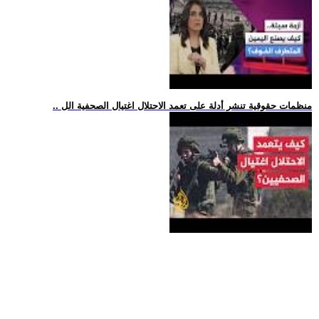
.. منظمات حقوقية تنشر أدلة على تعمد الاحتلال اغتيال الصحفية الل