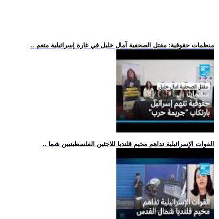
.. منظمات حقوقية: مقتل الصحفية آمال خليل في غارة إسرائيلية متعم
.. القوات الإسرائيلية تداهم مخيم قلنديا للاجئين الفلسطينيين شما