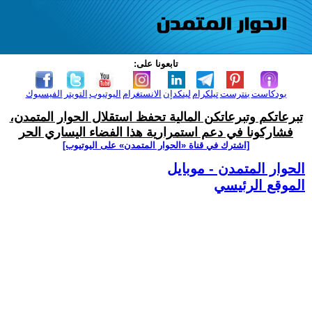
تابعونا على:
بودكاست
بنترست
تيلكرام
لينكدإن
الانستغرام
اليوتيوب
التويتر
الفيسبوك
تبرعاتكم وتبرعاتكن المالية تحفظ استقلال الحوار المتمدن،
فشاركونا في دعم استمرارية هذا الفضاء اليساري الحر
[اشترك في قناة ‫«الحوار المتمدن» على اليوتيوب]
الحوار المتمدن - موبايل
الموقع الرئيسي