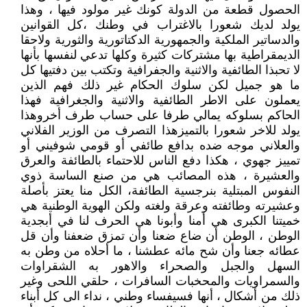
الحصول قطعة من الدولة كونك غير مولود فيها ، وهذا
يولد لديك شعورا بالاغتراب في وطنك ،كل القوانين
والدساتير الملكية والجمهورية الدكتاتورية والثورية ولاحقا
الديمقراطية بها مشتركات كثيرة وكلها تدعي لنفسها بأنها
لا تحبذا الطائفية والاثنية والجفرافية وتكتب بين دفتيها كل
ما هو جميل لكن سلوك الحكام غير ذلك فهم الذين
يعملون على الاطر الطائفية والاثنية والجغرافية فهذا
الحاكم بسلوكه يمالي طرفا على حساب طرف أخروهذا
يولد للاخر شعورا بالتميزهذا التصرف من الوزير الفلاني
والعلاني موجه ضده بدافع طائفي أو قومي شوفيني أو
تمييز جهوي ، هكذا دفع الناس للاحتماء بالطائفة والعرق
والعشيرة ، هذه المصائب هي من صنع الساسة ذوي
النفوس المبتلية بنرجسية الطائفة، الكل منا يعتز بأصلة
وعشيرته وطائفته وعرقة ولغته ولكن الهوية الوطنية هي
خميتنا الكبرى هي أمنا وأبونا هي الحرف لنا في أبجدية
الوطن ، الوطن أن ضاع ضعنا وأن تمزق ضعفنا وأن قل
عطائه جعنا وأن شح مائه عطشنا ، ما أحلاه من وطن به
السهل والجبل والصحراء والاهور به الشقراوات
والسمراويات والمحخبات السافرات ، حلقي اللحى وغير
ذلك من أشكال ، أنها فسيفساء وطني ، نداء الى كل أبناء