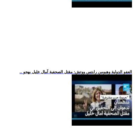
.. العفو الدولية وهيومن رايتس ووتش: مقتل الصحفية آمال خليل بهجو