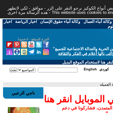
 أنواع الكوكيز نرجو النقر على الزر - موافق - لكي لاتظهر
This website uses cookies to ensure you ge
وكالة أنباء العمال
-
وكالة أنباء حقوق الإنسان
-
اخبار الرياضة
-
اخبار
لوم
التبرع للموقع - ادعمونا
حرية والعدالة الاجتماعية للجميع
"
تى نالها أعلام في الفكر والثقافة
قر هنا لاستخدام الموقع البديل
كوردي
English
 العميله
ناجي الزعبي
لموبايل انقر هنا
 المتمدن، فشاركونا في دعم