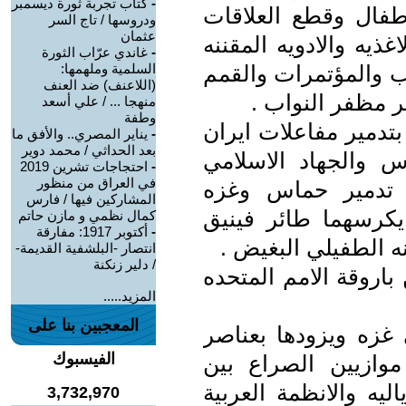
-
كتاب تجربة ثورة ديسمبر
اطفال وقطع العلاقات
ودروسها / تاج السر
عثمان
غذيه والادويه المقننه
-
غاندي عرّاب الثورة
ب والمؤتمرات والقمم
السلمية وملهمها:
(اللاعنف) ضد العنف
ير مظفر النواب .
منهجا ... / علي أسعد
وطفة
تدمير مفاعلات ايران
-
يناير المصري.. والأفق ما
بعد الحداثي / محمد دوير
 والجهاد الاسلامي
-
احتجاجات تشرين 2019
في العراق من منظور
ان تدمير حماس وغزه
المشاركين فيها / فارس
 يكرسهما طائر فينيق
كمال نظمي و مازن حاتم
-
أكتوبر 1917: مفارقة
 الطفيلي البغيض .
انتصار -البلشفية القديمة-
/ دلير زنكنة
اروقة الامم المتحده
المزيد.....
المعجبين بنا على
 غزه ويزودها بعناصر
الفيسبوك
موازيين الصراع بين
ليه والانظمة العربية
3,732,970