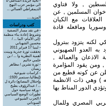
-
تحية جريدة المناضل-ة
طين , ولا فتاوي
الى مؤتمر حزب النهج
الديمقراطي العمالي ...
اخوان المسلمين , عن
المزيد.....
لعلاقات مع الكيان
كتب ودراسات
وسوريا ومافعله قادة
-
في نقد مسار التصفية
وشروط إعادة بناء منظمة
-إلى الأمام- الما ... /
ي لكنه يتزود ببترول
محسين الشهباني
-
ليبيا 17 فبراير 2011
ود به العدو الصهيوني
تحققت ثورة جذرية وبينت
الاذعان والعمالة ,
أهمية النظرية وا ... / بن
حلمي حاليم
 ومن يقود المؤامرة
-
ثورة تشرين / مظاهر
ريسان
لن عن كونه قطيع من
-
كراسات شيوعية
(إيطاليا،سبتمبر 1920:
ه ) وهي ذات الانظمة
وإحتلال المصانع) دائرة ل
... / عبدالرؤوف بطيخ
ؤدي الدور المناط بها
-
ورقة سياسية حول
تطورات الوضع السياسي
/ الحزب الشيوعي
ربي المصري وللمال
السوداني