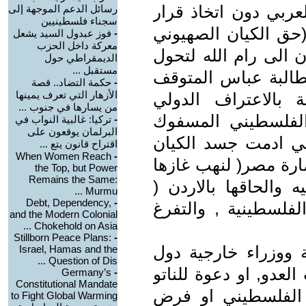
لعربي دون اتخاذ قرار
رسائل الدعم الموجهة إلى
سجناء فلسطينيين
(حق الكيان الصهيوني
-
فوز عبدول السيد يشعل
معركة داخل الحزب
 الى رام الله لتحول
الديمقراطي حول
مستقبل ...
مطالبة عباس المتوقف
-
حكمة التضاد.. قصة
الأزهار التي تعرف يمينها
 بالاعتراف الدولي
من يسارها في جنوب ...
الفلسطيني المسفوك
-
تركيا: غالبية النواب في
البرلمان يوقعون على
لتي ادمت جسد الكيان
اقتراح قانون يتع ...
When Women Reach
-
ارة مصر( لنهب غازها
the Top, but Power
Remains the Same:
والحاقها بالاردن (
Murmu ...
Debt, Dependency,
-
لفلسطينية , والتفرغ
and the Modern Colonial
Chokehold on Asia ...
Stillborn Peace Plans:
-
ووزراء خارجية دول
Israel, Hamas and the
Question of Dis ...
العدو, او دعوة للناتو
Germany’s
-
Constitutional Mandate
 الفلسطيني او فرض
to Fight Global Warming