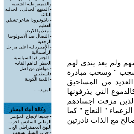
والديمقراطيه الشعبيه
-
المنهج الجدلي , الجدليه
الثالثه
-
بابلونيرودا شاعر تشيلي
العظيم
-
معذبوا الارض
-
النضال ضد الايدولوجيا
الرجعية
-
ألأمبيريالية أعلى مراحل
ألرأسمالية
-
الجغرافيا السياسية
هم ولم يعد يندى لهم
الخطر الداهم القادم
-
مواطن من اصل
لشجب " وسحب مبادرة
فلسطيني
-
اللعبة الكونية
" العديد من المساحيق
الدموع التي يذرفونها
المزيد.....
لذين مزقت اجسادهم
زعماء " النعاج " كما
وكالة أنباء اليسار
-
جميعا لإنجاح المؤتمر
لح مع الذات نادرتين
الوطني السادس لحزب
النهج الديمقراطي الع ...
-
حزب اليسار يسحب